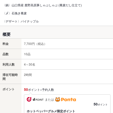
〈鍋〉山口県産 鹿野高原豚しゃぶしゃぶ (蕎麦だし仕立て)
〈〆〉石挽き蕎麦
〈デザート〉パイナップル
概要
料金
7,700円（税込）
品数
10品
利用人数
4～30名
滞在可能時
2時間
間
ポイント
50
ポイント×予約人数
または
50
ポイント
ホットペッパーグルメ限定ポイント