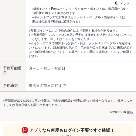
0
ポイント
※dポイント・Pontaポイント・リクルートポイントは、来店日から6～
10日後にポイント加算されます。
※ポイントプラスで加算されるホットペッパーグルメ限定ポイントは、
来店日の翌月15日頃に加算されます。
※加算ポイントは、ご予約の条件により変動する場合があります。
※一部時間帯（7:00～14:59来店の予約）は確定した人数1人につき10ポイン
トとなります。詳しくは
こちら
をご覧ください。
※ポイントプラスで加算されるポイントは、ホットペッパーグルメ限定ポイ
ントになります。対象日時の予約で、予約日が翌々月末までのご来店がポイ
ント加算の対象となります。加算ポイントに関する詳細は
こちら
をご確認く
ださい。
予約可能曜
月～日・祝日・祝前日
日
予約締切
来店日の前日21時まで
※更新日が2021/3/31以前の情報は、当時の価格及び税率に基づく情報となります。 価格につき
ましては直接店舗へお問い合わせください。
2026/06/10 更新
アプリ
なら何度もログイン不要ですぐ確認！