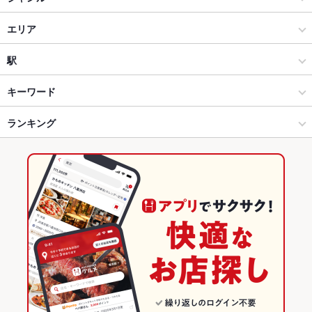
居酒屋
エリア
和風
徳山
駅
周南市・下松市 × 居酒屋
徳山 × 居酒屋
徳山駅
キーワード
周南市・下松市 × 和風
徳山 × 和風
ランキング
からあげ
エビ料理
カキ料理・オイスター
カニ料理
白子
ウインナー
天ぷら
エビチリ
徳山駅 × 居酒屋
徳山 × 和食
山口のグルメランキング
徳山駅 × 和風
徳山 × 日本料理・懐石・割烹
山口の居酒屋ランキング
和食
山口
周南市・下松市のグルメランキング
日本料理・懐石・割烹
山口 × 居酒屋
周南市・下松市の居酒屋ランキング
周南市・下松市 × 和食
山口 × 和風
徳山のグルメランキング
周南市・下松市 × 日本料理・懐石・割烹
山口 × 和食
徳山の居酒屋ランキング