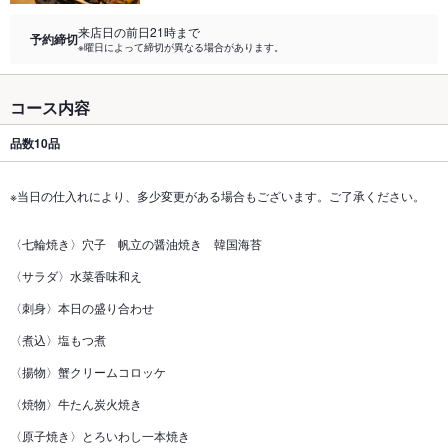
来店日の前日21時まで
予約締切
※曜日によって締切が異なる場合があります。
コース内容
品数
10品
※当日の仕入れにより、多少変更がある場合もございます。ご了承ください。
〈七輪焼き〉穴子 帆立の醤油焼き 韓国海苔
〈サラダ〉水菜香味和え
〈刺身〉本日の盛り合わせ
〈煮込〉塩もつ煮
〈揚物〉蟹クリームコロッケ
〈焼物〉牛たん炭火焼き
〈原子焼き〉とろいわし一本焼き