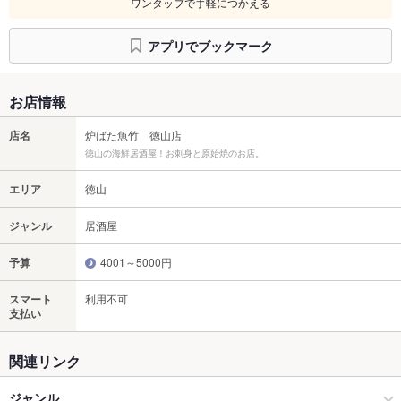
ワンタップで手軽につかえる
アプリでブックマーク
お店情報
店名
炉ばた魚竹 徳山店
徳山の海鮮居酒屋！お刺身と原始焼のお店。
エリア
徳山
ジャンル
居酒屋
予算
4001～5000円
スマート
利用不可
支払い
関連リンク
ジャンル