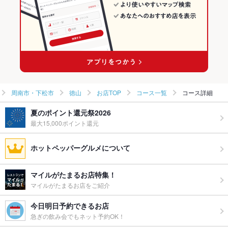
徳山駅 × 和食
山口 × 日本料理・懐石・割烹
徳山駅 × 日本料理・懐石・割烹
周南市・下松市
徳山
お店TOP
コース一覧
コース詳細
夏のポイント還元祭2026
最大15,000ポイント還元
ホットペッパーグルメについて
マイルがたまるお店特集！
マイルがたまるお店をご紹介
今日明日予約できるお店
急ぎの飲み会でもネット予約OK！