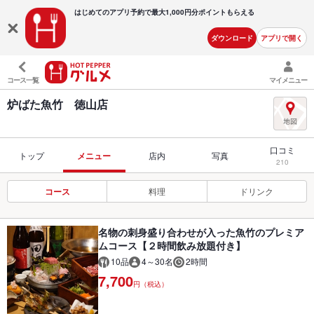
はじめてのアプリ予約で最大
1,000円分ポイントもらえる
ダウンロード
アプリで開く
コース一覧
マイメニュー
炉ばた魚竹 徳山店
口コミ
トップ
メニュー
店内
写真
210
コース
料理
ドリンク
名物の刺身盛り合わせが入った魚竹のプレミア
ムコース【２時間飲み放題付き】
10品
4～30名
2時間
7,700
円（税込）