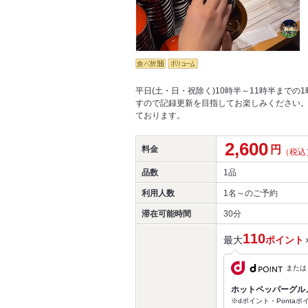
平日(土・日・祝除く)10時半～11時半まで
すので記録更新を目指してお楽しみください。
ております。
2,600
円
料金
（税込
品数
1品
利用人数
1名～
のご予約
滞在可能時間
30分
110
最大
ポイント
または
ホットペッパーグル
※dポイント・Ponta