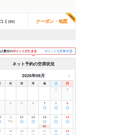
コミ
クーポン・地図
(
90
)
ポイント注意事項
約人数分の
ポイントがたまる
ネット予約の空席状況
2026年08月
月
火
水
木
金
土
日
1
2
3
4
5
6
7
8
9
◎
◎
◎
0
11
12
13
14
15
16
◎
TEL
◎
◎
◎
◎
◎
7
18
19
20
21
22
23