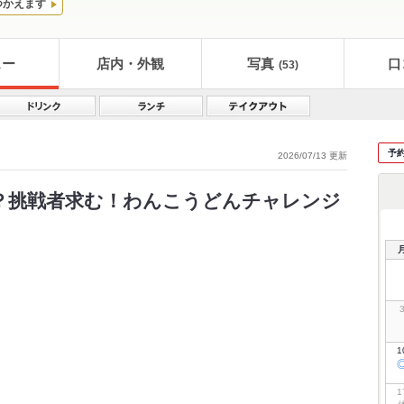
つかえます
ュー
店内・外観
写真
口
(53)
予
2026/07/13 更新
？挑戦者求む！わんこうどんチャレンジ
1
1