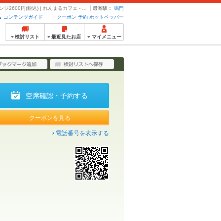
あなたは何杯食べられる？挑戦者求む！わんこうどんチャレンジ2600円(税込) | れんまるカフェ - クーポン・予約のホットペッパーグルメ
最寄駅：
鳴門
コンテンツガイド
クーポン 予約 ホットペッパー
検討リスト
最近見たお店
マイメニュー
空席確認・予約する
クーポンを見る
電話番号を表示する