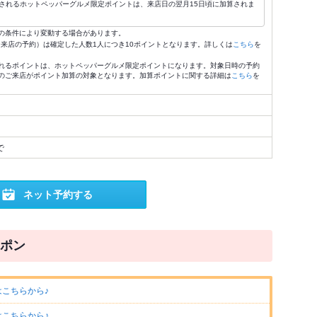
されるホットペッパーグルメ限定ポイントは、来店日の翌月15日頃に加算されま
の条件により変動する場合があります。
4:59来店の予約）は確定した人数1人につき10ポイントとなります。詳しくは
こちら
を
れるポイントは、ホットペッパーグルメ限定ポイントになります。対象日時の予約
のご来店がポイント加算の対象となります。加算ポイントに関する詳細は
こちら
を
で
ネット予約する
ポン
はこちらから♪
はこちらから♪