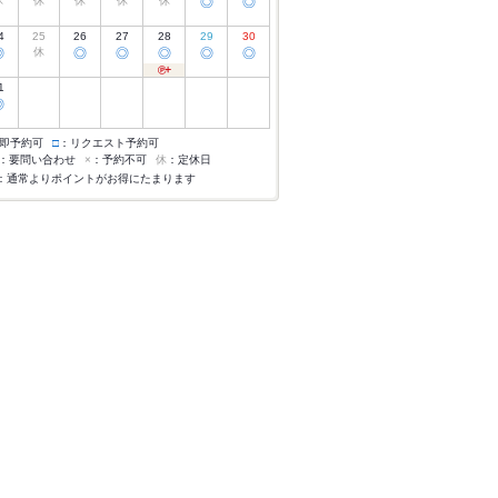
休
休
休
休
休
◎
◎
4
25
26
27
28
29
30
◎
休
◎
◎
◎
◎
◎
1
◎
即予約可
□
：リクエスト予約可
：要問い合わせ
×
：予約不可
休
：定休日
：通常よりポイントがお得にたまります