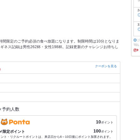
2
3
◎
：
の1時間限定のご予約必須の食べ放題になります。制限時間は10分となりま
TEL
ギネス記録は男性262杯・女性198杯。記録更新のチャレンジお待ちし
クーポンを見る
）
×
予約人数
10
ポイント
100
メ限定ポイント
ポイント
ポイント・リクルートポイントは、来店日から6～10日後にポイント加算されます。