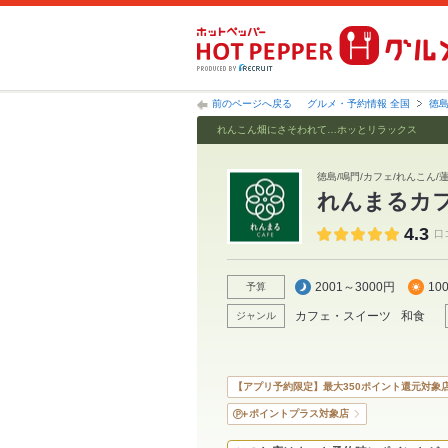
前のページへ戻る
グルメ・予約情報 全国
徳
れんこん畑にさそわれて…ホッとリラックス
徳島/鳴門/カフェ/れんこん/
れんまるカ
4.3
口
2001～3000円
10
予算
カフェ・スイーツ
和食
ジャンル
【アプリ予約限定】最大350ポイント還元対象
ポイントプラス対象店