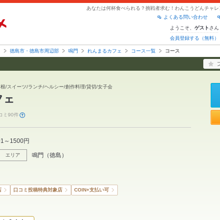
よくある問い合わせ
ようこそ、
さん
ゲスト
会員登録する（無料）
島
徳島市・徳島市周辺部
鳴門
れんまるカフェ
コース一覧
コース
蓮根/スイーツ/ランチ/ヘルシー/創作料理/貸切/女子会
フェ
コミ90件
01～1500円
鳴門
（
徳島
）
エリア
店
口コミ投稿特典対象店
COIN+支払い可