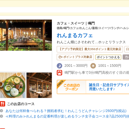
カフェ・スイーツ｜鳴門
徳島/鳴門/カフェ/れんこん/蓮根/スイーツ/ランチ/ヘル
れんまるカフェ
れんこん畑にさそわれて…ホッとリラックス
【アプリ予約限定】最大350ポイント還元対象店
口
ポイントプラス対象店
ポイントつかえる
2001～3000円
1001～1500円
鳴門駅から車で3分/鳴門高校のすぐ目の
誕生日・記念日サプライ
用意いたします♪
このお店のコース
あなたは何杯食べられる？挑戦者求む！わんこうどんチャレンジ2600円(税込)
≪料理のみ≫れんまるの定番料理が楽しめるランチ女子会コース全7品2500円(税