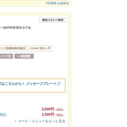
千利茶寮 山城本店
シー/創作料理/貸切/女子会
コミ投稿特典対象店
COIN+支払い可
前
ズはこちらから！ メッセージプレートご
2,600円
（税込）
込)
2,500円
（税込）
コース・メニューをもっと見る