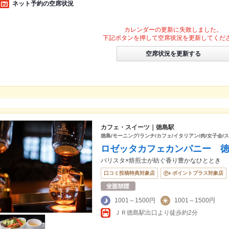
ネット予約の空席状況
カレンダーの更新に失敗しました。
下記ボタンを押して空席状況を更新してくだ
空席状況を更新する
カフェ・スイーツ｜徳島駅
徳島/モーニング/ランチ/カフェ/イタリアン/肉/女子会/
ロゼッタカフェカンパニー 
バリスタ×焙煎士が紡ぐ香り豊かなひととき
口コミ投稿特典対象店
ポイントプラス対象店
1001～1500円
1001～1500円
ＪＲ徳島駅出口より徒歩約2分