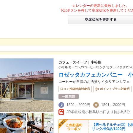
カレンダーの更新に失敗しました。
下記ボタンを押して空席状況を更新してくだ
空席状況を更新する
カフェ・スイーツ｜小松島
小松島/モーニング/コーヒー/ランチ/カフェ/イタリアン/
ロゼッタカフェカンパニー 
コーヒーが自慢のお洒落なイタリアンカフェ
口コミ投稿特典対象店
ポイントプラス対象店
1501～2000円
1501～2000円
JR牟岐線南小松島駅出口より徒歩約5分
【選べるドルチェ◎】お
リンク/全3品/1400円