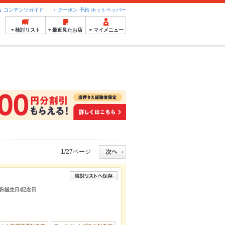
コンテンツガイド
クーポン 予約 ホットペッパー
検討リスト
最近見たお店
マイメニュー
1/27ページ
茶/誕生日/記念日