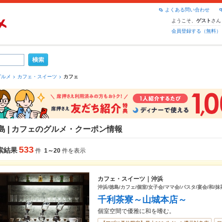
よくある問い合わせ
ようこそ、
さん
ゲスト
会員登録する（無料）
グルメ
カフェ・スイーツ
カフェ
島 | カフェのグルメ・クーポン情報
533
索結果
件
1～20
件を表示
カフェ・スイーツ｜沖浜
沖浜/徳島/カフェ/個室/女子会/ママ会/パスタ/宴会/和/抹
千利茶寮～山城本店～
個室空間で優雅に和を嗜む。