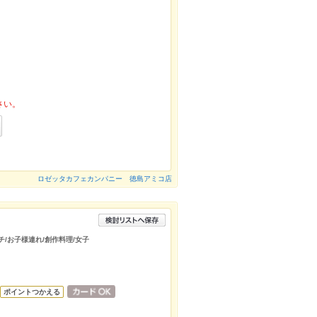
さい。
ロゼッタカフェカンパニー 徳島アミコ店
チ/お子様連れ/創作料理/女子
ポイントつかえる