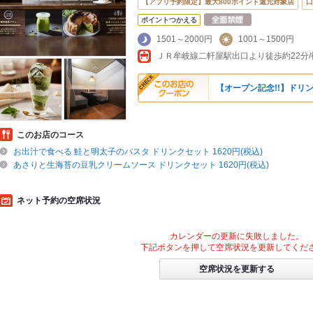
【アプリ予約限定】最大800ポイント還元対象店
口
ポイントつかえる
1501～2000円
1001～1500円
ＪＲ牟岐線二軒屋駅出口より徒歩約22分/
【オープン記念!!】ドリ
このお店のコース
お出汁で食べる 鮭と明太子のパスタ ドリンクセット 1620円(税込)
あさりと生海苔の豆乳クリームソース ドリンクセット 1620円(税込)
ネット予約の空席状況
カレンダーの更新に失敗しました。
下記ボタンを押して空席状況を更新してくだ
空席状況を更新する