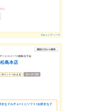
さい。
City s シティーズ
デート/スイーツ/徳島/女子会
小松島本店
ポイントつかえる
好きなドルチェ×ミニソフト×お好きなド