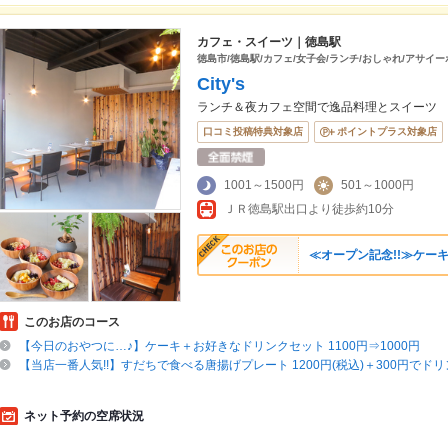
カフェ・スイーツ｜徳島駅
徳島市/徳島駅/カフェ/女子会/ランチ/おしゃれ/アサイー
City's
ランチ＆夜カフェ空間で逸品料理とスイーツ
口コミ投稿特典対象店
ポイントプラス対象店
1001～1500円
501～1000円
ＪＲ徳島駅出口より徒歩約10分
≪オープン記念!!≫ケーキ
このお店のコース
【今日のおやつに…♪】ケーキ＋お好きなドリンクセット 1100円⇒1000円
【当店一番人気!!】すだちで食べる唐揚げプレート 1200円(税込)＋300円でド
ネット予約の空席状況