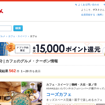
よくある問い合わせ
ようこそ、
さん
ゲスト
会員登録する（無料）
グルメ
カフェ・スイーツ
カフェ
分 | カフェのグルメ・クーポン情報
562
索結果
件
1～20
件を表示
カフェ・スイーツ｜鶴崎・大在・坂ノ市
ASAHIおおいた/ランチ/カフェ/ハンバーグ/親子/キッ
コーズカフェ
キッズスペース完備！親子で楽しめるカフェ