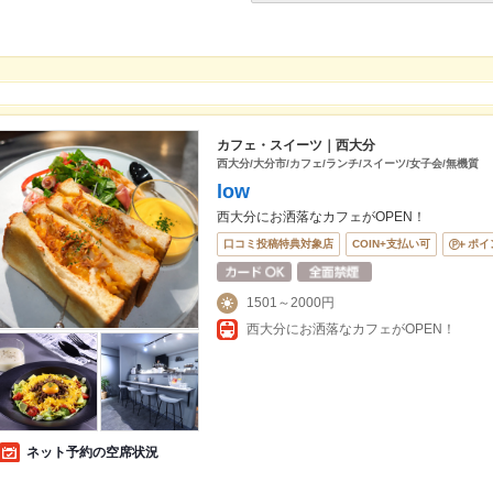
カフェ・スイーツ｜西大分
西大分/大分市/カフェ/ランチ/スイーツ/女子会/無機質
low
西大分にお洒落なカフェがOPEN！
口コミ投稿特典対象店
COIN+支払い可
ポイ
1501～2000円
西大分にお洒落なカフェがOPEN！
ネット予約の空席状況