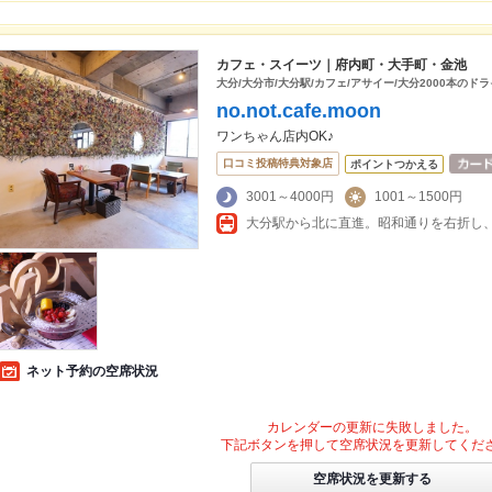
カフェ・スイーツ｜府内町・大手町・金池
大分/大分市/大分駅/カフェ/アサイー/大分2000本の
no.not.cafe.moon
ワンちゃん店内OK♪
口コミ投稿特典対象店
ポイントつかえる
3001～4000円
1001～1500円
ネット予約の空席状況
カレンダーの更新に失敗しました。
下記ボタンを押して空席状況を更新してくだ
空席状況を更新する