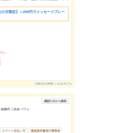
の方限定】＋200円でメッセージプレー
さい。
CIELO CAFE シエロカフェ
 結婚式 二次会 パフェ
スマート支払い可
適格請求書発行事業者