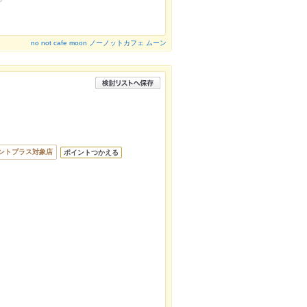
no not cafe moon ノーノットカフェ ムーン
ントプラス対象店
ポイントつかえる