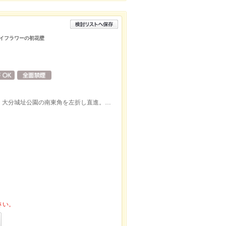
ドライフラワーの初花壁
大分駅から北に直進。昭和通りを右折し、大分城址公園の南東角を左折し直進。突き当りを右折し左側に店舗。
さい。