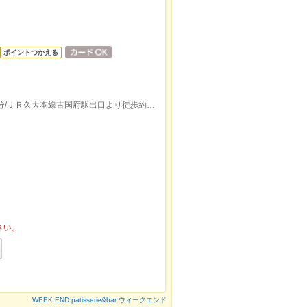
ポイントつかえる
ＪＲ大分駅府内中央口(北口)より徒歩約6分/ＪＲ久大本線古国府駅出口より徒歩約41分
さい。
WEEK END patisserie&bar ウィークエンド