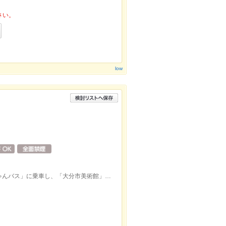
さい。
low
大分駅上野の森口（南口）より「大分きゃんバス」に乗車し、「大分市美術館」バス停下車すぐ。店舗は美術館内です。