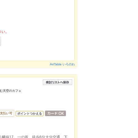
さい。
ArtTable いろのわ
む天空のカフェ
支払い可
ポイントつかえる
西大分駅出口から徒歩12分大分交通 下八幡線17 一の坂 徒歩6分大分交通 下八幡線17 富士紡社宅前 徒歩6分