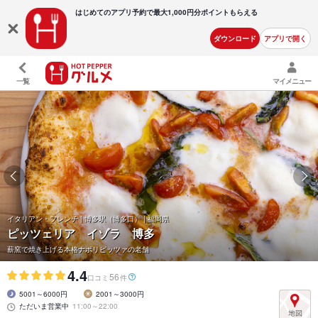
はじめてのアプリ予約で最大
1,000円分ポイントもらえる
ダウンロード
アプリで開く
一覧
マイメニュー
イタリアン・フレンチ | 博多駅（博多口） | 福岡県
ピッツェリア イゾラ 博多
薪窯で焼き上げる本格ナポリピッツァの老舗
4.4
56
口コミ
件
5001～6000円
2001～3000円
ただいま営業中
11:00～22:00