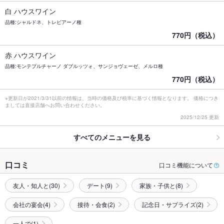
白 ハウスワイン
品種:シャルドネ、トレビアーノ種
770円（税込）
赤 ハウスワイン
品種:モンテプルチャーノ ダブルッツォ、サンジョヴェーゼ、メルロ種
770円（税込）
※更新日が2021/3/31以前の情報は、当時の価格及び税率に基づく情報となります。 価格につき
ましては直接店舗へお問い合わせください。
2025/12/25 更新
すべてのメニューを見る
口コミ
口コミ機能について
友人・知人と(30)
デート(9)
家族・子供と(8)
会社の宴会(4)
接待・会食(2)
記念日・サプライズ(2)
一人で(1)