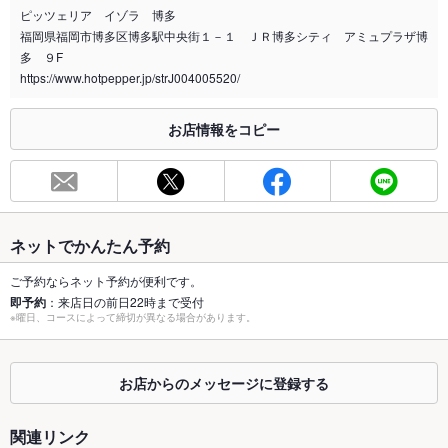
ピッツェリア イゾラ 博多
福岡県福岡市博多区博多駅中央街１－１ ＪＲ博多シティ アミュプラザ博
喫煙専用室
なし
多 ９F
https://www.hotpepper.jp/strJ004005520/
※2020年4月1日～受動喫煙対策に関する法律が施行されています。正しい情報はお店へお問い
合わせください。
お席
お店情報をコピー
総席数
80席
最大宴会収
70人(着席時 70人、立食時 70人)
容人数
ネットでかんたん予約
個室
なし ：パーテーションで仕切る半個室有り 10～20名様
ご予約ならネット予約が便利です。
座敷
なし
即予約
：来店日の前日22時まで受付
※曜日、コースによって締切が異なる場合があります。
掘りごたつ
なし
カウンター
なし
お店からのメッセージに登録する
ソファー
なし
関連リンク