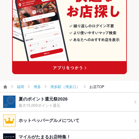
飲み放題
なし
博多 × スペインバル・イタリアンバール
福岡 × ダイニングバー・バル
博多のパスタ・ピザランキング
食べ放題
なし
博多駅 × ダイニングバー・バル
福岡 × スペインバル・イタリアンバール
博多駅（博多口）のグルメランキング
お酒
カクテル充実、ワイン充実
博多駅 × スペインバル・イタリアンバール
博多駅（博多口）のイタリアン・フレンチランキング
お子様連れ
お子様連れ歓迎
博多駅（博多口）のパスタ・ピザランキング
ウェディン
－
グパーティ
ー二次会
お祝い・サ
可
プライズ対
福岡
博多
博多駅（博多口）
お店TOP
応
夏のポイント還元祭2026
備考
－
最大15,000ポイント還元
ホットペッパーグルメについて
マイルがたまるお店特集！