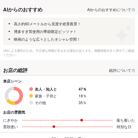
AIからのおすすめ
AIからのおすすめについて
高さ約60メートルから見渡す絶景夜景！
博多すぎ茸使用の季節限定ピッツァ！
映画のような広々としたオシャレ空間！
※AIによる要約のため、不正確な情報が含まれる場合があります。掲載情報全文と併せてご確認
ください。
お店の総評
総評について
来店シーン
友人・知人と
47％
家族・子供と
18％
その他
35％
お店の雰囲気
にぎやか
落ち着いた
普段使い
特別な日