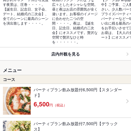
す夜景は、圧巻・・・・。
広々としたオシャレな空間。
中】ご予算、ご人
【誕生日、記念日、女子会、
昼と夜はお店の雰囲気が全く
さい。少人数パー
デート、結婚式の二次会】、
違います。お客様のイメージ
プライズパーティ
全てのシーンに最高のシーン
に合わせた二つの空
パーティーなど一
を演出致します・・・・。
間・・・・。夜は、【誕生
い出に残る最高の
日、記念日、結婚式の二次
をお手伝いさせて
会】にオススメです。贅沢な
お昼は、【大人の
空間で贅沢なひと時
ート】にオススメ
を・・・・・・。
店内外観を見る
メニュー
コース
パーティプラン飲み放題付6,500円【スタンダー
ド】
6,500
円（税込）
パーティプラン飲み放題付7,500円【デラック
ス】