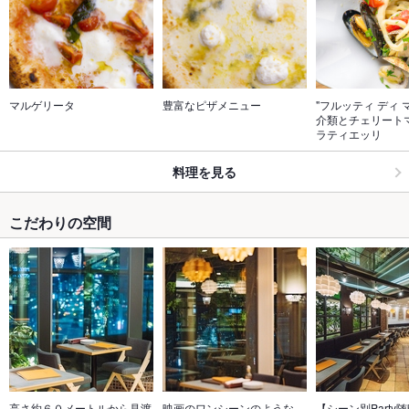
マルゲリータ
豊富なピザメニュー
"フルッティ ディ 
介類とチェリート
ラティエッリ
料理を見る
こだわりの空間
高さ約６０メートルから見渡
映画のワンシーンのような
【シーン別Party