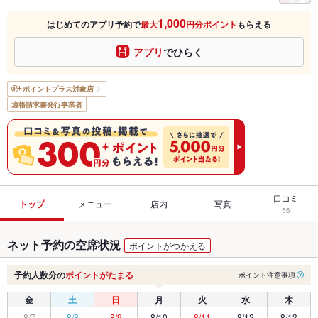
1,000
はじめてのアプリ予約で
最大
円分ポイント
もらえる
アプリ
でひらく
ポイントプラス
対象店
適格請求書発行事業者
口コミ
トップ
メニュー
店内
写真
56
ネット予約の空席状況
ポイントがつかえる
予約人数分の
ポイントがたまる
ポイント注意事項
金
土
日
月
火
水
木
8/7
8/8
8/9
8/10
8/11
8/12
8/13