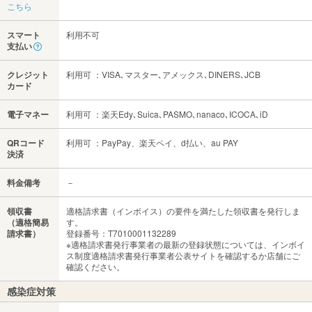
こちら
スマート
利用不可
支払い
クレジット
利用可 ：VISA､マスター､アメックス､DINERS､JCB
カード
電子マネー
利用可 ：楽天Edy､Suica､PASMO､nanaco､ICOCA､iD
QRコード
利用可 ：PayPay、楽天ペイ、d払い、au PAY
決済
料金備考
－
領収書
適格請求書（インボイス）の要件を満たした領収書を発行しま
（適格簡易
す。
請求書）
登録番号：T7010001132289
※適格請求書発行事業者の最新の登録状態については、インボイ
ス制度適格請求書発行事業者公表サイトを確認するか店舗にご
確認ください。
感染症対策