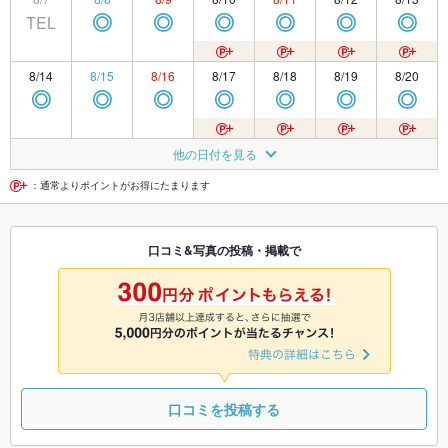
TEL
◎
◎
◎
◎
◎
◎
8/14
8/15
8/16
8/17
8/18
8/19
8/20
◎
◎
◎
◎
◎
◎
◎
8/21
8/22
8/23
8/24
8/25
8/26
8/27
他の日付を見る
TEL
◎
◎
◎
◎
◎
◎
：通常よりポイントがお得にたまります
8/28
8/29
8/30
8/31
9/1
9/2
9/3
口コミ&写真の投稿・掲載で
◎
◎
◎
◎
◎
◎
◎
9/4
9/5
9/6
9/7
9/8
9/9
9/10
◎
◎
◎
◎
◎
◎
◎
口コミを投稿する