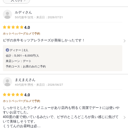
ルディさん
50代後半/女性・来店日：2026/07/21
4.0
ホットペッパーグルメで予約
ピザの水牛モッツアレラチーズが美味しかったです！
ディナー | 2人
会計：5,001～6,000円/人
来店シーン：デート
予約コース：お席のみのご予約
まえまえさん
40代前半/男性・来店日：2026/06/27
4.0
ホットペッパーグルメで予約
しっかりとしたランチメニューがあり店内も明るく清潔でデートには使いや
すいお店でした。
400度の釜で焼いているみたいで、ピザのところどころが良い感じに焦げて
いて美味しそうです。
くうてんのお昼時は必…