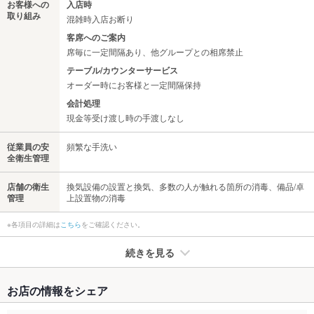
お客様への
入店時
取り組み
混雑時入店お断り
客席へのご案内
席毎に一定間隔あり、他グループとの相席禁止
テーブル/カウンターサービス
オーダー時にお客様と一定間隔保持
会計処理
現金等受け渡し時の手渡しなし
従業員の安
頻繁な手洗い
全衛生管理
店舗の衛生
換気設備の設置と換気、多数の人が触れる箇所の消毒、備品/卓
管理
上設置物の消毒
※各項目の詳細は
こちら
をご確認ください。
続きを見る
たばこ
お店の情報をシェア
禁煙・喫煙
全席禁煙
9階フロアに喫煙所有り