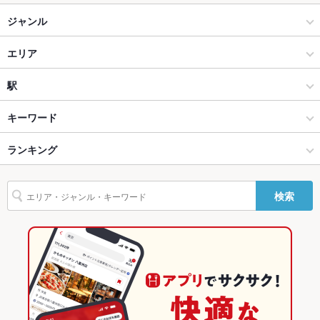
テラス席
なし
ジャンル
貸切
貸切不可 ：可 （部分貸切20人～50人可、貸切50人以上可）
イタリアン・フレンチ
エリア
夜景がきれ
あり
いなお席
パスタ・ピザ
博多駅（博多口）
駅
設備
博多 × イタリアン・フレンチ
博多駅（博多口） × イタリアン・フレンチ
博多駅
キーワード
Wi-Fi
なし
博多 × パスタ・ピザ
博多駅（博多口） × パスタ・ピザ
ランキング
にんにく料理
パスタ
ニョッキ
生パスタ
ピザ
デザート
バリアフリ
あり ：車椅子で入店可
ー
博多駅 × イタリアン・フレンチ
博多駅（博多口） × ダイニングバー・バル
福岡のグルメランキング
検索
駐車場
あり ：提携コインパーキング有料(指定駐車場料金の割引サービ
博多駅 × パスタ・ピザ
博多駅（博多口） × スペインバル・イタリアンバール
福岡のイタリアン・フレンチランキング
ス有り)
英語メニュ
あり
ダイニングバー・バル
福岡
福岡のパスタ・ピザランキング
ー
スペインバル・イタリアンバール
福岡 × イタリアン・フレンチ
博多のグルメランキング
その他設備
－
その他
博多 × ダイニングバー・バル
福岡 × パスタ・ピザ
博多のイタリアン・フレンチランキング