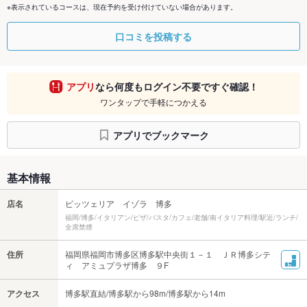
※表示されているコースは、現在予約を受け付けていない場合があります。
口コミを投稿する
アプリ
なら何度もログイン不要ですぐ確認！
ワンタップで手軽につかえる
アプリでブックマーク
基本情報
店名
ピッツェリア イゾラ 博多
福岡/博多/イタリアン/ピザ/パスタ/カフェ/老舗/南イタリア料理/駅近/ランチ/
全席禁煙
住所
福岡県福岡市博多区博多駅中央街１－１ ＪＲ博多シテ
ィ アミュプラザ博多 ９F
アクセス
博多駅直結/博多駅から98m/博多駅から14m