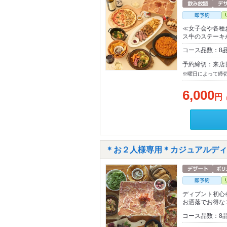
≪女子会や各種
ス牛のステーキ
コース品数：8
予約締切：来店
※曜日によって締
6,000
円
＊お２人様専用＊カジュアルディ
ディプント初心
お洒落でお得な
コース品数：8