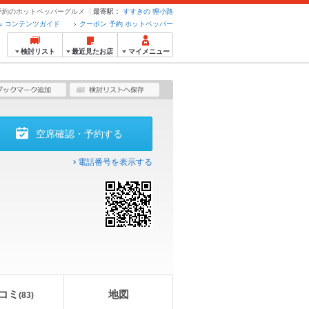
・予約のホットペッパーグルメ
最寄駅：
すすきの
狸小路
コンテンツガイド
クーポン 予約 ホットペッパー
検討リスト
最近見たお店
マイメニュー
空席確認・予約する
電話番号を表示する
コミ
地図
(
83
)