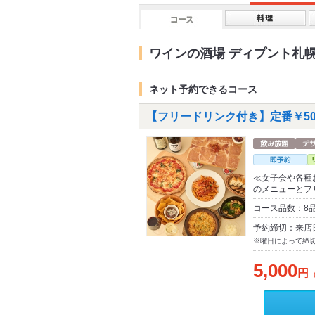
ワインの酒場 ディプント札
ネット予約できるコース
【フリードリンク付き】定番￥500
≪女子会や各種
のメニューとフ
コース品数：8
予約締切：来店
※曜日によって締
5,000
円