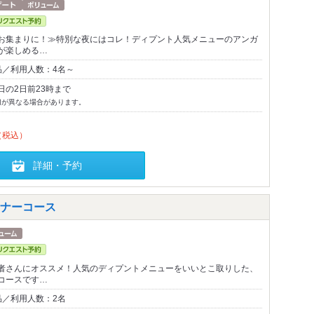
お集まりに！≫特別な夜にはコレ！ディプント人気メニューのアンガ
が楽しめる…
品／利用人数：4名～
日の2日前23時まで
切が異なる場合があります。
（税込）
詳細・予約
ナーコース
者さんにオススメ！人気のディプントメニューをいいとこ取りした、
コースです…
品／利用人数：2名