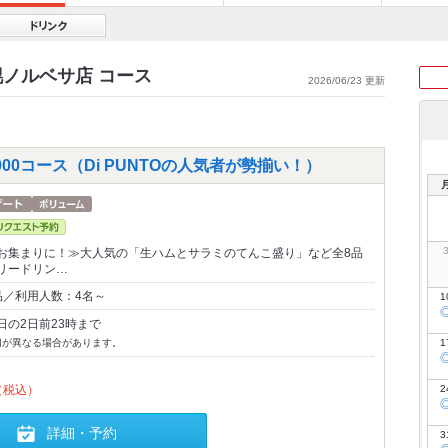
幌ノルベサ店 コース
2026/06/23 更新
0コース（Di PUNTOの人気者が勢揃い！）
お集まりに！≫大人気の「生ハムとサラミのてんこ盛り」など全8品
リードリン…
品／利用人数：4名～
1
日の2日前23時まで
切が異なる場合があります。
1
（税込）
2
詳細・予約
3