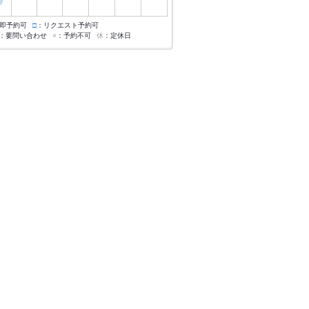
◎
即予約可
□
：リクエスト予約可
：要問い合わせ
×
：予約不可
休
：定休日