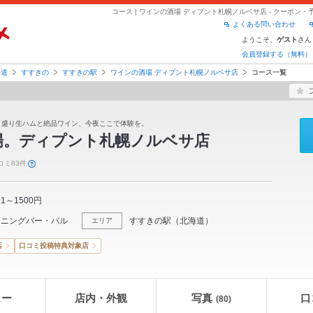
コース | ワインの酒場 ディプント札幌ノルベサ店 - クーポン
よくある問い合わせ
ようこそ、
さん
ゲスト
会員登録する（無料）
海道
すすきの
すすきの駅
ワインの酒場 ディプント札幌ノルベサ店
コース一覧
こ盛り生ハムと絶品ワイン、今夜ここで体験を。
場。ディプント札幌ノルベサ店
コミ83件
01～1500円
イニングバー・バル
すすきの駅
（
北海道
）
エリア
店
口コミ投稿特典対象店
ュー
店内・外観
写真
口
(80)