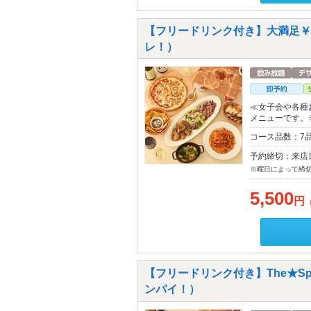
【フリードリンク付き】大満足￥5
レ！）
≪女子会や各種
メニューです。
コース品数：7
予約締切：来店
※曜日によって締
5,500
円
【フリードリンク付き】The★Sp
ンパイ！）