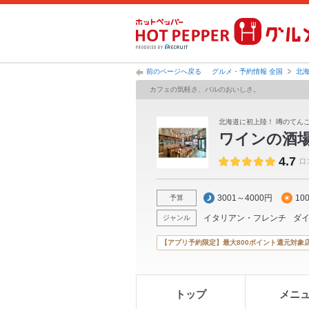
前のページへ戻る
グルメ・予約情報 全国
北
カフェの気軽さ、バルのおいしさ。
北海道に初上陸！ 噂のてん
ワインの酒
4.7
口
3001～4000円
10
予算
イタリアン・フレンチ
ダ
ジャンル
【アプリ予約限定】最大800ポイント還元対象
トップ
メニ