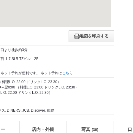
地図を印刷する
口より徒歩約3分
-7 St.RITZビル 2F
ネット予約が便利です。 ネット予約は
こちら
（料理L.O. 23:00 ドリンクL.O. 23:30）
翌0:00 （料理L.O. 23:00 ドリンクL.O. 23:30）
L.O. 22:00 ドリンクL.O. 22:30）
､DINERS､JCB､Discover､銀聯
ュー
店内・外観
写真
口
(30)