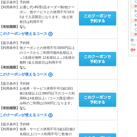
【提示条件】
予約時
【利用条件】
お通し代+料理2品オーダー制/他クー
2
ポン、他サービスとの併用不可/18:0
0まで入店限定になります。/金土祝
前日は利用不可
3
【有効期限】
なし
このクーポンが使えるコース
◎
：
【提示条件】
予約時
TEL
【利用条件】
他クーポンとの併用不可/3000円以上
のコースからご利用可能/6名様以上
→1名様分無料 12名様以上→2名様分
無料 /金土祝前日は利用不可
【有効期限】
なし
このクーポンが使えるコース
【提示条件】
予約時
【利用条件】
お他券・サービス併用不可/1組1回1
枚2名様以上(2,980円以下のコース利
用時は4名様以上）/コース限定/席の
み時のご利用は1500円になります。
【有効期限】
なし
このクーポンが使えるコース
【提示条件】
予約時
【利用条件】
他券・サービス併用不可/1組1回1枚2
名様以上/コース利用不可/ご飲食の