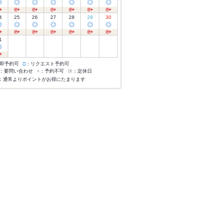
◎
◎
◎
◎
◎
◎
◎
4
25
26
27
28
29
30
◎
◎
◎
◎
◎
◎
◎
1
◎
即予約可
□
：リクエスト予約可
：要問い合わせ
×
：予約不可
休
：定休日
：通常よりポイントがお得にたまります