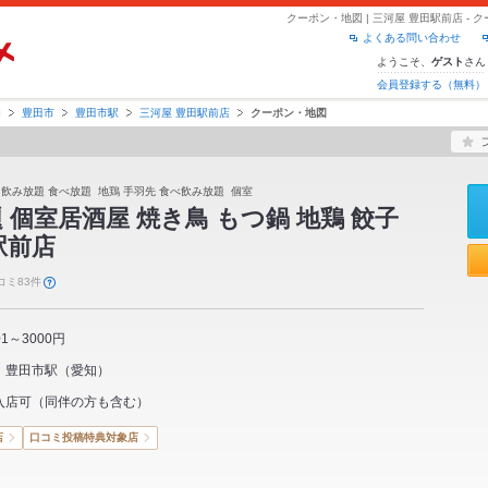
クーポン・地図 | 三河屋 豊田駅前店 -
よくある問い合わせ
ようこそ、
さん
ゲスト
会員登録する（無料）
知
豊田市
豊田市駅
三河屋 豊田駅前店
クーポン・地図
 飲み放題 食べ放題 地鶏 手羽先 食べ飲み放題 個室
 個室居酒屋 焼き鳥 もつ鍋 地鶏 餃子
駅前店
コミ83件
01～3000円
豊田市駅
（
愛知
）
入店可（同伴の方も含む）
店
口コミ投稿特典対象店