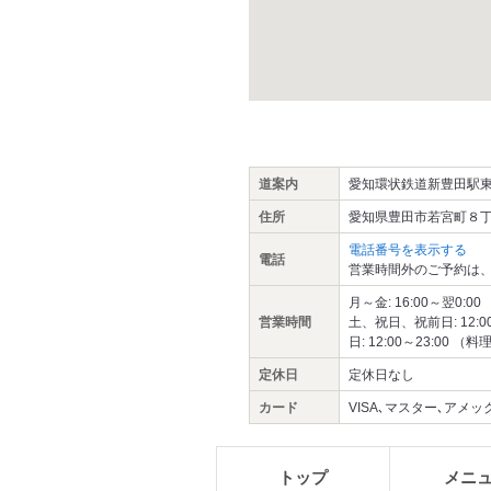
道案内
愛知環状鉄道新豊田駅東
住所
愛知県豊田市若宮町８丁目-1
電話番号を表示する
電話
営業時間外のご予約は、
月～金: 16:00～翌0:00 
営業時間
土、祝日、祝前日: 12:00～
日: 12:00～23:00 （料理
定休日
定休日なし
カード
VISA､マスター､アメックス
トップ
メニ