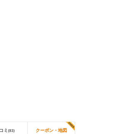
コミ
クーポン・地図
(
83
)