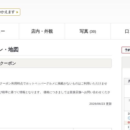
つかえます
ュー
店内・外観
写真
口
(30)
ン・地図
予
ークーポン
クーポン利用時点でホットペッパーグルメに掲載がないものはご利用いただけませ
価格及び税率に基づく情報となります。 価格につきましては直接店舗へお問い合わせくださ
2026/06/23 更新
1
1