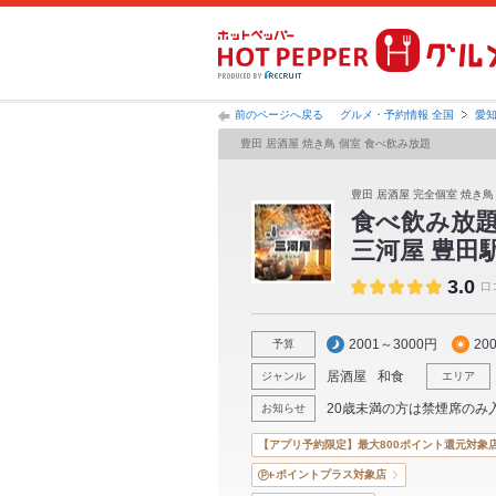
前のページへ戻る
グルメ・予約情報 全国
愛
豊田 居酒屋 焼き鳥 個室 食べ飲み放題
豊田 居酒屋 完全個室 焼き鳥
食べ飲み放題
三河屋 豊田
3.0
口
2001～3000円
20
予算
居酒屋
和食
ジャンル
エリア
20歳未満の方は禁煙席のみ
お知らせ
【アプリ予約限定】最大800ポイント還元対象
ポイントプラス対象店