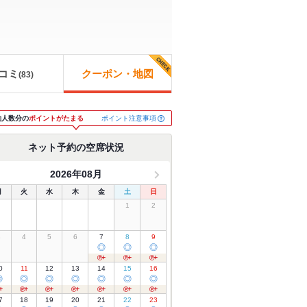
コミ
クーポン・地図
(
83
)
ポイント注意事項
約人数分の
ポイントがたまる
ネット予約の空席状況
2026年08月
月
火
水
木
金
土
日
1
2
3
4
5
6
7
8
9
◎
◎
◎
0
11
12
13
14
15
16
◎
◎
◎
◎
◎
◎
◎
7
18
19
20
21
22
23