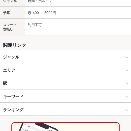
ジャンル
焼肉・ホルモン
予算
4001～5000円
スマート
利用不可
支払い
関連リンク
ジャンル
焼肉・ホルモン
エリア
焼肉
高崎駅
駅
高崎 × 焼肉・ホルモン
高崎駅 × 焼肉・ホルモン
高崎駅
キーワード
高崎 × 焼肉
高崎駅 × 焼肉
ランキング
にんにく料理
ウインナー
ソーセージ
レバー
カシラ
ステーキ
牛タン
冷麺
デザート
塩ラーメン
ハラミステーキ
カルビラーメン
高崎駅 × 焼肉・ホルモン
群馬
群馬のグルメランキング