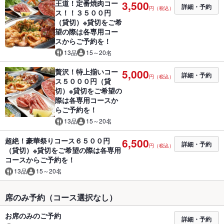
王道！定番焼肉コー
3,500
詳細・予約
円（税込）
ス！！３５００円
（貸切）※貸切をご希
望の際は各専用コー
スからご予約を！
13品
15～20名
贅沢！特上揃いコー
5,000
詳細・予約
円（税込）
ス５０００円（貸
切）※貸切をご希望の
際は各専用コースか
らご予約を！
13品
15～20名
超絶！豪華祭りコース６５００円
6,500
詳細・予約
円（税込）
（貸切）※貸切をご希望の際は各専用
コースからご予約を！
13品
15～20名
席のみ予約（コース選択なし）
お席のみのご予約
詳細・予約