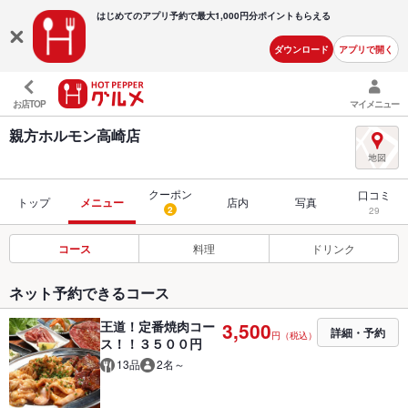
はじめてのアプリ予約で最大
1,000円分ポイントもらえる
ダウンロード
アプリで開く
お店TOP
マイメニュー
親方ホルモン高崎店
クーポン
口コミ
トップ
メニュー
店内
写真
2
29
コース
料理
ドリンク
ネット予約できるコース
王道！定番焼肉コー
3,500
詳細・予約
円（税込）
ス！！３５００円
13品
2名～