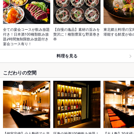
全ての宴会コースが飲み放題
【自慢の逸品】素材の旨みを
東北郷土料理の宝
付き！日本酒100種類飲み放
贅沢に！種類豊富な野菜巻き
堪能する鮮度が命
題♪時間無制限飲み放題付き
串
宴会コース有り！
料理を見る
こだわりの空間
【個室完備】少人数様でも楽
圧巻の地酒100種飲み放題！
【大人数】30名様