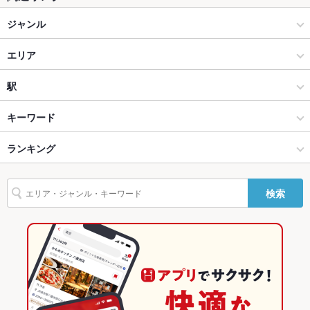
テラス席
なし
ジャンル
貸切
貸切不可
居酒屋
エリア
設備
和風
仙台駅
駅
Wi-Fi
あり
仙台市 × 居酒屋
仙台駅 × 居酒屋
あおば通駅
キーワード
バリアフリ
なし ：詳細はお問い合わせください。
ー
仙台市 × 和風
仙台駅 × 和風
仙台駅
ランキング
からあげ
お茶漬け
馬刺し
塩辛
炉ばた焼き・炙り焼き
駐車場
なし ：お近くのコインパーキングをご利用ください。
カキ料理・オイスター
カニ料理
刺身
あん肝
フライドポテト
うどん
仙台駅 × 居酒屋
仙台駅 × 和食
宮城のグルメランキング
その他設備
－
検索
天ぷら
レバー
つくね
もつ鍋
餃子
牛タン
生ハム
牡蠣鍋
仙台駅 × 和風
仙台駅 × 和食全般
宮城の居酒屋ランキング
その他
飲み放題
あり ：飲み放題付きコース、単品飲み放題をご用意しておりま
和食
宮城
仙台市のグルメランキング
す。
和食全般
宮城 × 居酒屋
仙台市の居酒屋ランキング
食べ放題
なし
仙台市 × 和食
宮城 × 和風
仙台駅のグルメランキング
お酒
カクテル充実、焼酎充実、日本酒充実、ワイン充実