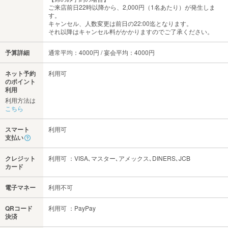
ご来店前日22時以降から、2,000円（1名あたり）が発生しま
す。
キャンセル、人数変更は前日の22:00迄となります。
それ以降はキャンセル料がかかりますのでご了承ください。
予算詳細
通常平均：4000円 / 宴会平均：4000円
ネット予約
利用可
のポイント
利用
利用方法は
こちら
スマート
利用可
支払い
クレジット
利用可 ：VISA､マスター､アメックス､DINERS､JCB
カード
電子マネー
利用不可
QRコード
利用可 ：PayPay
決済