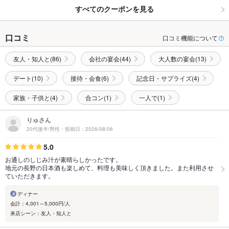
すべてのクーポンを見る
口コミ
口コミ機能について
友人・知人と(86)
会社の宴会(44)
大人数の宴会(13)
デート(10)
接待・会食(6)
記念日・サプライズ(4)
家族・子供と(4)
合コン(1)
一人で(1)
りゅさん
20代後半/男性・投稿日：2026/08/06
5.0
お通しのしじみ汁が素晴らしかったです。
地元の長野の日本酒も楽しめて、料理も美味しく頂きました。また利用させ
ていただきます。
ディナー
会計：4,001～5,000円/人
来店シーン：友人・知人と