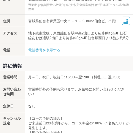
野菜巻き/無制限飲み放題/海鮮/接待/完全個室/鍋/仙台/日本酒/牛タン/和食/喫
煙可
住所
宮城県仙台市青葉区中央３－１－３ aune仙台ビル５階
アクセス
地下鉄南北線，東西線仙台駅中央2出口より徒歩約1分/JR仙石
線あおば通駅2出口より徒歩約3分/JR仙台駅西口より徒歩約5分
電話
電話番号を表示する
詳細情報
営業時間
月～日、祝日、祝前日: 16:00～翌1:00 （料理L.O. 翌0:30）
お問い合わ
営業時間外の予約も承ります。お気軽にお問い合わせくださ
せ時間
い！
定休日
なし
キャンセル
【コース予約の場合】
規定
ご来店前日22時以降から、コース料金の100%（1名あたり）が
発生します。
【席のみ予約の場合】