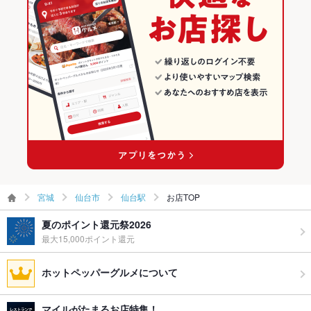
仙台市 × 和食全般
宮城 × 和食
仙台駅の居酒屋ランキング
お子様連れ
お子様連れ歓迎 ：お子様連れの方は事前にご連絡ください。
ウェディン
結婚式の二次会、同窓会、歓送迎会、忘年会、新年会など、団
仙台駅 × 和食
宮城 × 和食全般
グパーティ
体様でのご利用も大歓迎♪
ー二次会
仙台駅 × 和食全般
お祝い・サ
可
プライズ対
応
備考
その他、ご要望がございましたらお気軽にご相談くださいませ!!
宮城
仙台市
仙台駅
お店TOP
夏のポイント還元祭2026
最大15,000ポイント還元
ホットペッパーグルメについて
マイルがたまるお店特集！