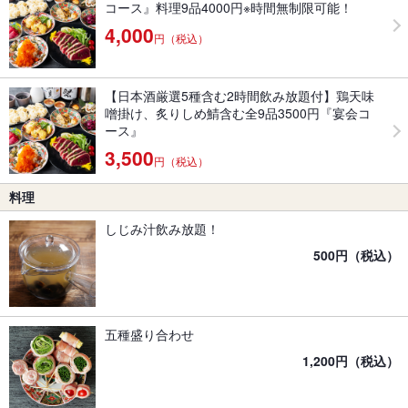
コース』料理9品4000円※時間無制限可能！
4,000
円（税込）
【日本酒厳選5種含む2時間飲み放題付】鶏天味
噌掛け、炙りしめ鯖含む全9品3500円『宴会コ
ース』
3,500
円（税込）
料理
しじみ汁飲み放題！
500円（税込）
五種盛り合わせ
1,200円（税込）