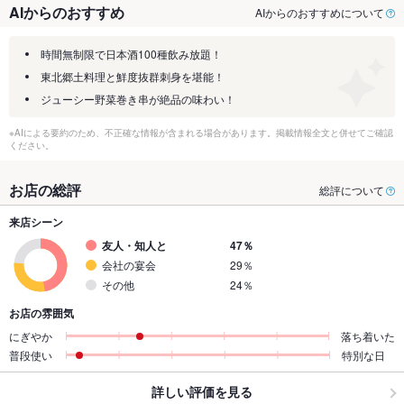
AIからのおすすめ
AIからのおすすめについて
時間無制限で日本酒100種飲み放題！
東北郷土料理と鮮度抜群刺身を堪能！
ジューシー野菜巻き串が絶品の味わい！
※AIによる要約のため、不正確な情報が含まれる場合があります。掲載情報全文と併せてご確認
ください。
お店の総評
総評について
来店シーン
友人・知人と
47％
会社の宴会
29％
その他
24％
お店の雰囲気
にぎやか
落ち着いた
普段使い
特別な日
詳しい評価を見る