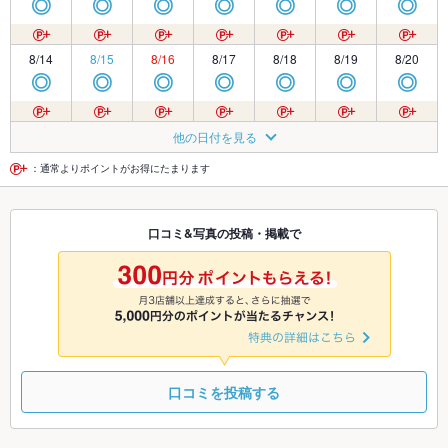
◎
◎
◎
◎
◎
◎
◎
8/14
8/15
8/16
8/17
8/18
8/19
8/20
◎
◎
◎
◎
◎
◎
◎
8/21
8/22
8/23
8/24
8/25
8/26
8/27
他の日付を見る
◎
◎
◎
◎
◎
◎
◎
：通常よりポイントがお得にたまります
8/28
8/29
8/30
8/31
9/1
9/2
9/3
口コミ&写真の投稿・掲載で
◎
◎
◎
◎
◎
◎
◎
9/4
9/5
9/6
9/7
9/8
9/9
9/10
◎
◎
◎
◎
◎
◎
◎
口コミを投稿する