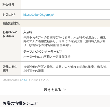
料金備考
－
お店のHP
https://ta9a400.gorp.jp/
感染症対策
お客様への
入店時
取り組み
体調不良の方への自粛呼びかけあり、入店時の検温あり、施設
内のマスク着用依頼あり、店内に消毒液設置、混雑時入店お断
り、順番待ちの間隔調整/整理券発行
テーブル/カウンターサービス
オーダー時にお客様と一定間隔保持
店舗の衛生
換気設備の設置と換気、多数の人が触れる箇所の消毒、備品/卓
管理
上設置物の消毒
※各項目の詳細は
こちら
をご確認ください。
続きを見る
たばこ
お店の情報をシェア
禁煙・喫煙
分煙（仕切りあり）