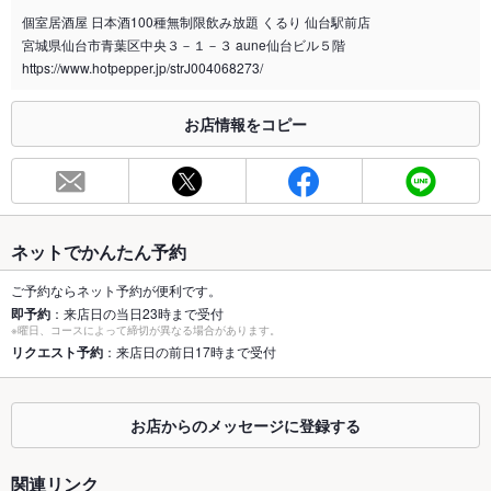
お気軽に、ご相談ください。
個室居酒屋 日本酒100種無制限飲み放題 くるり 仙台駅前店
宮城県仙台市青葉区中央３－１－３ aune仙台ビル５階
喫煙専用室
なし
https://www.hotpepper.jp/strJ004068273/
※2020年4月1日～受動喫煙対策に関する法律が施行されています。正しい情報はお店へお問い
合わせください。
お店情報をコピー
お席
総席数
100席
最大宴会収
－
容人数
ネットでかんたん予約
個室
あり
ご予約ならネット予約が便利です。
即予約
：来店日の当日23時まで受付
※曜日、コースによって締切が異なる場合があります。
座敷
なし
リクエスト予約
：来店日の前日17時まで受付
掘りごたつ
あり
カウンター
あり
お店からのメッセージに登録する
ソファー
なし
関連リンク