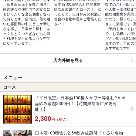
しめる個室席を多数ご用意!!
日本酒100種類含む時間無制
数でのご利用にも可
歓送迎会や仲間内での宴会に
限飲み放題付きコース！！ゆ
少人数～団体様ま
もぴったりな宴会個室となっ
ったりと、自分好みのお酒と
能な個室席を完備
ております。店内は、落ち着
仙台の名物料理をご堪能くだ
すので、様々なシ
いた雰囲気の中にどこか新し
さい！
ョンに最適です!!
さを感じ、日常から離れ、ゆ
ご予約も承ってお
っくりとくつろぎながらお酒
で、お気軽にお問
と料理を楽しめるような空間
ださい!!お部屋に
になっています。
ますので、早めの
おすすめです!!
店内外観を見る
メニュー
コース
『平日限定』日本酒100種＆サワー等含む2ｈ単
品飲み放題2300円！【時間無制限に変更可
能！】
2,300
円（税込）
日本酒100種含む2.5h飲み放題付『くるり名物