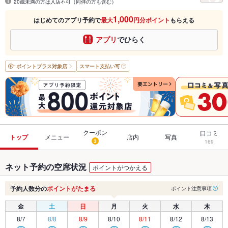
20歳未満の方は入店不可（同伴の方も含む）
1,000
はじめてのアプリ予約で
最大
円分ポイント
もらえる
アプリ
でひらく
ポイントプラス
対象店
スマート支払い可
クーポン
口コミ
トップ
メニュー
店内
写真
3
169
ネット予約の空席状況
ポイントがつかえる
予約人数分の
ポイントがたまる
ポイント注意事項
金
土
日
月
火
水
木
8/7
8/8
8/9
8/10
8/11
8/12
8/13