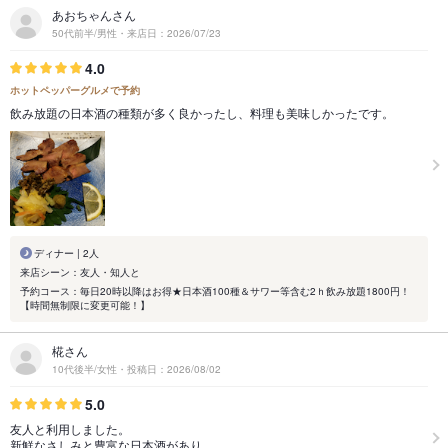
あおちゃんさん
50代前半/男性・来店日：2026/07/23
4.0
ホットペッパーグルメで予約
飲み放題の日本酒の種類が多く良かったし、料理も美味しかったです。
ディナー | 2人
来店シーン：友人・知人と
予約コース：毎日20時以降はお得★日本酒100種＆サワー等含む2ｈ飲み放題1800円！
【時間無制限に変更可能！】
椛さん
10代後半/女性・投稿日：2026/08/02
5.0
友人と利用しました。
新鮮なさしみと豊富な日本酒があり