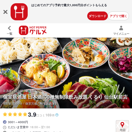
はじめてのアプリ予約で最大
1,000円分ポイントもらえる
ダウンロード
アプリで開く
一覧
マイメニュー
居酒屋 | 仙台駅 | 宮城県
個室居酒屋 日本酒100種無制限飲み放題 くるり 仙台駅前店
仙台駅徒歩5分！個室完備の和食居酒屋♪
3.9
169
口コミ
件
3001～4000円
ただいま営業中
16:00～翌1:00