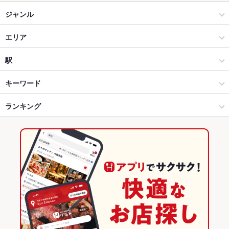
ジャンル
和食
エリア
日本料理・懐石・割烹
銀座
駅
銀座・有楽町・新橋・築地・月島 × 和食
銀座 × 和食
銀座駅
キーワード
銀座・有楽町・新橋・築地・月島 × 日本料理・懐石・割烹
銀座 × 日本料理・懐石・割烹
汐留駅
ランキング
肉じゃが
からあげ
お茶漬け
カキ料理・オイスター
カニ料理
白子
あん肝
湯葉料理
ふぐ・てっちり
うなぎ
茶碗蒸し
カレーライス
新橋駅 × 和食
東京
新橋駅
東京のグルメランキング
トリュフ
リゾット
新橋駅 × 日本料理・懐石・割烹
東京 × 和食
東京の和食ランキング
東京 × 日本料理・懐石・割烹
東京の日本料理・懐石・割烹ランキング
銀座・有楽町・新橋・築地・月島のグルメランキング
銀座・有楽町・新橋・築地・月島の和食ランキング