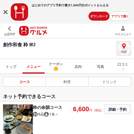
はじめてのアプリ予約で最大
1,000円分ポイントもらえる
ダウンロード
アプリで開く
お店TOP
マイメニュー
創作和食 粋 IKI
クーポン
口コミ
トップ
メニュー
店内
写真
1
7
コース
料理
ドリンク
ネット予約できるコース
粋の余韻コース
6,600
詳細・予約
円（税込）
6品
1名～