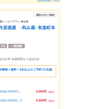
呑兵衛 銀座1丁目店
可能 ハッピーアワー 焼き鳥
居酒屋 -和み屋- 有楽町本
1分/JR 有楽町駅から徒歩3分
幹事様＝無料！8名以上のご予約で1名無
9品>6500円→
5,500円
（税込）
品>6500円→5
5,500円
（税込）