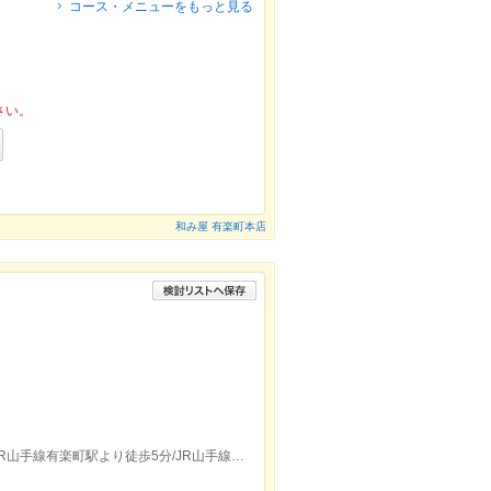
コース・メニューをもっと見る
さい。
和み屋 有楽町本店
東京メトロ銀座駅C2出口より徒歩3分／JR山手線有楽町駅より徒歩5分/JR山手線新橋駅銀座口より徒歩10分