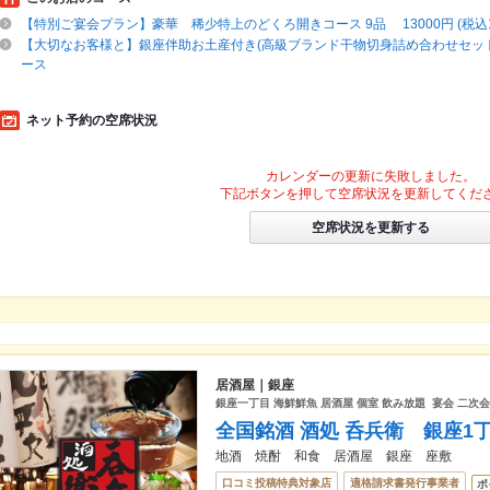
【特別ご宴会プラン】豪華 稀少特上のどくろ開きコース 9品 13000円 (税込14
【大切なお客様と】銀座伴助お土産付き(高級ブランド干物切身詰め合わせセッ
ース
ネット予約の空席状況
カレンダーの更新に失敗しました。
下記ボタンを押して空席状況を更新してくだ
空席状況を更新する
居酒屋｜銀座
銀座一丁目 海鮮鮮魚 居酒屋 個室 飲み放題 宴会 二次
全国銘酒 酒処 呑兵衛 銀座1
地酒 焼酎 和食 居酒屋 銀座 座敷
口コミ投稿特典対象店
適格請求書発行事業者
ポ