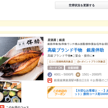
空席状況を更新する
居酒屋｜銀座
銀座/和食/魚/和食/ランチ/飲み放題/接待/宴会/忘年会/居
高級ブランド干物 銀座伴助
高級ブランド干物■ご宴会・接待に■
口コミ投稿特典対象店
ポイントプラス対象店
4001～5000円
1501～2000円
【大切なお客様と・・】
ット）接待コース彩16000
このお店のコース