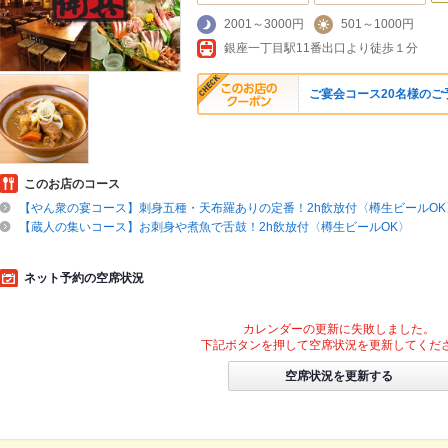
2001～3000円
501～1000円
銀座一丁目駅11番出口より徒歩１分
ご宴会コース20名様のご
このお店のコース
【やん衆の宴コース】刺身五種・天布羅ありの定番！2h飲放付〈樽生ビールOK
【蔵人の集いコース】お刺身や煮魚で舌鼓！2h飲放付〈樽生ビールOK〉
ネット予約の空席状況
カレンダーの更新に失敗しました。
下記ボタンを押して空席状況を更新してくだ
空席状況を更新する