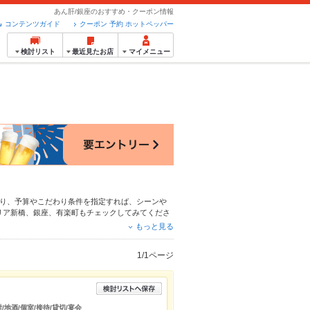
あん肝/銀座のおすすめ・クーポン情報
コンテンツガイド
クーポン 予約 ホットペッパー
検討リスト
最近見たお店
マイメニュー
り、予算やこだわり条件を指定すれば、シーンや
リア
新橋
、
銀座
、
有楽町
もチェックしてみてくださ
茶漬け
、
リゾット
や季節のおすすめ料理など、お店
もっと見る
大中です。友達どうしの飲み会にも、会社の宴会に
1/1ページ
/地酒/個室/接待/貸切/宴会