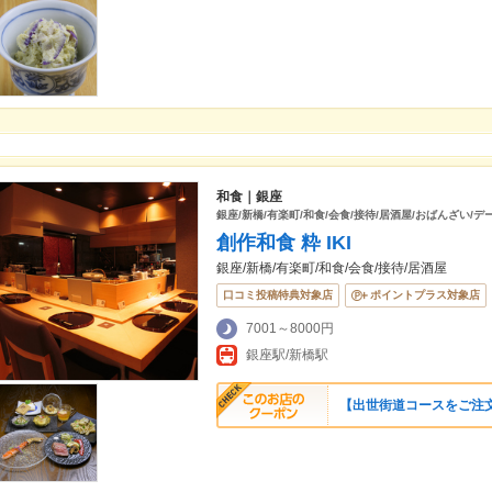
和食｜銀座
銀座/新橋/有楽町/和食/会食/接待/居酒屋/おばんざい/デ
創作和食 粋 IKI
銀座/新橋/有楽町/和食/会食/接待/居酒屋
口コミ投稿特典対象店
ポイントプラス対象店
7001～8000円
銀座駅/新橋駅
【出世街道コースをご注