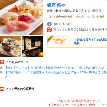
銀座 祭や
銀座で和食と海鮮に舌鼓◎和モダン居酒屋
口コミ投稿特典対象店
ポイントプラス対象店
4001～5000円
【幹事様必見！】10名様
無料！
このお店のコース
【祭や宴会コース】当店自慢の地鶏炭火焼きや浜焼きなど全14品3980円(税込)
【早割◎祭やコース】地鶏炭火焼きや浜焼きなど全12品《17時～18時までに開始
込)》
ネット予約の空席状況
カレンダーの更新に失敗しました。
下記ボタンを押して空席状況を更新してくだ