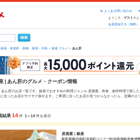
よくある問い合わせ
ようこそ、
さん
ゲスト
会員登録する（無料）
銀座・有楽町・新橋・築地・月島
銀座 グルメ
あん肝
座 | あん肝のグルメ・クーポン情報
座 あん肝のお店一覧です。銀座でおすすめの料理ジャンル
居酒屋
、
和食
、
創作料理
で探した
分に合ったお店がサクサク探せます。ご希望に合ったお店が見つからなかったら、近隣のエ
。ホットペッパーグルメなら、お得なクーポンはもちろん、こだわりメニュー
からあげ
、
お
最新情報をご紹介しているので安心！24時間使える簡単便利なネット予約が使えるお店も拡
、デートやパーティーにもお得に便利にホットペッパーグルメをご利用ください。
14
索結果
件
1～14
件を表示
居酒屋｜銀座
銀座/新橋/内幸町/有楽町/コリドー街/浜焼/海鮮/和食/焼酎