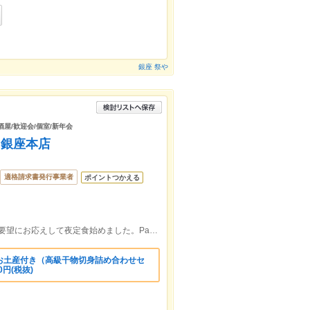
銀座 祭や
酒屋/歓迎会/個室/新年会
 銀座本店
適格請求書発行事業者
ポイントつかえる
銀座線東銀座駅4番出口1分 ※お客様のご要望にお応えして夜定食始めました。PayPay(スマホ決済)使えます!
お土産付き（高級干物切身詰め合わせセ
円(税抜)