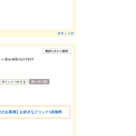
銀座 しも田
ート/宴会/個室/当日予約可
ポイントつかえる
文のお客様】お好きなドリンク1杯無料