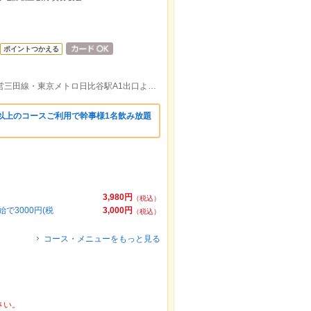
ポイントつかえる
東京メトロ銀座駅C2出口より徒歩5分/都営三田線・東京メトロ日比谷駅A1出口より徒歩7分/JR有楽町駅銀座口より徒歩9分
以上のコースご利用で幹事様1名飲み放題
3,980円
（税込）
で3000円(税
3,000円
（税込）
コース・メニューをもっと見る
さい。