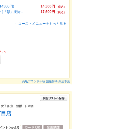
300円)
14,300円
（税込）
ト)『彩』接待コ
17,600円
（税込）
コース・メニューをもっと見る
さい。
高級ブランド干物 銀座伴助 銀座本店
会 女子会 魚 焼酎 日本酒
丁目店
イントつかえる