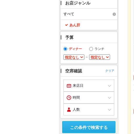
お店ジャンル
すべて
あん肝
予算
ディナー
ランチ
～
空席確認
クリア
この条件で検索する