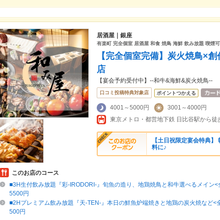
居酒屋｜銀座
有楽町 完全個室 居酒屋 和食 焼鳥 海鮮 飲み放題 喫煙
【完全個室完備】炭火焼鳥×創作
店
【宴会予約受付中】--和牛&海鮮&炭火焼鳥--
口コミ投稿特典対象店
ポイントつかえる
4001～5000円
3001～4000円
東京メトロ・都営地下鉄 日比谷駅から徒歩
【土日祝限定宴会特典】 
料に♪
このお店のコース
■3H生付飲み放題『彩-IRODORI-』旬魚の造り、地鶏焼鳥と和牛選べるメイン<全
5500円
■2Hプレミアム飲み放題『天-TEN-』本日の鮮魚炉端焼きと地鶏の炭火焼など<全8
500円