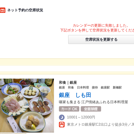
ネット予約の空席状況
カレンダーの更新に失敗しました。
下記ボタンを押して空席状況を更新してくだ
空席状況を更新する
和食｜銀座
銀座 和食 日本料理 接待 銀座駅 新橋駅
銀座 しも田
噺家も集まる 江戸情緒あふれる日本料理屋
10001～12000円