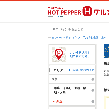
前のページへ戻る
グルメ・予約情報 全国
東京
この検索結果を
地図表示で見る
銀
エリア
都道府県を選び直す
銀
気
い
東京
の
も
銀座・有楽町・新橋・築
検
地・月島
銀座