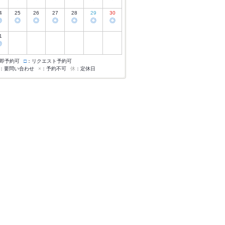
4
25
26
27
28
29
30
◎
◎
◎
◎
◎
◎
◎
1
◎
即予約可
□
：リクエスト予約可
：要問い合わせ
×
：予約不可
休
：定休日