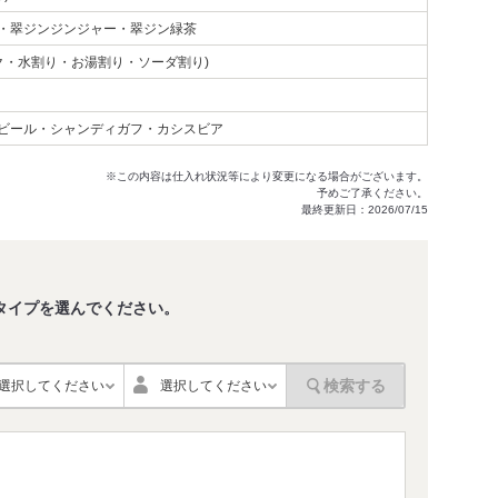
・翠ジンジンジャー・翠ジン緑茶
ック・水割り・お湯割り・ソーダ割り)
ビール・シャンディガフ・カシスビア
※この内容は仕入れ状況等により変更になる場合がございます。
予めご了承ください。
最終更新日：2026/07/15
タイプを選んでください。
。
検索する
選択してください
選択してください