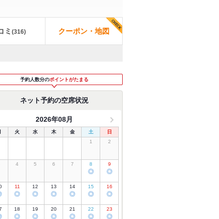
コミ
クーポン・地図
(
316
)
予約人数分の
ポイントがたまる
ネット予約の空席状況
2026年08月
月
火
水
木
金
土
日
1
2
3
4
5
6
7
8
9
◎
◎
0
11
12
13
14
15
16
◎
◎
◎
◎
◎
◎
◎
7
18
19
20
21
22
23
◎
◎
◎
◎
◎
◎
◎