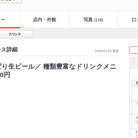
ュー
店内・外観
写真
口
(118)
ース詳細
2026/07/15 更新
ぱり生ビール／ 種類豊富なドリンクメニ
0円
1
1