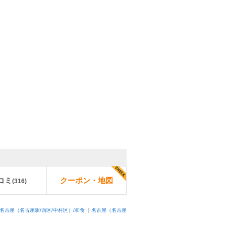
コミ
クーポン・地図
(
316
)
名古屋（名古屋駅/西区/中村区）/和食
｜
名古屋（名古屋