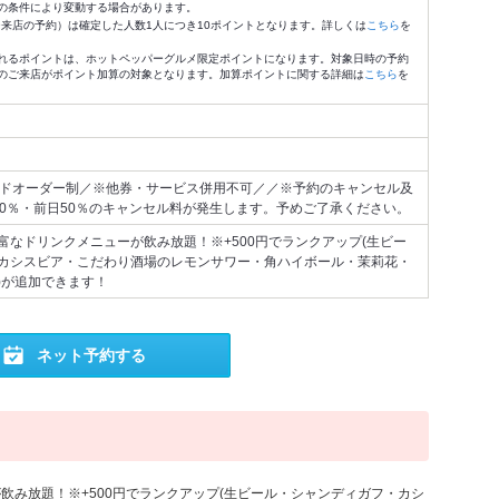
の条件により変動する場合があります。
4:59来店の予約）は確定した人数1人につき10ポイントとなります。詳しくは
こちら
を
れるポイントは、ホットペッパーグルメ限定ポイントになります。対象日時の予約
のご来店がポイント加算の対象となります。加算ポイントに関する詳細は
こちら
を
ードオーダー制／※他券・サービス併用不可／／※予約のキャンセル及
00％・前日50％のキャンセル料が発生します。予めご了承ください。
富なドリンクメニューが飲み放題！※+500円でランクアップ(生ビー
カシスビア・こだわり酒場のレモンサワー・角ハイボール・茉莉花・
)が追加できます！
ネット予約する
飲み放題！※+500円でランクアップ(生ビール・シャンディガフ・カシ