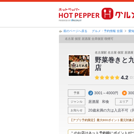
前のページへ戻る
グルメ・予約情報 全国
愛
名古屋 個室 居酒屋 全席個室 喫煙可
名古屋駅 名古屋 個室 居酒屋
野菜巻きと九
店
4.2
口
3001～4000円
30
予算
居酒屋
和食
ジャンル
エリア
20歳未満の方は入店不可（
お知らせ
【アプリ予約限定】最大800ポイント還元対象
このお店はネット予約時にポイントが