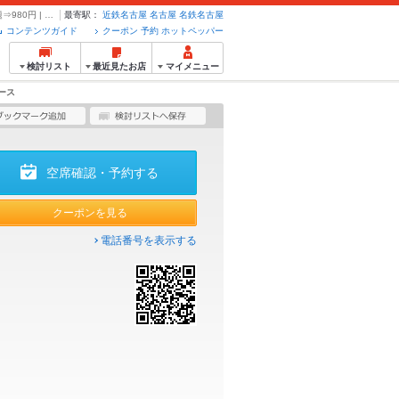
【平日限定】乾杯はやっぱり生ビール／ 種類豊富なドリンクメニュー！120分飲み放題⇒980円 | よだれ屋 名古屋駅前店 - クーポン・予約のホットペッパーグルメ
最寄駅：
近鉄名古屋
名古屋
名鉄名古屋
コンテンツガイド
クーポン 予約 ホットペッパー
検討リスト
最近見たお店
マイメニュー
ース
空席確認・予約する
クーポンを見る
電話番号を表示する