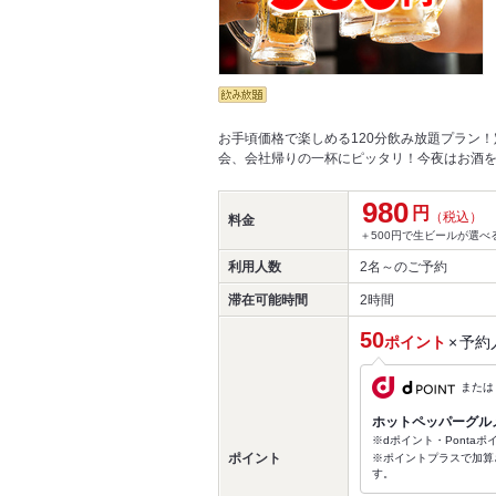
お手頃価格で楽しめる120分飲み放題プラン
会、会社帰りの一杯にピッタリ！今夜はお酒
980
円
（税込）
料金
＋500円で生ビールが選
利用人数
2名～
のご予約
滞在可能時間
2時間
50
ポイント
×
予約
または
ホットペッパーグル
※dポイント・Ponta
ポイント
※ポイントプラスで加算
す。