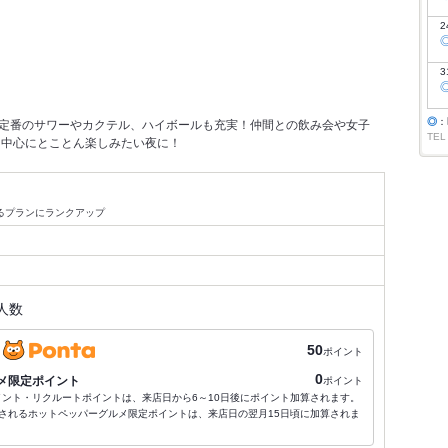
2
3
◎
：
！定番のサワーやカクテル、ハイボールも充実！仲間との飲み会や女子
TEL
を中心にとことん楽しみたい夜に！
べるプランにランクアップ
人数
50
ポイント
0
メ限定ポイント
ポイント
ポイント・リクルートポイントは、来店日から6～10日後にポイント加算されます。
されるホットペッパーグルメ限定ポイントは、来店日の翌月15日頃に加算されま