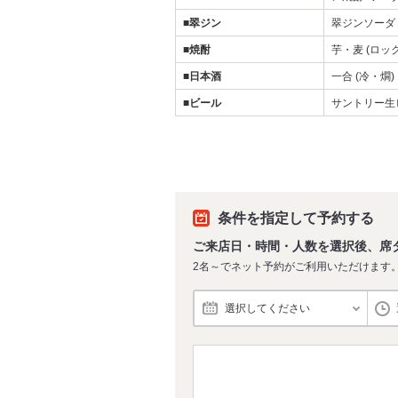
■翠ジン
翠ジンソーダ
■焼酎
芋・麦 (ロ
■日本酒
一合 (冷・燗)
■ビール
サントリー生
条件を指定して予約する
ご来店日・時間・人数を選択後、席
2名～でネット予約がご利用いただけます
選択してください