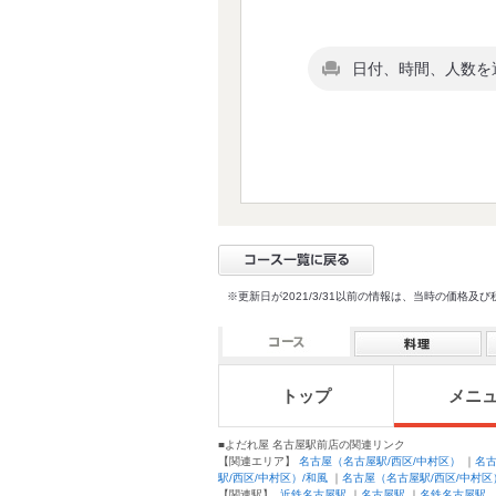
日付、時間、人数を
※更新日が2021/3/31以前の情報は、当時の価
トップ
メニ
■よだれ屋 名古屋駅前店の関連リンク
【関連エリア】
名古屋（名古屋駅/西区/中村区）
｜
名
駅/西区/中村区）/和風
｜
名古屋（名古屋駅/西区/中村区
【関連駅】
近鉄名古屋駅
｜
名古屋駅
｜
名鉄名古屋駅