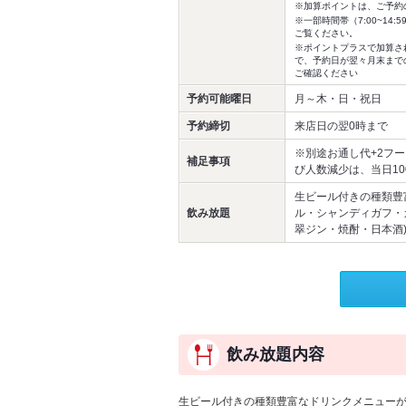
※加算ポイントは、ご予約
※一部時間帯（7:00~1
ご覧ください。
※ポイントプラスで加算さ
で、予約日が翌々月末まで
ご確認ください
予約可能曜日
月～木・日・祝日
予約締切
来店日の翌0時まで
※別途お通し代+2フ
補足事項
び人数減少は、当日1
生ビール付きの種類豊
飲み放題
ル・シャンディガフ・
翠ジン・焼酎・日本酒
飲み放題内容
生ビール付きの種類豊富なドリンクメニューが