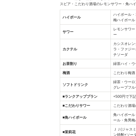
スビア・こだわり酒場のレモンサワー・角ハイ
ハイボール・
ハイボール
梅ハイボール
レモンサワー
サワー
ー
カシスオレン
カクテル
ラ・ファジー
チソーダ
お茶割り
緑茶ハイ・ウ
梅酒
こだわり梅酒
緑茶・ウーロ
ソフトドリンク
グレープフル
■ランクアッププラン
+500円で
■こだわりサワー
こだわり酒場
角ハイボール
■角ハイボール
ール・角男梅
ＪＪ(ジャス
■茉莉花
ン焼酎×ソーダ