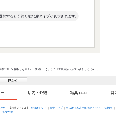
選択すると予約可能な席タイプが表示されます。
格及び税率に基づく情報となります。価格につきましては直接店舗へお問い合わせください。
ュー
店内・外観
写真
口
(118)
古屋駅
【関連ジャンル】
居酒屋トップ
｜
和食トップ
｜
名古屋（名古屋駅/西区/中村区）/居酒屋
｜
）/和食全般