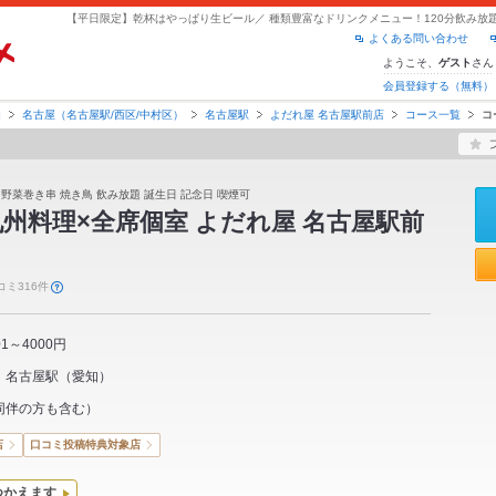
よくある問い合わせ
ようこそ、
さん
ゲスト
会員登録する（無料）
知
名古屋（名古屋駅/西区/中村区）
名古屋駅
よだれ屋 名古屋駅前店
コース一覧
コ
 野菜巻き串 焼き鳥 飲み放題 誕生日 記念日 喫煙可
州料理×全席個室 よだれ屋 名古屋駅前
コミ316件
01～4000円
名古屋駅
（
愛知
）
同伴の方も含む）
店
口コミ投稿特典対象店
つかえます