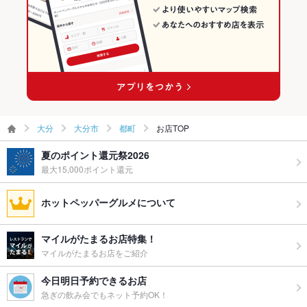
その他設備
－
その他
飲み放題
あり
食べ放題
なし
お酒
カクテル充実、焼酎充実、日本酒充実、ワイン充実
大分
大分市
都町
お店TOP
お子様連れ
お子様連れ不可
夏のポイント還元祭2026
最大15,000ポイント還元
ウェディン
対応可能です！ご連絡ください！
グパーティ
ホットペッパーグルメについて
ー二次会
お祝い・サ
可
マイルがたまるお店特集！
プライズ対
マイルがたまるお店をご紹介
応
今日明日予約できるお店
備考
－
急ぎの飲み会でもネット予約OK！