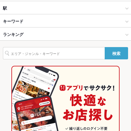
ソファー
なし
和風・創作
都町
駅
テラス席
なし
大分市 × ダイニングバー・バル
都町 × ダイニングバー・バル
大分駅
キーワード
貸切
貸切可 ：貸切大歓迎です！
大分市 × 和風・創作
都町 × 和風・創作
ランキング
からあげ
フライドポテト
パスタ
ピザ
餃子
グリーンカレー
パフェ
夜景がきれ
あり
デザート
つけ麺
塩ラーメン
醤油ラーメン
白湯ラーメン
いなお席
大分駅 × ダイニングバー・バル
大分
大分のグルメランキング
検索
鶏白湯ラーメン
設備
大分駅 × 和風・創作
大分 × ダイニングバー・バル
大分のダイニングバー・バルランキング
Wi-Fi
なし
大分 × 和風・創作
大分市のグルメランキング
バリアフリ
なし
ー
大分市のダイニングバー・バルランキング
駐車場
なし
都町のグルメランキング
カラオケ設
あり
備
都町のダイニングバー・バルランキング
TV・プロジ
あり
ェクタ