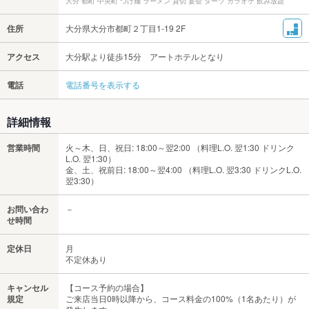
大分 都町 中央町 つけ麺 ラーメン 貸切 宴会 ダーツ カラオケ 飲み放題
住所
大分県大分市都町２丁目1-19 2F
アクセス
大分駅より徒歩15分 アートホテルとなり
電話
電話番号を表示する
詳細情報
営業時間
火～木、日、祝日: 18:00～翌2:00 （料理L.O. 翌1:30 ドリンク
L.O. 翌1:30）
金、土、祝前日: 18:00～翌4:00 （料理L.O. 翌3:30 ドリンクL.O.
翌3:30）
お問い合わ
－
せ時間
定休日
月
不定休あり
キャンセル
【コース予約の場合】
規定
ご来店当日0時以降から、コース料金の100%（1名あたり）が