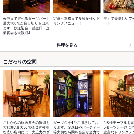
夜中まで遊べるダーツバー！
定番～本格まで多種多様なド
早くて美味しいフ
最大100名迄貸し切りも出来
リンクメニュー！
ー！
ます！歓送迎会・誕生日・企
業宴会も大歓迎♪
料理を見る
こだわりの空間
これからの歓送迎会の貸切も
ダーツ台を4台ご用意してお
4名様テーブルを
大歓迎♪最大50名様収容可能
ります。記念日やパーティー
♪ダーツと一緒に
な広い店内には、大迫力のダ
等大切な時間を当店が全力で
豊富なドリンクメ