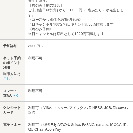
発生します。
【席のみ予約の場合】
ご来店当日0時以降から、1,000円（1名あたり）が発生しま
す。
《コースかつ団体予約/貸切予約》
当日キャンセル100%/前日キャンセル50%頂戴します
《席のみ予約》
当日キャンセルは席料として1000円頂戴します
予算詳細
2000円～
ネット予約
利用不可
のポイント
利用
利用方法は
こちら
スマート
利用不可
支払い
クレジット
利用可 ：VISA､マスター､アメックス､DINERS､JCB､Discover､
カード
銀聯
電子マネー
利用可 ：楽天Edy､WAON､Suica､PASMO､nanaco､ICOCA､iD､
QUICPay､ApplePay