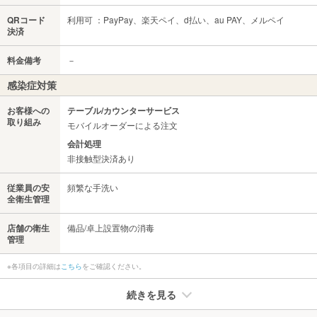
QRコード
利用可 ：PayPay、楽天ペイ、d払い、au PAY、メルペイ
決済
料金備考
－
感染症対策
お客様への
テーブル/カウンターサービス
取り組み
モバイルオーダーによる注文
会計処理
非接触型決済あり
従業員の安
頻繁な手洗い
全衛生管理
店舗の衛生
備品/卓上設置物の消毒
管理
※各項目の詳細は
こちら
をご確認ください。
続きを見る