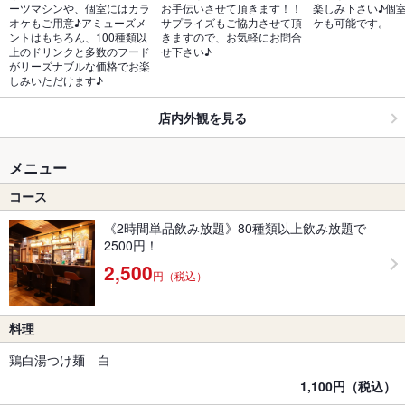
ーツマシンや、個室にはカラ
お手伝いさせて頂きます！！
楽しみ下さい♪個
オケもご用意♪アミューズメ
サプライズもご協力させて頂
ケも可能です。
ントはもちろん、100種類以
きますので、お気軽にお問合
上のドリンクと多数のフード
せ下さい♪
がリーズナブルな価格でお楽
しみいただけます♪
店内外観を見る
メニュー
コース
《2時間単品飲み放題》80種類以上飲み放題で
2500円！
2,500
円（税込）
料理
鶏白湯つけ麺 白
1,100円（税込）