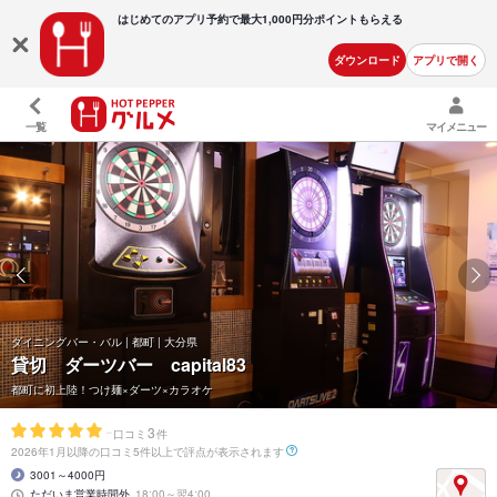
はじめてのアプリ予約で最大
1,000円分ポイントもらえる
ダウンロード
アプリで開く
一覧
マイメニュー
ダイニングバー・バル | 都町 | 大分県
貸切 ダーツバー capital83
都町に初上陸！つけ麺×ダーツ×カラオケ
-
3
口コミ
件
2026年1月以降の口コミ5件以上で評点が表示されます
3001～4000円
ただいま営業時間外
18:00～翌4:00