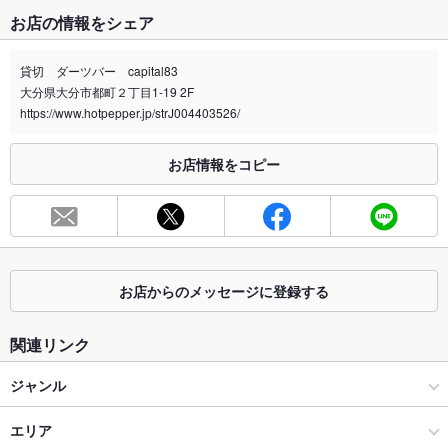
たばこ
お店の情報をシェア
禁煙・喫煙
全席喫煙可
貸切 ダーツバー capital83
喫煙専用室
なし
大分県大分市都町２丁目1-19 2F
https://www.hotpepper.jp/strJ004403526/
※2020年4月1日～受動喫煙対策に関する法律が施行されています。正しい情報はお店へお問い
合わせください。
お店情報をコピー
お席
総席数
50席
最大宴会収
50人
容人数
お店からのメッセージに登録する
個室
あり ：個室はカラオケ可能です！
座敷
なし
関連リンク
掘りごたつ
なし
ジャンル
カウンター
あり
ダイニングバー・バル
エリア