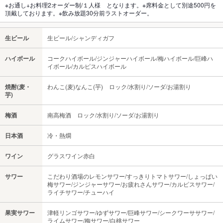
※お通し+お料理2オーダー制/１人様 となります。※席料金として別途500円を
頂戴しております。※飲み放題30分前ラストオーダー。
生ビール
生ビール/シャンディガフ
ハイボール
コークハイボール/ジンジャーハイボール/梅ハイボール/巨峰ハ
イボール/カルピスハイボール
焼酎(麦・
わんこ(麦)なんこ(芋) ロック/水割り/ソーダ/お湯割り
芋)
梅酒
南高梅酒 ロック/水割り/ソーダ/お湯割り
日本酒
冷・熱燗
ワイン
グラスワイン赤白
サワー
こだわり酒場のレモンサワー/すっきりトマトサワー/しょっぱい
梅サワー/ジンジャーサワー/お疲れさんサワー/カルピスサワー/
ライチサワー/チューハイ
果実サワー
津軽リンゴサワー/ゆずサワー/巨峰サワー/シークワーササワー/
ライムサワー/梅サワー/白桃サワー