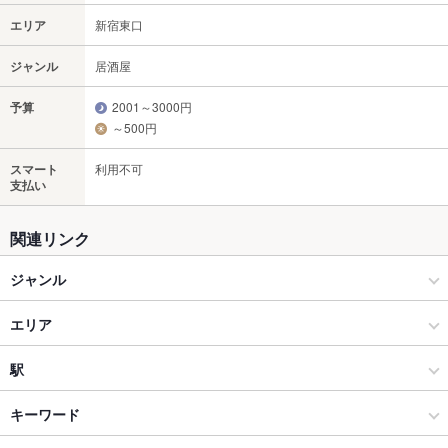
エリア
新宿東口
ジャンル
居酒屋
予算
2001～3000円
～500円
スマート
利用不可
支払い
関連リンク
ジャンル
居酒屋
エリア
和風
新宿東口
駅
新宿 × 居酒屋
新宿東口 × 居酒屋
新宿駅
キーワード