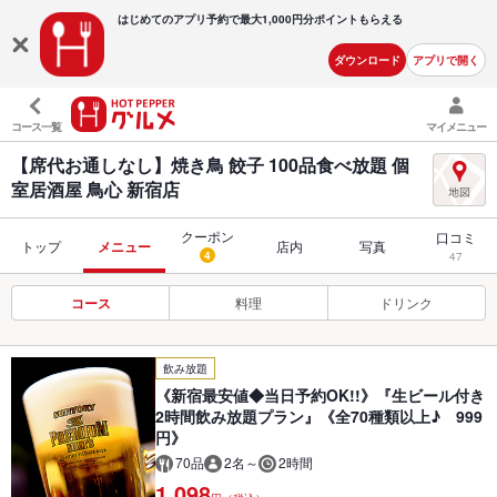
はじめてのアプリ予約で最大
1,000円分ポイントもらえる
ダウンロード
アプリで開く
コース一覧
マイメニュー
【席代お通しなし】焼き鳥 餃子 100品食べ放題 個
室居酒屋 鳥心 新宿店
クーポン
口コミ
トップ
メニュー
店内
写真
4
47
コース
料理
ドリンク
飲み放題
《新宿最安値◆当日予約OK!!》『生ビール付き
2時間飲み放題プラン』《全70種類以上♪ 999
円》
70品
2名～
2時間
1,098