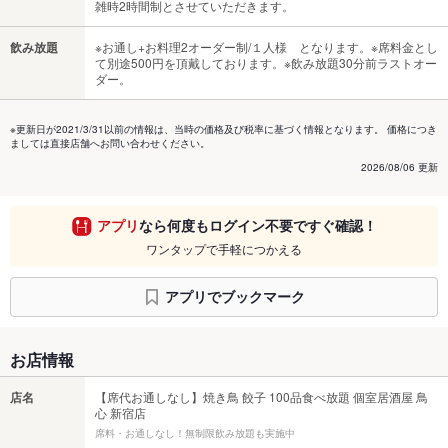
雑時2時間制とさせていただきます。
飲み放題
※お通し+お料理2オーダー制/１人様 となります。※席料金とし
て別途500円を頂戴しております。※飲み放題30分前ラストオー
ダー。
※更新日が2021/3/31以前の情報は、当時の価格及び税率に基づく情報となります。 価格につき
ましては直接店舗へお問い合わせください。
2026/08/06 更新
アプリ
なら何度もログイン不要ですぐ確認！
ワンタップで手軽につかえる
アプリでブックマーク
お店情報
店名
【席代お通しなし】焼き鳥 餃子 100品食べ放題 個室居酒屋 鳥
心 新宿店
席料・お通しなし！無制限飲み放題も実施中