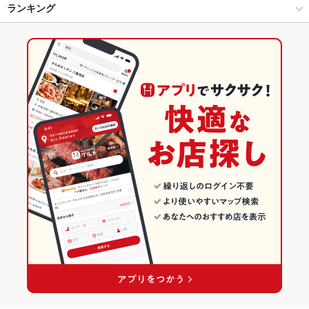
新宿 × 和風
新宿東口 × 和風
新宿三丁目駅
ランキング
手羽先
からあげ
炉ばた焼き・炙り焼き
ローストビーフ
フライドポテト
ソーセージ
しゃぶしゃぶ
うどん
焼きそば
つくね
鶏皮
もつ鍋
新宿駅 × 居酒屋
新宿東口 × 和食
西武新宿駅
東京のグルメランキング
水炊き
ちゃんこ鍋
ステーキ
パスタ
ピザ
マルゲリータ
餃子
新宿駅 × 和風
新宿東口 × 焼き鳥・鶏料理
東京の居酒屋ランキング
バーベキュー
焼きうどん
和食
東京
新宿のグルメランキング
焼き鳥・鶏料理
東京 × 居酒屋
新宿の居酒屋ランキング
新宿 × 和食
東京 × 和風
新宿東口のグルメランキング
新宿 × 焼き鳥・鶏料理
東京 × 和食
新宿東口の居酒屋ランキング
新宿駅 × 和食
東京 × 焼き鳥・鶏料理
新宿駅 × 焼き鳥・鶏料理