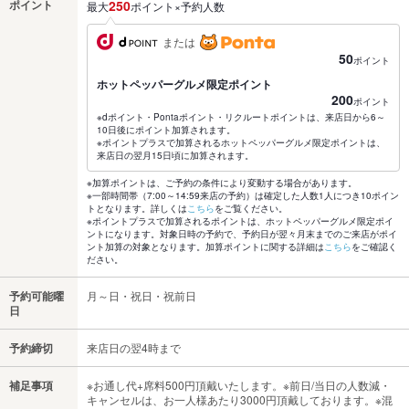
ポイント
250
最大
ポイント×予約人数
または
50
ポイント
ホットペッパーグルメ限定ポイント
200
ポイント
※dポイント・Pontaポイント・リクルートポイントは、来店日から6～
10日後にポイント加算されます。
※ポイントプラスで加算されるホットペッパーグルメ限定ポイントは、
来店日の翌月15日頃に加算されます。
※加算ポイントは、ご予約の条件により変動する場合があります。
※一部時間帯（7:00～14:59来店の予約）は確定した人数1人につき10ポイン
トとなります。詳しくは
こちら
をご覧ください。
※ポイントプラスで加算されるポイントは、ホットペッパーグルメ限定ポイ
ントになります。対象日時の予約で、予約日が翌々月末までのご来店がポイ
ント加算の対象となります。加算ポイントに関する詳細は
こちら
をご確認く
ださい。
予約可能曜
月～日・祝日・祝前日
日
予約締切
来店日の翌4時まで
補足事項
※お通し代+席料500円頂戴いたします。※前日/当日の人数減・
キャンセルは、お一人様あたり3000円頂戴しております。※混