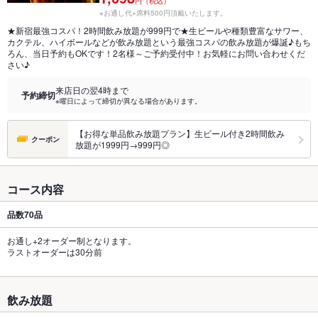
円（税込）
※お通し代+席料500円頂戴いたします。
★新宿最強コスパ！2時間飲み放題が999円で★生ビールや種類豊富なサワー、
カクテル、ハイボールなどが飲み放題という最強コスパの飲み放題が爆誕♪もち
ろん、当日予約もOKです！2名様～ご予約受付中！お気軽にお問い合わせくだ
さい♪
来店日の翌4時まで
予約締切
※曜日によって締切が異なる場合があります。
【お得な単品飲み放題プラン】生ビール付き2時間飲み
クーポン
放題が1999円→999円◎
コース内容
品数
70品
お通し+2オーダー制となります。
ラストオーダーは30分前
飲み放題