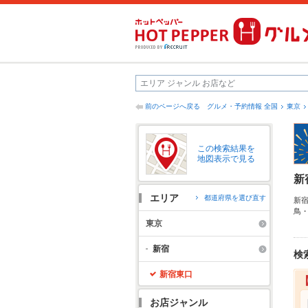
前のページへ戻る
グルメ・予約情報 全国
東京
この検索結果を
地図表示で見る
新
エリア
都道府県を選び直す
新
鳥
つ
東京
も
新宿
検
新宿東口
お店ジャンル