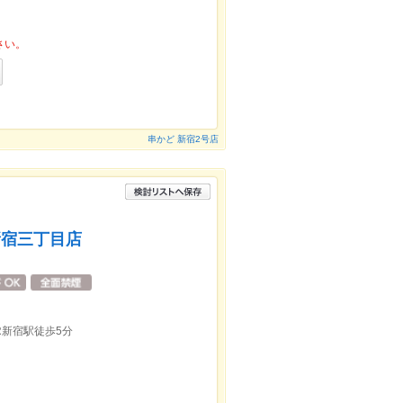
さい。
串かど 新宿2号店
新宿三丁目店
R新宿駅徒歩5分