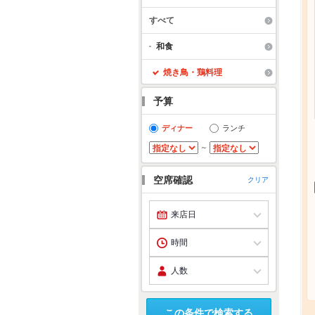
すべて
和食
焼き鳥・鶏料理
予算
ディナー
ランチ
～
空席確認
クリア
この条件で検索する