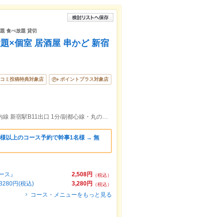
放題 食べ放題 貸切
×個室 居酒屋 串かど 新宿
コミ投稿特典対象店
ポイントプラス対象店
ＪＲ新宿駅東口 3分/西武新宿駅 1分/丸ノ内線 新宿駅B11出口 1分/副都心線・丸の内線新宿三丁目駅 B9出口 3分
様以上のコース予約で幹事1名様 → 無
ース』
2,508円
（税込）
80円(税込)
3,280円
（税込）
コース・メニューをもっと見る