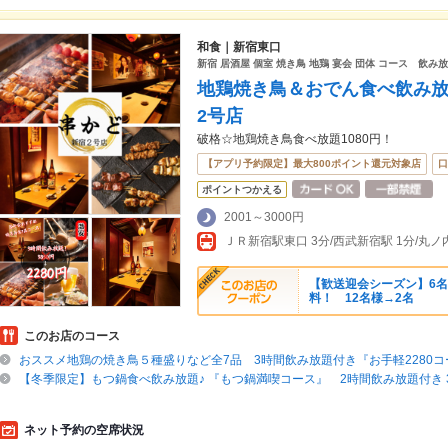
和食｜新宿東口
新宿 居酒屋 個室 焼き鳥 地鶏 宴会 団体 コース 飲み
地鶏焼き鳥＆おでん食べ飲み放題
2号店
破格☆地鶏焼き鳥食べ放題1080円！
【アプリ予約限定】最大800ポイント還元対象店
口
ポイントつかえる
2001～3000円
【歓送迎会シーズン】6名
料！ 12名様→2名
このお店のコース
おススメ地鶏の焼き鳥５種盛りなど全7品 3時間飲み放題付き『お手軽2280コ
【冬季限定】もつ鍋食べ飲み放題♪ 『もつ鍋満喫コース』 2時間飲み放題付き 32
ネット予約の空席状況