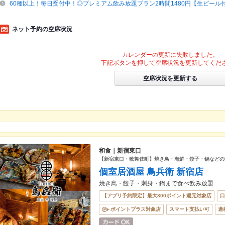
60種以上！毎日受付中！◎プレミアム飲み放題プラン2時間1480円【生ビール
ネット予約の空席状況
カレンダーの更新に失敗しました。
下記ボタンを押して空席状況を更新してくだ
空席状況を更新する
和食｜新宿東口
【新宿東口・歌舞伎町】焼き鳥・海鮮・餃子・鍋などの
個室居酒屋 鳥兵衛 新宿店
焼き鳥・餃子・刺身・鍋まで食べ飲み放題
【アプリ予約限定】最大800ポイント還元対象店
口
ポイントプラス対象店
スマート支払い可
適