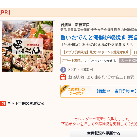
【PR】
居酒屋｜新宿東口
新宿/居酒屋/完全個室/接待/女子会/誕生日/飲み放題/鮮魚
旨いおでんと海鮮炉端焼き 完全
【完全個室】30種の焼き鳥&野菜豚巻きの店
【アプリ予約限定】最大800ポイント還元対象店
口
スマート支払い可
ポイントつかえる
3001～4000円
【個室OK！当日予約OK】
ネット予約の空席状況
カレンダーの更新に失敗しました。
下記ボタンを押して空席状況を更新してくだ
空席状況を更新する