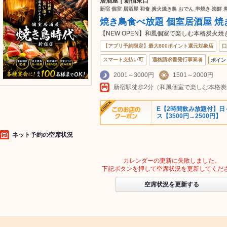
居酒屋｜新宿東口
新宿 個室 居酒屋 和食 炭火焼き鳥 おでん 串焼き 海鮮 
焼き鳥食べ放題 個室居酒屋 焼
【NEW OPEN】和風個室で楽しむ本格炭火焼
【アプリ予約限定】最大800ポイント還元対象店
口
スマート支払い可
適格請求書発行事業者
ポイン
2001～3000円
1501～2000円
新宿駅徒歩2分（和風個室で楽しむ本格炭
E【2時間飲み放題付】
ス【3500円→2500円】
ネット予約の空席状況
カレンダーの更新に失敗しました。
下記ボタンを押して空席状況を更新してくだ
空席状況を更新する