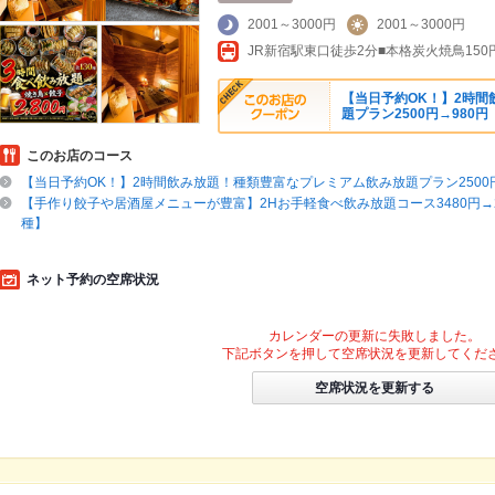
2001～3000円
2001～3000円
JR新宿駅東口徒歩2分■本格炭火焼鳥15
【当日予約OK！】2時
題プラン2500円→980円
このお店のコース
【当日予約OK！】2時間飲み放題！種類豊富なプレミアム飲み放題プラン2500円
【手作り餃子や居酒屋メニューが豊富】2Hお手軽食べ飲み放題コース3480円→24
種】
ネット予約の空席状況
カレンダーの更新に失敗しました。
下記ボタンを押して空席状況を更新してくだ
空席状況を更新する