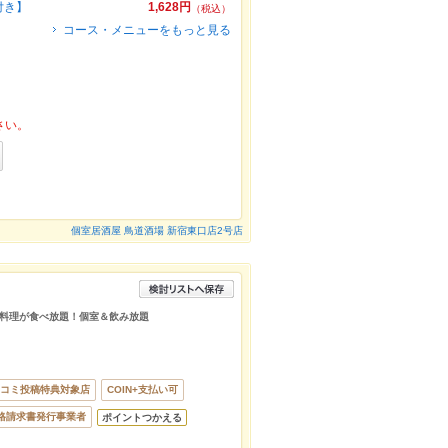
付き】
1,628円
（税込）
コース・メニューをもっと見る
さい。
個室居酒屋 鳥道酒場 新宿東口店2号店
料理が食べ放題！個室＆飲み放題
コミ投稿特典対象店
COIN+支払い可
格請求書発行事業者
ポイントつかえる