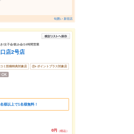
旬囲い 新宿店
き/女子会/飲み会/24時間営業
口店2号店
コミ投稿特典対象店
ポイントプラス対象店
名様以上で1名様無料！
0円
（税込）