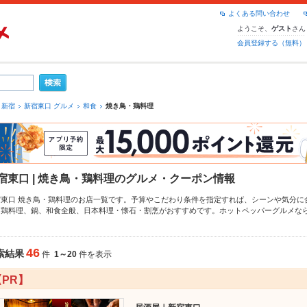
よくある問い合わせ
ようこそ、
さん
ゲスト
会員登録する（無料）
新宿
新宿東口 グルメ
和食
焼き鳥・鶏料理
宿東口 | 焼き鳥・鶏料理のグルメ・クーポン情報
宿東口 焼き鳥・鶏料理のお店一覧です。予算やこだわり条件を指定すれば、シーンや気分に
・鶏料理、
鍋
、
和食全般
、
日本料理・懐石・割烹
がおすすめです。ホットペッパーグルメな
くね
、
レバー
、
鶏皮
や季節のおすすめ料理など、お店の最新情報をご紹介しているので安心！
拡大中です。友達どうしの飲み会にも、会社の宴会にも、デートやパーティーにもお得に便
46
索結果
件
1～20
件を表示
【PR】