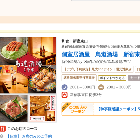
和食｜新宿東口
新宿/完全個室/貸切/宴会/半個室/もつ鍋/飲み放題/もつ焼
個室居酒屋 鳥道酒場 新宿東
新宿/焼鳥/もつ鍋/個室/宴会/飲み放題/モツ
【アプリ予約限定】最大800ポイント還元対象店
口
適格請求書発行事業者
ポイントつかえる
2001～3000円
2001～3000円
新宿駅東口徒歩3分
【幹事様感謝クーポン】5
このお店のコース
【個室】 お席のみのご予約