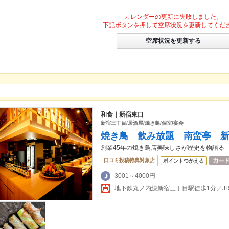
カレンダーの更新に失敗しました。
下記ボタンを押して空席状況を更新してくだ
空席状況を更新する
和食｜新宿東口
新宿三丁目/居酒屋/焼き鳥/個室/宴会
焼き鳥 飲み放題 南蛮亭 
創業45年の焼き鳥店美味しさが歴史を物語る
口コミ投稿特典対象店
ポイントつかえる
3001～4000円
地下鉄丸ノ内線新宿三丁目駅徒歩1分／J