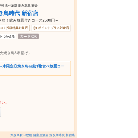
寿司 食べ放題 飲み放題 宴会
き鳥時代 新宿店
き鳥！飲み放題付きコース2500円～
コミ投稿特典対象店
ポイントプラス対象店
トつかえる
火焼き鳥&串揚げ）
日～木限定◎焼き鳥&揚げ物食べ放題コー
さい。
焼き鳥食べ放題 個室居酒屋 焼き鳥時代 新宿店