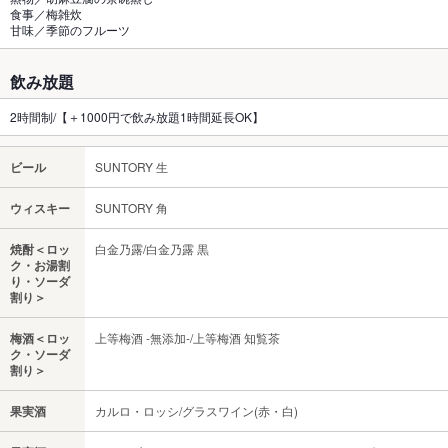
食事／梅雑炊
甘味／季節のフルーツ
飲み放題
2時間制/【＋1000円で飲み放題1時間延長OK】
ビール
SUNTORY 生
ウィスキー
SUNTORY 角
焼酎＜ロッ
白金乃露/白金乃露 黒
ク・お湯割
り・ソーダ
割り＞
梅酒＜ロッ
上等梅酒 -無添加-/上等梅酒 知覧茶
ク・ソーダ
割り＞
果実酒
カルロ・ロッシ/グラスワイン(赤・白)