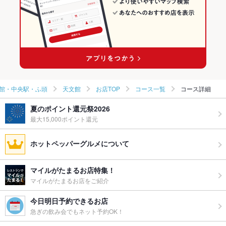
天文館通駅 × 和食
鹿児島 × 日本料理・懐石・割烹
天文館通駅 × 日本料理・懐石・割烹
館・中央駅・ふ頭
天文館
お店TOP
コース一覧
コース詳細
夏のポイント還元祭2026
最大15,000ポイント還元
ホットペッパーグルメについて
マイルがたまるお店特集！
マイルがたまるお店をご紹介
今日明日予約できるお店
急ぎの飲み会でもネット予約OK！