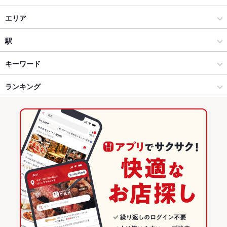
居酒屋
エリア
和風
天文館
駅
鹿児島市 天文館・中央駅・ふ頭 × 居酒屋
天文館 × 居酒屋
天文館通駅
キーワード
鹿児島市 天文館・中央駅・ふ頭 × 和風
天文館 × 和風
ランキング
からあげ
お茶漬け
炉ばた焼き・炙り焼き
フライドポテト
割烹
しゃぶしゃぶ
天ぷら
茶碗蒸し
地鶏
鶏皮
牛タン
デザート
天文館通駅 × 居酒屋
天文館 × 和食
鹿児島のグルメランキング
天文館通駅 × 和風
天文館 × 日本料理・懐石・割烹
鹿児島の居酒屋ランキング
和食
鹿児島
鹿児島市 天文館・中央駅・ふ頭のグルメランキング
日本料理・懐石・割烹
鹿児島 × 居酒屋
鹿児島市 天文館・中央駅・ふ頭の居酒屋ランキング
鹿児島市 天文館・中央駅・ふ頭 × 和食
鹿児島 × 和風
天文館のグルメランキング
鹿児島市 天文館・中央駅・ふ頭 × 日本料理・懐石・割烹
鹿児島 × 和食
天文館の居酒屋ランキング