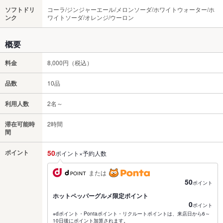
ソフトドリ
コーラ/ジンジャーエール/メロンソーダ/ホワイトウォーター/ホ
ンク
ワイトソーダ/オレンジ/ウーロン
概要
料金
8,000円（税込）
品数
10品
利用人数
2名～
滞在可能時
2時間
間
ポイント
50
ポイント×予約人数
または
50
ポイント
ホットペッパーグルメ限定ポイント
0
ポイント
※dポイント・Pontaポイント・リクルートポイントは、来店日から6～
10日後にポイント加算されます。