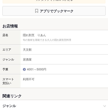
アプリでブックマーク
お店情報
店名
隠れ割烹 りあん
旬の食材を堪能できる大人の隠れ家割烹料理
エリア
天文館
ジャンル
居酒屋
予算
4001～5000円
スマート
利用不可
支払い
関連リンク
ジャンル