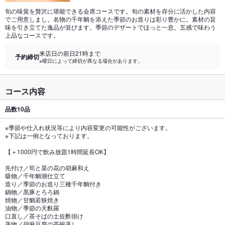
旬の味覚を贅沢に堪能できる会席コースです。旬の素材を存分に活かした内容
でご用意しまし。名物の千年鯛を添えた季節のお造りは彩り豊かに。素材の旨
味を引き立てた逸品が並びます。季節のデザートでほっと一息。五感で味わう
上品なコースです。
来店日の前日21時まで
予約締切
※曜日によって締切が異なる場合があります。
コース内容
品数
10品
※季節や仕入れ状況等により内容変更の可能性がございます。
※下記は一例となっております。
【＋1000円で飲み放題1時間延長OK】
先付け／筍と菜の花の胡麻和え
吸物／千年鯛潮仕立て
造り／季節のお造り三種千年鯛付き
鍋物／黒豚とろろ鍋
焼物／甘鯛若狭焼き
油物／季節の天麩羅
口直し／茶そばの土佐酢掛け
蒸物／胡麻豆腐の茶碗蒸し