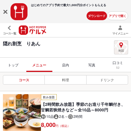
はじめてのアプリ予約で最大
1,000円分ポイントもらえる
ダウンロード
アプリで開く
コース一覧
マイメニュー
隠れ割烹 りあん
口コミ
トップ
メニュー
店内
写真
52
コース
料理
ドリンク
飲み放題
【2時間飲み放題】季節のお造り千年鯛付き、
甘鯛若狭焼きなど～全10品～8000円
10品
2名～
2時間
8,000
円（税込）