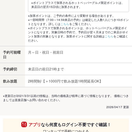
※ポイントプラスで加算されるホットペッパーグルメ限定ポイントは、
来店日の翌月15日頃に加算されます。
※加算ポイントは、ご予約の条件により変動する場合があります。
※一部時間帯（7:00～14:59来店の予約）は確定した人数1人につき10ポイン
トとなります。詳しくは
こちら
をご覧ください。
※ポイントプラスで加算されるポイントは、ホットペッパーグルメ限定ポイ
ントになります。対象日時の予約で、予約日が翌々月末までのご来店がポイ
ント加算の対象となります。加算ポイントに関する詳細は
こちら
をご確認く
ださい。
予約可能曜
月～日・祝日・祝前日
日
予約締切
来店日の前日21時まで
飲み放題
2時間制/【＋1000円で飲み放題1時間延長OK】
※更新日が2021/3/31以前の情報は、当時の価格及び税率に基づく情報となります。 価格につき
ましては直接店舗へお問い合わせください。
2026/04/17 更新
アプリ
なら何度もログイン不要ですぐ確認！
ワンタップで手軽につかえる