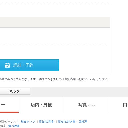
詳細・予約
格及び税率に基づく情報となります。価格につきましては直接店舗へお問い合わせください。
ュー
店内・外観
写真
口
(32)
連ジャンル】
和食トップ
｜
高知市/和食
｜
高知市/焼き鳥・鶏料理
特集】
食べ放題