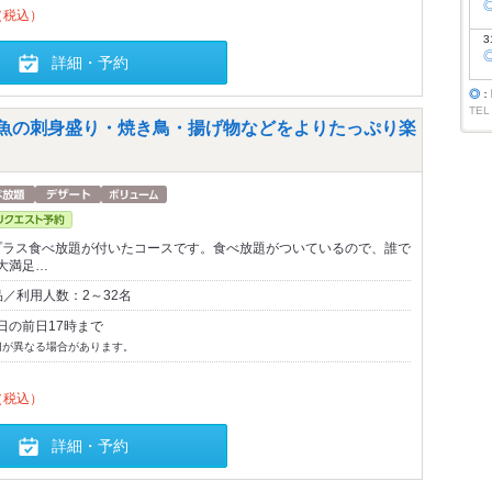
（税込）
3
詳細・予約
◎
：
TEL
鮮魚の刺身盛り・焼き鳥・揚げ物などをよりたっぷり楽
 プラス食べ放題が付いたコースです。食べ放題がついているので、誰で
大満足…
／利用人数：2～32名
日の前日17時まで
切が異なる場合があります。
（税込）
詳細・予約