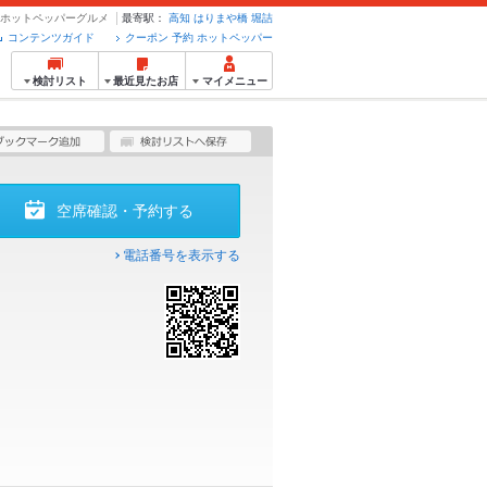
約のホットペッパーグルメ
最寄駅：
高知
はりまや橋
堀詰
コンテンツガイド
クーポン 予約 ホットペッパー
検討リスト
最近見たお店
マイメニュー
空席確認・予約する
電話番号を表示する