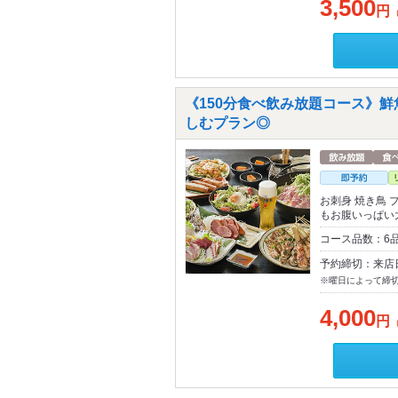
3,500
円
《150分食べ飲み放題コース》
しむプラン◎
お刺身 焼き鳥
もお腹いっぱい
コース品数：6品
予約締切：来店
※曜日によって締
4,000
円