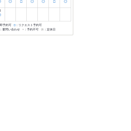
◎
◎
□
◎
◎
□
◎
1
◎
即予約可
□
：リクエスト予約可
：要問い合わせ
×
：予約不可
休
：定休日