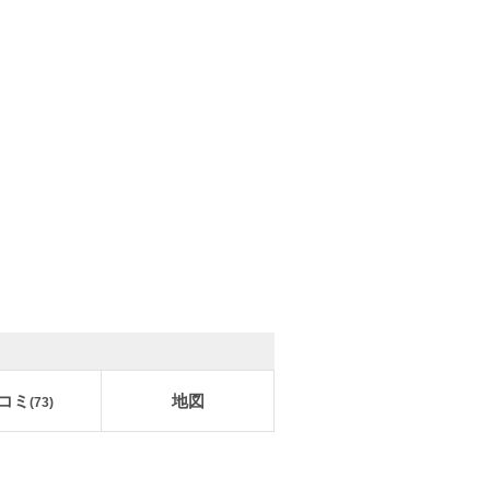
コミ
地図
(
73
)