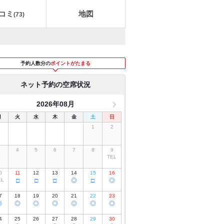
コミ
地図
(
73
)
予約人数分の
ポイントがたまる
ネット予約の空席状況
2026年08月
月
火
水
木
金
土
日
1
2
3
4
5
6
7
8
9
TEL
0
11
12
13
14
15
16
EL
□
□
□
◎
□
◎
7
18
19
20
21
22
23
◎
◎
◎
◎
◎
◎
◎
4
25
26
27
28
29
30