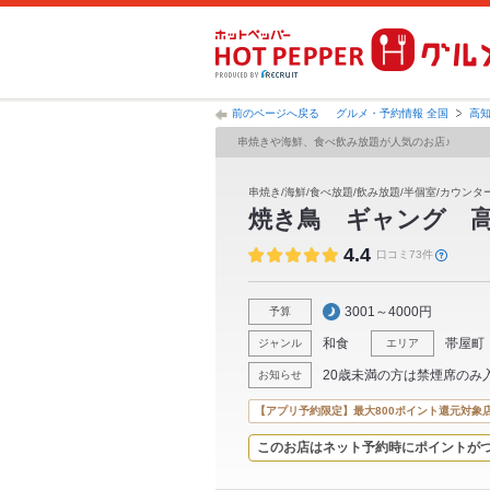
前のページへ戻る
グルメ・予約情報 全国
高
串焼きや海鮮、食べ飲み放題が人気のお店♪
串焼き/海鮮/食べ放題/飲み放題/半個室/カウンタ
焼き鳥 ギャング 
4.4
口コミ73件
3001～4000円
予算
和食
帯屋町
ジャンル
エリア
20歳未満の方は禁煙席のみ
お知らせ
【アプリ予約限定】最大800ポイント還元対象
このお店はネット予約時にポイントが