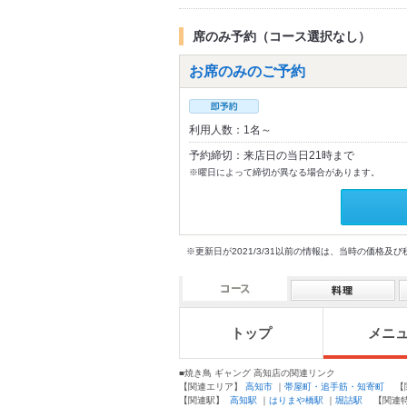
席のみ予約（コース選択なし）
お席のみのご予約
利用人数：1名～
予約締切：来店日の当日21時まで
※曜日によって締切が異なる場合があります。
※更新日が2021/3/31以前の情報は、当時の価
トップ
メニ
■焼き鳥 ギャング 高知店の関連リンク
【関連エリア】
高知市
｜
帯屋町・追手筋・知寄町
【関
【関連駅】
高知駅
｜
はりまや橋駅
｜
堀詰駅
【関連