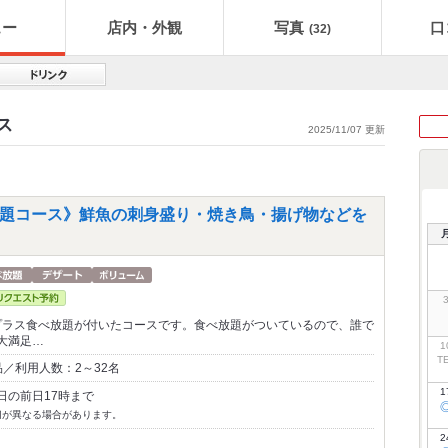
ュー
店内・外観
写真
口
(32)
ス
2025/11/07 更新
み放題コース》鮮魚の刺身盛り・焼き鳥・揚げ物などを
 プラス食べ放題が付いたコースです。食べ放題がついているので、誰で
大満足…
1
T
／利用人数：2～32名
1
日の前日17時まで
切が異なる場合があります。
2