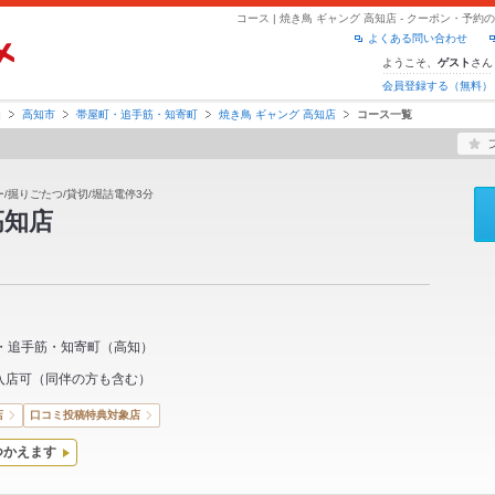
コース | 焼き鳥 ギャング 高知店 - クーポン・予
よくある問い合わせ
ようこそ、
さん
ゲスト
会員登録する（無料）
知
高知市
帯屋町・追手筋・知寄町
焼き鳥 ギャング 高知店
コース一覧
ー/掘りごたつ/貸切/堀詰電停3分
高知店
・追手筋・知寄町
（
高知
）
入店可（同伴の方も含む）
店
口コミ投稿特典対象店
つかえます