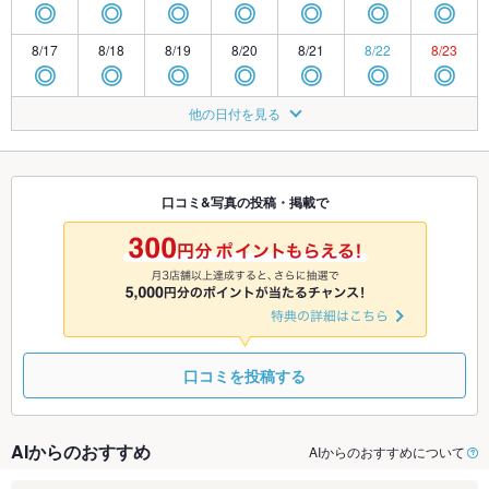
◎
◎
◎
◎
◎
◎
◎
8/17
8/18
8/19
8/20
8/21
8/22
8/23
◎
◎
◎
◎
◎
◎
◎
8/24
8/25
8/26
8/27
8/28
8/29
8/30
他の日付を見る
◎
◎
◎
◎
◎
◎
◎
8/31
9/1
9/2
9/3
9/4
9/5
9/6
◎
◎
◎
◎
◎
◎
◎
口コミ&写真の投稿・掲載で
9/7
9/8
9/9
9/10
9/11
9/12
9/13
◎
◎
◎
◎
◎
◎
◎
口コミを投稿する
AIからのおすすめ
AIからのおすすめについて