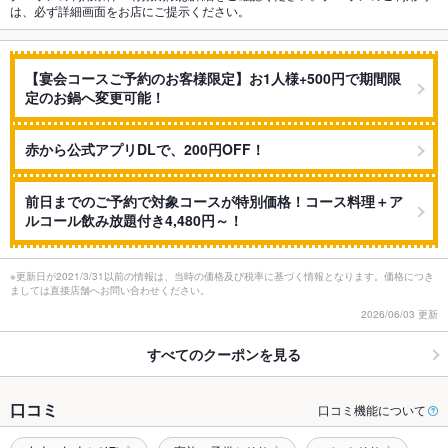
は、必ず詳細画面をお店にご提示ください。
【宴会コースご予約のお客様限定】お1人様+500円で期間限
定のお鍋へ変更可能！
赤から公式アプリDLで、200円OFF！
前日までのご予約で対象コースが特別価格！コース料理＋ア
ルコール飲み放題付き4,480円～！
※更新日が2021/3/31以前の情報は、当時の価格及び税率に基づく情報となります。価格につき
ましては直接店舗へお問い合わせください。
2026/06/03 更新
すべてのクーポンを見る
口コミ
口コミ機能について