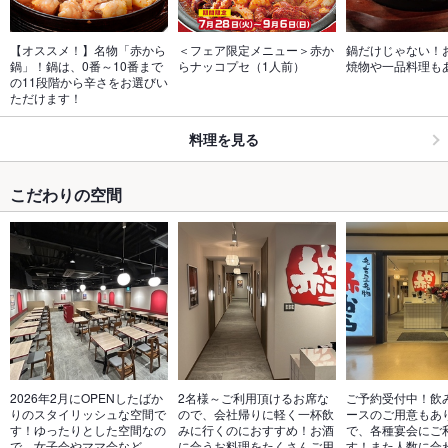
【オススメ！】名物「赤から
＜フェア限定メニュー＞赤か
鍋だけじゃない！
鍋」！鍋は、0番～10番まで
らナッコプセ（1人前）
焼物や一品料理も
の11段階から辛さをお選びい
ただけます！
料理を見る
こだわりの空間
2026年2月にOPENしたばか
2名様～ご利用頂けるお席な
ご予約受付中！飲
りのスタイリッシュな空間で
ので、会社帰りに軽く一杯飲
ースのご用意もあ
す！ゆったりとした空間なの
みに行くのにおすすめ！お酒
で、各種宴会にご
で、女子会やママ会など、
に合うお料理をたくさんご用
す！また人数に合