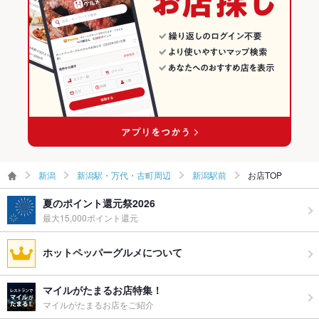
TV・プロジ
あり
ェクタ
新潟駅 × 和食
新潟 × 鍋
その他設備
－
新潟駅 × 鍋
その他
飲み放題
あり ：飲み放題付コースございます！単品飲み放題もご用意し
ております！
食べ放題
なし ：食べ放題はございませんが、飲み放題付コース、お料理
のみのコースございます！
新潟
新潟駅・万代・古町周辺
新潟駅前
お店TOP
お酒
カクテル充実
夏のポイント還元祭2026
お子様連れ
お子様連れOK
最大15,000ポイント還元
ウェディン
－
グパーティ
ホットペッパーグルメについて
ー二次会
お祝い・サ
可
マイルがたまるお店特集！
プライズ対
マイルがたまるお店をご紹介
応