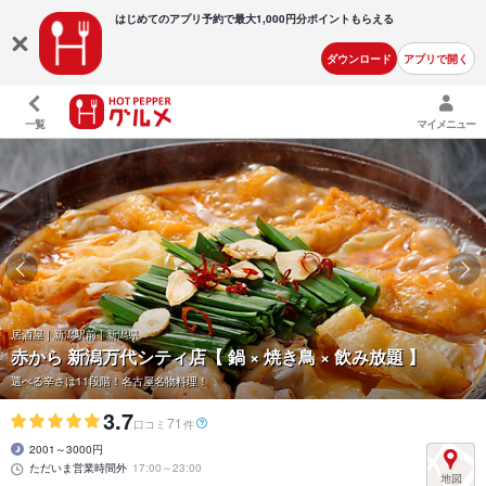
はじめてのアプリ予約で最大
1,000円分ポイントもらえる
ダウンロード
アプリで開く
一覧
マイメニュー
居酒屋 | 新潟駅前 | 新潟県
赤から 新潟万代シティ店【 鍋 × 焼き鳥 × 飲み放題 】
選べる辛さは11段階！名古屋名物料理！
3.7
71
口コミ
件
2001～3000円
ただいま営業時間外
17:00～23:00