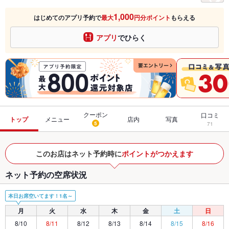
1,000
はじめてのアプリ予約で
最大
円分ポイント
もらえる
アプリ
でひらく
クーポン
口コミ
トップ
メニュー
店内
写真
5
71
このお店はネット予約時に
ポイントがつかえます
ネット予約の空席状況
本日お席空いてます！1名～
月
火
水
木
金
土
日
8/10
8/11
8/12
8/13
8/14
8/15
8/16