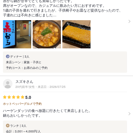
赤から鍋が甘辛でとても美味しかったです。
席がオープンなので、カジュアルに飲みたい方におすすめです。
1歳の子供を連れて行きましたが、子供椅子やお皿など提供なかったので、
子連れには不向きに感じました…
ディナー | 3人
来店シーン：家族・子供と
予約コース：お席のみのご予約
スズキさん
20代前半/女性・来店日：2026/07/25
5.0
ホットペッパーグルメで予約
ハーゲンダッツの食べ放題に行きたくて来店しました。
鍋もおいしかったです。
ランチ | 3人
会計：3,001～4,000円/人