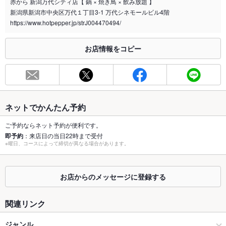
赤から 新潟万代シティ店【 鍋 × 焼き鳥 × 飲み放題 】
ご安心してご利用頂けます！
新潟県新潟市中央区万代１丁目3-1 万代シネモールビル4階
喫煙専用室
https://www.hotpepper.jp/strJ004470494/
あり
※2020年4月1日～受動喫煙対策に関する法律が施行されています。正しい情報はお店へお問い
お店情報をコピー
合わせください。
お席
総席数
86席
最大宴会収
30人(30名様以上の人数は要相談！歓送迎会など各種宴会の予
ネットでかんたん予約
容人数
約承り中！)
ご予約ならネット予約が便利です。
個室
なし ：個室のご用意ございます！人気のお席になりますので、
即予約
：来店日の当日22時まで受付
ご希望の際はご予約がおすすめです！
※曜日、コースによって締切が異なる場合があります。
座敷
なし ：お座敷席のご用意はございませんが、お席の希望等、お
気軽にご相談下さい！
お店からのメッセージに登録する
掘りごたつ
なし ：掘りごたつ席のご用意はございませんが、お席の希望
等、お気軽にご相談下さい！
関連リンク
カウンター
なし ：カウンター席のご用意はございませんが、お席の希望
ジャンル