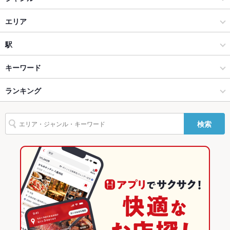
等、お気軽にご相談下さい！
居酒屋
エリア
ソファー
なし ：ソファー席のご用意ございます！人気のお席になります
ので、ご希望の際はご予約がおすすめです！
和風
新潟駅前
駅
テラス席
なし ：テラスのご用意はございませんが、お席の希望等、お気
軽にご相談下さい！
新潟駅・万代・古町周辺 × 居酒屋
新潟駅前 × 居酒屋
新潟駅
キーワード
貸切
貸切不可 ：50名様以上から貸切可能！ご希望の際は、お気軽に
要ご相談下さい！
新潟駅・万代・古町周辺 × 和風
新潟駅前 × 和風
ランキング
卵焼き
手羽先
からあげ
串かつ
フライドポテト
リゾット
設備
カルボナーラ
ケーキ
デザート
チーズケーキ
新潟駅 × 居酒屋
新潟駅前 × 和食
新潟のグルメランキング
検索
Wi-Fi
あり
新潟駅 × 和風
新潟駅前 × 鍋
新潟の居酒屋ランキング
バリアフリ
なし ：お手伝いが必要な方はスタッフまでお申し付け下さい！
ー
和食
新潟
新潟駅・万代・古町周辺のグルメランキング
駐車場
あり ：提携駐車場あり(ラブラ2駐車場/万代シティ第一駐車場/
鍋
新潟 × 居酒屋
新潟駅・万代・古町周辺の居酒屋ランキング
万代シティ第二駐車場)
新潟駅・万代・古町周辺 × 和食
新潟 × 和風
新潟駅前のグルメランキング
カラオケ設
あり
備
新潟駅・万代・古町周辺 × 鍋
新潟 × 和食
新潟駅前の居酒屋ランキング