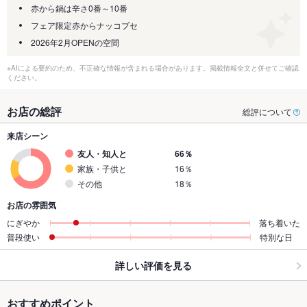
赤から鍋は辛さ0番～10番
フェア限定赤からナッコプセ
2026年2月OPENの空間
※AIによる要約のため、不正確な情報が含まれる場合があります。掲載情報全文と併せてご確認
ください。
お店の総評
総評について
来店シーン
友人・知人と
66％
家族・子供と
16％
その他
18％
お店の雰囲気
にぎやか
落ち着いた
普段使い
特別な日
詳しい評価を見る
おすすめポイント