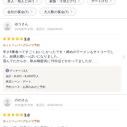
友人・知人と(47)
家族・子供と(11)
デート(11)
会社の宴会(1)
大人数の宴会(1)
ゆうさん
20代前半/女性・来店日：2026/08/05
3.0
ホットペッパーグルメで予約
辛さ5番食べてすごくおいしかったです！締めのラーメンもサイコーでし
た。結構お腹いっぱいになりました。
混んでたからか、飲み物提供に15分ほどかかってましたが、、
ディナー | 2人
会計：8,001～9,000円/人
来店シーン：デート
予約コース：お席のみのご予約
ののさん
30代後半/女性・来店日：2026/08/02
3.0
ホットペッパーグルメで予約