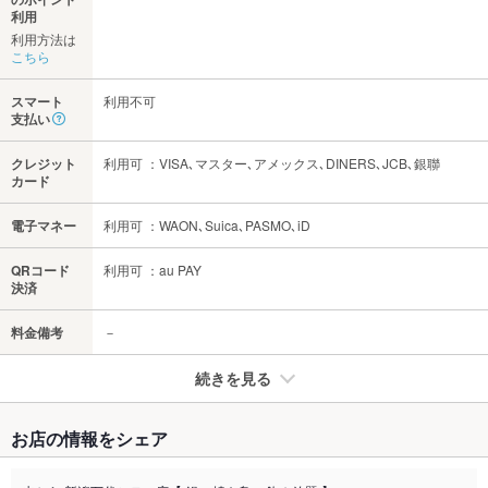
利用
利用方法は
こちら
スマート
利用不可
支払い
クレジット
利用可 ：VISA､マスター､アメックス､DINERS､JCB､銀聯
カード
電子マネー
利用可 ：WAON､Suica､PASMO､iD
QRコード
利用可 ：au PAY
決済
料金備考
－
続きを見る
たばこ
お店の情報をシェア
禁煙・喫煙
全席禁煙
全面禁煙ですが、喫煙所を設けておりますので、喫煙者の方も