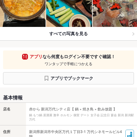
すべての写真を見る
アプリ
なら何度もログイン不要ですぐ確認！
ワンタップで手軽につかえる
アプリでブックマーク
基本情報
店名
赤から 新潟万代シティ店【 鍋 × 焼き鳥 × 飲み放題 】
鍋 もつ鍋 居酒屋 激辛 ホルモン 個室 デート 女子会 記念日 宴会 新潟 新潟駅
万代
住所
新潟県新潟市中央区万代１丁目3-1 万代シネモールビル4
階