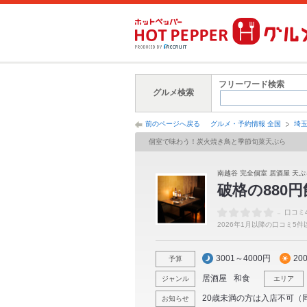
フリーワード検索
グルメ検索
前のページへ戻る
グルメ・予約情報 全国
埼
個室で味わう！炭火焼き鳥と季節旬菜天ぷら
南越谷 完全個室 居酒屋 天ぷ
破格の880
-
口コミ
2026年1月以降の口コミ5
3001～4000円
20
予算
居酒屋
和食
ジャンル
エリア
20歳未満の方は入店不可（
お知らせ