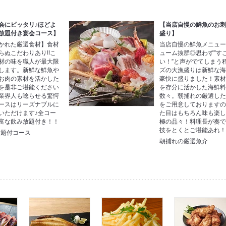
会にピッタリ♪ほどよ
【当店自慢の鮮魚のお
放題付き宴会コース】
盛り】
かれた厳選食材】食材
当店自慢の鮮魚メニュ
らぬこだわりあり!!こ
ューム抜群◎思わず”す
材の味を職人が最大限
い！”と声がでてしまう
します。新鮮な鮮魚や
ズの大漁盛りは新鮮な
お肉の素材を活かした
豪快に盛りました！素
を是非ご堪能ください
を存分に活かした海鮮
業界人も唸らせる驚愕
数々。朝捕れの厳選し
ースはリーズナブルに
をご用意しております
いただけます♪全コー
た目はもちろん味も楽
富な飲み放題付き！！
極の品々！料理長が奏
技をとくとご堪能あれ
放題付コース
朝捕れの厳選魚介