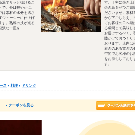
高温でサッと揚げるこ
す。丁寧に焼き上
とで、外は軽やかに、
焼き鳥をぜひご賞
中は素材の水分を逃さ
ださいませ。素材
ずジューシーに仕上げ
から下ごしらえ、
ます。熟練の技が光る
てお客様の口へ運
贅沢な一皿を
る瞬間まで美味し
お届けするべく、
隙かけておつくり
おります。店内は
着きのある寛ぎの
空間でお客様のお
をお待ちしており
す。
ース
料理
ドリンク
クーポンを見る
る