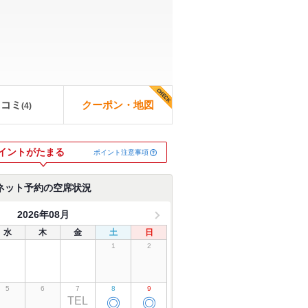
口コミ
クーポン・地図
(
4
)
イントがたまる
ポイント注意事項
ネット予約の空席状況
2026年08月
水
木
金
土
日
1
2
5
6
7
8
9
TEL
◎
◎