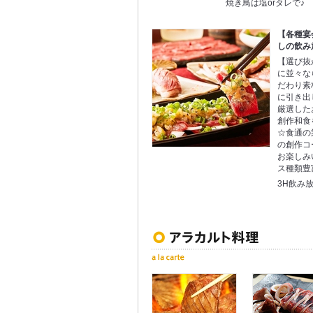
焼き鳥は塩orタレで♪
【各種宴
しの飲み
【選び抜
に並々な
だわり素
に引き出
厳選した
創作和食
☆食通の
の創作コ
お楽しみ
ス種類豊
3H飲み