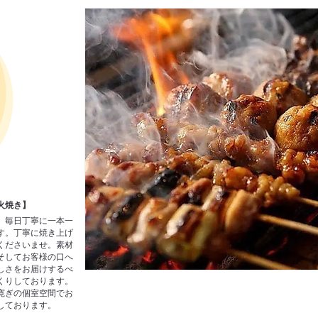
火焼き】
、毎日丁寧に一本一
す。丁寧に焼き上げ
くださいませ。素材
そしてお客様の口へ
しさをお届けするべ
くりしております。
寛ぎの個室空間でお
しております。