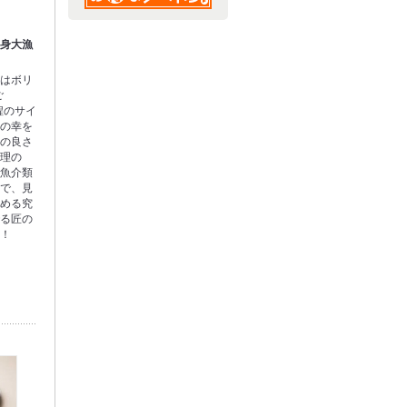
刺身大漁
ーはボリ
ご
程のサイ
海の幸を
材の良さ
料理の
た魚介類
ので、見
しめる究
でる匠の
！！