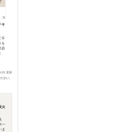
チキ
て不
りを
産若
ま
6/26 更新
ください。
炭火
鳥
本一
いま