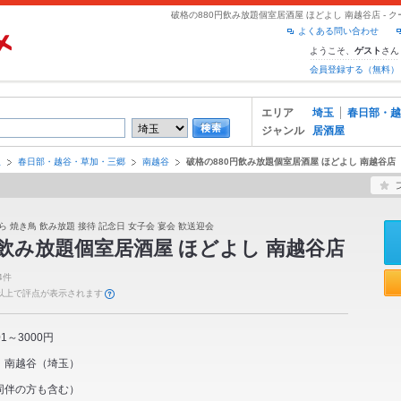
破格の880円飲み放題個室居酒屋 ほどよし 南越谷店 -
よくある問い合わせ
ようこそ、
さん
ゲスト
会員登録する（無料）
エリア
埼玉
春日部・越
ジャンル
居酒屋
玉
春日部・越谷・草加・三郷
南越谷
破格の880円飲み放題個室居酒屋 ほどよし 南越谷店
ら 焼き鳥 飲み放題 接待 記念日 女子会 宴会 歓送迎会
円飲み放題個室居酒屋 ほどよし 南越谷店
4件
件以上で評点が表示されます
01～3000円
南越谷
（
埼玉
）
同伴の方も含む）