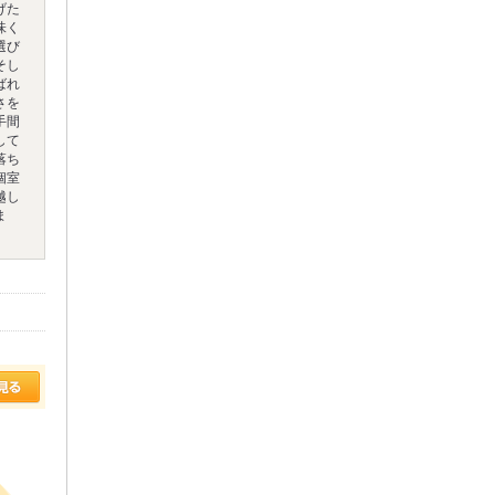
げた
味く
選び
そし
ばれ
さを
手間
して
落ち
個室
越し
ま