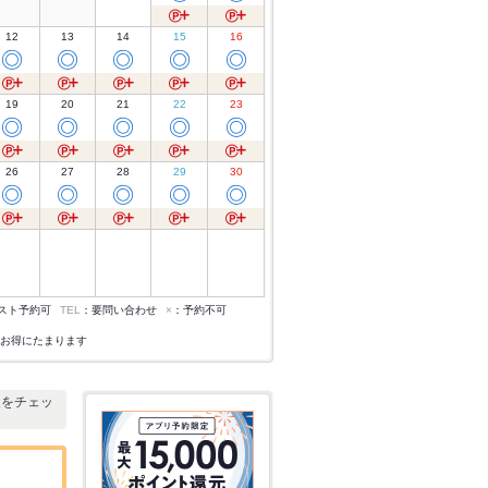
12
13
14
15
16
◎
◎
◎
◎
◎
19
20
21
22
23
◎
◎
◎
◎
◎
26
27
28
29
30
◎
◎
◎
◎
◎
スト予約可
TEL
：要問い合わせ
×
：予約不可
お得にたまります
報をチェッ