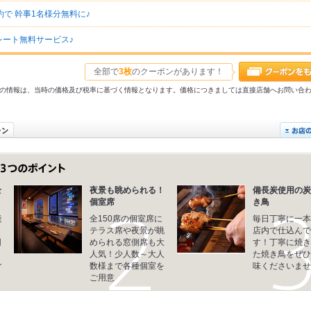
で 幹事1名様分無料に♪
ート無料サービス♪
全部で
3枚
のクーポンがあります！
31以前の情報は、当時の価格及び税率に基づく情報となります。価格につきましては直接店舗へお問い合
全
夜景も眺められる！
備長炭使用の炭
個室席
き鳥
能
全150席の個室席に
毎日丁寧に一本
。
テラス席や夜景が眺
店内で仕込んで
同
められる窓側席も大
す！丁寧に焼き
、
人気！少人数～大人
た焼き鳥をぜひ
ご
数様まで各種個室を
味くださいませ
ご用意