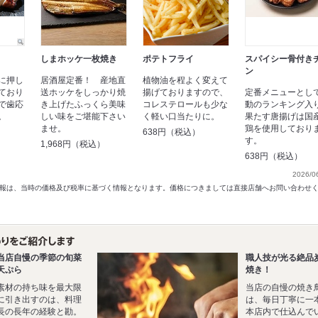
しまホッケ一枚焼き
ポテトフライ
スパイシー骨付き
ン
に押し
居酒屋定番！ 産地直
植物油を程よく変えて
ており
送ホッケをしっかり焼
揚げておりますので、
定番メニューとし
で歯応
き上げたふっくら美味
コレステロールも少な
動のランキング入
。
しい味をご堪能下さい
く軽い口当たりに。
果たす唐揚げは国
ませ。
鶏を使用しており
638円（税込）
す。
1,968円（税込）
638円（税込）
2026/0
以前の情報は、当時の価格及び税率に基づく情報となります。価格につきましては直接店舗へお問い合わせ
当店自慢の季節の旬菜
職人技が光る絶品
天ぷら
焼き！
素材の持ち味を最大限
当店の自慢の焼き
に引き出すのは、料理
は、毎日丁寧に一
長の長年の経験と勘。
本店内で仕込んで