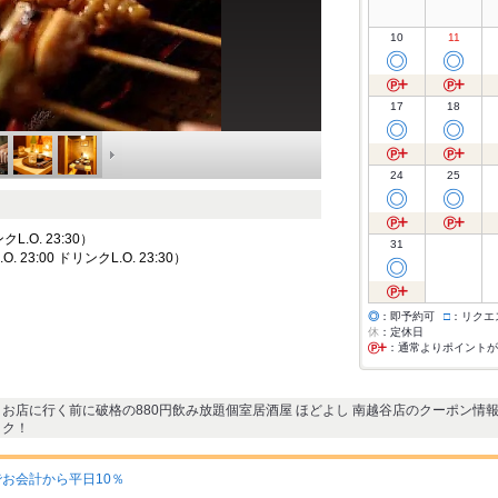
10
11
◎
◎
17
18
◎
◎
24
25
◎
◎
クL.O. 23:30）
31
 23:00 ドリンクL.O. 23:30）
◎
◎
：即予約可
□
：リクエ
休
：定休日
：通常よりポイントが
お店に行く前に破格の880円飲み放題個室居酒屋 ほどよし 南越谷店のクーポン情
ク！
お会計から平日10％