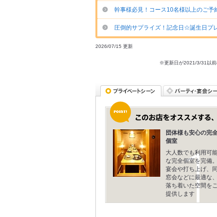
幹事様必見！コース10名様以上のご予約
圧倒的サプライズ！記念日☆誕生日プレ
2026/07/15 更新
※更新日が2021/3/
団体様も安心の完
個室
大人数でも利用可
な完全個室を完備
宴会や打ち上げ、
窓会などに最適な
落ち着いた空間を
提供します