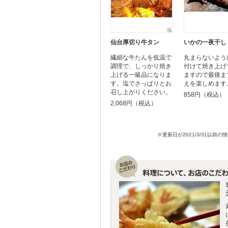
仙台厚切り牛タン
いかの一夜干し
繊細な牛たんを低温で
丸まらないよう
調理で、しっかり焼き
付けて焼き上げ
上げる一級品になりま
ますので最後ま
す。塩でさっぱりとお
えを楽しめます
召し上がりください。
858円（税込）
2,068円（税込）
※更新日が2021/3/31