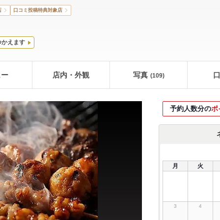
店
口コミ投稿特典対象店
つかえます
ュー
店内・外観
写真
(109)
予約人数分の
ポ
月
火
3
4