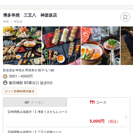
博多串焼 三五八 神楽坂店
和食
神楽坂
歓送迎会/串焼き/野菜巻き/餃子/もつ鍋
3001～4000円
飯田橋駅 B3番出口 徒歩5分
口コミ投稿特典対象店
クーポン
コース
【2時間飲み放題付！】博多うまかもんコース
5,000円
（税込）
【2時間飲み放題付！】三五八名物コース