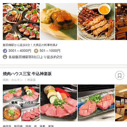
飯田橋駅から徒歩2分！大満足の幹事特典♪
3001～4000円
501～1000円
各線飯田橋駅B3出口より徒歩約2分
焼肉ハウス三宝 牛込神楽坂
焼肉・ホルモン
神楽坂
神楽坂 飯田橋 焼肉 肉 座敷 家族