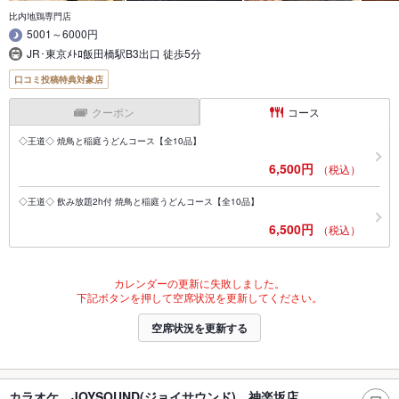
比内地鶏専門店
5001～6000円
JR･東京ﾒﾄﾛ飯田橋駅B3出口 徒歩5分
口コミ投稿特典対象店
クーポン
コース
◇王道◇ 焼鳥と稲庭うどんコース【全10品】
6,500円
（税込）
◇王道◇ 飲み放題2h付 焼鳥と稲庭うどんコース【全10品】
6,500円
（税込）
カレンダーの更新に失敗しました。
下記ボタンを押して空席状況を更新してください。
空席状況を更新する
カラオケ JOYSOUND(ジョイサウンド) 神楽坂店