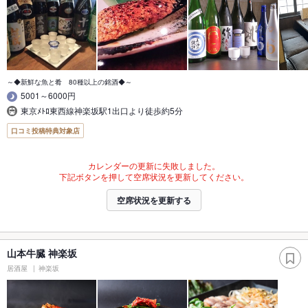
～◆新鮮な魚と肴 80種以上の銘酒◆～
5001～6000円
東京ﾒﾄﾛ東西線神楽坂駅1出口より徒歩約5分
口コミ投稿特典対象店
カレンダーの更新に失敗しました。
下記ボタンを押して空席状況を更新してください。
空席状況を更新する
山本牛臓 神楽坂
居酒屋
神楽坂