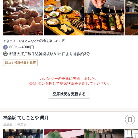
やきとり・やきとんなどの和食を楽しめる店
3001～4000円
都営大江戸線牛込神楽坂駅A1出口より徒歩約3分
口コミ投稿特典対象店
カレンダーの更新に失敗しました。
下記ボタンを押して空席状況を更新してください。
空席状況を更新する
神楽坂 てしごとや 霽月
居酒屋
神楽坂