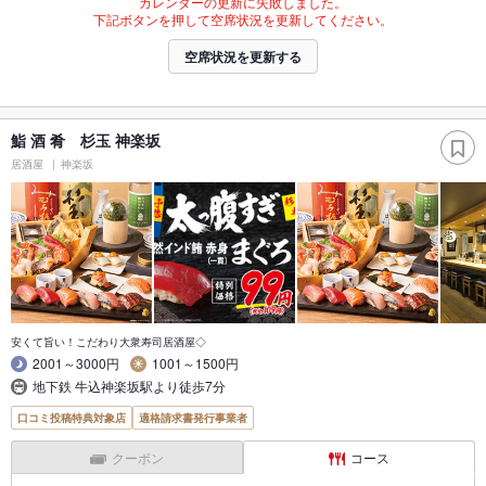
カレンダーの更新に失敗しました。
下記ボタンを押して空席状況を更新してください。
空席状況を更新する
鮨 酒 肴 杉玉 神楽坂
居酒屋
神楽坂
安くて旨い！こだわり大衆寿司居酒屋◇
2001～3000円
1001～1500円
地下鉄 牛込神楽坂駅より徒歩7分
口コミ投稿特典対象店
適格請求書発行事業者
クーポン
コース