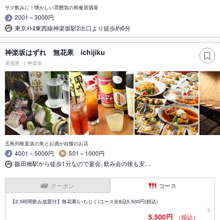
サク飲みに！懐かしい雰囲気の和食居酒屋
2001～3000円
東京ﾒﾄﾛ東西線神楽坂駅2出口より徒歩約6分
神楽坂はずれ 無花果 ichijiku
居酒屋
神楽坂
五島列島直送の魚とお酒が自慢のお店
4001～5000円
501～1000円
飯田橋駅から徒歩1分なので宴会､飲み会の後も安…
クーポン
コース
【2.5時間飲み放題付】無花果(いちじく)コース全8品5,500円(税込)
5,500円
（税込）