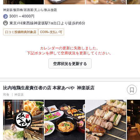
神楽坂/飯田橋/居酒屋/天ぷら/飲み放題
3001～4000円
東京ﾒﾄﾛ東西線神楽坂駅1a出口より徒歩約6分
口コミ投稿特典対象店
COIN+支払い可
カレンダーの更新に失敗しました。
下記ボタンを押して空席状況を更新してください。
空席状況を更新する
比内地鶏生産責任者の店 本家あべや 神楽坂店
和食
神楽坂