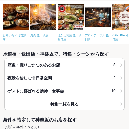
とりいちず 水道橋
海炎 飯田橋店
はかた商店 飯田橋
アロハテーブル 飯
CANTINA 
店
西口店
田橋
口店
水道橋・飯田橋・神楽坂で、特集・シーンから探す
5
座敷・掘りごたつのあるお店
2
夜景を愉しむ非日常空間
10
ゲストに喜ばれる接待・食事会
特集一覧を見る
条件を指定して神楽坂のお店を探す
（現在の条件：うどん）