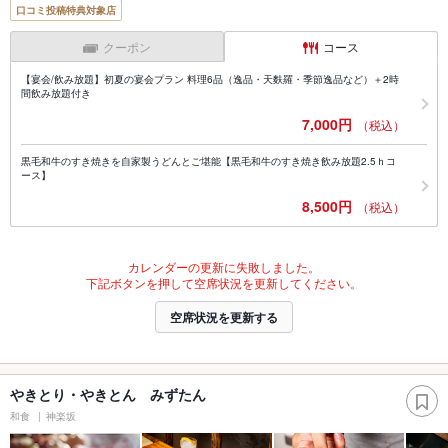
口コミ投稿特典対象店
クーポン
コース
【宴会/飲み放題】初夏の宴会プラン 料理6品（逸品・天麩羅・季節逸品など）＋2時
間飲み放題付き
7,000円
（税込）
黒毛和牛のすき焼きを自家製うどんとご堪能【黒毛和牛のすき焼き飲み放題2.5ｈコ
ース】
8,500円
（税込）
カレンダーの更新に失敗しました。
下記ボタンを押して空席状況を更新してください。
空席状況を更新する
やきとり・やきとん みずたん
和食
神楽坂