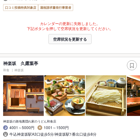
口コミ投稿特典対象店
適格請求書発行事業者
カレンダーの更新に失敗しました。
下記ボタンを押して空席状況を更新してください。
空席状況を更新する
神楽坂 久露葉亭
和食
神楽坂
神楽坂の路地裏隠れ家のうどん和食店
4001～5000円
1001～1500円
牛込神楽坂駅A3口徒歩5分/神楽坂駅1番出口徒歩8分