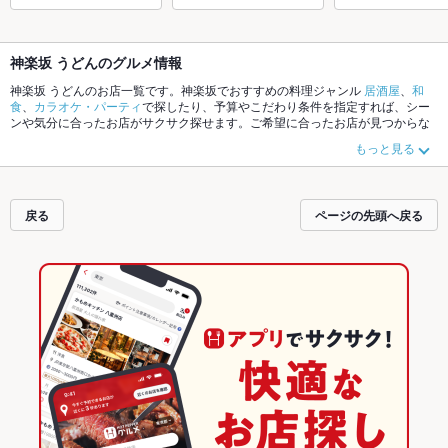
神楽坂 うどんのグルメ情報
神楽坂 うどんのお店一覧です。神楽坂でおすすめの料理ジャンル
居酒屋
、
和
食
、
カラオケ・パーティ
で探したり、予算やこだわり条件を指定すれば、シー
ンや気分に合ったお店がサクサク探せます。ご希望に合ったお店が見つからな
かったら、近隣のエリア
飯田橋
、
水道橋
、
神楽坂
もチェックしてみてくださ
もっと見る
い。ホットペッパーグルメなら、お得なクーポンはもちろん、こだわりメニュ
ー
からあげ
、
お茶漬け
、
リゾット
や季節のおすすめ料理など、お店の最新情報
をご紹介しているので安心！24時間使える簡単便利なネット予約が使えるお店
も拡大中です。友達どうしの飲み会にも、会社の宴会にも、デートやパーティ
戻る
ページの先頭へ戻る
ーにもお得に便利にホットペッパーグルメをご利用ください。