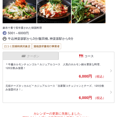
麻布十番で長年愛された韓国料理
5001～6000円
牛込神楽坂駅から3分/飯田橋､神楽坂駅から6分
口コミ投稿特典対象店
適格請求書発行事業者
クーポン
コース
＊牛臓ホルモンチョンゴル＊カジュアルコース 人気のホルモン鍋＆豊富な料理、
120分飲み放題！
6,000円
（税込）
元祖チーズタッカルビ＊カジュアルコース「自家製コチュジャンとチーズ、120分飲
み放題付き！」
6,000円
（税込）
カレンダーの更新に失敗しました。