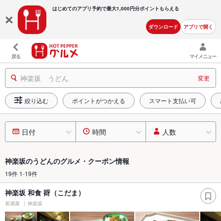
はじめてのアプリ予約で最大
1,000円分ポイントもらえる
ダウンロード
アプリで開く
戻る
マイメニュー
神楽坂 うどん
変更
絞り込む
ポイントがつかえる
スマート支払い可
日付
時間
人数
神楽坂のうどんのグルメ・クーポン情報
19件 1-19件
神楽坂 和食 谺（こだま）
居酒屋
神楽坂