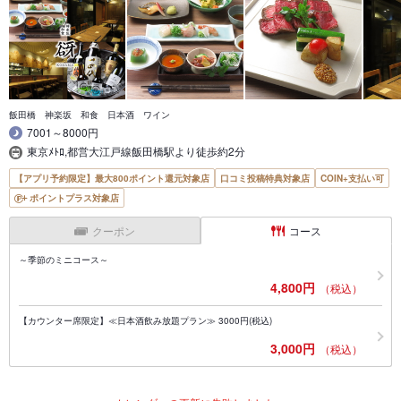
飯田橋 神楽坂 和食 日本酒 ワイン
7001～8000円
東京ﾒﾄﾛ,都営大江戸線飯田橋駅より徒歩約2分
【アプリ予約限定】最大800ポイント還元対象店
口コミ投稿特典対象店
COIN+支払い可
ポイントプラス対象店
クーポン
コース
～季節のミニコース～
4,800円
（税込）
【カウンター席限定】≪日本酒飲み放題プラン≫ 3000円(税込)
3,000円
（税込）