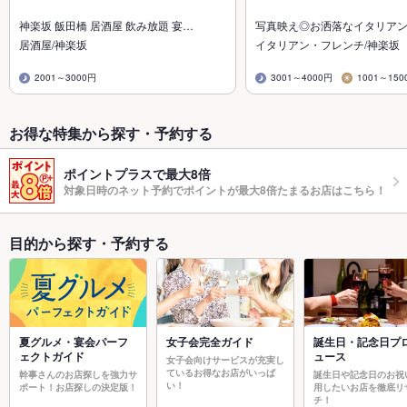
神楽坂 飯田橋 居酒屋 飲み放題 宴…
写真映え◎お洒落なイタリア
居酒屋/神楽坂
イタリアン・フレンチ/神楽坂
2001～3000円
3001～4000円
1001～150
お得な特集から探す・予約する
ポイントプラスで最大8倍
対象日時のネット予約でポイントが最大8倍たまるお店はこちら！
目的から探す・予約する
夏グルメ・宴会パーフ
女子会完全ガイド
誕生日・記念日プ
ェクトガイド
ュース
女子会向けサービスが充実し
ているお得なお店がいっぱ
幹事さんのお店探しを強力サ
誕生日や記念日のお祝
い！
ポート！お店探しの決定版！
用したいお店を徹底リ
チ！