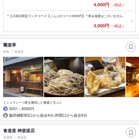
4,000円
（税込）
＊土日祝日限定ランチコース【こんぶやコース3000円】＊飲み放題はございません。
3,000円
（税込）
蕎楽亭
和食
神楽坂
ミシュラン一つ星を獲得した蕎麦と天ぷら
5001～6000円
飯田橋駅B3口から徒歩4分/JR西口から徒歩5分
食道楽 神楽坂店
居酒屋
神楽坂