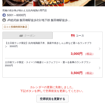
究極の焼き鳥が味わえる比内地鶏の専門店
5001～6000円
JR総武線 飯田橋駅徒歩2分/地下鉄 飯田橋駅徒歩…
口コミ投稿特典対象店
クーポン
コース
【土日祝ランチ限定】比内地鶏親子丼、国産牛焼きしゃぶ丼など選べるランチプラ
ン 3000円
3,000円
（税込）
土日祝ランチ限定・スイーツ5種盛り＋カフェフリー・選べる食事のランチプラン
3500円
3,500円
（税込）
カレンダーの更新に失敗しました。
下記ボタンを押して空席状況を更新してください。
空席状況を更新する