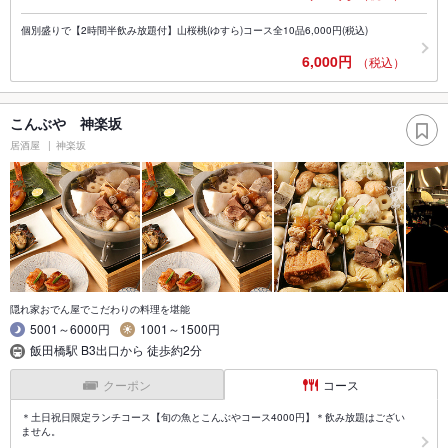
個別盛りで【2時間半飲み放題付】山桜桃(ゆすら)コース全10品6,000円(税込)
6,000円
（税込）
こんぶや 神楽坂
居酒屋
神楽坂
隠れ家おでん屋でこだわりの料理を堪能
5001～6000円
1001～1500円
飯田橋駅 B3出口から 徒歩約2分
クーポン
コース
＊土日祝日限定ランチコース【旬の魚とこんぶやコース4000円】＊飲み放題はござい
ません。