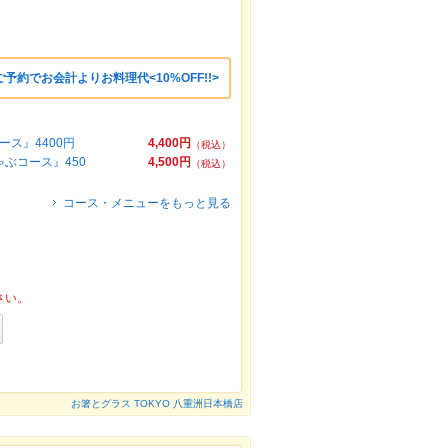
約でお会計よりお料理代<10%OFF!!>
ス』4400円
4,400円
（税込）
ぶコース』450
4,500円
（税込）
コース・メニューをもっと見る
さい。
お箸とグラス TOKYO 八重洲日本橋店