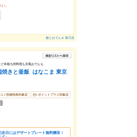
さい。
鮨とおでん＆ 新川店
など本格九州料理も京風おでんも
端焼きと釜飯 はなこま 東京
コミ投稿特典対象店
ポイントプラス対象店
記念日にはデザートプレート無料贈呈！