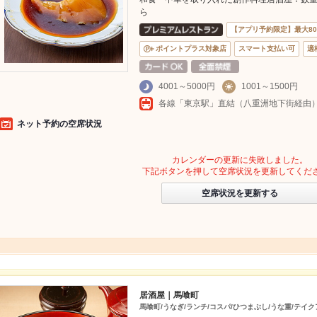
ら
【アプリ予約限定】最大8
ポイントプラス対象店
スマート支払い可
適
4001～5000円
1001～1500円
各線「東京駅」直結（八重洲地下街経由
ネット予約の空席状況
カレンダーの更新に失敗しました。
下記ボタンを押して空席状況を更新してくだ
空席状況を更新する
居酒屋｜馬喰町
馬喰町/うなぎ/ランチ/コスパ/ひつまぶし/うな重/テイク