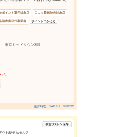
00ポイント還元対象店
口コミ投稿特典対象店
格請求書発行事業者
ポイントつかえる
） 東京ミッドタウン3階
さい。
創作料理 YAESU BISTRO
アウト/駅チカ/セルフ