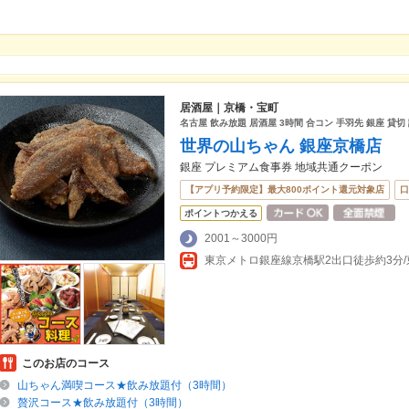
居酒屋｜京橋・宝町
名古屋 飲み放題 居酒屋 3時間 合コン 手羽先 銀座 貸切
世界の山ちゃん 銀座京橋店
銀座 プレミアム食事券 地域共通クーポン
【アプリ予約限定】最大800ポイント還元対象店
口
ポイントつかえる
2001～3000円
このお店のコース
山ちゃん満喫コース★飲み放題付（3時間）
贅沢コース★飲み放題付（3時間）