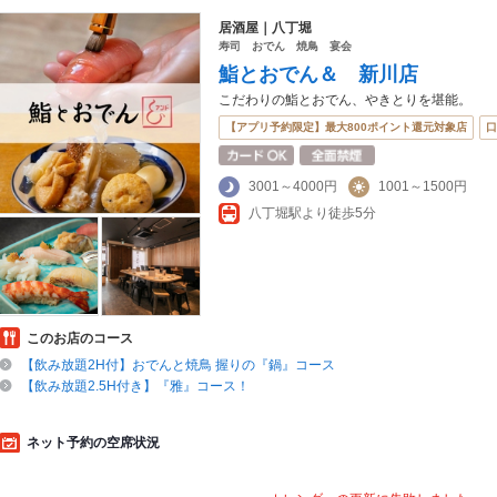
居酒屋｜八丁堀
寿司 おでん 焼鳥 宴会
鮨とおでん＆ 新川店
こだわりの鮨とおでん、やきとりを堪能。
【アプリ予約限定】最大800ポイント還元対象店
口
3001～4000円
1001～1500円
八丁堀駅より徒歩5分
このお店のコース
【飲み放題2H付】おでんと焼鳥 握りの『鍋』コース
【飲み放題2.5H付き】『雅』コース！
ネット予約の空席状況