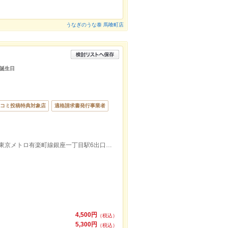
うなぎのうな泰 馬喰町店
 誕生日
コミ投稿特典対象店
適格請求書発行事業者
東京メトロ銀座線京橋駅2出口徒歩約3分/東京メトロ有楽町線銀座一丁目駅6出口徒歩約4分/都営浅草線宝町駅A3出口徒歩6分
4,500円
（税込）
5,300円
（税込）