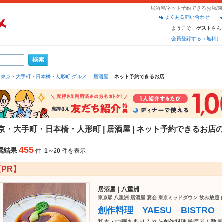
居酒屋/ネット予約できるお店/
よくある問い合わせ
ようこそ、
さん
ゲスト
会員登録する（無料）
東京・大手町・日本橋・人形町 グルメ
居酒屋
ネット予約できるお店
京・大手町・日本橋・人形町 | 居酒屋 | ネット予約できるお
455
索結果
件
1～20
件を表示
【PR】
居酒屋｜八重洲
東京駅 八重洲 居酒屋 宴会 東京ミッドダウン 飲み放題 
創作料理 YAESU BISTRO
和食・中華を取り入れた創作料理居酒屋！数量