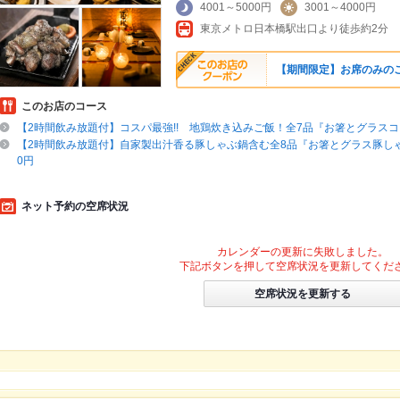
4001～5000円
3001～4000円
東京メトロ日本橋駅出口より徒歩約2分
【期間限定】お席のみのご予
このお店のコース
【2時間飲み放題付】コスパ最強!! 地鶏炊き込みご飯！全7品『お箸とグラスコー
【2時間飲み放題付】自家製出汁香る豚しゃぶ鍋含む全8品『お箸とグラス豚しゃ
0円
ネット予約の空席状況
カレンダーの更新に失敗しました。
下記ボタンを押して空席状況を更新してくだ
空席状況を更新する