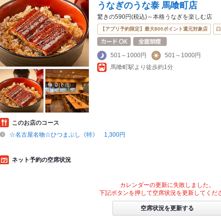
うなぎのうな泰 馬喰町店
驚きの590円(税込)～本格うなぎを楽しむ店
【アプリ予約限定】最大800ポイント還元対象店
口
501～1000円
501～1000円
馬喰町駅より徒歩約1分
このお店のコース
☆名古屋名物☆ひつまぶし《特》 1,300円
ネット予約の空席状況
カレンダーの更新に失敗しました。
下記ボタンを押して空席状況を更新してくだ
空席状況を更新する