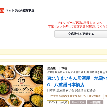
ネット予約の空席状況
カレンダーの更新に失敗しました。
下記ボタンを押して空席状況を更新してくだ
空席状況を更新する
居酒屋｜日本橋
八重洲 居酒屋 女子会 完全個室 和食 肉 海鮮 焼き鳥 お
東北うまいもん居酒屋 地鶏×旬
O- 八重洲日本橋店
日本橋 居酒屋 女子会 完全個室 飲み会
【アプリ予約限定】最大800ポイント還元対象店
口
ポイントつかえる