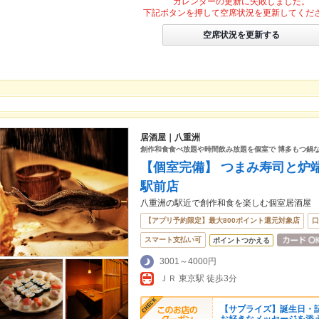
カレンダーの更新に失敗しました。
下記ボタンを押して空席状況を更新してくだ
空席状況を更新する
居酒屋｜八重洲
創作和食食べ放題や時間飲み放題を個室で 博多もつ鍋
【個室完備】 つまみ寿司と炉
駅前店
八重洲の駅近で創作和食を楽しむ個室居酒屋
【アプリ予約限定】最大800ポイント還元対象店
口
スマート支払い可
ポイントつかえる
3001～4000円
ＪＲ 東京駅 徒歩3分
【サプライズ】誕生日・