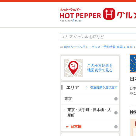
前のページへ戻る
グルメ・予約情報 全国
東京
この検索結果を
地図表示で見る
日
エリア
都道府県を選び直す
日
や
り
東京
な
メ
東京・大手町・日本橋・人
検
形町
日本橋