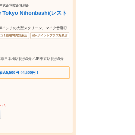
/2次会/同窓会/送別会
 Tokyo Nihonbashi(レスト
20インチの大型スクリーン、マイク音響◎
コミ投稿特典対象店
ポイントプラス対象店
線日本橋駅徒歩3分／JR東京駅徒歩5分
5,500円⇒4,500円！
さい。