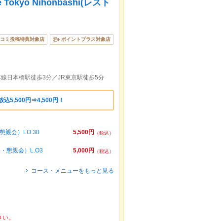
 Tokyo Nihonbashi(レスト
コミ投稿特典対象店
ポイントプラス対象店
線日本橋駅徒歩3分／JR東京駅徒歩5分
5,500円⇒4,500円！
懇親会）LO.30
5,500円
（税込）
・懇親会）L.O3
5,000円
（税込）
コース・メニューをもっと見る
さい。