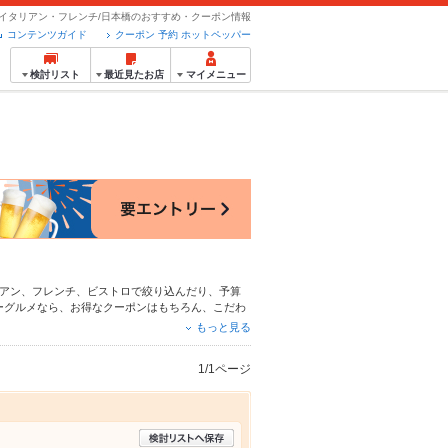
イタリアン・フレンチ/日本橋のおすすめ・クーポン情報
コンテンツガイド
クーポン 予約 ホットペッパー
検討リスト
最近見たお店
マイメニュー
アン
、
フレンチ
、
ビストロ
で絞り込んだり、予算
ーグルメなら、お得なクーポンはもちろん、こだわ
ご紹介しているので安心！24時間使える簡単便利
もっと見る
やパーティーにもお得に便利にホットペッパーグル
1/1ページ