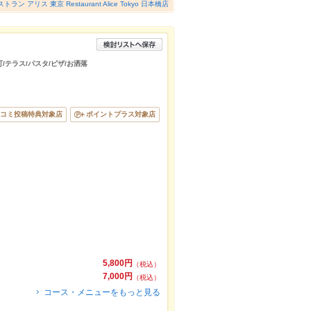
トラン アリス 東京 Restaurant Alice Tokyo 日本橋店
/テラス/パスタ/ピザ/お洒落
コミ投稿特典対象店
ポイントプラス対象店
5,800円
（税込）
7,000円
（税込）
コース・メニューをもっと見る