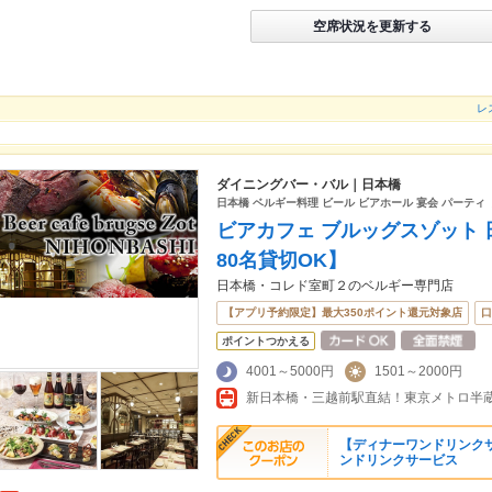
空席状況を更新する
レス
ダイニングバー・バル｜日本橋
日本橋 ベルギー料理 ビール ビアホール 宴会 パーティ 
ビアカフェ ブルッグスゾット 
80名貸切OK】
日本橋・コレド室町２のベルギー専門店
【アプリ予約限定】最大350ポイント還元対象店
口
ポイントつかえる
4001～5000円
1501～2000円
【ディナーワンドリンク
ンドリンクサービス