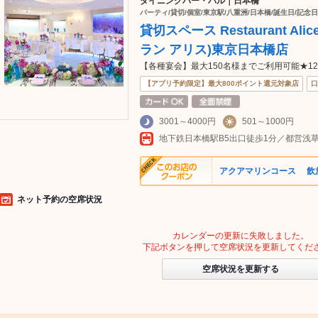
ダイニングバー・バル｜日本橋
パーティ/貸切/個室/東京駅/八重洲/日本橋/誕生日/記念日
貸切スペース Restaurant Alice
ラン アリス)東京日本橋店
【各種宴会】最大150名様までご利用可能★1
【アプリ予約限定】最大800ポイント還元対象店
口
3001～4000円
501～1000円
地下鉄日本橋駅B5出口徒歩1分／都営浅草
アクアマリンコース 飲放込
ネット予約の空席状況
カレンダーの更新に失敗しました。
下記ボタンを押して空席状況を更新してくだ
空席状況を更新する