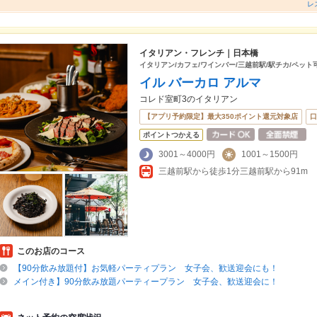
レス
イタリアン・フレンチ｜日本橋
イタリアン/カフェ/ワインバー/三越前駅/駅チカ/ペット可
イル バーカロ アルマ
コレド室町3のイタリアン
【アプリ予約限定】最大350ポイント還元対象店
口
ポイントつかえる
3001～4000円
1001～1500円
三越前駅から徒歩1分三越前駅から91m
このお店のコース
【90分飲み放題付】お気軽パーティプラン 女子会、歓送迎会にも！
メイン付き】90分飲み放題パーティープラン 女子会、歓送迎会に！