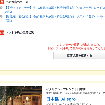
このお店のコース
【宴会向けディナー】樽生1種飲み放題・料理全5皿6品「シェフ一押しロードコー
(税込)
【歓送迎 宴会向け】樽生1種飲み放題・料理全6皿8品「人気No.1贅沢ヘールコ
(税込)
ネット予約の空席状況
カレンダーの更新に失敗しました。
下記ボタンを押して空席状況を更新してくだ
空席状況を更新する
イタリアン・フレンチ｜日本橋
東京/日本橋/デート/女子会/会社/歓送迎会/貸切/イタリア
日本橋 Allegro
イタリアン/パスタ/塊肉/ラム/ワイン