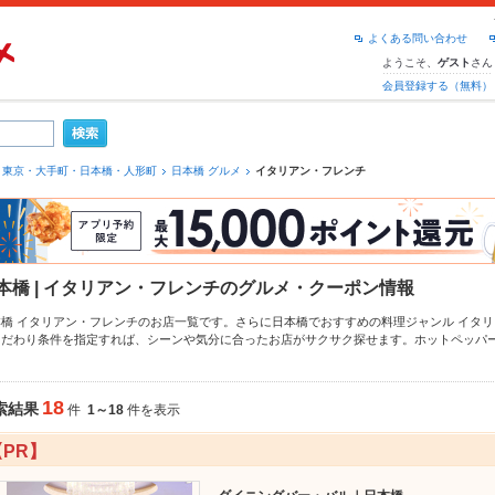
よくある問い合わせ
ようこそ、
さん
ゲスト
会員登録する（無料）
東京・大手町・日本橋・人形町
日本橋 グルメ
イタリアン・フレンチ
本橋 | イタリアン・フレンチのグルメ・クーポン情報
本橋 イタリアン・フレンチのお店一覧です。さらに日本橋でおすすめの料理ジャンル
イタリ
こだわり条件を指定すれば、シーンや気分に合ったお店がサクサク探せます。ホットペッパ
メニュー
リゾット
、
バーニャカウダ
、
トリュフ
や季節のおすすめ料理など、お店の最新情報を
ネット予約が使えるお店も拡大中です。友達どうしの飲み会にも、会社の宴会にも、デート
をご利用ください。
18
索結果
件
1～18
件を表示
【PR】