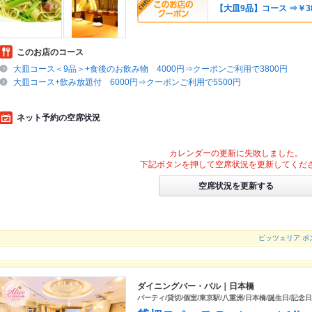
【大皿9品】コース ⇒￥38
このお店のコース
大皿コース＜9品＞+食後のお飲み物 4000円⇒クーポンご利用で3800円
大皿コース+飲み放題付 6000円⇒クーポンご利用で5500円
ネット予約の空席状況
カレンダーの更新に失敗しました。
下記ボタンを押して空席状況を更新してくだ
空席状況を更新する
ピッツェリア ポンテ
ダイニングバー・バル｜日本橋
パーティ/貸切/個室/東京駅/八重洲/日本橋/誕生日/記念日