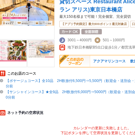
貸切スペース Restaurant Alice
ラン アリス)東京日本橋店
最大150名様まで可能！完全個室、完全貸切
【アプリ予約限定】最大800ポイント還元対象店
口
3001～4000円
501～1000円
地下鉄日本橋駅B5出口徒歩1分／都営浅草
アクアマリンコース 飲放込
このお店のコース
【ボヤージュコース】全10品 2H飲放付6,500円⇒5,500円（歓迎会・送別会・
分前
【サンシャインコース】★全9品 2H飲放付6,000円⇒5000円（歓迎会・送別会
0分前
ネット予約の空席状況
カレンダーの更新に失敗しました。
下記ボタンを押して空席状況を更新してくだ