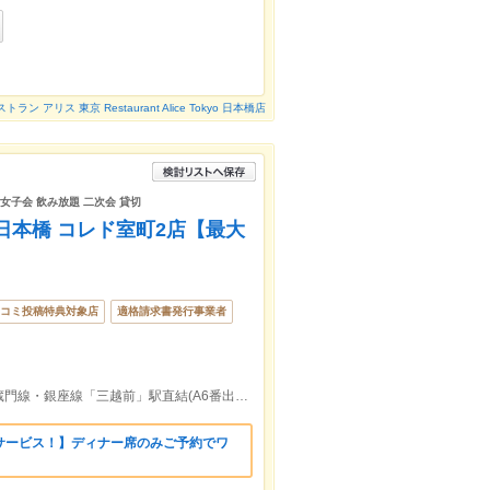
トラン アリス 東京 Restaurant Alice Tokyo 日本橋店
女子会 飲み放題 二次会 貸切
日本橋 コレド室町2店【最大
コミ投稿特典対象店
適格請求書発行事業者
新日本橋・三越前駅直結！東京メトロ半蔵門線・銀座線「三越前」駅直結(A6番出口)／JR総武線快速「新日本橋」駅直結
サービス！】ディナー席のみご予約でワ