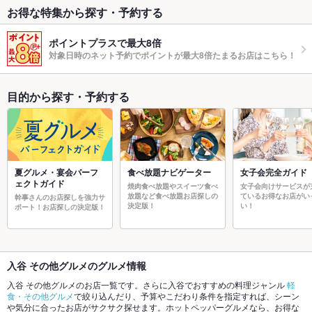
お得な特集から探す・予約する
ポイントプラスで最大8倍
対象日時のネット予約でポイントが最大8倍たまるお店はこちら！
目的から探す・予約する
夏グルメ・宴会パーフ
食べ放題ナビゲーター
女子会完全ガイド
ェクトガイド
焼肉食べ放題やスイーツ食べ
女子会向けサービスが
放題など食べ放題お店探しの
ているお得なお店がい
幹事さんのお店探しを強力サ
決定版！
い！
ポート！お店探しの決定版！
入谷 その他グルメのグルメ情報
入谷 その他グルメのお店一覧です。さらに入谷でおすすめの料理ジャンル
軽
食・その他グルメ
で絞り込んだり、予算やこだわり条件を指定すれば、シーン
や気分に合ったお店がサクサク探せます。ホットペッパーグルメなら、お得な