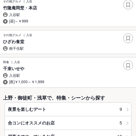
その他グルメ
入谷
竹隆庵岡埜・本店
入谷駅
[昼]～￥999
その他グルメ
入谷
ひざわ食堂
南千住駅
和食
入谷
千束いせや
入谷駅
[夜]￥1,000～￥1,999
上野・御徒町・浅草で、特集・シーンから探す
9
夜景を楽しむデート
5
合コンにオススメのお店