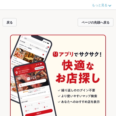
クーポンはもちろん、こだわりメニューや季節のおすすめ料理など、お店の最
もっと見る
新情報をご紹介しているので安心！24時間使える簡単便利なネット予約が使え
るお店も拡大中です。友達どうしの飲み会にも、会社の宴会にも、デートやパ
ーティーにもお得に便利にホットペッパーグルメをご利用ください。
戻る
ページの先頭へ戻る