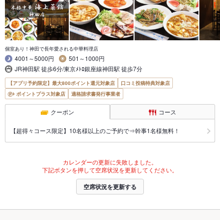
個室あり！神田で長年愛される中華料理店
4001～5000円
501～1000円
JR神田駅 徒歩6分/東京ﾒﾄﾛ銀座線神田駅 徒歩7分
【アプリ予約限定】最大800ポイント還元対象店
口コミ投稿特典対象店
ポイントプラス対象店
適格請求書発行事業者
クーポン
コース
【超得々コース限定】10名様以上のご予約で⇒幹事1名様無料！
カレンダーの更新に失敗しました。
下記ボタンを押して空席状況を更新してください。
空席状況を更新する