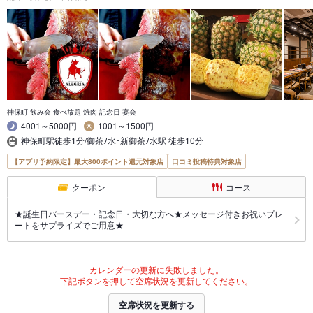
神保町 飲み会 食べ放題 焼肉 記念日 宴会
4001～5000円
1001～1500円
神保町駅徒歩1分/御茶ﾉ水･新御茶ﾉ水駅 徒歩10分
【アプリ予約限定】最大800ポイント還元対象店
口コミ投稿特典対象店
クーポン
コース
★誕生日バースデー・記念日・大切な方へ★メッセージ付きお祝いプレ
ートをサプライズでご用意★
カレンダーの更新に失敗しました。
下記ボタンを押して空席状況を更新してください。
空席状況を更新する