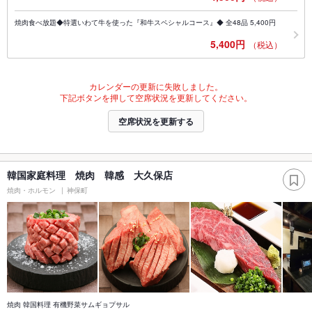
焼肉食べ放題◆特選いわて牛を使った『和牛スペシャルコース』◆ 全48品 5,400円
5,400円
（税込）
カレンダーの更新に失敗しました。
下記ボタンを押して空席状況を更新してください。
空席状況を更新する
韓国家庭料理 焼肉 韓感 大久保店
焼肉・ホルモン
神保町
焼肉 韓国料理 有機野菜サムギョプサル