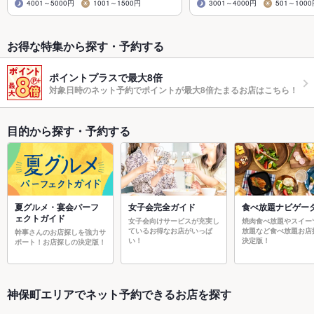
4001～5000円
1001～1500円
3001～4000円
501～100
お得な特集から探す・予約する
ポイントプラスで最大8倍
対象日時のネット予約でポイントが最大8倍たまるお店はこちら！
目的から探す・予約する
夏グルメ・宴会パーフ
女子会完全ガイド
食べ放題ナビゲー
ェクトガイド
女子会向けサービスが充実し
焼肉食べ放題やスイー
ているお得なお店がいっぱ
放題など食べ放題お店
幹事さんのお店探しを強力サ
い！
決定版！
ポート！お店探しの決定版！
神保町エリアでネット予約できるお店を探す