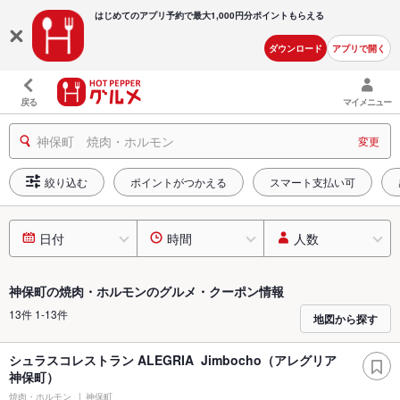
はじめてのアプリ予約で最大
1,000円分ポイントもらえる
ダウンロード
アプリで開く
戻る
マイメニュー
神保町 焼肉・ホルモン
変更
絞り込む
ポイントがつかえる
スマート支払い可
日付
時間
人数
神保町の焼肉・ホルモンのグルメ・クーポン情報
13件 1-13件
地図から探す
シュラスコレストラン ALEGRIA Jimbocho（アレグリア
神保町）
焼肉・ホルモン
神保町