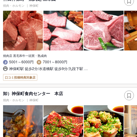
焼肉・ホルモン
神保町
焼肉店 黒毛和牛一頭買・熟成肉
5001～6000円
7001～8000円
神保町駅 徒歩2分/水道橋駅 徒歩9分/九段下駅 …
口コミ投稿特典対象店
卸）神保町食肉センター 本店
焼肉・ホルモン
神保町