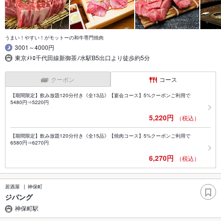
うまい！やすい！がモットーの和牛専門焼肉
3001～4000円
東京ﾒﾄﾛ千代田線新御茶ﾉ水駅B5出口より徒歩約5分
クーポン
コース
【期間限定】飲み放題120分付き《全13品》【宴会コース】5%クーポンご利用で
5480円⇒5220円
5,220円
（税込）
【期間限定】飲み放題120分付き《全15品》【焼肉コース】5%クーポンご利用で
6580円⇒6270円
6,270円
（税込）
居酒屋
神保町
ジパング
神保町駅