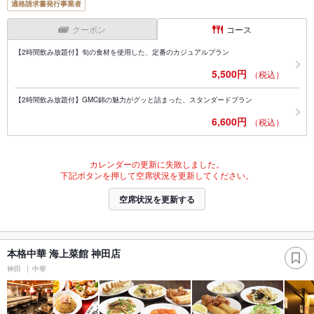
適格請求書発行事業者
クーポン
コース
【2時間飲み放題付】旬の食材を使用した、定番のカジュアルプラン
5,500円
（税込）
【2時間飲み放題付】GMC錦の魅力がグッと詰まった、スタンダードプラン
6,600円
（税込）
カレンダーの更新に失敗しました。
下記ボタンを押して空席状況を更新してください。
空席状況を更新する
本格中華 海上菜館 神田店
神田
中華