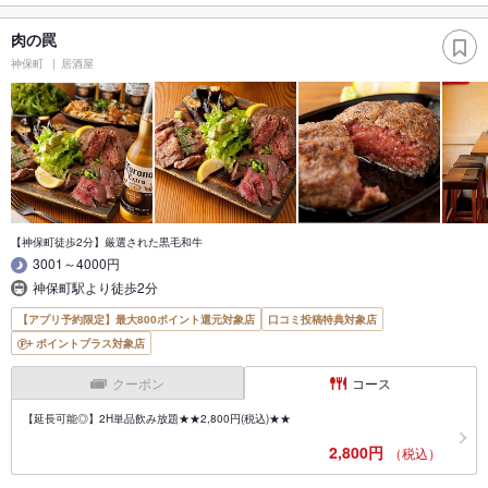
肉の罠
神保町
居酒屋
【神保町徒歩2分】厳選された黒毛和牛
3001～4000円
神保町駅より徒歩2分
【アプリ予約限定】最大800ポイント還元対象店
口コミ投稿特典対象店
ポイントプラス対象店
クーポン
コース
【延長可能◎】2H単品飲み放題★★2,800円(税込)★★
2,800円
（税込）