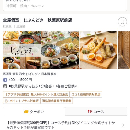
神保町 焼肉・ホルモン
全席個室 じぶんどき 秋葉原駅前店
秋葉原
居酒屋
居酒屋 個室 和食 おばんざい 日本酒 宴会
4001～5000円
■秋葉原駅から徒歩1分!宴会ｺｰｽ各種ご提供♪
【アプリ予約限定】最大800ポイント還元対象店
口コミ投稿特典対象店
ポイントプラス対象店
適格請求書発行事業者
クーポン
コース
【最安値保障!!(300円OFF)】コース予約はDKダイニング公式サイトか
らのネット予約が最安値です♪