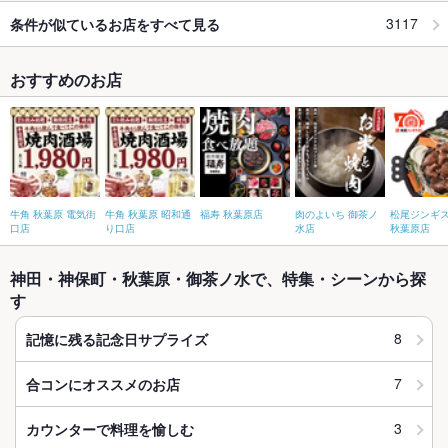
3117
条件が似ているお店をすべて見る
おすすめのお店
牛角 秋葉原 電気街
牛角 秋葉原 昭和通
福寿 秋葉原店
肉のよいち 御茶ノ
松尾ジンギ
口店
り口店
水店
秋葉原店
神田・神保町・秋葉原・御茶ノ水で、特集・シーンから探
す
8
記憶に残る記念日サプライズ
7
合コンにオススメのお店
3
カウンターで料理を愉しむ