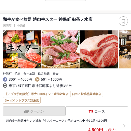
和牛が食べ放題 焼肉牛スター 神保町 御茶ノ水店
居酒屋
神保町
神保町 焼肉 食べ放題 飲み放題 宴会
3001～4000円
501～1000円
東京ﾒﾄﾛ半蔵門線神保町駅より徒歩約4分
【アプリ予約限定】最大350ポイント還元対象店
口コミ投稿特典対象店
ポイントプラス対象店
クーポン
コース
焼肉食べ放題◆ヤング対象『牛スターコース』予約コース◆ 全39品 4,500円
4,500円
（税込）