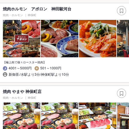
焼肉ホルモン アポロン 神田駿河台
焼肉・ホルモン
神保町
【極上肉で個々ロースター焼肉】
4001～5000円
501～1000円
新御茶ﾉ水駅より3分/神保町駅より10分
焼肉 やまや 神保町店
焼肉・ホルモン
神保町