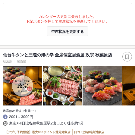
カレンダーの更新に失敗しました。
下記ボタンを押して空席状況を更新してください。
空席状況を更新する
仙台牛タンと三陸の海の幸 全席個室居酒屋 政宗 秋葉原店
秋葉原
居酒屋
政宗は24時まで営業中！
2001～3000円
東京ﾒﾄﾛ日比谷線秋葉原駅2出口より徒歩約1分
【アプリ予約限定】最大800ポイント還元対象店
口コミ投稿特典対象店