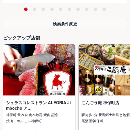
検索条件変更
ピックアップ店舗
シュラスコレストラン ALEGRIA Ji
こんごう庵 神保町店
mbocho ア…
神保町 飲み会 食べ放題 焼肉 記念…
駅徒歩1分 新潟郷土料理と地
焼肉・ホルモン/神保町
居酒屋/神保町