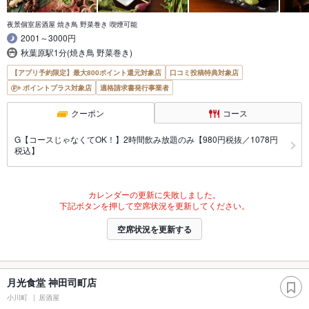
夜景個室居酒屋 焼き鳥 野菜巻き 喫煙可能
2001～3000円
秋葉原駅1分(焼き鳥 野菜巻き)
【アプリ予約限定】最大800ポイント還元対象店
口コミ投稿特典対象店
ポイントプラス対象店
適格請求書発行事業者
クーポン
コース
G【コースじゃなくてOK！】2時間飲み放題のみ【980円税抜／1078円
税込】
カレンダーの更新に失敗しました。
下記ボタンを押して空席状況を更新してください。
空席状況を更新する
月光食堂 神田司町店
小川町
居酒屋