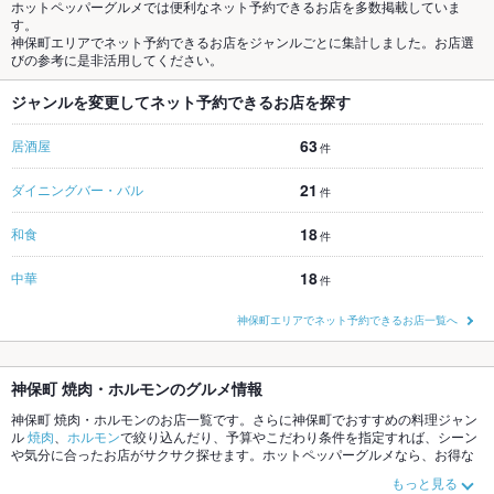
ホットペッパーグルメでは便利なネット予約できるお店を多数掲載していま
す。
神保町エリアでネット予約できるお店をジャンルごとに集計しました。お店選
びの参考に是非活用してください。
ジャンルを変更してネット予約できるお店を探す
63
居酒屋
件
21
ダイニングバー・バル
件
18
和食
件
18
中華
件
神保町エリアでネット予約できるお店一覧へ
神保町 焼肉・ホルモンのグルメ情報
神保町 焼肉・ホルモンのお店一覧です。さらに神保町でおすすめの料理ジャン
ル
焼肉
、
ホルモン
で絞り込んだり、予算やこだわり条件を指定すれば、シーン
や気分に合ったお店がサクサク探せます。ホットペッパーグルメなら、お得な
クーポンはもちろん、こだわりメニュー
熟成肉
、
牛タン
や季節のおすすめ料理
もっと見る
など、お店の最新情報をご紹介しているので安心！24時間使える簡単便利なネ