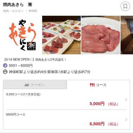
焼肉あきら 漸
焼肉・ホルモン
神保町
【5/19 NEW OPEN！】焼肉あきら2号店誕生！
5001～6000円
神保町駅より徒歩約4分/新御茶ﾉ水駅より徒歩約7分
クーポン
コース
5,000コース(11月末日迄)
5,000円
（税込）
6500円コース
6,500円
（税込）