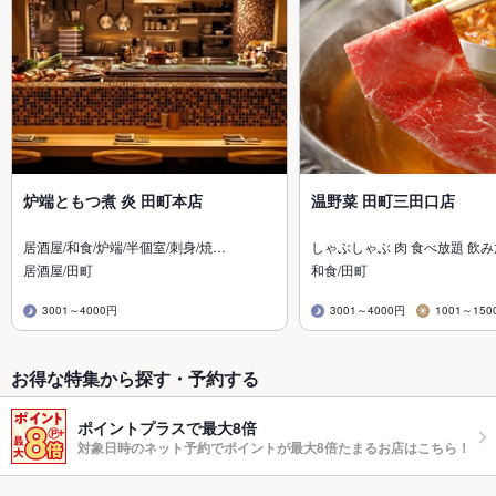
炉端ともつ煮 炎 田町本店
温野菜 田町三田口店
居酒屋/和食/炉端/半個室/刺身/焼…
しゃぶしゃぶ 肉 食べ放題 飲
居酒屋/田町
和食/田町
3001～4000円
3001～4000円
1001～150
お得な特集から探す・予約する
ポイントプラスで最大8倍
対象日時のネット予約でポイントが最大8倍たまるお店はこちら！