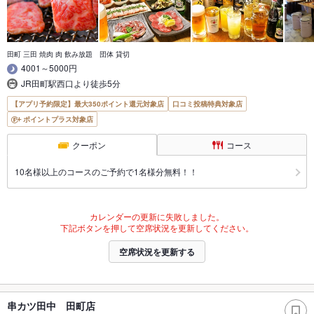
田町 三田 焼肉 肉 飲み放題 団体 貸切
4001～5000円
JR田町駅西口より徒歩5分
【アプリ予約限定】最大350ポイント還元対象店
口コミ投稿特典対象店
ポイントプラス対象店
クーポン
コース
10名様以上のコースのご予約で1名様分無料！！
カレンダーの更新に失敗しました。
下記ボタンを押して空席状況を更新してください。
空席状況を更新する
串カツ田中 田町店