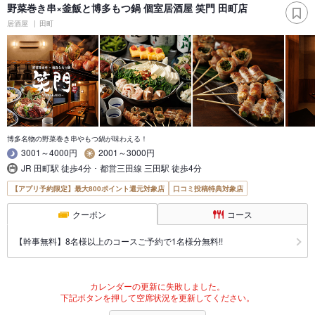
野菜巻き串×釜飯と博多もつ鍋 個室居酒屋 笑門 田町店
居酒屋
田町
博多名物の野菜巻き串やもつ鍋が味わえる！
3001～4000円
2001～3000円
JR 田町駅 徒歩4分 ･ 都営三田線 三田駅 徒歩4分
【アプリ予約限定】最大800ポイント還元対象店
口コミ投稿特典対象店
クーポン
コース
【幹事無料】8名様以上のコースご予約で1名様分無料!!
カレンダーの更新に失敗しました。
下記ボタンを押して空席状況を更新してください。