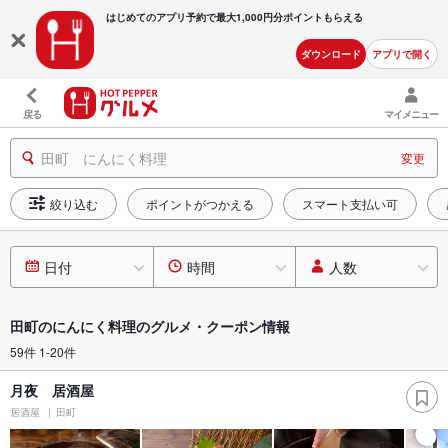
はじめてのアプリ予約で最大
1,000円分ポイントもらえる
ダウンロード
アプリで開く
戻る
マイメニュー
田町 にんにく料理
変更
絞り込む
ポイントがつかえる
スマート支払い可
日付
時間
人数
田町のにんにく料理のグルメ・クーポン情報
59件 1-20件
月夜 居酒屋
居酒屋
田町