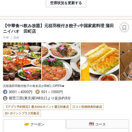
空席状況を更新する
【中華食べ飲み放題】元祖羽根付き餃子×中国家庭料理 蒲田
ニイハオ 田町店
中華
田町
元祖蒲田羽根付餃子の有名店が田町にOPEN★
3001～4000円
501～1000円
都営三田(東京)駅A8出口より徒歩約3分
【アプリ予約限定】最大800ポイント還元対象店
口コミ投稿特典対象店
ポイントプラス対象店
クーポン
コース