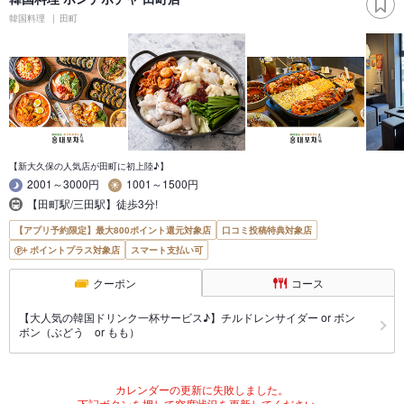
韓国料理
田町
【新大久保の人気店が田町に初上陸♪】
2001～3000円
1001～1500円
【田町駅/三田駅】徒歩3分!
【アプリ予約限定】最大800ポイント還元対象店
口コミ投稿特典対象店
ポイントプラス対象店
スマート支払い可
クーポン
コース
【大人気の韓国ドリンク一杯サービス♪】チルドレンサイダー or ボン
ボン（ぶどう or もも）
カレンダーの更新に失敗しました。
下記ボタンを押して空席状況を更新してください。