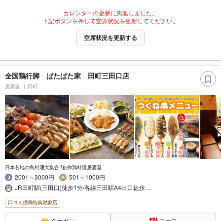
カレンダーの更新に失敗しました。
下記ボタンを押して空席状況を更新してください。
空席状況を更新する
全国鶏行脚 ぱたぱた家 田町三田口店
居酒屋
田町
日本各地の鳥料理大集合!!創作鶏料理居酒屋
2001～3000円
501～1000円
JR田町駅(三田口)徒歩1分/各線三田駅A4出口徒歩…
口コミ投稿特典対象店
クーポン
コース