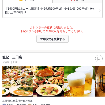
【3500円以上コース限定!】4~5名様500円off・6~8名様1000円off・9名
様以上2000円off
カレンダーの更新に失敗しました。
下記ボタンを押して空席状況を更新してください。
空席状況を更新する
龍記 三田店
居酒屋
田町
三田/田町/個室/食べ飲み放題