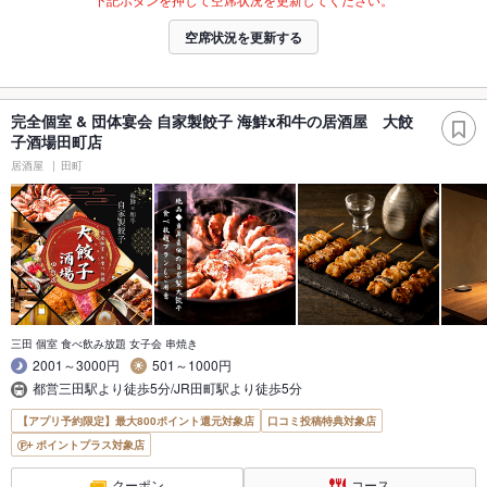
空席状況を更新する
完全個室 & 団体宴会 自家製餃子 海鮮x和牛の居酒屋 大餃
子酒場田町店
居酒屋
田町
三田 個室 食べ飲み放題 女子会 串焼き
2001～3000円
501～1000円
都営三田駅より徒歩5分/JR田町駅より徒歩5分
【アプリ予約限定】最大800ポイント還元対象店
口コミ投稿特典対象店
ポイントプラス対象店
クーポン
コース