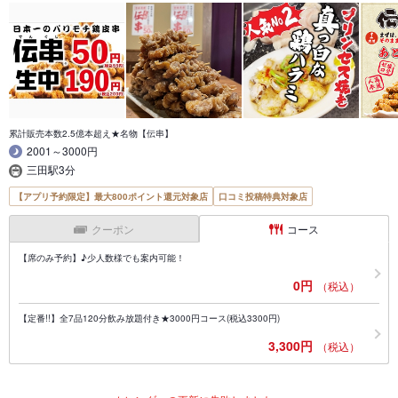
累計販売本数2.5億本超え★名物【伝串】
2001～3000円
三田駅3分
【アプリ予約限定】最大800ポイント還元対象店
口コミ投稿特典対象店
クーポン
コース
【席のみ予約】♪少人数様でも案内可能！
0円
（税込）
【定番!!】全7品120分飲み放題付き★3000円コース(税込3300円)
3,300円
（税込）