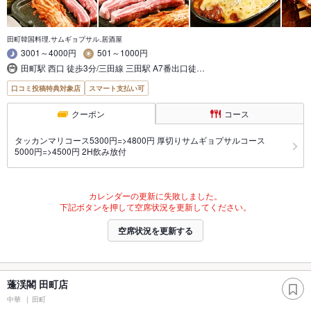
田町韓国料理.サムギョプサル.居酒屋
3001～4000円
501～1000円
田町駅 西口 徒歩3分/三田線 三田駅 A7番出口徒…
口コミ投稿特典対象店
スマート支払い可
クーポン
コース
タッカンマリコース5300円=>4800円 厚切りサムギョプサルコース
5000円=>4500円 2H飲み放付
カレンダーの更新に失敗しました。
下記ボタンを押して空席状況を更新してください。
空席状況を更新する
蓬渓閣 田町店
中華
田町