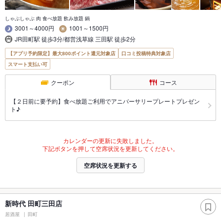
しゃぶしゃぶ 肉 食べ放題 飲み放題 鍋
3001～4000円
1001～1500円
JR田町駅 徒歩3分/都営浅草線 三田駅 徒歩2分
【アプリ予約限定】最大800ポイント還元対象店
口コミ投稿特典対象店
スマート支払い可
クーポン
コース
【２日前に要予約】食べ放題ご利用でアニバーサリープレートプレゼン
ト♪
カレンダーの更新に失敗しました。
下記ボタンを押して空席状況を更新してください。
空席状況を更新する
新時代 田町三田店
居酒屋
田町