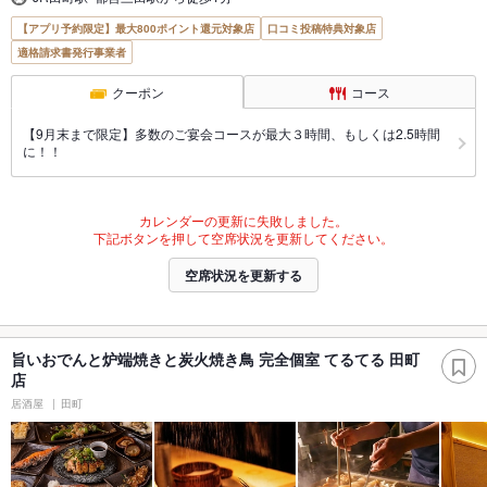
【アプリ予約限定】最大800ポイント還元対象店
口コミ投稿特典対象店
適格請求書発行事業者
クーポン
コース
【9月末まで限定】多数のご宴会コースが最大３時間、もしくは2.5時間
に！！
カレンダーの更新に失敗しました。
下記ボタンを押して空席状況を更新してください。
空席状況を更新する
旨いおでんと炉端焼きと炭火焼き鳥 完全個室 てるてる 田町
店
居酒屋
田町