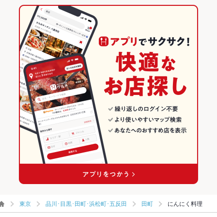
東京
品川･目黒･田町･浜松町･五反田
田町
にんにく料理