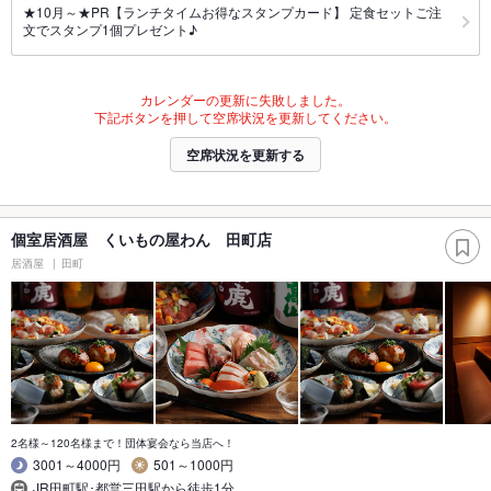
★10月～★PR【ランチタイムお得なスタンプカード】 定食セットご注
文でスタンプ1個プレゼント♪
カレンダーの更新に失敗しました。
下記ボタンを押して空席状況を更新してください。
空席状況を更新する
個室居酒屋 くいもの屋わん 田町店
居酒屋
田町
2名様～120名様まで！団体宴会なら当店へ！
3001～4000円
501～1000円
JR田町駅･都営三田駅から徒歩1分