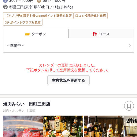
3001～4000円
501～1000円
都営三田(東京)駅A3出口より徒歩約6分
【アプリ予約限定】最大350ポイント還元対象店
口コミ投稿特典対象店
ポイントプラス対象店
クーポン
コース
～準備中～
カレンダーの更新に失敗しました。
下記ボタンを押して空席状況を更新してください。
空席状況を更新する
焼肉みらい 田町三田店
焼肉・ホルモン
田町