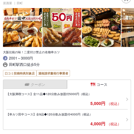
居酒屋
田町
大阪伝統の味！二度付け禁止の名物串カツ
2001～3000円
田町駅西口徒歩5分
口コミ投稿特典対象店
適格請求書発行事業者
クーポン
コース
【大阪満喫コース】全11品◆120分飲み放題付5000円（税込）
5,000円
（税込）
【串カツ田中コース】全9品◆120分飲み放題付4000円（税込）
4,000円
（税込）