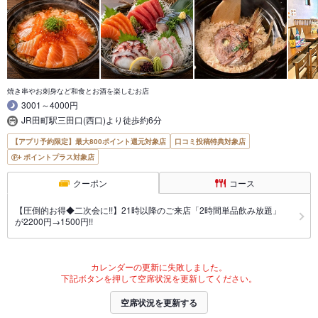
焼き串やお刺身など和食とお酒を楽しむお店
3001～4000円
JR田町駅三田口(西口)より徒歩約6分
【アプリ予約限定】最大800ポイント還元対象店
口コミ投稿特典対象店
ポイントプラス対象店
クーポン
コース
【圧倒的お得◆二次会に!!】21時以降のご来店「2時間単品飲み放題」
が2200円→1500円!!
カレンダーの更新に失敗しました。
下記ボタンを押して空席状況を更新してください。
空席状況を更新する