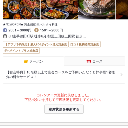
★NEWOPEN★ 完全個室 肉バル タイ料理
2001～3000円
1501～2000円
JR山手線田町駅 徒歩6分/都営三田線三田駅 徒歩…
【アプリ予約限定】最大800ポイント還元対象店
口コミ投稿特典対象店
ポイントプラス対象店
クーポン
コース
【宴会特典】10名様以上で宴会コースをご予約いただくと幹事様1名様
分の料金サービス！
カレンダーの更新に失敗しました。
下記ボタンを押して空席状況を更新してください。
空席状況を更新する