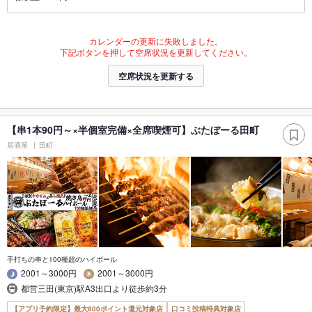
カレンダーの更新に失敗しました。
下記ボタンを押して空席状況を更新してください。
空席状況を更新する
【串1本90円～×半個室完備×全席喫煙可】ぶたぼーる田町
居酒屋
田町
手打ちの串と100種超のハイボール
2001～3000円
2001～3000円
都営三田(東京)駅A3出口より徒歩約3分
【アプリ予約限定】最大800ポイント還元対象店
口コミ投稿特典対象店