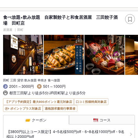
食べ放題×飲み放題 自家製餃子と和食居酒屋 三田餃子酒
場 田町店
居酒屋
田町
田町 三田 貸切 飲み放題 串焼き 食べ放題
2001～3000円
501～1000円
都営三田駅より徒歩5分/JR田町駅より徒歩5分
【アプリ予約限定】最大800ポイント還元対象店
口コミ投稿特典対象店
ポイントプラス対象店
適格請求書発行事業者
クーポン
コース
【3800円以上コース限定!】4~5名様500円off・6~8名様1000円off・9名
様以上2000円off