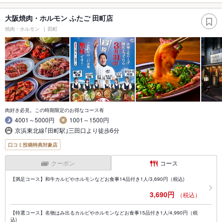
大阪焼肉・ホルモン ふたご 田町店
焼肉・ホルモン
田町
肉好き必見。この時期限定のお得なコース有
4001～5000円
1001～1500円
京浜東北線｢田町駅｣三田口より徒歩6分
口コミ投稿特典対象店
クーポン
コース
【満足コース】和牛カルビやホルモンなどお食事14品付き1人/3,690円（税込)
3,690円
（税込）
【特選コース】名物はみ出るカルビやホルモンなどお食事15品付き1人/4,990円（税
込)