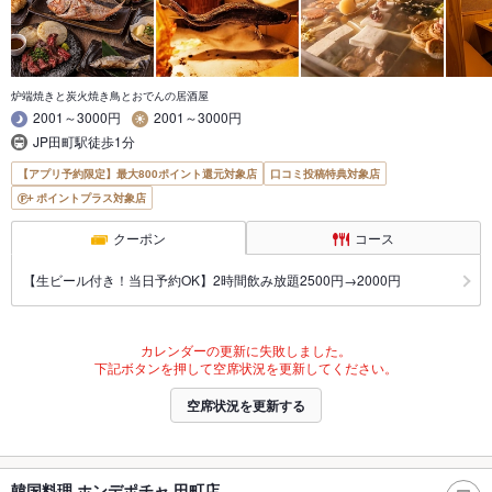
炉端焼きと炭火焼き鳥とおでんの居酒屋
2001～3000円
2001～3000円
JP田町駅徒歩1分
【アプリ予約限定】最大800ポイント還元対象店
口コミ投稿特典対象店
ポイントプラス対象店
クーポン
コース
【生ビール付き！当日予約OK】2時間飲み放題2500円→2000円
カレンダーの更新に失敗しました。
下記ボタンを押して空席状況を更新してください。
空席状況を更新する
韓国料理 ホンデポチャ 田町店