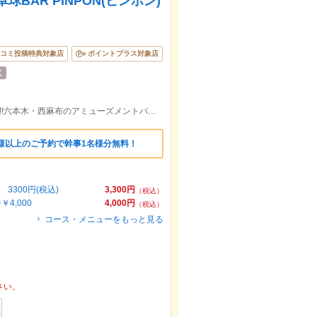
BAR PINPON(ピンポン)
コミ投稿特典対象店
ポイントプラス対象店
乃木坂駅・広尾駅・六本木駅から徒歩9分!!六本木・西麻布のアミューズメントバー★コスパ最強☆貸切パーティー４000円～
様以上のご予約で幹事1名様分無料！
300円(税込)
3,300円
（税込）
4,000
4,000円
（税込）
コース・メニューをもっと見る
さい。