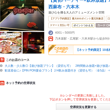
【貸切パーティー×飲み放題】卓球
西麻布・六本木
遊び心を擽る大人のアミューズメント空間
【アプリ予約限定】最大800ポイント還元対象店
口
スマート支払い可
ポイントつかえる
4001～5000円
【ネット予約限定】10名
このお店のコース
大人数・少人数◎【遊び放題プラン】（貸切も可） 2時間飲み放題×遊び放題♪ 3
歓送迎会に♪【PIN PON宴会プラン】２H飲み放題付き（貸切も可）〈全5品〉⇒￥
ネット予約の空席状況
カレンダーの更新に失敗しました。
下記ボタンを押して空席状況を更新してくだ
空席状況を更新する