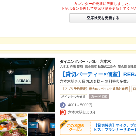
カレンダーの更新に失敗しました。
下記ボタンを押して空席状況を更新してくだ
空席状況を更新する
ダイニングバー・バル｜六本木
六本木 赤坂 貸切 完全個室 結婚式二次会 記念日 誕生日
【貸切パーティー×個室】REB
六本木駅チカ貸切10名様～ 無料特典多数♪
【アプリ予約限定】最大800ポイント還元対象店
口
ポイントつかえる
4001～5000円
六本木駅徒歩3分
【貸切特典】マイク、プ
ビス！プランナーサポー