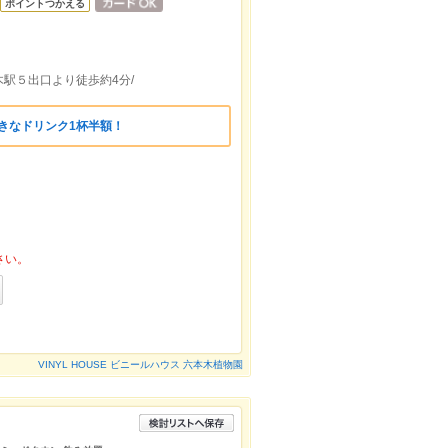
ポイントつかえる
駅５出口より徒歩約4分/
好きなドリンク1杯半額！
さい。
VINYL HOUSE ビニールハウス 六本木植物園