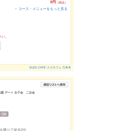
0円
（税込）
コース・メニューをもっと見る
さい。
SUZU CAFE スズカフェ 六本木
放題 デート 女子会 二次会
を降りて徒歩3分