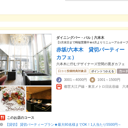
ダイニングバー・バル｜六本木
【3月末日まで時短営業中★4月よりリニューアルオー
赤坂/六本木 貸切パーティー S
カフェ）
六本木に佇むデザイナーズ空間の寛ぎカフェ
口コミ投稿特典対象店
ポイントつかえる
3001～4000円
1001～1500円
都営大江戸線・東京メトロ日比谷線 六本
このお店のコース
【貸切】 貸切パーティープラン★最大80名様までOK！1人当たり5500円～