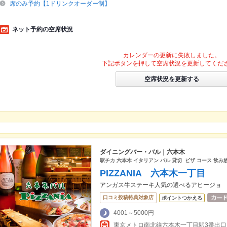
席のみ予約【1ドリンクオーダー制】
ネット予約の空席状況
カレンダーの更新に失敗しました。
下記ボタンを押して空席状況を更新してくだ
空席状況を更新する
ダイニングバー・バル｜六本木
駅チカ 六本木 イタリアン バル 貸切 ピザ コース 飲み
PIZZANIA 六本木一丁目
アンガス牛ステーキ人気の選べるアヒージョ
口コミ投稿特典対象店
ポイントつかえる
4001～5000円
東京メトロ南北線六本木一丁目駅3番出口