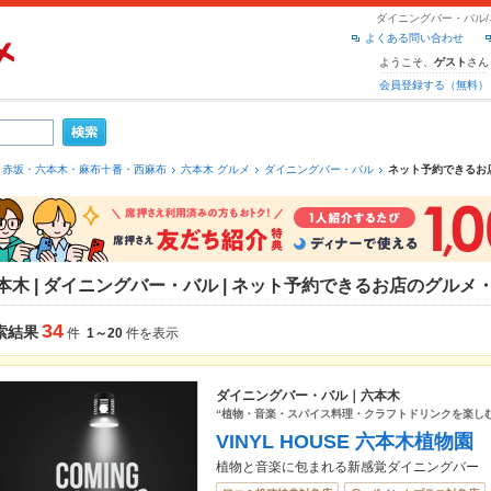
ダイニングバー・バル
よくある問い合わせ
ようこそ、
さん
ゲスト
会員登録する（無料）
赤坂・六本木・麻布十番・西麻布
六本木 グルメ
ダイニングバー・バル
ネット予約できるお
本木 | ダイニングバー・バル | ネット予約できるお店のグルメ
34
索結果
件
1～20
件を表示
ダイニングバー・バル｜六本木
“植物・音楽・スパイス料理・クラフトドリンクを楽し
VINYL HOUSE 六本木植物園
植物と音楽に包まれる新感覚ダイニングバー