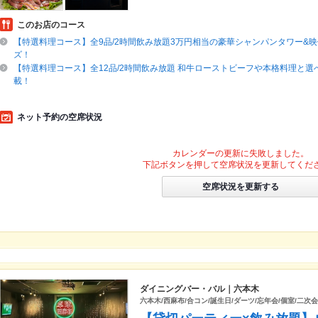
このお店のコース
【特選料理コース】全9品/2時間飲み放題3万円相当の豪華シャンパンタワー&
ズ！
【特選料理コース】全12品/2時間飲み放題 和牛ローストビーフや本格料理と選
載！
ネット予約の空席状況
カレンダーの更新に失敗しました。
下記ボタンを押して空席状況を更新してくだ
空席状況を更新する
ダイニングバー・バル｜六本木
六本木/西麻布/合コン/誕生日/ダーツ/忘年会/個室/二次会