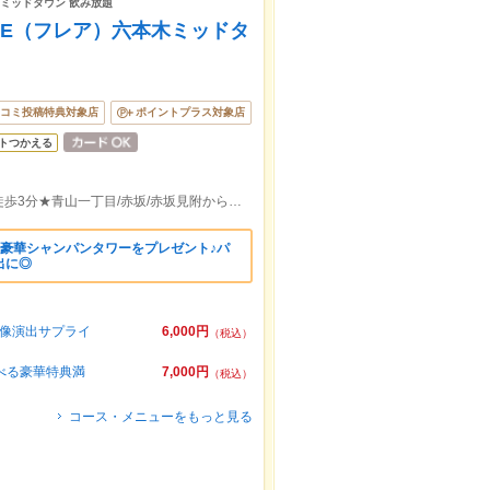
 ミッドタウン 飲み放題
RE（フレア）六本木ミッドタ
コミ投稿特典対象店
ポイントプラス対象店
トつかえる
大江戸線7番出口徒歩1分/乃木坂3番出口徒歩3分★青山一丁目/赤坂/赤坂見附から車7分。貸切14名様～ 無料特典多数♪
の豪華シャンパンタワーをプレゼント♪パ
出に◎
映像演出サプライ
6,000円
（税込）
べる豪華特典満
7,000円
（税込）
コース・メニューをもっと見る