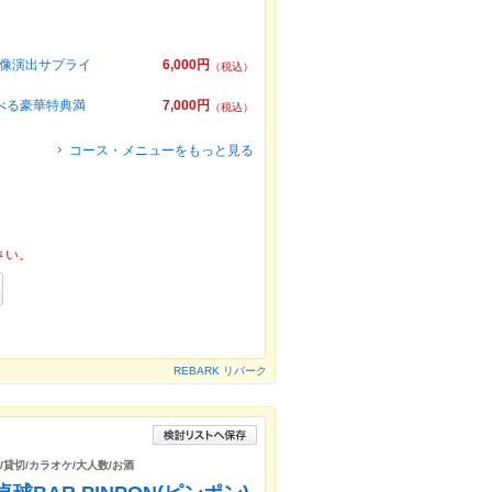
映像演出サプライ
6,000円
（税込）
べる豪華特典満
7,000円
（税込）
コース・メニューをもっと見る
さい。
REBARK リバーク
/貸切/カラオケ/大人数/お酒