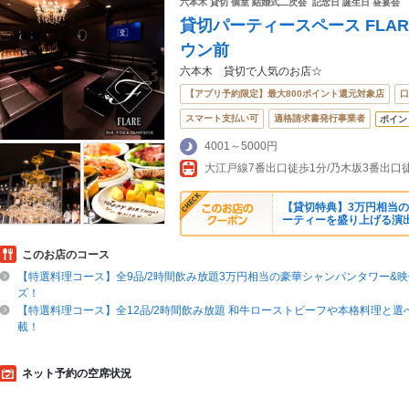
六本木 貸切 個室 結婚式二次会 記念日 誕生日 昼宴会
貸切パーティースペース FLA
ウン前
六本木 貸切で人気のお店☆
【アプリ予約限定】最大800ポイント還元対象店
口
スマート支払い可
適格請求書発行事業者
ポイン
4001～5000円
【貸切特典】3万円相当
ーティーを盛り上げる演
このお店のコース
【特選料理コース】全9品/2時間飲み放題3万円相当の豪華シャンパンタワー&
ズ！
【特選料理コース】全12品/2時間飲み放題 和牛ローストビーフや本格料理と選
載！
ネット予約の空席状況