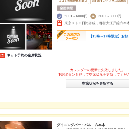
口コミ投稿特典対象店
ポイントプラス対象店
5001～6000円
2001～3000円
東京メトロ日比谷線，都営大江戸線六本木
【15時～17時限定】お
ネット予約の空席状況
カレンダーの更新に失敗しました。
下記ボタンを押して空席状況を更新してくだ
空席状況を更新する
ダイニングバー・バル｜六本木