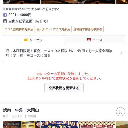
会社宴会歓送迎会ご予約も承っております♪
3001～4000円
自由が丘駅正面口徒歩3分
口コミ投稿特典対象店
ポイントプラス対象店
適格請求書発行事業者
クーポン
コース
日～木曜日限定！宴会コース１０名様以上のご利用でお一人様全額無
料！夢・舞・幸コースに限る
カレンダーの更新に失敗しました。
下記ボタンを押して空席状況を更新してください。
空席状況を更新する
焼肉 牛角 大岡山
焼肉・ホルモン
大岡山