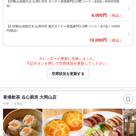
【2H飲み放題付き/お席2.5H】ダイナー居酒屋PELLMEコース＜全8品＞6000円(税
込)
6,000円
（税込）
【2.5H飲み放題付き/お席3H】贅沢ダイナー居酒屋PELLMEコース＜全7品＞10000
円(税込)
10,000円
（税込）
カレンダーの更新に失敗しました。
下記ボタンを押して空席状況を更新してください。
空席状況を更新する
香港飲茶 点心厨房 大岡山店
中華
大岡山