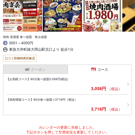
焼肉 居酒屋 食べ放題 飲み放題
3001～4000円
東急大井町線大岡山駅北口より 徒歩1分
口コミ投稿特典対象店
クーポン
コース
【お気軽コース】90分食べ放題3,058円(税込)
3,058円
（税込）
【焼肉堪能コース】90分食べ放題☆3718円（税込）
3,718円
（税込）
カレンダーの更新に失敗しました。
下記ボタンを押して空席状況を更新してください。