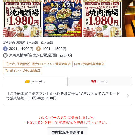
炭火焼肉 居酒屋 食べ放題 飲み放題
3001～4000円
1001～1500円
東急東横線｢自由が丘駅｣正面口徒歩3分
【アプリ予約限定】最大800ポイント還元対象店
口コミ投稿特典対象店
ポイントプラス対象店
クーポン
コース
【ご予約限定早割プラン】食べ飲み放題平日17時30分までのスタート
で焼肉堪能5000円/牛角5400円
カレンダーの更新に失敗しました。
下記ボタンを押して空席状況を更新してください。
空席状況を更新する