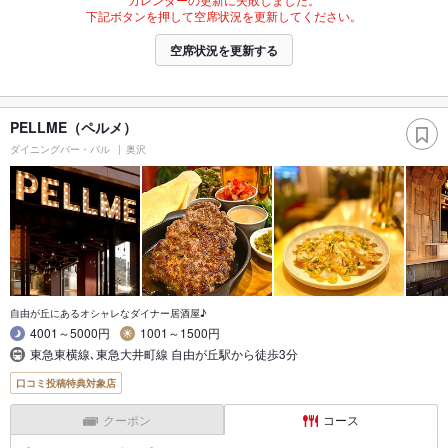
下記ボタンを押して空席状況を更新してください。
空席状況を更新する
PELLME（ペルメ）
ダイニングバー・バル
奥沢
自由が丘にあるオシャレなダイナー居酒屋♪
4001～5000円
1001～1500円
東急東横線､東急大井町線 自由が丘駅から徒歩3分
口コミ投稿特典対象店
クーポン
コース