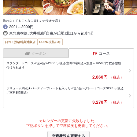
歌わなくてもこんなに楽しいカラオケ店！
2001～3000円
東急東横線､大井町線｢自由が丘駅｣北口から徒歩1分
口コミ投稿特典対象店
COIN+支払い可
クーポン
コース
スタンダードコース≪全4品≫2860円(税込/室料3時間込)※別途＋1650円で飲み放題
付けられます
2,860円
（税込）
ボリューム満点★パーティープレートも入った≪全5品≫グレートコース3278円(税込
／室料3時間込)
3,278円
（税込）
カレンダーの更新に失敗しました。
下記ボタンを押して空席状況を更新してください。
空席状況を更新する