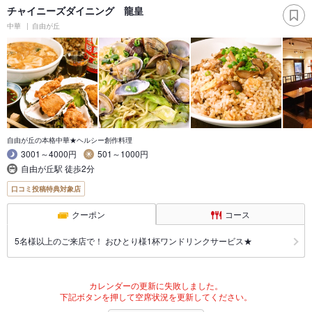
チャイニーズダイニング 龍皇
中華
自由が丘
自由が丘の本格中華★ヘルシー創作料理
3001～4000円
501～1000円
自由が丘駅 徒歩2分
口コミ投稿特典対象店
クーポン
コース
5名様以上のご来店で！ おひとり様1杯ワンドリンクサービス★
カレンダーの更新に失敗しました。
下記ボタンを押して空席状況を更新してください。