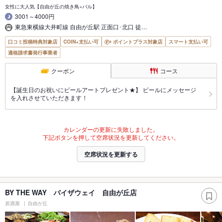
女性に大人気【自由が丘の焼き鳥×バル】
3001～4000円
東急東横線大井町線 自由が丘駅 正面口･北口 徒…
口コミ投稿特典対象店
COIN+支払い可
ポイントプラス対象店
スマート支払い可
適格請求書発行事業者
クーポン
コース
【誕生日のお祝いにビールアートプレゼント★】 ビールにメッセージ
を入れさせていただきます！
カレンダーの更新に失敗しました。
下記ボタンを押して空席状況を更新してください。
空席状況を更新する
BY THE WAY バイザウェイ 自由が丘店
居酒屋
自由が丘