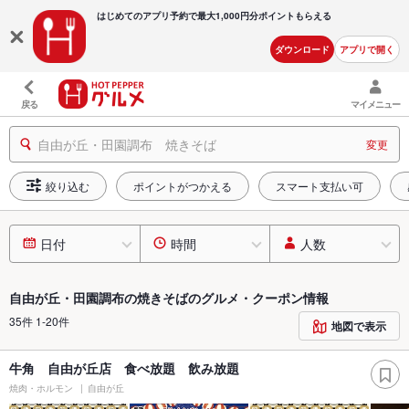
はじめてのアプリ予約で最大
1,000円分ポイントもらえる
ダウンロード
アプリで開く
戻る
マイメニュー
自由が丘・田園調布 焼きそば
変更
絞り込む
ポイントがつかえる
スマート支払い可
日付
時間
人数
自由が丘・田園調布の焼きそばのグルメ・クーポン情報
35件 1-20件
地図で表示
牛角 自由が丘店 食べ放題 飲み放題
焼肉・ホルモン
自由が丘