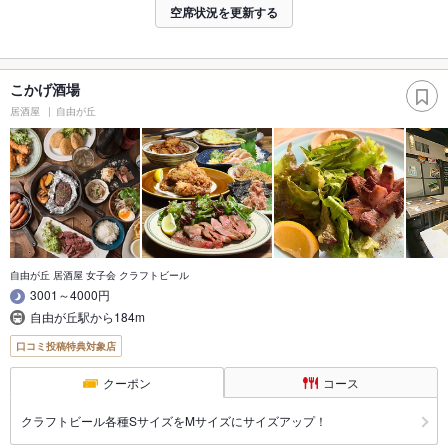
空席状況を更新する
こかげ酒場
居酒屋
自由が丘
自由が丘 居酒屋 女子会 クラフトビール
3001～4000円
自由が丘駅から184m
口コミ投稿特典対象店
クーポン
コース
クラフトビール各種SサイズをMサイズにサイズアップ！