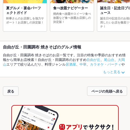
夏グルメ・宴会パーフ
食べ放題ナビゲーター
誕生日・記念日プ
ェクトガイド
ュース
焼肉食べ放題やスイーツ食べ
放題など食べ放題お店探しの
幹事さんのお店探しを強力サ
誕生日や記念日のお祝
決定版！
ポート！お店探しの決定版！
用したいお店を徹底リ
チ！
自由が丘・田園調布 焼きそばのグルメ情報
自由が丘・田園調布 焼きそばのお店一覧です。注目の特集や季節のおすすめ情
報から簡単お店検索！自由が丘・田園調布のおすすめ
自由が丘
、
尾山台
、
大岡
山
エリアで絞り込んだり、料理ジャンル
居酒屋
、
中華
、
カラオケ・パーティ
や
こだわりメニュー
からあげ
、
リゾット
、
お茶漬け
でお店探しができます。ホッ
もっと見る
トペッパーグルメなら、お得なクーポンはもちろん、とっておきのメニューや
季節のおすすめ料理など、お店の最新情報をご紹介しているので安心！24時間
使える簡単便利なネット予約が使えるお店も拡大中です。友達どうしの飲み会
にも、会社の宴会にも、デートやパーティーにもお得に便利にホットペッパー
戻る
ページの先頭へ戻る
グルメをご利用ください。