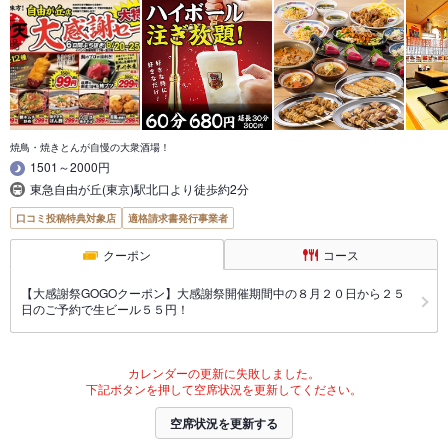
焼鳥・焼きとんが自慢の大衆酒場！
1501～2000円
東急自由が丘(東京)駅北口より徒歩約2分
口コミ投稿特典対象店
適格請求書発行事業者
クーポン
コース
【大感謝祭GOGOクーポン】大感謝祭開催期間中の８月２０日から２５
日のご予約で生ビール５５円！
カレンダーの更新に失敗しました。
下記ボタンを押して空席状況を更新してください。
空席状況を更新する