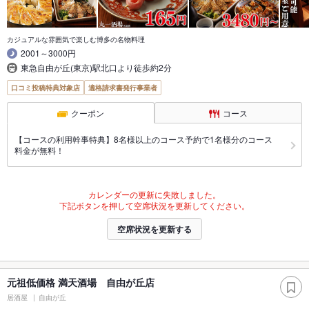
カジュアルな雰囲気で楽しむ博多の名物料理
2001～3000円
東急自由が丘(東京)駅北口より徒歩約2分
口コミ投稿特典対象店
適格請求書発行事業者
クーポン
コース
【コースの利用幹事特典】8名様以上のコース予約で1名様分のコース
料金が無料！
カレンダーの更新に失敗しました。
下記ボタンを押して空席状況を更新してください。
空席状況を更新する
元祖低価格 満天酒場 自由が丘店
居酒屋
自由が丘