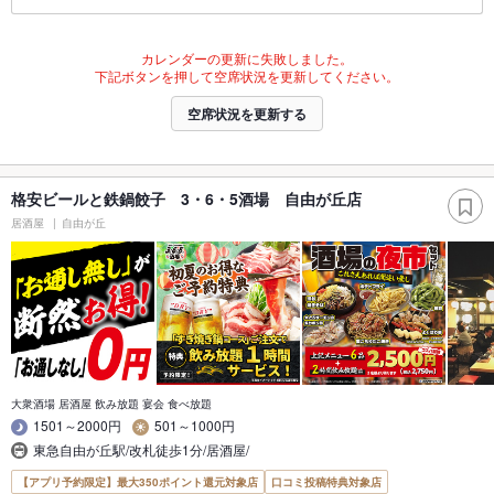
カレンダーの更新に失敗しました。
下記ボタンを押して空席状況を更新してください。
空席状況を更新する
格安ビールと鉄鍋餃子 3・6・5酒場 自由が丘店
居酒屋
自由が丘
大衆酒場 居酒屋 飲み放題 宴会 食べ放題
1501～2000円
501～1000円
東急自由が丘駅/改札徒歩1分/居酒屋/
【アプリ予約限定】最大350ポイント還元対象店
口コミ投稿特典対象店