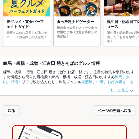
夏グルメ・宴会パーフ
食べ放題ナビゲーター
誕生日・記念日プ
ェクトガイド
ュース
焼肉食べ放題やスイーツ食べ
放題など食べ放題お店探しの
幹事さんのお店探しを強力サ
誕生日や記念日のお祝
決定版！
ポート！お店探しの決定版！
用したいお店を徹底リ
チ！
練馬・板橋・成増・江古田 焼きそばのグルメ情報
練馬・板橋・成増・江古田 焼きそばのお店一覧です。注目の特集や季節のおす
すめ情報から簡単お店検索！練馬・板橋・成増・江古田のおすすめ
練馬
、
大
山
、
成増
エリアで絞り込んだり、料理ジャンル
居酒屋
、
中華
、
お好み焼き・も
んじゃ
やこだわりメニュー
からあげ
、
お茶漬け
、
手羽先
でお店探しができま
もっと見る
す。ホットペッパーグルメなら、お得なクーポンはもちろん、とっておきのメ
ニューや季節のおすすめ料理など、お店の最新情報をご紹介しているので安
心！24時間使える簡単便利なネット予約が使えるお店も拡大中です。友達どう
しの飲み会にも、会社の宴会にも、デートやパーティーにもお得に便利にホッ
戻る
ページの先頭へ戻る
トペッパーグルメをご利用ください。