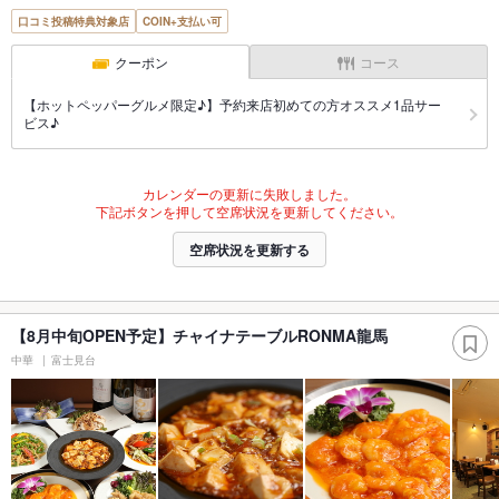
口コミ投稿特典対象店
COIN+支払い可
クーポン
コース
【ホットペッパーグルメ限定♪】予約来店初めての方オススメ1品サー
ビス♪
カレンダーの更新に失敗しました。
下記ボタンを押して空席状況を更新してください。
空席状況を更新する
【8月中旬OPEN予定】チャイナテーブルRONMA龍馬
中華
富士見台