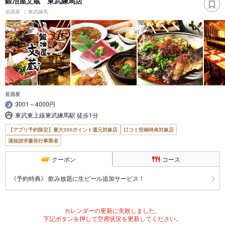
鍛冶屋文蔵 東武練馬店
居酒屋
東武練馬
居酒屋
3001～4000円
東武東上線東武練馬駅 徒歩1分
【アプリ予約限定】最大350ポイント還元対象店
口コミ投稿特典対象店
適格請求書発行事業者
クーポン
コース
《予約特典》 飲み放題に生ビール追加サービス！
カレンダーの更新に失敗しました。
下記ボタンを押して空席状況を更新してください。