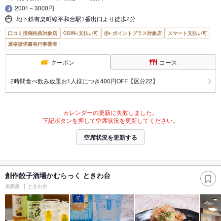
2001～3000円
地下鉄有楽町線平和台駅1番出口より徒歩2分
口コミ投稿特典対象店
COIN+支払い可
ポイントプラス対象店
スマート支払い可
適格請求書発行事業者
クーポン
コース
2時間食べ飲み放題お1人様につき400円OFF【区分22】
カレンダーの更新に失敗しました。
下記ボタンを押して空席状況を更新してください。
空席状況を更新する
創作餃子酒場かむらっく ときわ台
居酒屋
ときわ台