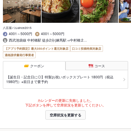
八百屋バルsince2015
4001～5000円
4001～5000円
西武池袋線 中村橋駅 徒歩2分(練馬駅→中村橋:2…
【アプリ予約限定】最大350ポイント還元対象店
口コミ投稿特典対象店
適格請求書発行事業者
クーポン
コース
【誕生日・記念日に◎】特製お祝いボックスプレート 1800円（税込
1980円）※前日まで要予約
カレンダーの更新に失敗しました。
下記ボタンを押して空席状況を更新してください。
空席状況を更新する