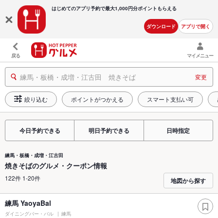
はじめてのアプリ予約で最大
1,000円分ポイントもらえる
ダウンロード
アプリで開く
戻る
マイメニュー
練馬・板橋・成増・江古田 焼きそば
変更
絞り込む
ポイントがつかえる
スマート支払い可
今日予約できる
明日予約できる
日時指定
練馬・板橋・成増・江古田
焼きそばのグルメ・クーポン情報
122件 1-20件
地図から探す
練馬 YaoyaBal
ダイニングバー・バル
練馬