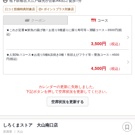
地下鉄都営大江戸線光が丘駅A4出口 徒歩1分
口コミ投稿特典対象店
ポイントプラス対象店
クーポン
コース
★これが定番★鮮魚の揚げ物！お造り3種盛りに握り寿司等～潮騒コース～3500円(税
込)
3,500円
（税込）
★人気No.1コース★お造り5種&浜焼き3種！有頭えびフライ等～豊漁コース～4500
円(税込)
4,500円
（税込）
カレンダーの更新に失敗しました。
下記ボタンを押して空席状況を更新してください。
空席状況を更新する
しろくまストア 大山南口店
居酒屋
大山