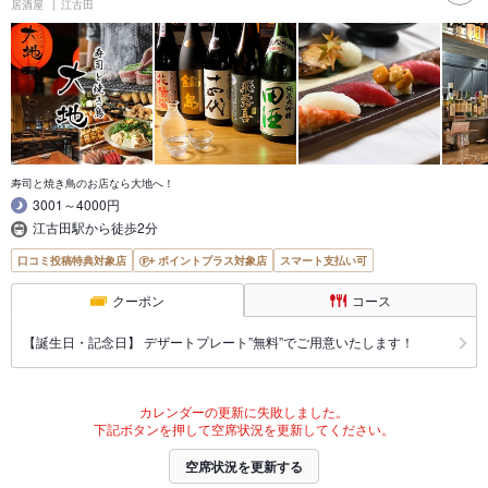
居酒屋
江古田
寿司と焼き鳥のお店なら大地へ！
3001～4000円
江古田駅から徒歩2分
口コミ投稿特典対象店
ポイントプラス対象店
スマート支払い可
クーポン
コース
【誕生日・記念日】 デザートプレート”無料”でご用意いたします！
カレンダーの更新に失敗しました。
下記ボタンを押して空席状況を更新してください。
空席状況を更新する