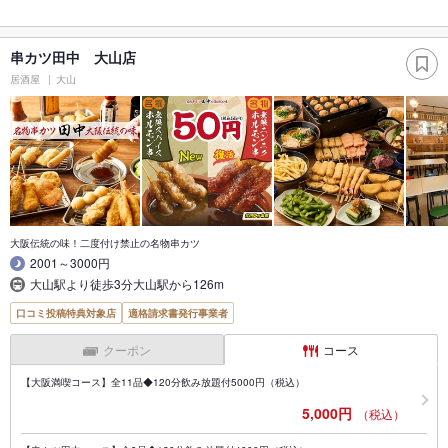
串カツ田中 大山店
居酒屋
大山
大阪伝統の味！二度付け禁止の名物串カツ
2001～3000円
大山駅より徒歩3分大山駅から126m
口コミ投稿特典対象店
適格請求書発行事業者
クーポン
コース
【大阪満喫コース】全11品◆120分飲み放題付5000円（税込）
5,000円
（税込）