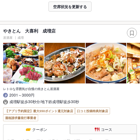
空席状況を更新する
やきとん 大喜利 成増店
居酒屋
成増
レトロな雰囲気が自慢の焼きとん居酒屋
2001～3000円
成増駅徒歩30秒分/地下鉄成増駅徒歩30秒
【アプリ予約限定】最大350ポイント還元対象店
口コミ投稿特典対象店
適格請求書発行事業者
クーポン
コース