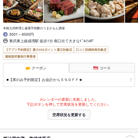
本格九州料理と厳選芋焼酎のうまかもん酒場
3001～4000円
東武東上線成増駅 徒歩1分 南口出て大きなﾋﾞﾙの4F
【アプリ予約限定】最大350ポイント還元対象店
口コミ投稿特典対象店
適格請求書発行事業者
クーポン
コース
■【席のみ予約限定】お会計から５％ＯＦＦ★
カレンダーの更新に失敗しました。
下記ボタンを押して空席状況を更新してください。
空席状況を更新する