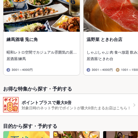
練馬酒場 兎に角
温野菜 ときわ台店
昭和レトロ空間でカジュアル雰囲気の居…
しゃぶしゃぶ 肉 食べ放題 飲
居酒屋/練馬
居酒屋/ときわ台
3001～4000円
3001～4000円
1001～150
お得な特集から探す・予約する
ポイントプラスで最大8倍
対象日時のネット予約でポイントが最大8倍たまるお店はこちら！
目的から探す・予約する