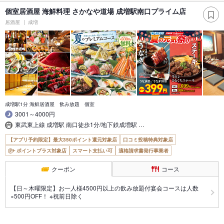
個室居酒屋 海鮮料理 さかなや道場 成増駅南口プライム店
居酒屋
成増
成増駅1分 海鮮居酒屋 飲み放題 個室
3001～4000円
東武東上線 成増駅 南口徒歩1分/地下鉄成増駅 …
【アプリ予約限定】最大350ポイント還元対象店
口コミ投稿特典対象店
ポイントプラス対象店
スマート支払い可
適格請求書発行事業者
クーポン
コース
【日～木曜限定】お一人様4500円以上の飲み放題付宴会コースは人数
×500円OFF！ ※祝前日除く