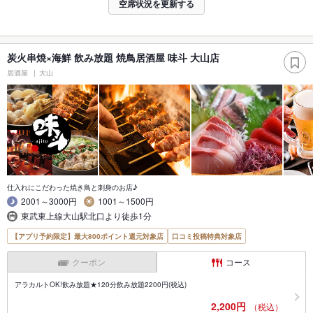
空席状況を更新する
炭火串焼×海鮮 飲み放題 焼鳥居酒屋 味斗 大山店
居酒屋
大山
仕入れにこだわった焼き鳥と刺身のお店♪
2001～3000円
1001～1500円
東武東上線大山駅北口より徒歩1分
【アプリ予約限定】最大800ポイント還元対象店
口コミ投稿特典対象店
クーポン
コース
アラカルトOK!飲み放題★120分飲み放題2200円(税込)
2,200円
（税込）