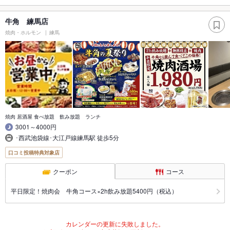
牛角 練馬店
焼肉・ホルモン
練馬
焼肉 居酒屋 食べ放題 飲み放題 ランチ
3001～4000円
･西武池袋線･大江戸線練馬駅 徒歩5分
口コミ投稿特典対象店
クーポン
コース
平日限定！焼肉会 牛角コース×2h飲み放題5400円（税込）
カレンダーの更新に失敗しました。