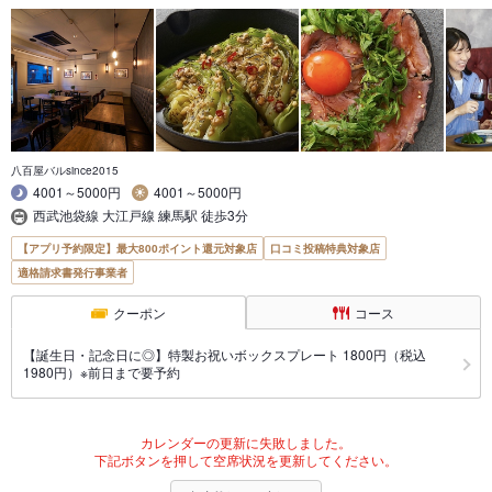
八百屋バルsince2015
4001～5000円
4001～5000円
西武池袋線 大江戸線 練馬駅 徒歩3分
【アプリ予約限定】最大800ポイント還元対象店
口コミ投稿特典対象店
適格請求書発行事業者
クーポン
コース
【誕生日・記念日に◎】特製お祝いボックスプレート 1800円（税込
1980円）※前日まで要予約
カレンダーの更新に失敗しました。
下記ボタンを押して空席状況を更新してください。