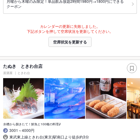
月曜から木曜のみ限定！単品飲み放題2時間1980円→1800円にできる
クーポン
カレンダーの更新に失敗しました。
下記ボタンを押して空席状況を更新してください。
空席状況を更新する
たぬき ときわ台店
居酒屋
ときわ台
水槽から捌きたて！鮮魚と100種の料理♪
3001～4000円
東武東上線ときわ台(東京)駅南口より徒歩約3分