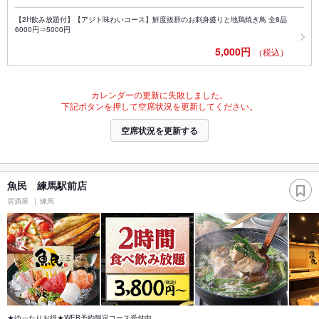
【2H飲み放題付】【アジト味わいコース】鮮度抜群のお刺身盛りと地鶏焼き鳥 全8品
6000円⇒5000円
5,000円
（税込）
カレンダーの更新に失敗しました。
下記ボタンを押して空席状況を更新してください。
空席状況を更新する
魚民 練馬駅前店
居酒屋
練馬
★ゆったりお得★WEB予約限定コース受付中