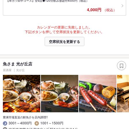
【串カツ田中コース】全9品◆120分飲み放題付4000円（税込）
4,000円
（税込）
カレンダーの更新に失敗しました。
下記ボタンを押して空席状況を更新してください。
空席状況を更新する
魚さま 光が丘店
居酒屋
光が丘
豊洲市場直送の鮮魚介を店内調理!!
3001～4000円
1001～1500円