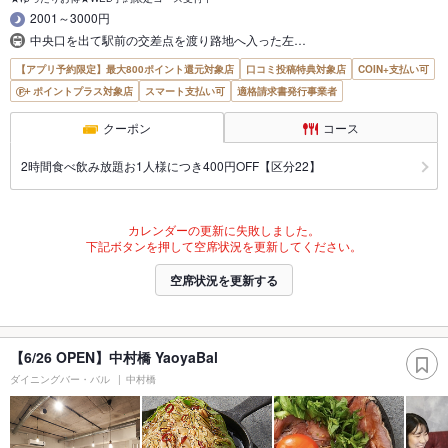
2001～3000円
中央口を出て駅前の交差点を渡り路地へ入った左…
【アプリ予約限定】最大800ポイント還元対象店
口コミ投稿特典対象店
COIN+支払い可
ポイントプラス対象店
スマート支払い可
適格請求書発行事業者
クーポン
コース
2時間食べ飲み放題お1人様につき400円OFF【区分22】
カレンダーの更新に失敗しました。
下記ボタンを押して空席状況を更新してください。
空席状況を更新する
【6/26 OPEN】中村橋 YaoyaBal
ダイニングバー・バル
中村橋