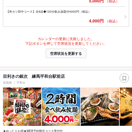
5,000円
（税込）
【串カツ田中コース】全9品◆120分飲み放題付4000円（税込）
4,000円
（税込）
カレンダーの更新に失敗しました。
下記ボタンを押して空席状況を更新してください。
空席状況を更新する
目利きの銀次 練馬平和台駅前店
居酒屋
平和台
★ゆったりお得★WEB予約限定コース受付中