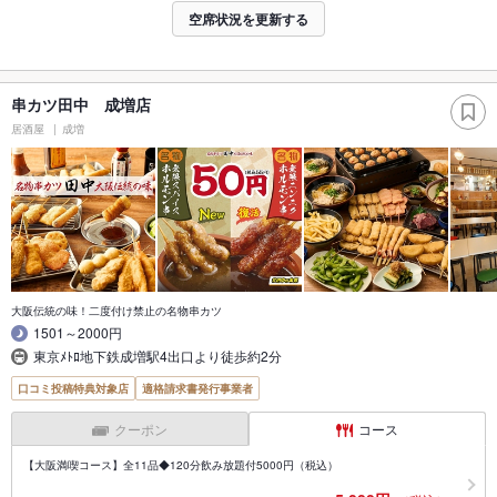
空席状況を更新する
串カツ田中 成増店
居酒屋
成増
大阪伝統の味！二度付け禁止の名物串カツ
1501～2000円
東京ﾒﾄﾛ地下鉄成増駅4出口より徒歩約2分
口コミ投稿特典対象店
適格請求書発行事業者
クーポン
コース
【大阪満喫コース】全11品◆120分飲み放題付5000円（税込）