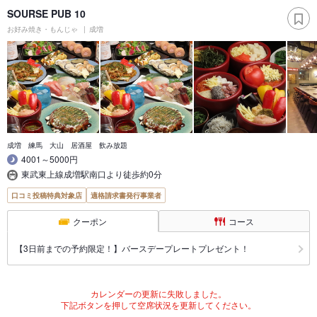
SOURSE PUB 10
お好み焼き・もんじゃ
成増
成増 練馬 大山 居酒屋 飲み放題
4001～5000円
東武東上線成増駅南口より徒歩約0分
口コミ投稿特典対象店
適格請求書発行事業者
クーポン
コース
【3日前までの予約限定！】バースデープレートプレゼント！
カレンダーの更新に失敗しました。
下記ボタンを押して空席状況を更新してください。