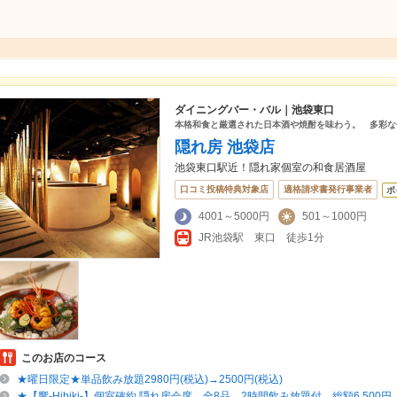
ダイニングバー・バル｜池袋東口
本格和食と厳選された日本酒や焼酎を味わう。 多彩な
隠れ房 池袋店
池袋東口駅近！隠れ家個室の和食居酒屋
口コミ投稿特典対象店
適格請求書発行事業者
ポ
4001～5000円
501～1000円
JR池袋駅 東口 徒歩1分
このお店のコース
★曜日限定★単品飲み放題2980円(税込)→2500円(税込)
★【響-Hibiki-】個室確約 隠れ房会席 全8品 2時間飲み放題付 総額6,500円