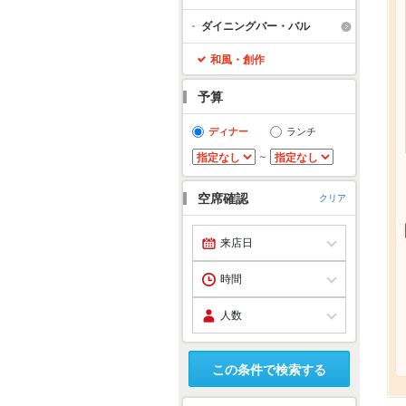
ダイニングバー・バル
和風・創作
予算
ディナー
ランチ
～
空席確認
クリア
この条件で検索する