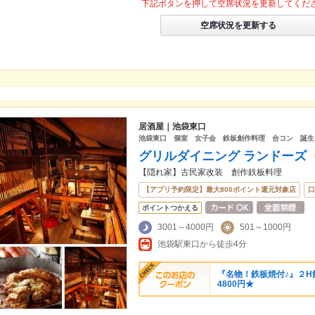
下記ボタンを押して空席状況を更新してくだ
空席状況を更新する
居酒屋｜池袋東口
池袋東口 個室 女子会 鉄板創作料理 合コン 誕生
グリルダイニング ランドーズ（
【隠れ家】古民家改装 創作鉄板料理
【アプリ予約限定】最大800ポイント還元対象店
口
ポイントつかえる
3001～4000円
501～1000円
池袋駅東口から徒歩4分
『名物！鉄板焼付♪』２H
4800円★