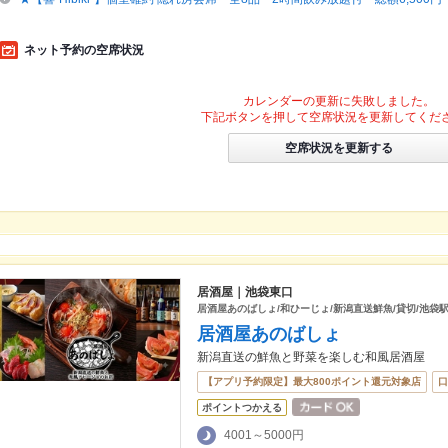
ネット予約の空席状況
カレンダーの更新に失敗しました。
下記ボタンを押して空席状況を更新してくだ
空席状況を更新する
居酒屋｜池袋東口
居酒屋あのばしょ/和ひーじょ/新潟直送鮮魚/貸切/池袋駅
居酒屋あのばしょ
新潟直送の鮮魚と野菜を楽しむ和風居酒屋
【アプリ予約限定】最大800ポイント還元対象店
口
ポイントつかえる
4001～5000円