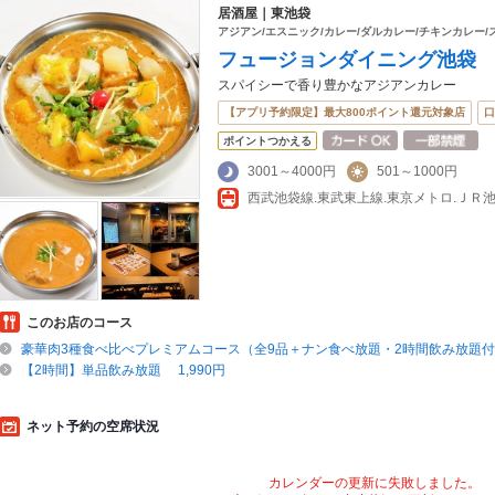
居酒屋｜東池袋
アジアン/エスニック/カレー/ダルカレー/チキンカレー/
フュージョンダイニング池袋
スパイシーで香り豊かなアジアンカレー
【アプリ予約限定】最大800ポイント還元対象店
口
ポイントつかえる
3001～4000円
501～1000円
このお店のコース
豪華肉3種食べ比べプレミアムコース（全9品＋ナン食べ放題・2時間飲み放題
【2時間】単品飲み放題 1,990円
ネット予約の空席状況
カレンダーの更新に失敗しました。