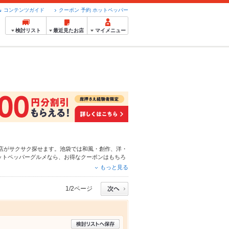
コンテンツガイド
クーポン 予約 ホットペッパー
検討リスト
最近見たお店
マイメニュー
店がサクサク探せます。池袋では和風・創作、
洋・
ットペッパーグルメなら、お得なクーポンはもちろ
24時間使える簡単便利なネット予約が使えるお店
もっと見る
利にホットペッパーグルメをご利用ください。
1/2ページ