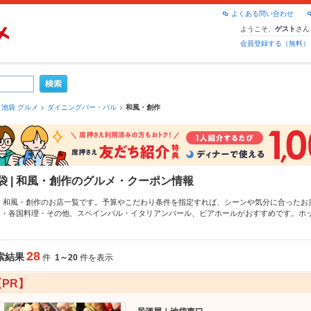
よくある問い合わせ
ようこそ、
さん
ゲスト
会員登録する（無料）
池袋 グルメ
ダイニングバー・バル
和風・創作
袋 | 和風・創作のグルメ・クーポン情報
袋 和風・創作のお店一覧です。予算やこだわり条件を指定すれば、シーンや気分に合ったお
洋・各国料理・その他
、
スペインバル・イタリアンバール
、
ビアホール
がおすすめです。ホ
、こだわりメニューや季節のおすすめ料理など、お店の最新情報をご紹介しているので安心！
拡大中です。友達どうしの飲み会にも、会社の宴会にも、デートやパーティーにもお得に便
28
索結果
件
1～20
件を表示
【PR】