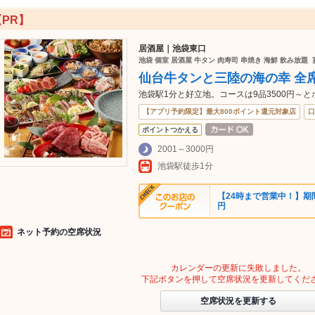
【PR】
居酒屋｜池袋東口
池袋 個室 居酒屋 牛タン 肉寿司 串焼き 海鮮 飲み放題 
仙台牛タンと三陸の海の幸 全席
池袋駅1分と好立地。コースは9品3500円～
【アプリ予約限定】最大800ポイント還元対象店
口
ポイントつかえる
2001～3000円
池袋駅徒歩1分
【24時まで営業中！】期間
円
ネット予約の空席状況
カレンダーの更新に失敗しました。
下記ボタンを押して空席状況を更新してくだ
空席状況を更新する