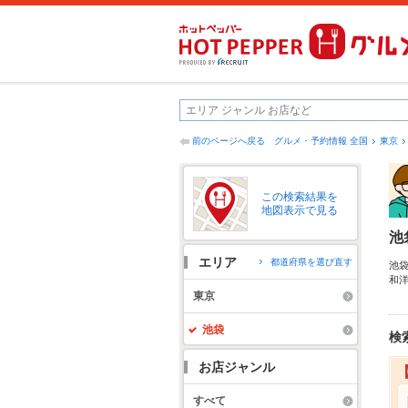
前のページへ戻る
グルメ・予約情報 全国
東京
この検索結果を
地図表示で見る
池
エリア
都道府県を選び直す
池
和
ん
東京
も
池袋
検
お店ジャンル
すべて