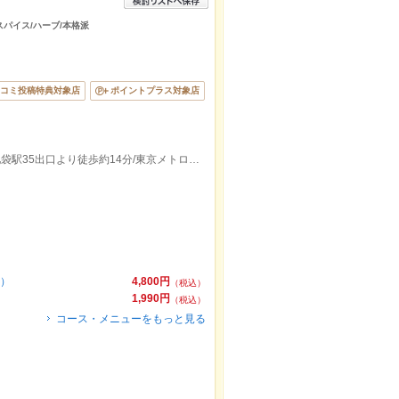
スパイス/ハーブ/本格派
コミ投稿特典対象店
ポイントプラス対象店
西武池袋線.東武東上線.東京メトロ.ＪＲ池袋駅35出口より徒歩約14分/東京メトロ有楽町線東池袋駅2出口より徒歩約13分
付）
4,800円
（税込）
1,990円
（税込）
コース・メニューをもっと見る