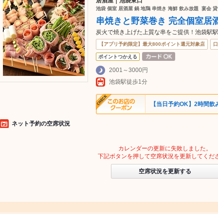
居酒屋｜池袋東口
池袋 個室 居酒屋 鍋 地鶏 串焼き 海鮮 飲み放題 宴会 貸
串焼きと野菜巻き 完全個室居酒
炭火で焼き上げた上質な串をご提供！池袋駅駅
【アプリ予約限定】最大800ポイント還元対象店
口
ポイントつかえる
2001～3000円
池袋駅徒歩1分
【当日予約OK】2時間飲み
ネット予約の空席状況
カレンダーの更新に失敗しました。
下記ボタンを押して空席状況を更新してくだ
空席状況を更新する