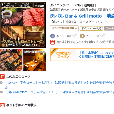
ダイニングバー・バル｜池袋東口
池袋東口 肉バル ステーキ 誕生日 女子会 貸切 接待 ワイ
肉バル Bar & Grill motto 池
【肉バル】池袋4分！ロースビーフ×ワイン
口コミ投稿特典対象店
ポイントつかえる
5001～6000円
501～1000円
【日～木限定】19:00
く日曜日～木曜日が対象
このお店のコース
【ゆったり宴会コース】全8品以上!【150分制/飲み放題付き】送別会/歓迎会/女
会
【肉バルmottoコース】全9品以上！【150分制飲み放題付】送別会/歓迎会/女子
ネット予約の空席状況