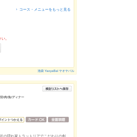
コース・メニューをもっと見る
さい。
池袋 YaoyaBal ヤオヤバル
切/肉/魚/ディナー
ポイントつかえる
ＪＲ山手線目白駅出口より徒歩約3分！駅近の隠れ家トラットリアでこだわりの創作イタリアンをご堪能。