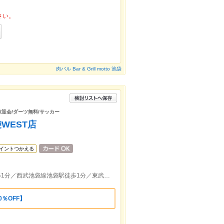
さい。
肉バル Bar & Grill motto 池袋
/歓迎会/ダーツ無料/サッカー
WEST店
イントつかえる
JR池袋駅西口徒歩1分／地下鉄池袋駅徒歩1分／西武池袋線池袋駅徒歩1分／東武東上線池袋駅徒歩1分
0％OFF】