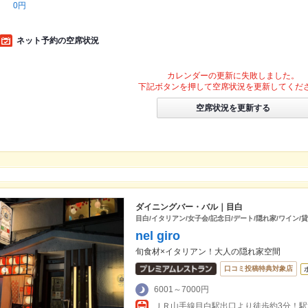
0円
ネット予約の空席状況
カレンダーの更新に失敗しました。
下記ボタンを押して空席状況を更新してくだ
空席状況を更新する
ダイニングバー・バル｜目白
目白/イタリアン/女子会/記念日/デート/隠れ家/ワイン/貸
nel giro
旬食材×イタリアン！大人の隠れ家空間
口コミ投稿特典対象店
6001～7000円