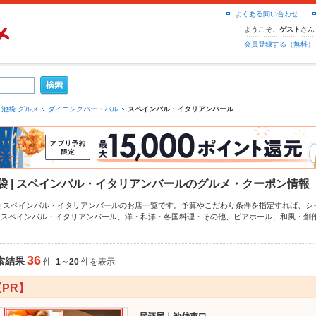
よくある問い合わせ
ようこそ、
さん
ゲスト
会員登録する（無料）
池袋 グルメ
ダイニングバー・バル
スペインバル・イタリアンバール
袋 | スペインバル・イタリアンバールのグルメ・クーポン情報
袋 スペインバル・イタリアンバールのお店一覧です。予算やこだわり条件を指定すれば、シ
はスペインバル・イタリアンバール、
洋・和洋・各国料理・その他
、
ビアホール
、
和風・創
なクーポンはもちろん、こだわりメニュー
生ハム
、
アヒージョ
、
パエリア
や季節のおすすめ
！24時間使える簡単便利なネット予約が使えるお店も拡大中です。友達どうしの飲み会にも
利にホットペッパーグルメをご利用ください。
36
索結果
件
1～20
件を表示
【PR】