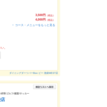
3,500円
（税込）
4,000円
（税込）
コース・メニューをもっと見る
さい。
ダイニングダーツバーBee ビー 池袋WEST店
/卓球/ゴルフ/個室/サッカー
袋店