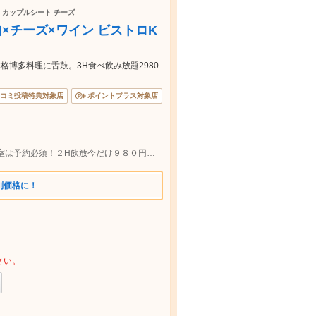
題 カップルシート チーズ
肉×チーズ×ワイン ビストロK
博多料理に舌鼓。3H食べ飲み放題2980
コミ投稿特典対象店
ポイントプラス対象店
【JR池袋駅徒歩１分】自慢のかまくら個室は予約必須！２H飲放今だけ９８０円◎３H飲放付きコース３５００円から♪各税込
別価格に！
さい。