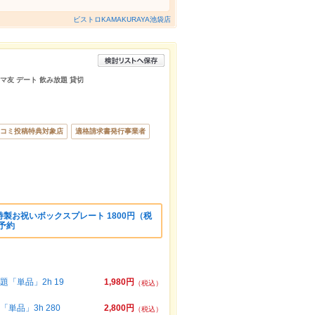
ビストロKAMAKURAYA池袋店
ママ友 デート 飲み放題 貸切
コミ投稿特典対象店
適格請求書発行事業者
製お祝いボックスプレート 1800円（税
予約
「単品」2h 19
1,980円
（税込）
品」3h 280
2,800円
（税込）