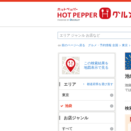
前のページへ戻る
グルメ・予約情報 全国
東京
この検索結果を
地図表示で見る
池
エリア
都道府県を選び直す
池
で
得
東京
心
便
池袋
検
お店ジャンル
すべて