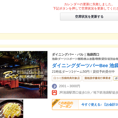
カレンダーの更新に失敗しました。
下記ボタンを押して空席状況を更新してくだ
空席状況を更新する
ダイニングバー・バル｜池袋西口
池袋/ダーツ/スポーツ/観戦/飲み放題/喫煙/貸切/送別会
ダイニングダーツバーBee 池袋
21時迄ダーツ1ゲーム50円！貸切予約受付中
口コミ投稿特典対象店
適格請求書発行事業者
ポ
2001～3000円
今すぐ使える♪ 【お会計1