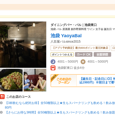
ダイニングバー・バル｜池袋東口
池袋 バル 居酒屋 創作野菜料理 ワイン 女子会 誕生日 
池袋 YaoyaBal
八百屋バルsince2015
【アプリ予約限定】最大800ポイント還元対象店
口
ポイントつかえる
4001～5000円
4001～5000円
池袋駅東口 徒歩4分
【誕生日・記念日に◎】特
込1980円）※前日まで要
このお店のコース
【3杯飲むなら絶対お得】全50種類以上★生もスパークリングも飲める！飲み放題
80円
【さらにお得な3時間】全50種類以上★生もスパークリングも飲める！飲み放題「単