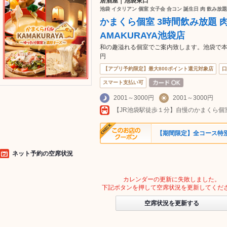
居酒屋｜池袋東口
池袋 イタリアン 個室 女子会 合コン 誕生日 肉 飲み放
かまくら個室 3時間飲み放題 
AMAKURAYA池袋店
和の趣溢れる個室でご案内致します。池袋で本格
円
【アプリ予約限定】最大800ポイント還元対象店
口
スマート支払い可
2001～3000円
2001～3000円
【期間限定】全コース特
ネット予約の空席状況
カレンダーの更新に失敗しました。
下記ボタンを押して空席状況を更新してくだ
空席状況を更新する