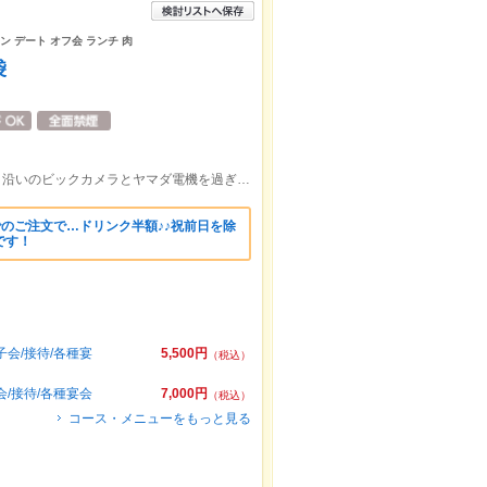
ン デート オフ会 ランチ 肉
袋
池袋駅東口徒歩3分 東口出て左へ明治通り沿いのビックカメラとヤマダ電機を過ぎて2つ目の交差点を左折した先のビル2階。
までのご注文で…ドリンク半額♪♪祝前日を除
です！
子会/接待/各種宴
5,500円
（税込）
会/接待/各種宴会
7,000円
（税込）
コース・メニューをもっと見る