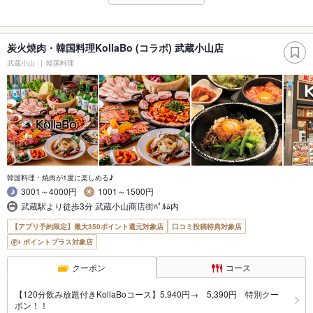
炭火焼肉・韓国料理KollaBo (コラボ) 武蔵小山店
武蔵小山
韓国料理
韓国料理・焼肉が1度に楽しめる♪
3001～4000円
1001～1500円
武蔵駅より徒歩3分 武蔵小山商店街ﾊﾟﾙﾑ内
【アプリ予約限定】最大350ポイント還元対象店
口コミ投稿特典対象店
ポイントプラス対象店
クーポン
コース
【120分飲み放題付きKollaBoコース】5,940円→ 5,390円 特別クー
ポン！！