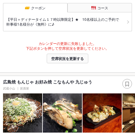
クーポン
コース
【平日＋ディナータイム１７時以降限定】★ 10名様以上のご予約で
幹事様1名様分が《無料》に♪
カレンダーの更新に失敗しました。
下記ボタンを押して空席状況を更新してください。
空席状況を更新する
広島焼 もんじゃ お好み焼 こなもんや 九じゅう
武蔵小山
居酒屋