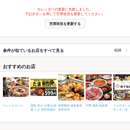
カレンダーの更新に失敗しました。
下記ボタンを押して空席状況を更新してください。
空席状況を更新する
608
条件が似ているお店をすべて見る
おすすめのお店
ベントエマーレ
焼鳥 串カツ&飲み放
串家物語 神楽食堂
中野 焼肉 味楽来
うらやましか
題 たま 高田馬場店
吉祥寺店
センター店