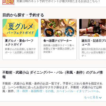
対象日時のネット予約でポイントが最大8倍たまるお店はこちら！
目的から探す・予約する
夏グルメ・宴会パーフ
食べ放題ナビゲーター
誕生日・記念日プ
ェクトガイド
ュース
焼肉食べ放題やスイーツ食べ
放題など食べ放題お店探しの
幹事さんのお店探しを強力サ
誕生日や記念日のお祝
決定版！
ポート！お店探しの決定版！
用したいお店を徹底リ
チ！
不動前・武蔵小山 ダイニングバー・バル（和風・創作）のグルメ情
報
不動前・武蔵小山 和風・創作のお店一覧です。予算やこだわり条件を指定すれ
ば、シーンや気分に合ったお店がサクサク探せます。不動前・武蔵小山では和
風・創作、
洋・和洋・各国料理・その他
、
スペインバル・イタリアンバール
、
ビアホール
がおすすめです。ホットペッパーグルメなら、お得なクーポンはも
もっと見る
ちろん、こだわりメニューや季節のおすすめ料理など、お店の最新情報をご紹
介しているので安心！24時間使える簡単便利なネット予約が使えるお店も拡大
中です。友達どうしの飲み会にも、会社の宴会にも、デートやパーティーにも