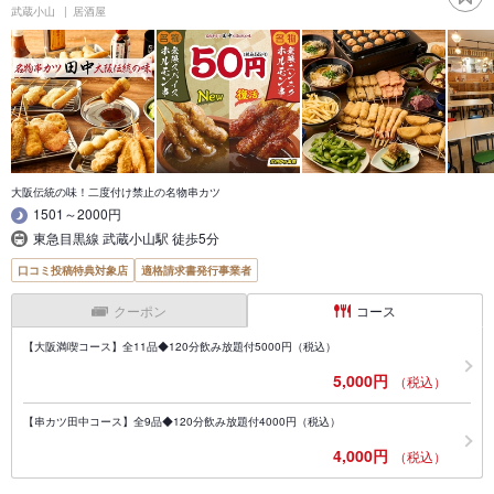
武蔵小山
居酒屋
大阪伝統の味！二度付け禁止の名物串カツ
1501～2000円
東急目黒線 武蔵小山駅 徒歩5分
口コミ投稿特典対象店
適格請求書発行事業者
クーポン
コース
【大阪満喫コース】全11品◆120分飲み放題付5000円（税込）
5,000円
（税込）
【串カツ田中コース】全9品◆120分飲み放題付4000円（税込）
4,000円
（税込）