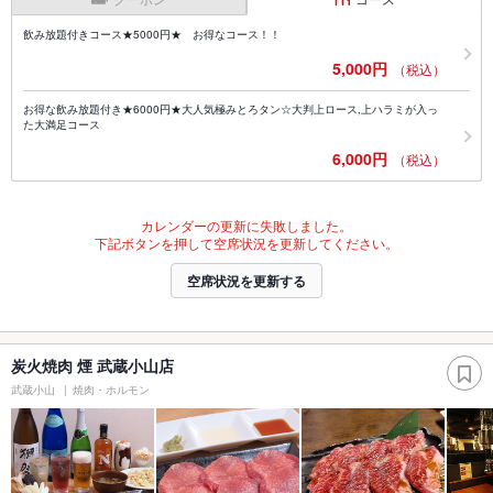
飲み放題付きコース★5000円★ お得なコース！！
5,000円
（税込）
お得な飲み放題付き★6000円★大人気極みとろタン☆大判上ロース,上ハラミが入っ
た大満足コース
6,000円
（税込）
カレンダーの更新に失敗しました。
下記ボタンを押して空席状況を更新してください。
空席状況を更新する
炭火焼肉 煙 武蔵小山店
武蔵小山
焼肉・ホルモン