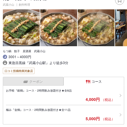
武蔵小山
創作料理
もつ鍋 餃子 居酒屋 武蔵小山
3001～4000円
東急目黒線『武蔵小山駅』より徒歩3分
口コミ投稿特典対象店
クーポン
コース
お手軽『銀鶴』コース・2時間飲み放題付き★全8品
4,000円
（税込）
極み『金鶴』コース・2時間飲み放題付き★全11品
5,000円
（税込）