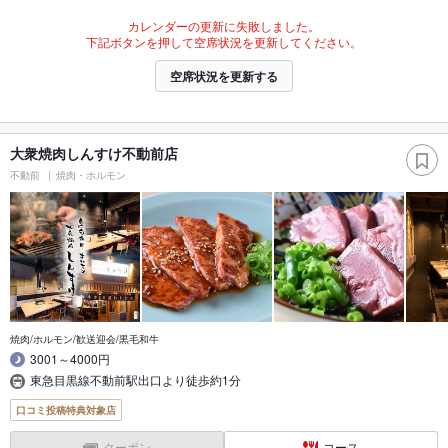
カレンダーの更新に失敗しました。
下記ボタンを押して空席状況を更新してください。
空席状況を更新する
大衆焼肉しんすけ不動前店
不動前
焼肉・ホルモン
焼肉/ホルモン/歓送迎会/黒毛和牛
3001～4000円
東急目黒線不動前駅出口より徒歩約1分
口コミ投稿特典対象店
クーポン
コース