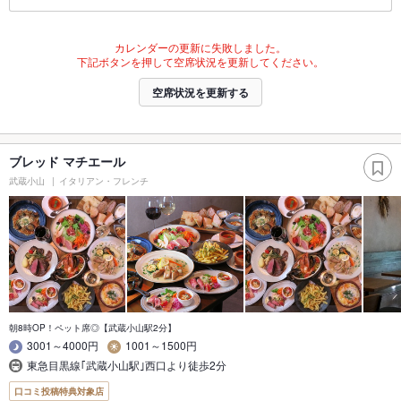
カレンダーの更新に失敗しました。
下記ボタンを押して空席状況を更新してください。
空席状況を更新する
ブレッド マチエール
武蔵小山
イタリアン・フレンチ
朝8時OP！ペット席◎【武蔵小山駅2分】
3001～4000円
1001～1500円
東急目黒線｢武蔵小山駅｣西口より徒歩2分
口コミ投稿特典対象店