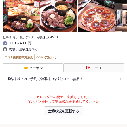
仕事帰りに一息。ディナーが美味しいPub♪
3001～4000円
武蔵小山駅徒歩3分
口コミ投稿特典対象店
COIN+支払い可
クーポン
コース
15名様以上のご予約で幹事様1名様分コース無料！
カレンダーの更新に失敗しました。
下記ボタンを押して空席状況を更新してください。
空席状況を更新する