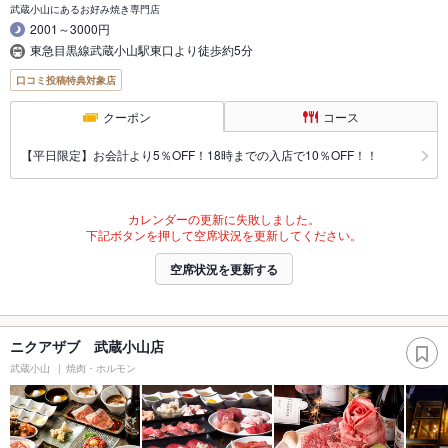
武蔵小山にあるお好み焼き専門店
2001～3000円
東急目黒線武蔵小山駅東口より徒歩約5分
口コミ投稿特典対象店
クーポン
コース
【平日限定】お会計より5％OFF！18時までの入店で10％OFF！！
カレンダーの更新に失敗しました。
下記ボタンを押して空席状況を更新してください。
空席状況を更新する
ニクアザブ 武蔵小山店
武蔵小山
焼肉・ホルモン