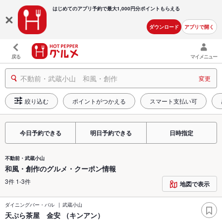
はじめてのアプリ予約で最大
1,000円分ポイントもらえる
ダウンロード
アプリで開く
戻る
マイメニュー
不動前・武蔵小山 和風・創作
変更
絞り込む
ポイントがつかえる
スマート支払い可
今日予約できる
明日予約できる
日時指定
不動前・武蔵小山
和風・創作のグルメ・クーポン情報
3件 1-3件
地図で表示
ダイニングバー・バル
武蔵小山
天ぷら茶屋 金安 （キンアン）