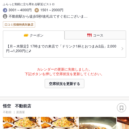
ふらっと気軽に立ち寄れる駅近ビストロ
3001～4000円
1501～2000円
不動前駅から徒歩5秒!改札出てすぐ右にございま…
口コミ投稿特典対象店
クーポン
コース
【月～木限定】17時までの来店で「ドリンク1杯とおつまみ2品」2,000
円→1,200円に♪
カレンダーの更新に失敗しました。
下記ボタンを押して空席状況を更新してください。
空席状況を更新する
悟空 不動前店
不動前
居酒屋