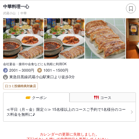
中華料理一心
武蔵小山
中華
会社宴会・接待や会食などにも気軽に利用OK
2001～3000円
1001～1500円
東急目黒線武蔵小山駅東口より徒歩3分
口コミ投稿特典対象店
クーポン
コース
≪平日（月～金）限定☆≫ 15名様以上のコースご予約で1名様分のコー
ス料金を無料に♪
カレンダーの更新に失敗しました。
下記ボタンを押して空席状況を更新してください。