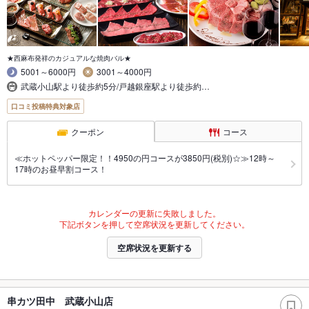
★西麻布発祥のカジュアルな焼肉バル★
5001～6000円
3001～4000円
武蔵小山駅より徒歩約5分/戸越銀座駅より徒歩約…
口コミ投稿特典対象店
クーポン
コース
≪ホットペッパー限定！！4950の円コースが3850円(税別)☆≫12時～
17時のお昼早割コース！
カレンダーの更新に失敗しました。
下記ボタンを押して空席状況を更新してください。
空席状況を更新する
串カツ田中 武蔵小山店