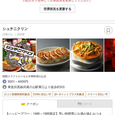
空席状況を更新する
シュチニクリン
武蔵小山
居酒屋
関西クラフトビールと中華料理のお店
3001～4000円
東急目黒線武蔵小山駅東口より徒歩約3分
口コミ投稿特典対象店
COIN+支払い可
ポイントプラス対象店
スマート支払い可
クーポン
コース
【ハッピーアワー：16時～19時限定】早い時間帯にお酒が進むおつま