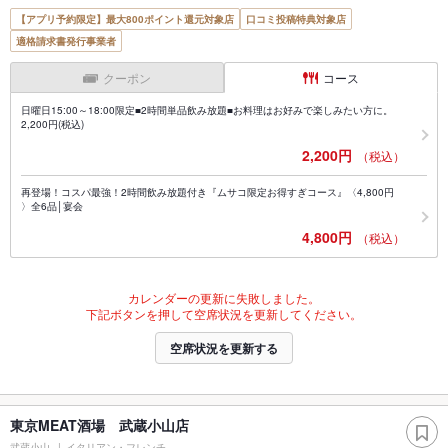
【アプリ予約限定】最大800ポイント還元対象店
口コミ投稿特典対象店
適格請求書発行事業者
クーポン
コース
日曜日15:00～18:00限定■2時間単品飲み放題■お料理はお好みで楽しみたい方に。
2,200円(税込)
2,200円
（税込）
再登場！コスパ最強！2時間飲み放題付き『ムサコ限定お得すぎコース』〈4,800円
〉全6品│宴会
4,800円
（税込）
カレンダーの更新に失敗しました。
下記ボタンを押して空席状況を更新してください。
空席状況を更新する
東京MEAT酒場 武蔵小山店
武蔵小山
イタリアン・フレンチ