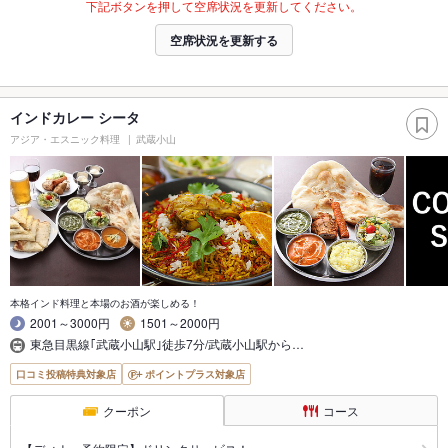
下記ボタンを押して空席状況を更新してください。
空席状況を更新する
インドカレー シータ
アジア・エスニック料理
武蔵小山
本格インド料理と本場のお酒が楽しめる！
2001～3000円
1501～2000円
東急目黒線｢武蔵小山駅｣徒歩7分/武蔵小山駅から…
口コミ投稿特典対象店
ポイントプラス対象店
クーポン
コース