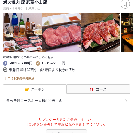
炭火焼肉 煙 武蔵小山店
焼肉・ホルモン
武蔵小山
武蔵小山駅近くの焼肉が楽しめるお店
5001～6000円
1501～2000円
東急目黒線武蔵小山駅東口より徒歩約7分
口コミ投稿特典対象店
クーポン
コース
食べ放題コースお一人様500円引き
カレンダーの更新に失敗しました。
下記ボタンを押して空席状況を更新してください。