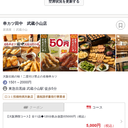
空席状況を更新する
串カツ田中 武蔵小山店
居酒屋
武蔵小山
大阪伝統の味！二度付け禁止の名物串カツ
1501～2000円
東急目黒線 武蔵小山駅 徒歩5分
口コミ投稿特典対象店
適格請求書発行事業者
クーポン
コース
【大阪満喫コース】全11品◆120分飲み放題付5000円（税込）
5,000円
（税込）