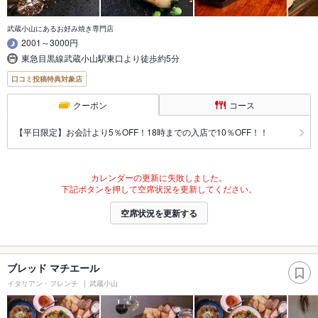
武蔵小山にあるお好み焼き専門店
2001～3000円
東急目黒線武蔵小山駅東口より徒歩約5分
口コミ投稿特典対象店
クーポン
コース
【平日限定】お会計より5％OFF！18時までの入店で10％OFF！！
カレンダーの更新に失敗しました。
下記ボタンを押して空席状況を更新してください。
空席状況を更新する
ブレッド マチエール
イタリアン・フレンチ
武蔵小山