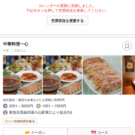
カレンダーの更新に失敗しました。
下記ボタンを押して空席状況を更新してください。
空席状況を更新する
中華料理一心
中華
武蔵小山
会社宴会・接待や会食などにも気軽に利用OK
2001～3000円
1001～1500円
東急目黒線武蔵小山駅東口より徒歩3分
口コミ投稿特典対象店
クーポン
コース