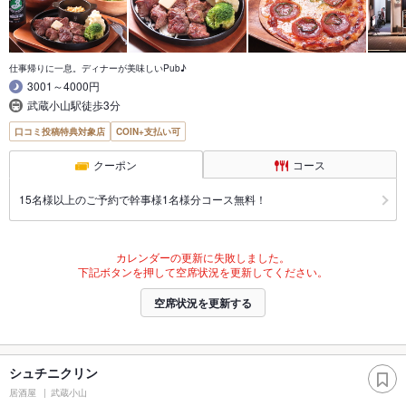
仕事帰りに一息。ディナーが美味しいPub♪
3001～4000円
武蔵小山駅徒歩3分
口コミ投稿特典対象店
COIN+支払い可
クーポン
コース
15名様以上のご予約で幹事様1名様分コース無料！
カレンダーの更新に失敗しました。
下記ボタンを押して空席状況を更新してください。
空席状況を更新する
シュチニクリン
居酒屋
武蔵小山