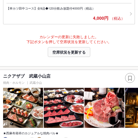
【串カツ田中コース】全9品◆120分飲み放題付4000円（税込）
4,000円
（税込）
カレンダーの更新に失敗しました。
下記ボタンを押して空席状況を更新してください。
空席状況を更新する
ニクアザブ 武蔵小山店
焼肉・ホルモン
武蔵小山
★西麻布発祥のカジュアルな焼肉バル★