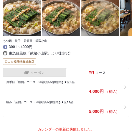
もつ鍋 餃子 居酒屋 武蔵小山
3001～4000円
東急目黒線『武蔵小山駅』より徒歩3分
口コミ投稿特典対象店
クーポン
コース
お手軽『銀鶴』コース・2時間飲み放題付き★全8品
4,000円
（税込）
極み『金鶴』コース・2時間飲み放題付き★全11品
5,000円
（税込）
カレンダーの更新に失敗しました。