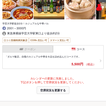
学芸大学駅徒歩2分！カジュアルな中華バル
2001～3000円
東急東横線学芸大学駅東口より徒歩約2分
口コミ投稿特典対象店
COIN+支払い可
スマート支払い可
クーポン
コース
「ダルマ飯店」自慢のカジュアル中華全８品を詰め込んだコースです。
5,500円
（税込）
カレンダーの更新に失敗しました。
下記ボタンを押して空席状況を更新してください。
空席状況を更新する