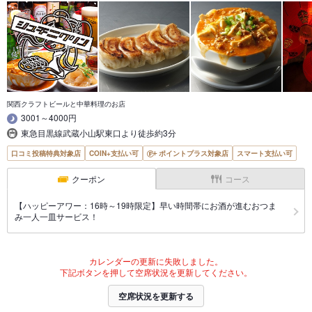
関西クラフトビールと中華料理のお店
3001～4000円
東急目黒線武蔵小山駅東口より徒歩約3分
口コミ投稿特典対象店
COIN+支払い可
ポイントプラス対象店
スマート支払い可
クーポン
コース
【ハッピーアワー：16時～19時限定】早い時間帯にお酒が進むおつま
み一人一皿サービス！
カレンダーの更新に失敗しました。
下記ボタンを押して空席状況を更新してください。
空席状況を更新する