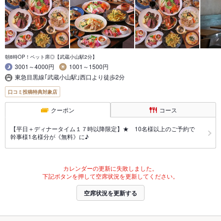
朝8時OP！ペット席◎【武蔵小山駅2分】
3001～4000円
1001～1500円
東急目黒線｢武蔵小山駅｣西口より徒歩2分
口コミ投稿特典対象店
クーポン
コース
【平日＋ディナータイム１７時以降限定】★ 10名様以上のご予約で
幹事様1名様分が《無料》に♪
カレンダーの更新に失敗しました。
下記ボタンを押して空席状況を更新してください。
空席状況を更新する