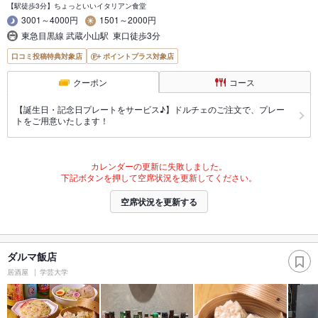
【駅徒歩3分】ちょっといいイタリアン食堂
3001～4000円
1501～2000円
東急目黒線 武蔵小山駅 東口徒歩3分
口コミ投稿特典対象店
ポイントプラス対象店
クーポン
コース
【誕生日・記念日プレートをサービス♪】ドルチェのご注文で、プレー
トをご用意いたします！
カレンダーの更新に失敗しました。
下記ボタンを押して空席状況を更新してください。
空席状況を更新する
ダルマ飯店
居酒屋
学芸大学