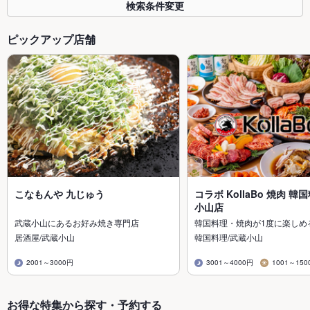
検索条件変更
ピックアップ店舗
こなもんや 九じゅう
コラボ KollaBo 焼肉 韓
小山店
武蔵小山にあるお好み焼き専門店
韓国料理・焼肉が1度に楽しめ
居酒屋/武蔵小山
韓国料理/武蔵小山
2001～3000円
3001～4000円
1001～150
お得な特集から探す・予約する