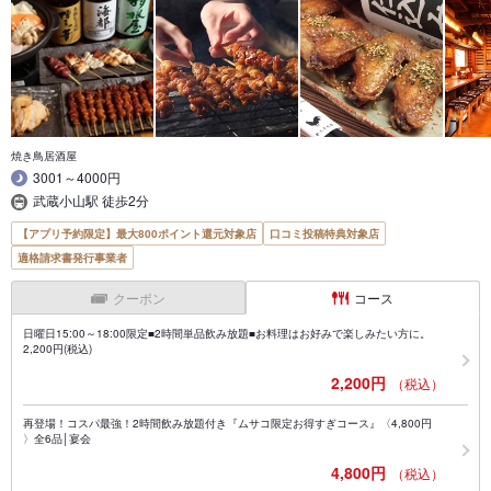
焼き鳥居酒屋
3001～4000円
武蔵小山駅 徒歩2分
【アプリ予約限定】最大800ポイント還元対象店
口コミ投稿特典対象店
適格請求書発行事業者
クーポン
コース
日曜日15:00～18:00限定■2時間単品飲み放題■お料理はお好みで楽しみたい方に。
2,200円(税込)
2,200円
（税込）
再登場！コスパ最強！2時間飲み放題付き『ムサコ限定お得すぎコース』〈4,800円
〉全6品│宴会
4,800円
（税込）