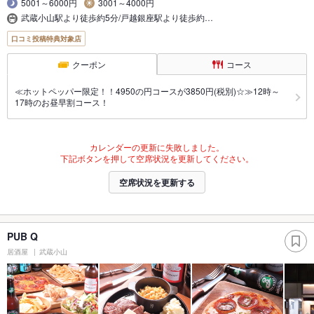
5001～6000円
3001～4000円
武蔵小山駅より徒歩約5分/戸越銀座駅より徒歩約…
口コミ投稿特典対象店
クーポン
コース
≪ホットペッパー限定！！4950の円コースが3850円(税別)☆≫12時～
17時のお昼早割コース！
カレンダーの更新に失敗しました。
下記ボタンを押して空席状況を更新してください。
空席状況を更新する
PUB Q
居酒屋
武蔵小山