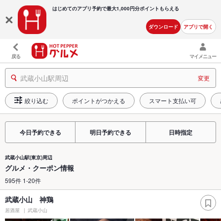
はじめてのアプリ予約で最大
1,000円分ポイントもらえる
ダウンロード
アプリで開く
戻る
マイメニュー
武蔵小山駅周辺
変更
絞り込む
ポイントがつかえる
スマート支払い可
今日予約できる
明日予約できる
日時指定
武蔵小山駅(東京)周辺
グルメ・クーポン情報
595件 1-20件
武蔵小山 神鶏
居酒屋
武蔵小山