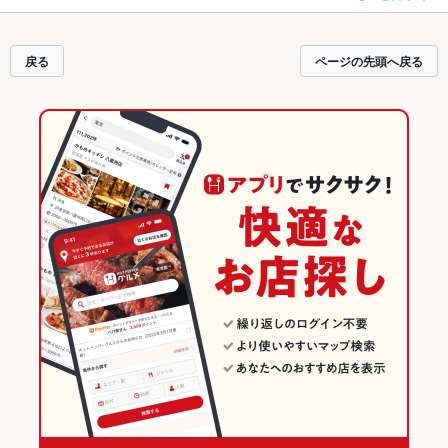
なクーポンはもちろん、こだわりメニュー
肉じゃが
や季節のおすすめ料理な
ど、お店の最新情報をご紹介しているので安心！24時間使える簡単便利なネッ
ト予約が使えるお店も拡大中です。友達どうしの飲み会にも、会社の宴会に
戻る
ページの先頭へ戻る
も、デートやパーティにもお得に便利にホットペッパーグルメをご利用くださ
い。