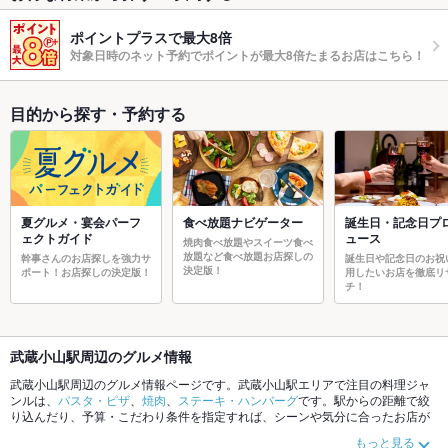
ポイントプラスで最大8倍
対象日時のネット予約でポイントが最大8倍たまるお店はこちら！
目的から探す・予約する
夏グルメ・宴会パーフ
食べ放題ナビゲーター
誕生日・記念日プ
ェクトガイド
ュース
焼肉食べ放題やスイーツ食べ
放題など食べ放題お店探しの
幹事さんのお店探しを強力サ
誕生日や記念日のお祝
決定版！
ポート！お店探しの決定版！
用したいお店を徹底リ
チ！
武蔵小山駅周辺のグルメ情報
武蔵小山駅周辺のグルメ情報ページです。武蔵小山駅エリアで注目の料理ジャ
ンルは、
パスタ・ピザ
、
焼肉
、
ステーキ・ハンバーグ
です。駅からの距離で絞
り込んだり、予算・こだわり条件を指定すれば、シーンや気分に合ったお店が
サクサク探せます。ご希望に合ったお店が見つからなかったら、近隣の
西小山
もっと見る
駅
、
不動前駅
もチェックしてみてください。ホットペッパーグルメなら、お得