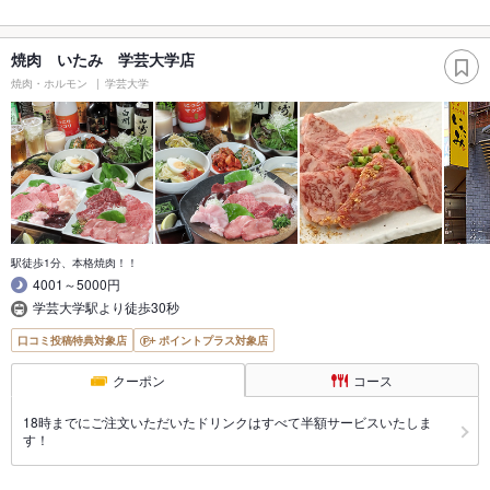
焼肉 いたみ 学芸大学店
焼肉・ホルモン
学芸大学
駅徒歩1分、本格焼肉！！
4001～5000円
学芸大学駅より徒歩30秒
口コミ投稿特典対象店
ポイントプラス対象店
クーポン
コース
18時までにご注文いただいたドリンクはすべて半額サービスいたしま
す！