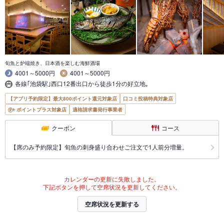
旬魚と炉端焼き、日本酒を楽しむ海鮮酒場
4001～5000円
4001～5000円
各線｢池袋駅｣西口12番出口から徒歩1分の好立地｡
【アプリ予約限定】最大800ポイント還元対象店
口コミ投稿特典対象店
ポイントプラス対象店
適格請求書発行事業者
クーポン
コース
【席のみ予約限定】旬魚の刺身盛り合わせご注文で1人前分増量。
カレンダーの更新に失敗しました。
下記ボタンを押して空席状況を更新してください。
空席状況を更新する