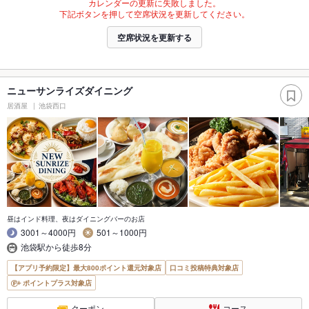
カレンダーの更新に失敗しました。
下記ボタンを押して空席状況を更新してください。
空席状況を更新する
ニューサンライズダイニング
居酒屋
池袋西口
昼はインド料理、夜はダイニングバーのお店
3001～4000円
501～1000円
池袋駅から徒歩8分
【アプリ予約限定】最大800ポイント還元対象店
口コミ投稿特典対象店
ポイントプラス対象店
クーポン
コース