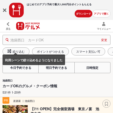
はじめてのアプリ予約で最大
1,000円分ポイントもらえる
ダウンロード
アプリで開く
戻る
マイメニュー
池袋西口 カードOK
変更
絞り込む
ポイントがつかえる
スマート支払い可
今日予約できる
明日予約できる
日時指定
池袋西口
カードOKのグルメ・クーポン情報
531件 1-20件
PR
居酒屋
池袋西口
【7/1 OPEN】完全個室酒場 東京ノ宴 池