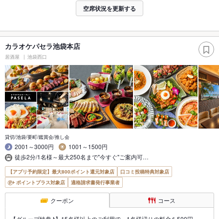
空席状況を更新する
カラオケパセラ池袋本店
居酒屋
池袋西口
貸切/池袋/要町/鑑賞会/推し会
2001～3000円
1001～1500円
徒歩2分/1名様～最大250名まで"今すぐ"ご案内可…
【アプリ予約限定】最大800ポイント還元対象店
口コミ投稿特典対象店
ポイントプラス対象店
適格請求書発行事業者
クーポン
コース
【グループ特典♪】15名様以上のご利用で、1名様辺りの料金を500円