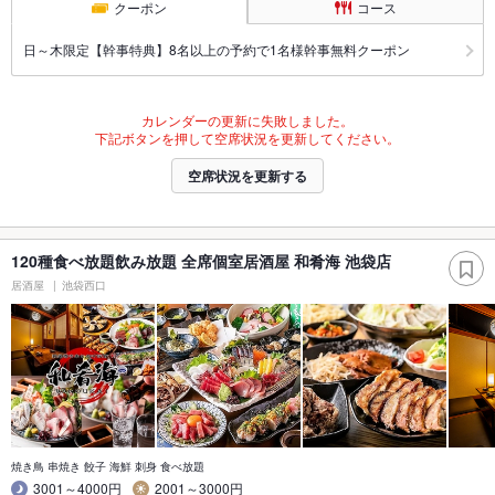
クーポン
コース
日～木限定【幹事特典】8名以上の予約で1名様幹事無料クーポン
カレンダーの更新に失敗しました。
下記ボタンを押して空席状況を更新してください。
空席状況を更新する
120種食べ放題飲み放題 全席個室居酒屋 和肴海 池袋店
居酒屋
池袋西口
焼き鳥 串焼き 餃子 海鮮 刺身 食べ放題
3001～4000円
2001～3000円