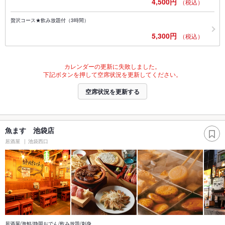
4,500円
（税込）
贅沢コース★飲み放題付（3時間）
5,300円
（税込）
カレンダーの更新に失敗しました。
下記ボタンを押して空席状況を更新してください。
空席状況を更新する
魚ます 池袋店
居酒屋
池袋西口
居酒屋/海鮮/静岡おでん/飲み放題/刺身