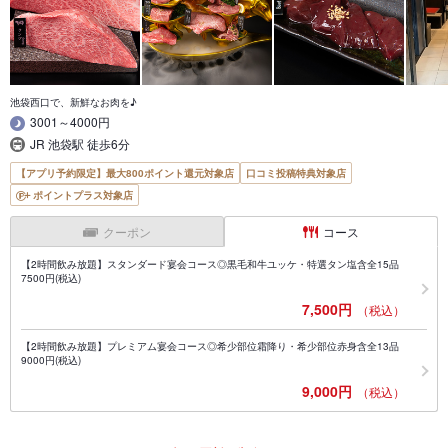
池袋西口で、新鮮なお肉を♪
3001～4000円
JR 池袋駅 徒歩6分
【アプリ予約限定】最大800ポイント還元対象店
口コミ投稿特典対象店
ポイントプラス対象店
クーポン
コース
【2時間飲み放題】スタンダード宴会コース◎黒毛和牛ユッケ・特選タン塩含全15品
7500円(税込)
7,500円
（税込）
【2時間飲み放題】プレミアム宴会コース◎希少部位霜降り・希少部位赤身含全13品
9000円(税込)
9,000円
（税込）