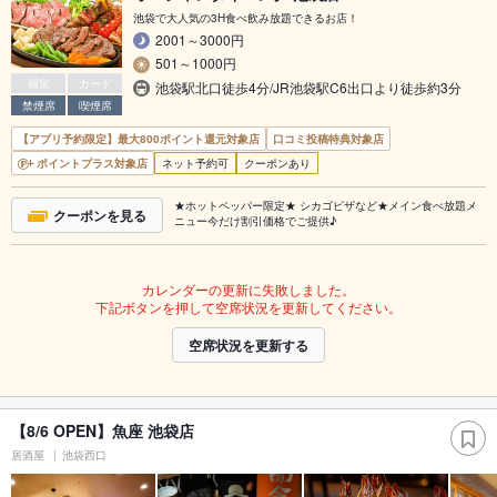
池袋で大人気の3H食べ飲み放題できるお店！
2001～3000円
501～1000円
個室
カード
池袋駅北口徒歩4分/JR池袋駅C6出口より徒歩約3分
禁煙席
喫煙席
【アプリ予約限定】最大800ポイント還元対象店
口コミ投稿特典対象店
ポイントプラス対象店
ネット予約可
クーポンあり
★ホットペッパー限定★ シカゴピザなど★メイン食べ放題メ
クーポンを見る
ニュー今だけ割引価格でご提供♪
カレンダーの更新に失敗しました。
下記ボタンを押して空席状況を更新してください。
空席状況を更新する
【8/6 OPEN】魚座 池袋店
居酒屋
池袋西口