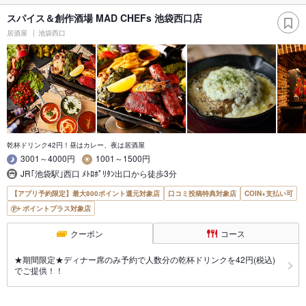
スパイス＆創作酒場 MAD CHEFs 池袋西口店
居酒屋
池袋西口
乾杯ドリンク42円！昼はカレー、夜は居酒屋
3001～4000円
1001～1500円
JR｢池袋駅｣西口 ﾒﾄﾛﾎﾟﾘﾀﾝ出口から徒歩3分
【アプリ予約限定】最大800ポイント還元対象店
口コミ投稿特典対象店
COIN+支払い可
ポイントプラス対象店
クーポン
コース
★期間限定★ディナー席のみ予約で人数分の乾杯ドリンクを42円(税込)
でご提供！！