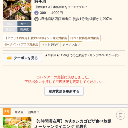
袋本店
【池袋駅1分】本格和食をリーズナブルに
3001～4000円
JR池袋駅西口南出口 徒歩1分/池袋駅から207m
個室
カード
禁煙席
喫煙席
【アプリ予約限定】最大800ポイント還元対象店
口コミ投稿特典対象店
ポイントプラス対象店
ネット予約可
クーポンあり
★早割り★17:00までのご来店でドリンク20％Offクーポン
クーポンを見る
カレンダーの更新に失敗しました。
下記ボタンを押して空席状況を更新してください。
空席状況を更新する
PR
居酒屋
池袋西口
【3時間滞在可】お肉&シカゴピザ食べ放題
オーシャンダイニング 池袋店