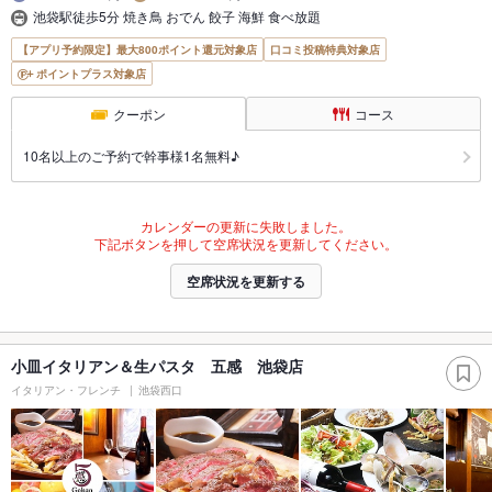
池袋駅徒歩5分 焼き鳥 おでん 餃子 海鮮 食べ放題
【アプリ予約限定】最大800ポイント還元対象店
口コミ投稿特典対象店
ポイントプラス対象店
クーポン
コース
10名以上のご予約で幹事様1名無料♪
カレンダーの更新に失敗しました。
下記ボタンを押して空席状況を更新してください。
空席状況を更新する
小皿イタリアン＆生パスタ 五感 池袋店
イタリアン・フレンチ
池袋西口