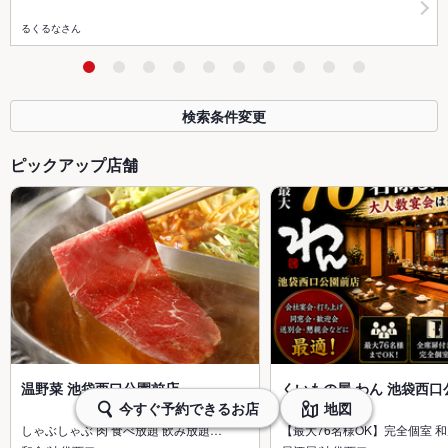
るくるなさん
検索条件変更
ピックアップ店舗
温野菜 池袋西口公園前店
くいもの屋 わん 池袋西口
今すぐ予約できるお店
地図
しゃぶしゃぶ 肉 食べ放題 飲み放題…
【最大76名様OK】完全個室 和