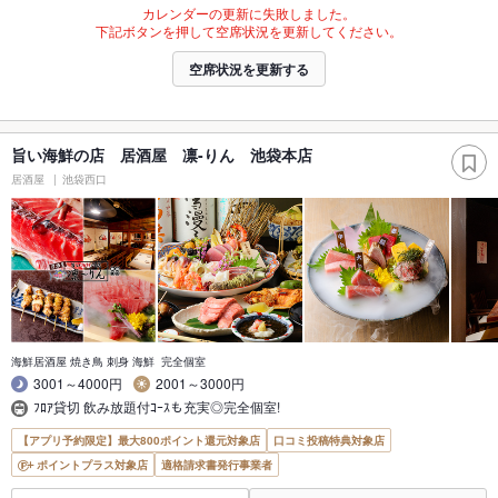
カレンダーの更新に失敗しました。
下記ボタンを押して空席状況を更新してください。
空席状況を更新する
旨い海鮮の店 居酒屋 凛-りん 池袋本店
居酒屋
池袋西口
海鮮居酒屋 焼き鳥 刺身 海鮮 完全個室
3001～4000円
2001～3000円
ﾌﾛｱ貸切 飲み放題付ｺｰｽも充実◎完全個室!
【アプリ予約限定】最大800ポイント還元対象店
口コミ投稿特典対象店
ポイントプラス対象店
適格請求書発行事業者