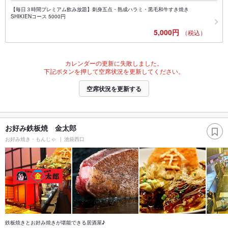
【毎日３時間プレミアム飲み放題】刺身五点・熟成ハラミ・黒毛和牛すき焼き
SHIKIENコース 5000円
5,000円
（税込）
カレンダーの更新に失敗しました。
下記ボタンを押して空席状況を更新してください。
空席状況を更新する
お好み鉄板焼 金太郎
お好み焼き・もんじゃ
池袋西口
鉄板焼きとお好み焼きが堪能できる居酒屋♪