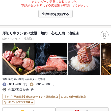
カレンダーの更新に失敗しました。
下記ボタンを押して空席状況を更新してください。
空席状況を更新する
厚切り牛タン食べ放題 焼肉一心たん助 池袋店
焼肉・ホルモン
池袋西口
池袋 焼肉 食べ放題 仙台牛タン 肉寿司
5001～6000円
5001～6000円
池袋駅西口 徒歩1分
【アプリ予約限定】最大800ポイント還元対象店
口コミ投稿特典対象店
ポイントプラス対象店