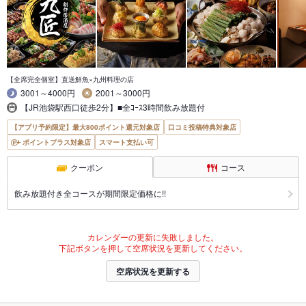
【全席完全個室】直送鮮魚×九州料理の店
3001～4000円
2001～3000円
【JR池袋駅西口徒歩2分】■全ｺｰｽ3時間飲み放題付
【アプリ予約限定】最大800ポイント還元対象店
口コミ投稿特典対象店
ポイントプラス対象店
スマート支払い可
クーポン
コース
飲み放題付き全コースが期間限定価格に!!
カレンダーの更新に失敗しました。
下記ボタンを押して空席状況を更新してください。
空席状況を更新する