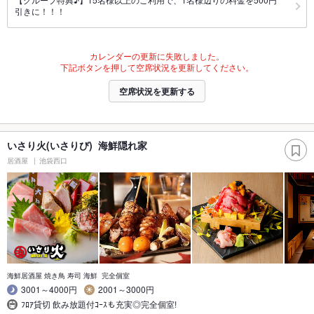
引きに！！！
カレンダーの更新に失敗しました。
下記ボタンを押して空席状況を更新してください。
空席状況を更新する
いさり火(いさりび) 海鮮隠れ家
居酒屋
池袋西口
海鮮居酒屋 焼き鳥 寿司 海鮮 完全個室
3001～4000円
2001～3000円
ﾌﾛｱ貸切 飲み放題付ｺｰｽも充実◎完全個室!