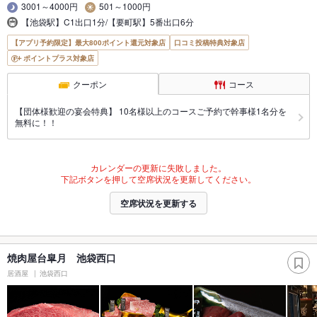
3001～4000円
501～1000円
【池袋駅】C1出口1分/【要町駅】5番出口6分
【アプリ予約限定】最大800ポイント還元対象店
口コミ投稿特典対象店
ポイントプラス対象店
クーポン
コース
【団体様歓迎の宴会特典】 10名様以上のコースご予約で幹事様1名分を
無料に！！
カレンダーの更新に失敗しました。
下記ボタンを押して空席状況を更新してください。
空席状況を更新する
焼肉屋台皐月 池袋西口
居酒屋
池袋西口