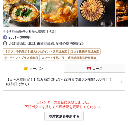
本場博多鉄鍋餃子と和食の居酒屋【池袋】
2001～3000円
JR池袋西口･北口､東部池袋線､副都心線池袋駅2分
【アプリ予約限定】最大800ポイント還元対象店
口コミ投稿特典対象店
ポイントプラス対象店
スマート支払い可
適格請求書発行事業者
クーポン
コース
【日～木曜限定！】飲み放題OPEN～22時まで最大5時間1500円！！
(祝前日は除く)
カレンダーの更新に失敗しました。
下記ボタンを押して空席状況を更新してください。
空席状況を更新する