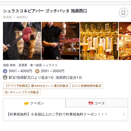
シュラスコ＆ビアバー ゴッチバッタ 池袋西口
居酒屋
池袋西口
池袋 焼肉 居酒屋 食べ放題 シュラスコ
3001～4000円
2001～3000円
駅近!池袋駅北口より徒歩1分 池袋西口徒歩1分
【アプリ予約限定】最大800ポイント還元対象店
口コミ投稿特典対象店
ポイントプラス対象店
クーポン
コース
【幹事様無料】８名様以上のご予約で幹事様無料クーポン！！！