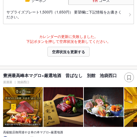
クーポン
コース
サプライズプレート1,500円（1,650円） 要望欄に下記情報をお書きく
ださい。
カレンダーの更新に失敗しました。
下記ボタンを押して空席状況を更新してください。
空席状況を更新する
豊洲最高峰本マグロ×厳選地酒 昔ばなし 別館 池袋西口
居酒屋
池袋西口
高級鮨店御用達やま幸の本マグロ×厳選地酒