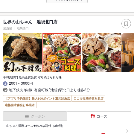
世界の山ちゃん 池袋北口店
居酒屋
池袋西口
手羽先部門 最高金賞受賞 守り続けられた味
2001～3000円
地下鉄丸ﾉ内線･有楽町線｢池袋｣駅北口より徒歩3分
【アプリ予約限定】最大800ポイント還元対象店
口コミ投稿特典対象店
適格請求書発行事業者
クーポン
コース
山ちゃん満喫コース★飲み放題付（3時間）