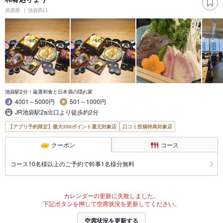
居酒屋
池袋西口
池袋駅2分！厳選和食と日本酒の隠れ家
4001～5000円
501～1000円
JR池袋駅2a出口より徒歩約2分
【アプリ予約限定】最大350ポイント還元対象店
口コミ投稿特典対象店
クーポン
コース
コース10名様以上のご予約で幹事1名様分無料
カレンダーの更新に失敗しました。
下記ボタンを押して空席状況を更新してください。
空席状況を更新する