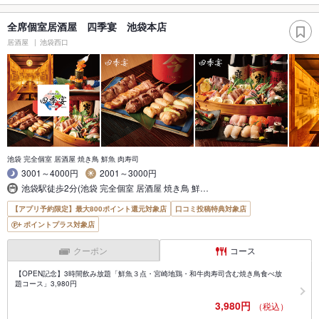
全席個室居酒屋 四季宴 池袋本店
居酒屋
池袋西口
池袋 完全個室 居酒屋 焼き鳥 鮮魚 肉寿司
3001～4000円
2001～3000円
池袋駅徒歩2分(池袋 完全個室 居酒屋 焼き鳥 鮮…
【アプリ予約限定】最大800ポイント還元対象店
口コミ投稿特典対象店
ポイントプラス対象店
クーポン
コース
【OPEN記念】3時間飲み放題「鮮魚３点・宮崎地鶏・和牛肉寿司含む焼き鳥食べ放
題コース」3,980円
3,980円
（税込）