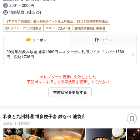
2001～3000円
池袋駅西口徒歩2分
【アプリ予約限定】最大800ポイント還元対象店
口コミ投稿特典対象店
ポイントプラス対象店
スマート支払い可
適格請求書発行事業者
クーポン
コース
90分単品飲み放題 通常1980円→→ クーポン利用でイチゴッパの1580
円（税込1738円）
カレンダーの更新に失敗しました。
下記ボタンを押して空席状況を更新してください。
空席状況を更新する
和食と九州料理 博多餃子舎 鉄なべ 池袋店
居酒屋
池袋西口