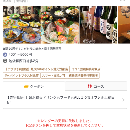
居酒屋
池袋西口
創業20周年！こだわりの鮮魚と日本酒居酒屋
4001～5000円
池袋駅西口徒歩2分
【アプリ予約限定】最大800ポイント還元対象店
口コミ投稿特典対象店
ポイントプラス対象店
スマート支払い可
適格請求書発行事業者
クーポン
コース
【赤字覚悟!!】超お得☆ドリンクもフードもALL１０%オフ♪ 金土祝日
も!!
カレンダーの更新に失敗しました。
下記ボタンを押して空席状況を更新してください。