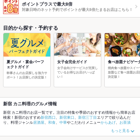
ポイントプラスで最大8倍
対象日時のネット予約でポイントが最大8倍たまるお店はこちら！
目的から探す・予約する
夏グルメ・宴会パーフ
女子会完全ガイド
食べ放題ナビゲー
ェクトガイド
女子会向けサービスが充実し
焼肉食べ放題やスイー
ているお得なお店がいっぱ
放題など食べ放題お店
幹事さんのお店探しを強力サ
い！
決定版！
ポート！お店探しの決定版！
新宿 カニ料理のグルメ情報
新宿 カニ料理のお店一覧です。注目の特集や季節のおすすめ情報から簡単お店
検索！新宿のおすすめ
新宿西口
、
新宿東口
、
新宿三丁目
エリアで絞り込んだ
り、料理ジャンル
居酒屋
、
和食
、
中華
やこだわりメニュー
からあげ
、
お茶漬
け
、
馬刺し
でお店探しができます。ホットペッパーグルメなら、お得なクーポ
もっと見る
ンはもちろん、とっておきのメニューや季節のおすすめ料理など、お店の最新
情報をご紹介しているので安心！24時間使える簡単便利なネット予約が使える