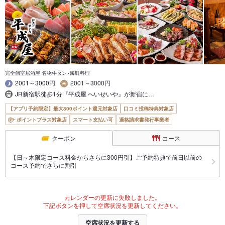
完全個室居酒屋 名物牛タン×海鮮料理
2001～3000円
2001～3000円
JR新宿駅徒歩1分『平成屋 へいせいや』が新宿に…
【アプリ予約限定】最大800ポイント還元対象店
口コミ投稿特典対象店
ポイントプラス対象店
スマート支払い可
適格請求書発行事業者
クーポン
コース
【日～木限定コース料金からさらに300円引】ご予約特典で前日以前の
コース予約でさらに割引
カレンダーの更新に失敗しました。
下記ボタンを押して空席状況を更新してください。
空席状況を更新する