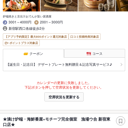
炉端焼きと京出汁おでんが旨い居酒屋
3001～4000円
2001～3000円
新宿駅西口各線徒歩2分
【アプリ予約限定】最大800ポイント還元対象店
口コミ投稿特典対象店
ポイントプラス対象店
クーポン
コース
【誕生日・記念日】 デザートプレート無料贈呈＆記念写真サービス♪
カレンダーの更新に失敗しました。
下記ボタンを押して空席状況を更新してください。
空席状況を更新する
★漬け炉端・海鮮番屋×モチーフ完全個室 漁場ウ合 新宿東
口店★