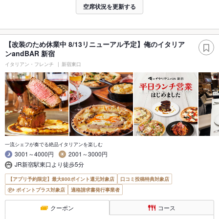
空席状況を更新する
【改装のため休業中 8/13リニューアル予定】俺のイタリア
ンandBAR 新宿
イタリアン・フレンチ
新宿東口
一流シェフが奏でる絶品イタリアンを楽しむ
3001～4000円
2001～3000円
JR新宿駅東口より徒歩5分
【アプリ予約限定】最大800ポイント還元対象店
口コミ投稿特典対象店
ポイントプラス対象店
適格請求書発行事業者
クーポン
コース