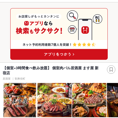
【個室×3時間食べ飲み放題】 個室肉バル居酒屋 ます屋 新
宿店
居酒屋
歌舞伎町