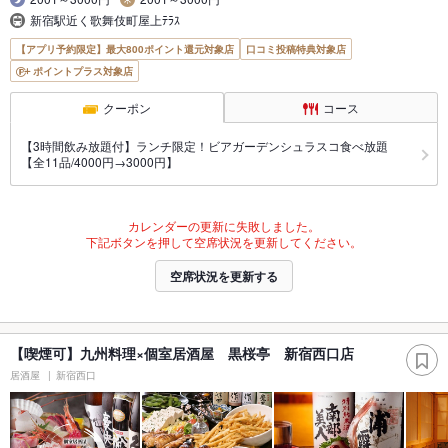
新宿駅近く歌舞伎町屋上ﾃﾗｽ
【アプリ予約限定】最大800ポイント還元対象店
口コミ投稿特典対象店
ポイントプラス対象店
クーポン
コース
【3時間飲み放題付】ランチ限定！ビアガーデンシュラスコ食べ放題
【全11品/4000円→3000円】
カレンダーの更新に失敗しました。
下記ボタンを押して空席状況を更新してください。
空席状況を更新する
【喫煙可】九州料理×個室居酒屋 黒桜亭 新宿西口店
居酒屋
新宿西口