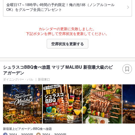
金曜日17～18時早い時間の予約限定！俺の泡1杯（ノンアルコール
OK）をグループ全員にプレゼント
カレンダーの更新に失敗しました。
下記ボタンを押して空席状況を更新してください。
空席状況を更新する
シュラスコBBQ食べ放題 マリブ MALIBU 新宿最大級のビ
アガーデン
ダイニングバー・バル
新宿東口
新宿屋上ビアガーデンBBQ食べ放題
2001～3000円
2001～3000円