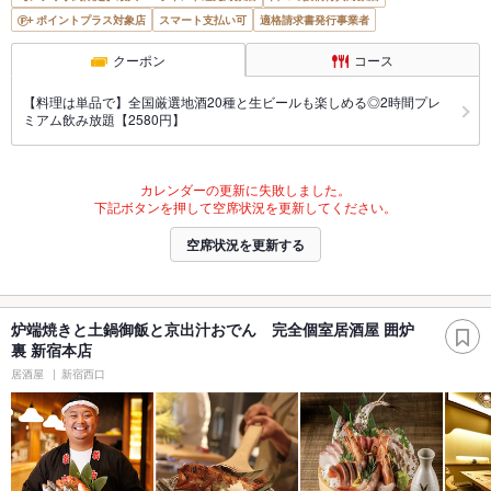
ポイントプラス対象店
スマート支払い可
適格請求書発行事業者
クーポン
コース
【料理は単品で】全国厳選地酒20種と生ビールも楽しめる◎2時間プレ
ミアム飲み放題【2580円】
カレンダーの更新に失敗しました。
下記ボタンを押して空席状況を更新してください。
空席状況を更新する
炉端焼きと土鍋御飯と京出汁おでん 完全個室居酒屋 囲炉
裏 新宿本店
居酒屋
新宿西口