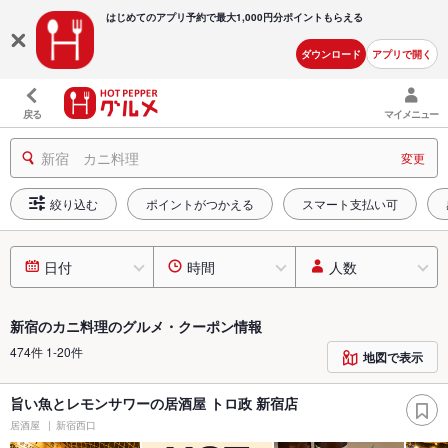
はじめてのアプリ予約で最大
1,000円分ポイントもらえる
ダウンロード
アプリで開く
戻る
マイメニュー
新宿 カニ料理
変更
絞り込む
ポイントがつかえる
スマート支払い可
日付
時間
人数
新宿のカニ料理のグルメ・クーポン情報
474件 1-20件
地図で表示
旨い魚とレモンサワーの居酒屋 トロ政 新宿店
居酒屋
新宿西口