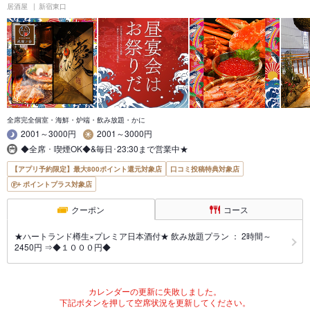
居酒屋
新宿東口
全席完全個室・海鮮・炉端・飲み放題・かに
2001～3000円
2001～3000円
◆全席 ･ 喫煙OK◆&毎日･23:30まで営業中★
【アプリ予約限定】最大800ポイント還元対象店
口コミ投稿特典対象店
ポイントプラス対象店
クーポン
コース
★ハートランド樽生×プレミア日本酒付★ 飲み放題プラン ： 2時間～
2450円 ⇒◆１０００円◆
カレンダーの更新に失敗しました。
下記ボタンを押して空席状況を更新してください。