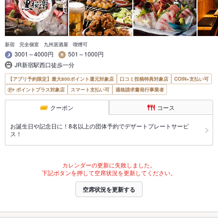
新宿 完全個室 九州居酒屋 喫煙可
3001～4000円
501～1000円
JR新宿駅西口徒歩一分
【アプリ予約限定】最大800ポイント還元対象店
口コミ投稿特典対象店
COIN+支払い可
ポイントプラス対象店
スマート支払い可
適格請求書発行事業者
クーポン
コース
お誕生日や記念日に！8名以上の団体予約でデザートプレートサービ
ス！
カレンダーの更新に失敗しました。
下記ボタンを押して空席状況を更新してください。
空席状況を更新する