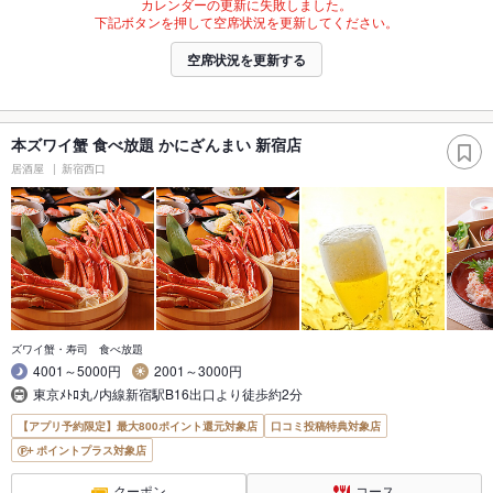
カレンダーの更新に失敗しました。
下記ボタンを押して空席状況を更新してください。
空席状況を更新する
本ズワイ蟹 食べ放題 かにざんまい 新宿店
居酒屋
新宿西口
ズワイ蟹・寿司 食べ放題
4001～5000円
2001～3000円
東京ﾒﾄﾛ丸ﾉ内線新宿駅B16出口より徒歩約2分
【アプリ予約限定】最大800ポイント還元対象店
口コミ投稿特典対象店
ポイントプラス対象店
クーポン
コース