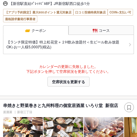
【新宿駅直結ﾊﾟﾚｯﾄﾋﾞﾙ8F】JR新宿駅西口徒歩1分
【アプリ予約限定】最大800ポイント還元対象店
口コミ投稿特典対象店
COIN+支払い可
適格請求書発行事業者
クーポン
コース
【ランチ限定特価】特上松花堂＋２H飲み放題付＜生ビール飲み放題
OK>お一人様5,000円(税込)
カレンダーの更新に失敗しました。
下記ボタンを押して空席状況を更新してください。
空席状況を更新する
串焼きと野菜巻きと九州料理の個室居酒屋 いろり堂 新宿店
居酒屋
新宿三丁目