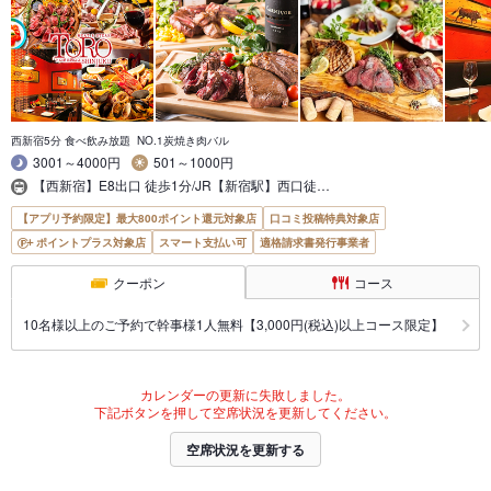
西新宿5分 食べ飲み放題 NO.1炭焼き肉バル
3001～4000円
501～1000円
【西新宿】E8出口 徒歩1分/JR【新宿駅】西口徒…
【アプリ予約限定】最大800ポイント還元対象店
口コミ投稿特典対象店
ポイントプラス対象店
スマート支払い可
適格請求書発行事業者
クーポン
コース
10名様以上のご予約で幹事様1人無料【3,000円(税込)以上コース限定】
カレンダーの更新に失敗しました。
下記ボタンを押して空席状況を更新してください。
空席状況を更新する