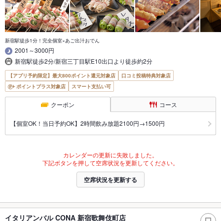
新宿駅徒歩1分！完全個室×あご出汁おでん
2001～3000円
新宿駅徒歩2分/新宿三丁目駅E10出口より徒歩約2分
【アプリ予約限定】最大800ポイント還元対象店
口コミ投稿特典対象店
ポイントプラス対象店
スマート支払い可
クーポン
コース
【個室OK！当日予約OK】2時間飲み放題2100円→1500円
カレンダーの更新に失敗しました。
下記ボタンを押して空席状況を更新してください。
空席状況を更新する
イタリアンバル CONA 新宿歌舞伎町店