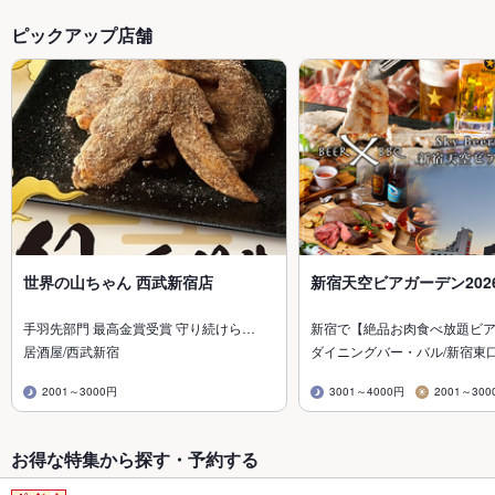
ピックアップ店舗
世界の山ちゃん 西武新宿店
新宿天空ビアガーデン202
手羽先部門 最高金賞受賞 守り続けら…
新宿で【絶品お肉食べ放題ビ
居酒屋/西武新宿
ダイニングバー・バル/新宿東
2001～3000円
3001～4000円
2001～300
お得な特集から探す・予約する