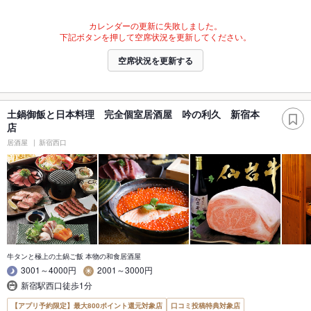
カレンダーの更新に失敗しました。
下記ボタンを押して空席状況を更新してください。
空席状況を更新する
土鍋御飯と日本料理 完全個室居酒屋 吟の利久 新宿本
店
居酒屋
新宿西口
牛タンと極上の土鍋ご飯 本物の和食居酒屋
3001～4000円
2001～3000円
新宿駅西口徒歩1分
【アプリ予約限定】最大800ポイント還元対象店
口コミ投稿特典対象店