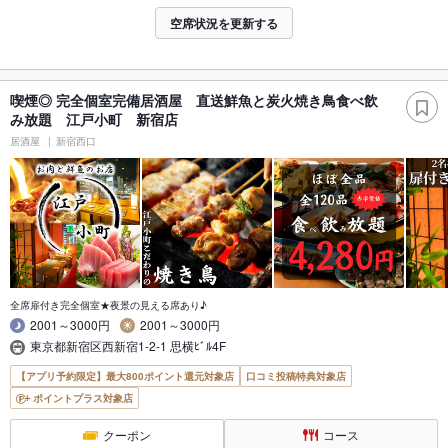
空席状況を更新する
喫煙◎ 完全個室完備居酒屋 直送鮮魚と炭火焼き鳥食べ飲
み放題 江戸小町 新宿店
居酒屋
新宿西口
全席扉付き完全個室★夜景の見える席あり♪
2001～3000円
2001～3000円
東京都新宿区西新宿1-2-1 思横ﾋﾞﾙ4F
【アプリ予約限定】最大800ポイント還元対象店
口コミ投稿特典対象店
ポイントプラス対象店
クーポン
コース