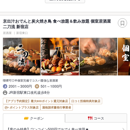
京出汁おでんと炭火焼き鳥 食べ放題＆飲み放題 個室居酒屋
二刀流 新宿店
居酒屋
新宿東口
喫煙可◎半個室完備でコスパ最強な居酒屋
2001～3000円
501～1000円
JR新宿駅東口改札徒歩8分
【アプリ予約限定】最大800ポイント還元対象店
口コミ投稿特典対象店
ポイントプラス対象店
適格請求書発行事業者
クーポン
コース
【席のみ特典】ワンコイン500円でおでん食べ放題★