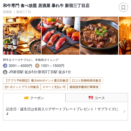
和牛専門 食べ放題 居酒屋 暴れ牛 新宿三丁目店
居酒屋
新宿三丁目
和牛をリーズナブルに。本格肉ダイニング
3001～4000円
1001～1500円
JR新宿駅 徒歩5分/新宿3丁目駅 徒歩1分
【アプリ予約限定】最大800ポイント還元対象店
口コミ投稿特典対象店
ポイントプラス対象店
スマート支払い可
適格請求書発行事業者
クーポン
コース
記念日・誕生日は名前入りデザートプレートプレゼント！サプライズに
♪