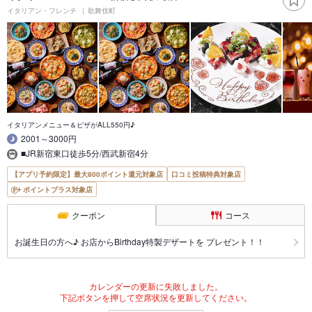
イタリアン・フレンチ
歌舞伎町
イタリアンメニュー＆ピザがALL550円♪
2001～3000円
■JR新宿東口徒歩5分/西武新宿4分
【アプリ予約限定】最大800ポイント還元対象店
口コミ投稿特典対象店
ポイントプラス対象店
クーポン
コース
お誕生日の方へ♪ お店からBirthday特製デザートを プレゼント！！
カレンダーの更新に失敗しました。
下記ボタンを押して空席状況を更新してください。