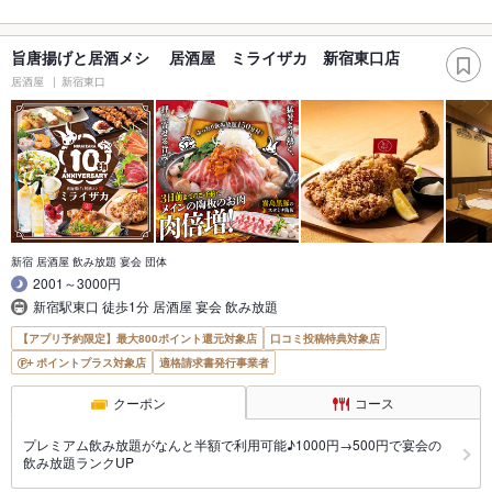
旨唐揚げと居酒メシ 居酒屋 ミライザカ 新宿東口店
居酒屋
新宿東口
新宿 居酒屋 飲み放題 宴会 団体
2001～3000円
新宿駅東口 徒歩1分 居酒屋 宴会 飲み放題
【アプリ予約限定】最大800ポイント還元対象店
口コミ投稿特典対象店
ポイントプラス対象店
適格請求書発行事業者
クーポン
コース
プレミアム飲み放題がなんと半額で利用可能♪1000円→500円で宴会の
飲み放題ランクUP