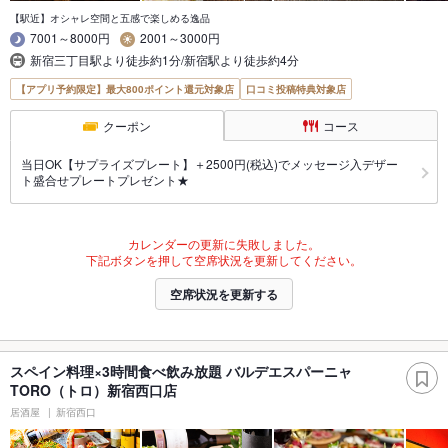
【駅近】オシャレ空間と五感で楽しめる逸品
7001～8000円
2001～3000円
新宿三丁目駅より徒歩約1分/新宿駅より徒歩約4分
【アプリ予約限定】最大800ポイント還元対象店
口コミ投稿特典対象店
クーポン
コース
当日OK【サプライズプレート】＋2500円(税込)でメッセージ入デザー
ト盛合せプレートプレゼント★
カレンダーの更新に失敗しました。
下記ボタンを押して空席状況を更新してください。
空席状況を更新する
スペイン料理×3時間食べ飲み放題 バルデエスパーニャ
TORO（トロ）新宿西口店
居酒屋
新宿西口