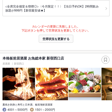
<全席完全個室＆喫煙◎>〈今月限定！！〉【当日予約OK】2時間飲み
放題が999円【新宿最安値★】
カレンダーの更新に失敗しました。
下記ボタンを押して空席状況を更新してください。
空席状況を更新する
本格板前居酒屋 お魚総本家 新宿西口店
居酒屋
新宿西口
藁焼き刺身と寿司と日本酒、板前海鮮居酒屋
4001～5000円
1501～2000円