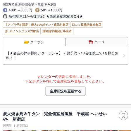
個室居酒屋/新宿/宴会/食べ放題/飲み放題
4001～5000円
501～1000円
新宿駅東口から徒歩2分★西武新宿駅徒歩2分★
【アプリ予約限定】最大800ポイント還元対象店
口コミ投稿特典対象店
ポイントプラス対象店
適格請求書発行事業者
クーポン
コース
【★宴会の幹事様向けクーポン★】 ＜要予約＞10名様以上で1名様分無
料！！
カレンダーの更新に失敗しました。
下記ボタンを押して空席状況を更新してください。
空席状況を更新する
炭火焼き鳥＆牛タン 完全個室居酒屋 平成屋-へいせい
や- 新宿店
居酒屋
新宿西口