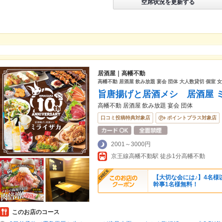
空席状況を更新する
居酒屋｜高幡不動
高幡不動 居酒屋 飲み放題 宴会 団体 大人数貸切 個室 
旨唐揚げと居酒メシ 居酒屋 
高幡不動 居酒屋 飲み放題 宴会 団体
口コミ投稿特典対象店
ポイントプラス対象店
2001～3000円
京王線高幡不動駅 徒歩1分高幡不動
【大切な会には♪】4名様以
幹事1名様無料！
このお店のコース