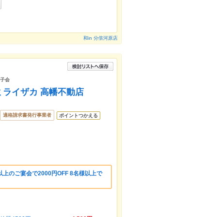
和in 分倍河原店
女子会
ミライザカ 高幡不動店
適格請求書発行事業者
ポイントつかえる
上のご宴会で2000円OFF 8名様以上で