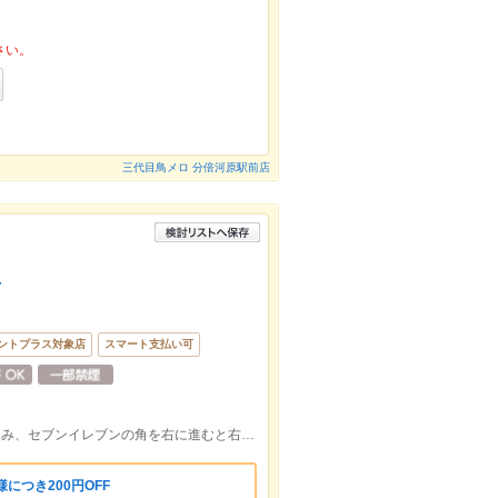
さい。
三代目鳥メロ 分倍河原駅前店
店
ントプラス対象店
スマート支払い可
聖蹟桜ヶ丘駅東口を出て聖蹟Uロードを進み、セブンイレブンの角を右に進むと右側にあります。
につき200円OFF