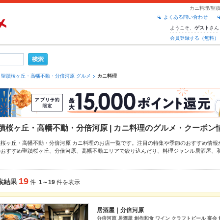
カニ料理/聖
よくある問い合わせ
ようこそ、
さん
ゲスト
会員登録する（無料）
聖蹟桜ヶ丘・高幡不動・分倍河原 グルメ
カニ料理
蹟桜ヶ丘・高幡不動・分倍河原 | カニ料理のグルメ・クーポン
蹟桜ヶ丘・高幡不動・分倍河原 カニ料理のお店一覧です。注目の特集や季節のおすすめ情報
のおすすめ
聖蹟桜ヶ丘
、
分倍河原
、
高幡不動
エリアで絞り込んだり、料理ジャンル
居酒屋
、
あげ
、
馬刺し
、
お茶漬け
でお店探しができます。ホットペッパーグルメなら、お得なクーポ
め料理など、お店の最新情報をご紹介しているので安心！24時間使える簡単便利なネット予
も、会社の宴会にも、デートやパーティーにもお得に便利にホットペッパーグルメをご利用
19
索結果
件
1～19
件を表示
居酒屋｜分倍河原
分倍河原 居酒屋 創作和食 ワイン クラフトビール 宴会 