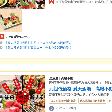
このお店のコース
【飲み放題2時間】彩風コース全7品3500円(税込)
【飲み放題2時間】爽風コース全8品4500円(税込)
居酒屋｜高幡不動
高幡不動/学割/安い居酒屋/焼鳥/鮮魚/刺身/串カツ/単品
元祖低価格 満天酒場 高幡不
高幡不動駅周辺☆気軽に早くて旨い大衆酒場
口コミ投稿特典対象店
適格請求書発行事業者
ポ
2001～3000円