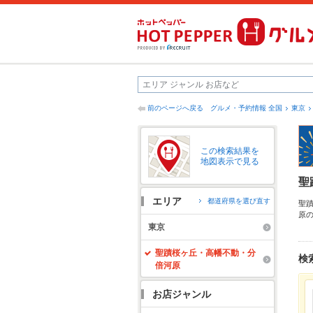
前のページへ戻る
グルメ・予約情報 全国
東京
この検索結果を
地図表示で見る
聖
エリア
都道府県を選び直す
聖
原
ら
東京
す
に
聖蹟桜ヶ丘・高幡不動・分
検
倍河原
お店ジャンル