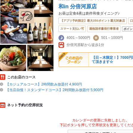
和in 分倍河原店
お昼は定食&夜は創作和食ダイニング♪
【アプリ予約限定】最大350ポイント還元対象店
口
スマート支払い可
適格請求書発行事業者
ポイン
4001～5000円
501～1000円
分倍河原駅から徒歩1分
【日～木限定！】7000
て頂きます☆
このお店のコース
【カジュアルコース】2時間飲み放題付 4,900円
【当店自慢！スタンダードコース】2時間飲み放題付 5,900円
ネット予約の空席状況
カレンダーの更新に失敗しました。
下記ボタンを押して空席状況を更新してくだ