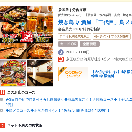
居酒屋｜分倍河原
炭火焼だいにんぐ 【居酒屋 飲み放題 宴会 焼き鳥
焼き鳥 居酒屋 「三代目」鳥メ
宴会最大130名/貸切応相談
口コミ投稿特典対象店
ポイントプラス対象店
2001～3000円
京王線分倍河原駅徒歩1分／JR南武線分
【大切な会には♪】4名様以
幹事1名様無料！
このお店のコース
★3日前予約で特典付き★お肉倍盛り◆霧島黒豚スタミナ陶板コース◆【全9品2.5
0円】
◆鳥メロコース◆水炊き鍋付き♪【全9品2.5H飲み放題付/4000円】
ネット予約の空席状況