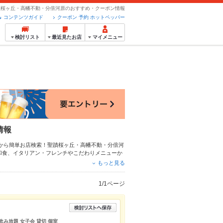
蹟桜ヶ丘・高幡不動・分倍河原のおすすめ・クーポン情報
コンテンツガイド
クーポン 予約 ホットペッパー
検討リスト
最近見たお店
マイメニュー
情報
から簡単お店検索！聖蹟桜ヶ丘・高幡不動・分倍河
和食
、
イタリアン・フレンチ
やこだわりメニュー
か
ンはもちろん、とっておきのメニューや季節のおす
もっと見る
約が使えるお店も拡大中です。友達どうしの飲み会
ください。
1/1ページ
飲み放題 女子会 貸切 個室