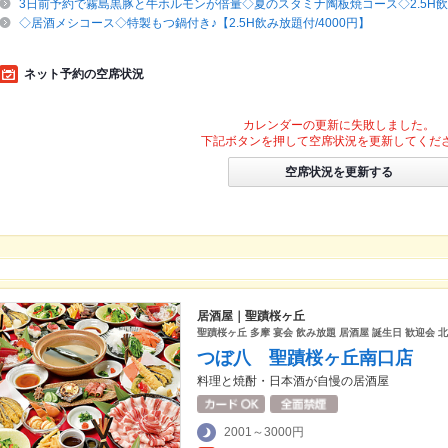
3日前予約で霧島黒豚と牛ホルモンが倍量◇夏のスタミナ陶板焼コース◇2.5H飲放
◇居酒メシコース◇特製もつ鍋付き♪【2.5H飲み放題付/4000円】
ネット予約の空席状況
カレンダーの更新に失敗しました。
下記ボタンを押して空席状況を更新してくだ
空席状況を更新する
居酒屋｜聖蹟桜ヶ丘
聖蹟桜ヶ丘 多摩 宴会 飲み放題 居酒屋 誕生日 歓迎会 北
つぼ八 聖蹟桜ヶ丘南口店
料理と焼酎・日本酒が自慢の居酒屋
2001～3000円