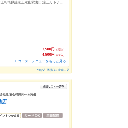
京王線聖蹟桜ケ丘駅東口より徒歩約2分/京王相模原線京王永山駅出口(京王リトナード東側)より徒歩約47分
3,500円
（税込）
4,500円
（税込）
コース・メニューをもっと見る
つぼ八 聖蹟桜ヶ丘南口店
飲み放題/宴会/喫煙ルーム完備
動店
イントつかえる