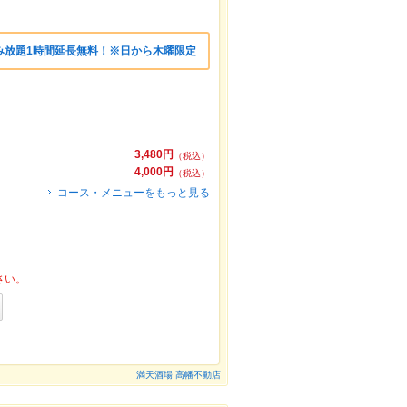
み放題1時間延長無料！※日から木曜限定
3,480円
（税込）
4,000円
（税込）
コース・メニューをもっと見る
さい。
満天酒場 高幡不動店