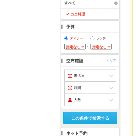
すべて
カニ料理
予算
ディナー
ランチ
～
空席確認
クリア
この条件で検索する
ネット予約