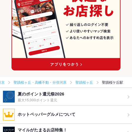
東京
聖蹟桜ヶ丘・高幡不動・分倍河原
聖蹟桜ヶ丘
聖蹟桜ケ丘駅
夏のポイント還元祭2026
最大15,000ポイント還元
ホットペッパーグルメについて
マイルがたまるお店特集！