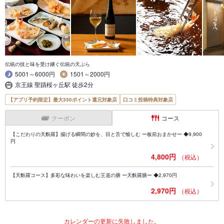
伝統の技と味を受け継ぐ伝統の天ぷら
5001～6000円
1501～2000円
京王線 聖蹟桜ヶ丘駅 徒歩2分
【アプリ予約限定】最大350ポイント還元対象店
口コミ投稿特典対象店
クーポン
コース
【こだわりの天麩羅】揚げる瞬間の妙を、目と舌で愉しむ ー板前おまかせー ◆9,900
円
4,800円
（税込）
【天麩羅コース】多彩な味わいを楽しむ王道の膳 ー天麩羅膳ー ◆2,970円
2,970円
（税込）
カレンダーの更新に失敗しました。