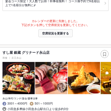
宴会コース限定！大人数でお得！幹事様無料！ コース御予約で9名様以
上で1名様分が無料に♪
カレンダーの更新に失敗しました。
下記ボタンを押して空席状況を更新してください。
空席状況を更新する
すし屋 銀蔵 グリナード永山店
和食
京王永山
永山/寿司/ランチ/宴会/慶事法事
3001～4000円
501～1000円
小田急多摩線小田急永山駅出口より徒歩約3分