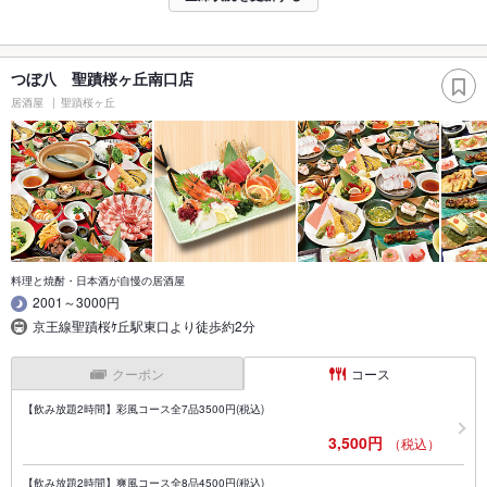
つぼ八 聖蹟桜ヶ丘南口店
居酒屋
聖蹟桜ヶ丘
料理と焼酎・日本酒が自慢の居酒屋
2001～3000円
京王線聖蹟桜ｹ丘駅東口より徒歩約2分
クーポン
コース
【飲み放題2時間】彩風コース全7品3500円(税込)
3,500円
（税込）
【飲み放題2時間】爽風コース全8品4500円(税込)