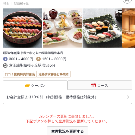
和食
聖蹟桜ヶ丘
昭和2年創業 伝統の技と味の継承旭鮨総本店
3001～4000円
1501～2000円
京王線聖蹟桜ヶ丘駅 徒歩5分
口コミ投稿特典対象店
適格請求書発行事業者
クーポン
コース
お会計金額より10％引 （特別価格、優待価格は対象外）
カレンダーの更新に失敗しました。
下記ボタンを押して空席状況を更新してください。
空席状況を更新する