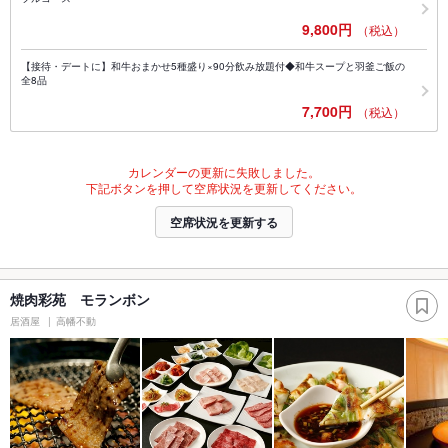
9,800円
（税込）
【接待・デートに】和牛おまかせ5種盛り×90分飲み放題付◆和牛スープと羽釜ご飯の
全8品
7,700円
（税込）
カレンダーの更新に失敗しました。
下記ボタンを押して空席状況を更新してください。
空席状況を更新する
焼肉彩苑 モランボン
居酒屋
高幡不動