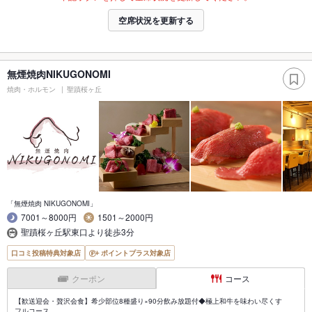
空席状況を更新する
無煙焼肉NIKUGONOMI
焼肉・ホルモン
聖蹟桜ヶ丘
「無煙焼肉 NIKUGONOMI」
7001～8000円
1501～2000円
聖蹟桜ヶ丘駅東口より徒歩3分
口コミ投稿特典対象店
ポイントプラス対象店
クーポン
コース
【歓送迎会・贅沢会食】希少部位8種盛り×90分飲み放題付◆極上和牛を味わい尽くす
フルコース