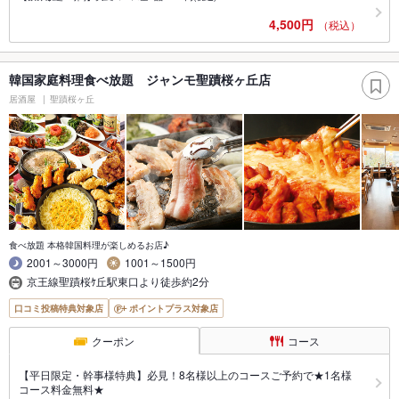
4,500円
（税込）
韓国家庭料理食べ放題 ジャンモ聖蹟桜ヶ丘店
居酒屋
聖蹟桜ヶ丘
食べ放題 本格韓国料理が楽しめるお店♪
2001～3000円
1001～1500円
京王線聖蹟桜ｹ丘駅東口より徒歩約2分
口コミ投稿特典対象店
ポイントプラス対象店
クーポン
コース
【平日限定・幹事様特典】必見！8名様以上のコースご予約で★1名様
コース料金無料★