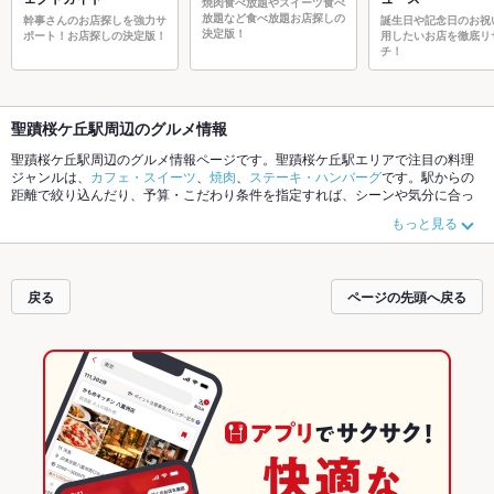
焼肉食べ放題やスイーツ食べ
放題など食べ放題お店探しの
幹事さんのお店探しを強力サ
誕生日や記念日のお祝
決定版！
ポート！お店探しの決定版！
用したいお店を徹底リ
チ！
聖蹟桜ケ丘駅周辺のグルメ情報
聖蹟桜ケ丘駅周辺のグルメ情報ページです。聖蹟桜ケ丘駅エリアで注目の料理
ジャンルは、
カフェ・スイーツ
、
焼肉
、
ステーキ・ハンバーグ
です。駅からの
距離で絞り込んだり、予算・こだわり条件を指定すれば、シーンや気分に合っ
たお店がサクサク探せます。ご希望に合ったお店が見つからなかったら、近隣
もっと見る
の
中河原駅
、
百草園駅
もチェックしてみてください。ホットペッパーグルメな
ら、お得なクーポンはもちろん、こだわりメニュー
肉じゃが
や季節のおすすめ
料理など、お店の最新情報をご紹介しているので安心！24時間使える簡単便利
なネット予約が使えるお店も拡大中です。友達どうしの飲み会にも、会社の宴
戻る
ページの先頭へ戻る
会にも、デートやパーティにもお得に便利にホットペッパーグルメをご利用く
ださい。