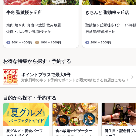
牛角 聖蹟桜ヶ丘店
きちんと 聖蹟桜ヶ丘店
焼肉 焼き肉 肉 食べ放題 飲み放題
聖蹟桜ヶ丘駅徒歩1分！！沖縄
焼肉・ホルモン/聖蹟桜ヶ丘
居酒屋/聖蹟桜ヶ丘
3001～4000円
1001～1500円
2001～3000円
お得な特集から探す・予約する
ポイントプラスで最大8倍
対象日時のネット予約でポイントが最大8倍たまるお店はこちら！
目的から探す・予約する
夏グルメ・宴会パーフ
食べ放題ナビゲーター
誕生日・記念日プ
ェクトガイド
ュース