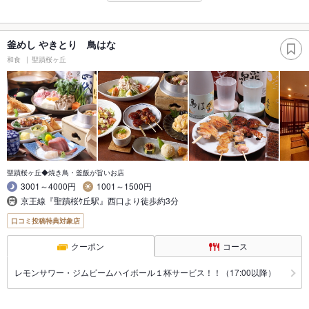
釜めし やきとり 鳥はな
和食
聖蹟桜ヶ丘
聖蹟桜ヶ丘◆焼き鳥・釜飯が旨いお店
3001～4000円
1001～1500円
京王線『聖蹟桜ｹ丘駅』西口より徒歩約3分
口コミ投稿特典対象店
クーポン
コース
レモンサワー・ジムビームハイボール１杯サービス！！（17:00以降）