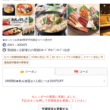
★ゆったりお得★WEB予約限定コース受付中
2001～3000円
聖蹟桜ヶ丘駅東口の聖蹟Uﾛｰﾄﾞのｾﾌﾞﾝｲﾚﾌﾞﾝ右折
口コミ投稿特典対象店
COIN+支払い可
ポイントプラス対象店
スマート支払い可
適格請求書発行事業者
クーポン
コース
2時間制★飲み放題お1人様につき200円OFF
カレンダーの更新に失敗しました。
下記ボタンを押して空席状況を更新してください。
空席状況を更新する