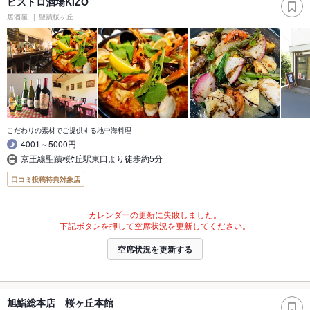
ビストロ酒場KIZO
居酒屋
聖蹟桜ヶ丘
こだわりの素材でご提供する地中海料理
4001～5000円
京王線聖蹟桜ｹ丘駅東口より徒歩約5分
口コミ投稿特典対象店
カレンダーの更新に失敗しました。
下記ボタンを押して空席状況を更新してください。
空席状況を更新する
旭鮨総本店 桜ヶ丘本館