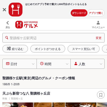
はじめてのアプリ予約で最大
1,000円分ポイントもらえる
ダウンロード
アプリで開く
戻る
マイメニュー
聖蹟桜ケ丘駅周辺
変更
絞り込む
ポイントがつかえる
スマート支払い可
日付
時間
人数
聖蹟桜ケ丘駅(東京)周辺のグルメ・クーポン情報
186件 1-20件
天ぷら新宿つな八 聖蹟桜ヶ丘店
和食
聖蹟桜ヶ丘