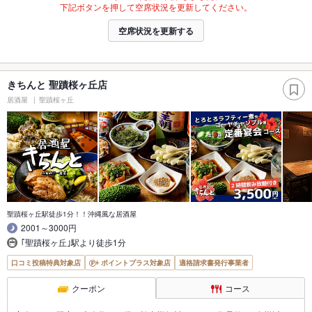
下記ボタンを押して空席状況を更新してください。
空席状況を更新する
きちんと 聖蹟桜ヶ丘店
居酒屋
聖蹟桜ヶ丘
聖蹟桜ヶ丘駅徒歩1分！！沖縄風な居酒屋
2001～3000円
｢聖蹟桜ヶ丘｣駅より徒歩1分
口コミ投稿特典対象店
ポイントプラス対象店
適格請求書発行事業者
クーポン
コース