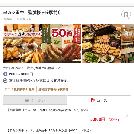
串カツ田中 聖蹟桜ヶ丘駅前店
居酒屋
聖蹟桜ヶ丘
大阪伝統の味！二度付け禁止の名物串カツ
2001～3000円
京王線聖蹟桜ｹ丘駅東口より徒歩約2分
口コミ投稿特典対象店
適格請求書発行事業者
クーポン
コース
【大阪満喫コース】全11品◆120分飲み放題付5000円（税込）
5,000円
（税込）
【串カツ田中コース】全9品◆120分飲み放題付4000円（税込）