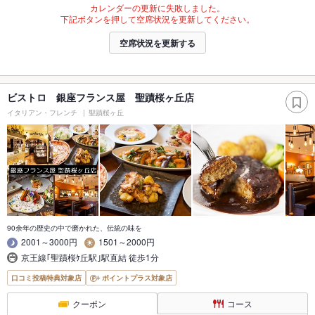
カレンダーの更新に失敗しました。
下記ボタンを押して空席状況を更新してください。
空席状況を更新する
ビストロ 銀座フランス屋 聖蹟桜ヶ丘店
イタリアン・フレンチ
聖蹟桜ヶ丘
90余年の歴史の中で磨かれた、伝統の味を
2001～3000円
1501～2000円
京王線｢聖蹟桜ｹ丘駅｣駅直結 徒歩1分
口コミ投稿特典対象店
ポイントプラス対象店
クーポン
コース