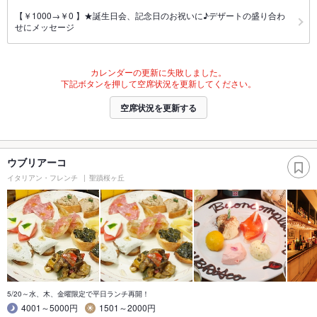
【￥1000→￥0 】★誕生日会、記念日のお祝いに♪デザートの盛り合わ
せにメッセージ
カレンダーの更新に失敗しました。
下記ボタンを押して空席状況を更新してください。
空席状況を更新する
ウブリアーコ
イタリアン・フレンチ
聖蹟桜ヶ丘
5/20～水、木、金曜限定で平日ランチ再開！
4001～5000円
1501～2000円