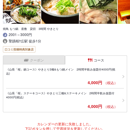
焼鳥 もつ鍋 座敷 貸切 3時間 やきとり
2001～3000円
聖蹟桜ｹ丘駅 徒歩1分
口コミ投稿特典対象店
クーポン
コース
《山長「桜」鍋コース》やきとり3種&もつ鍋メイン 2時間半飲み放題付4000円(税
込)
4,000円
（税込）
《山長「桜」ステーキコース》やきとり三種&ステーキメイン 2時間半飲み放題付
4000円(税込)
4,000円
（税込）
カレンダーの更新に失敗しました。
下記ボタンを押して空席状況を更新してください。