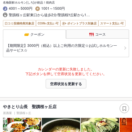
名物新鮮ホルモン[しろ]が絶品！焼肉店
4001～5000円
1001～1500円
聖蹟桜ヶ丘駅東口から徒歩2分/聖蹟桜ｹ丘駅から1…
口コミ投稿特典対象店
COIN+支払い可
ポイントプラス対象店
スマート支払い可
クーポン
コース
【期間限定】3000円（税込）以上ご利用の方限定☆お試しホルモン一
品サービス☆
カレンダーの更新に失敗しました。
下記ボタンを押して空席状況を更新してください。
空席状況を更新する
やきとり山長 聖蹟桜ヶ丘店
居酒屋
聖蹟桜ヶ丘