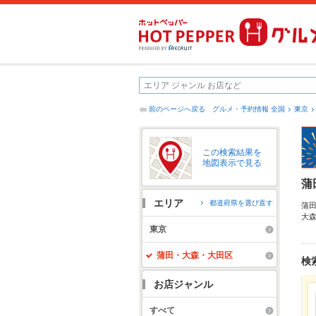
前のページへ戻る
グルメ・予約情報 全国
東京
この検索結果を
地図表示で見る
蒲
エリア
都道府県を選び直す
蒲
大
ト
東京
心
便
蒲田・大森・大田区
検
お店ジャンル
すべて