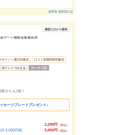
温野菜 蒲田西口店
会/デート/個室/会食/宴会/肉
00ポイント還元対象店
口コミ投稿特典対象店
ポイントつかえる
田駅からも1駅！
ッセージプレートプレゼント♪
2,299円
（税込）
 5,000円税
5,000円
（税込）