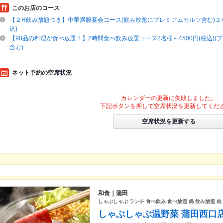
このお店のコース
【２H飲み放題つき】中華満腹宴会コース(飲み放題にプレミアムモルツ含む)２名様
込)
【90品の料理が食べ放題！】2時間食べ飲み放題コース2名様～4500円(税込)(
含む)
ネット予約の空席状況
カレンダーの更新に失敗しました。
下記ボタンを押して空席状況を更新してくだ
空席状況を更新する
和食｜蒲田
しゃぶしゃぶ ランチ 食べ飲み 食べ放題 鍋 飲み放題 肉
しゃぶしゃぶ温野菜 蒲田西口