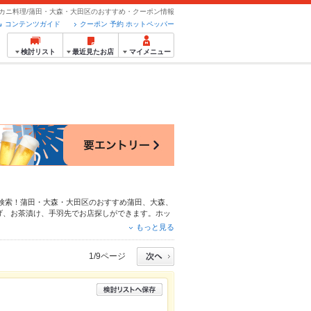
カニ料理/蒲田・大森・大田区のおすすめ・クーポン情報
コンテンツガイド
クーポン 予約 ホットペッパー
検討リスト
最近見たお店
マイメニュー
検索！蒲田・大森・大田区のおすすめ
蒲田
、
大森
、
げ
、
お茶漬け
、
手羽先
でお店探しができます。ホッ
料理など、お店の最新情報をご紹介しているので安
もっと見る
、会社の宴会にも、デートやパーティーにもお得に
1/9ページ