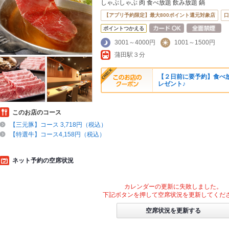
しゃぶしゃぶ 肉 食べ放題 飲み放題 鍋
【アプリ予約限定】最大800ポイント還元対象店
口
ポイントつかえる
3001～4000円
1001～1500円
蒲田駅３分
【２日前に要予約】食べ
レゼント♪
このお店のコース
【三元豚】コース 3,718円（税込）
【特選牛】コース4,158円（税込）
ネット予約の空席状況
カレンダーの更新に失敗しました。
下記ボタンを押して空席状況を更新してくだ
空席状況を更新する