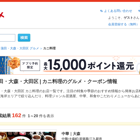
よくある問い合わせ
ようこそ、
さん
ゲスト
会員登録する（無料）
蒲田・大森・大田区 グルメ
カニ料理
田・大森・大田区 | カニ料理のグルメ・クーポン情報
田・大森・大田区 カニ料理のお店一覧です。注目の特集や季節のおすすめ情報から簡単お店
森海岸
エリアで絞り込んだり、料理ジャンル
居酒屋
、
中華
、
和食
やこだわりメニュー
からあ
ペッパーグルメなら、お得なクーポンはもちろん、とっておきのメニューや季節のおすすめ
！24時間使える簡単便利なネット予約が使えるお店も拡大中です。友達どうしの飲み会にも
利にホットペッパーグルメをご利用ください。
162
索結果
件
1～20
件を表示
中華｜大森
中華/大森町/居酒屋/三九厨房