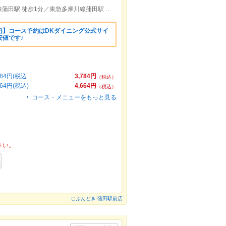
JR蒲田駅西口or南口 徒歩1分／東急池上線蒲田駅 徒歩1分／東急多摩川線蒲田駅 徒歩1分
OFF)】コース予約はDKダイニング公式サイ
安値です♪
84円(税込
3,784円
（税込）
4円(税込)
4,664円
（税込）
コース・メニューをもっと見る
さい。
じぶんどき 蒲田駅前店