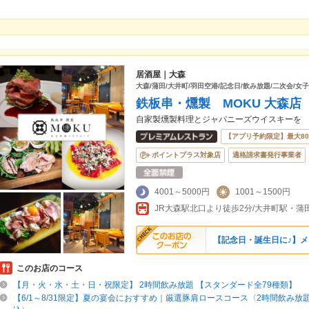
居酒屋｜大森
大森/蒲田/大井町/羽田空港/記念日/飲み放題/二次会/女子
鉄板串・燻製 MOKU 大森店
自家製燻製料理とジャパニーズウイスキーを
【アプリ予約限定】最大8
ポイントプラス対象店
適格請求書発行事業者
4001～5000円
1001～1500円
JR大森駅北口より徒歩2分/大井町駅・蒲
【記念日・誕生日に♪】メ
このお店のコース
【月・火・水・土・日・祝限定】 2時間飲み放題 【スタンダード全79種類】
【6/1～8/31限定】夏の宴会におすすめ｜厳選豚肩ロースコース〈2時間飲み放題付