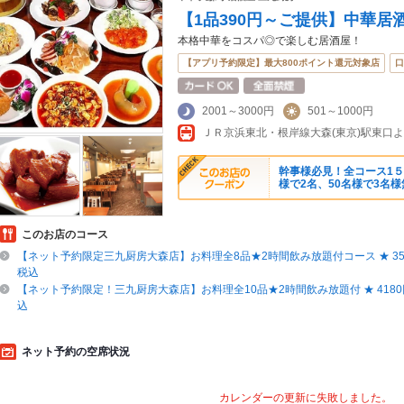
【1品390円～ご提供】中華
本格中華をコスパ◎で楽しむ居酒屋！
【アプリ予約限定】最大800ポイント還元対象店
口
2001～3000円
501～1000円
幹事様必見！全コース1５
様で2名、50名様で3名
このお店のコース
【ネット予約限定三九厨房大森店】お料理全8品★2時間飲み放題付コース ★ 3580
税込
【ネット予約限定！三九厨房大森店】お料理全10品★2時間飲み放題付 ★ 4180円 
込
ネット予約の空席状況
カレンダーの更新に失敗しました。