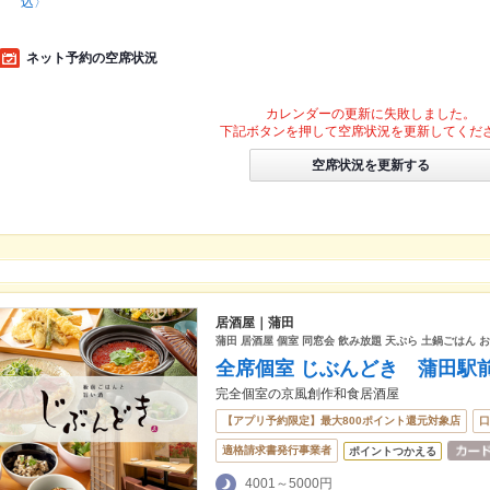
込〉
ネット予約の空席状況
カレンダーの更新に失敗しました。
下記ボタンを押して空席状況を更新してくだ
空席状況を更新する
居酒屋｜蒲田
蒲田 居酒屋 個室 同窓会 飲み放題 天ぷら 土鍋ごはん 
全席個室 じぶんどき 蒲田駅
完全個室の京風創作和食居酒屋
【アプリ予約限定】最大800ポイント還元対象店
口
適格請求書発行事業者
ポイントつかえる
4001～5000円