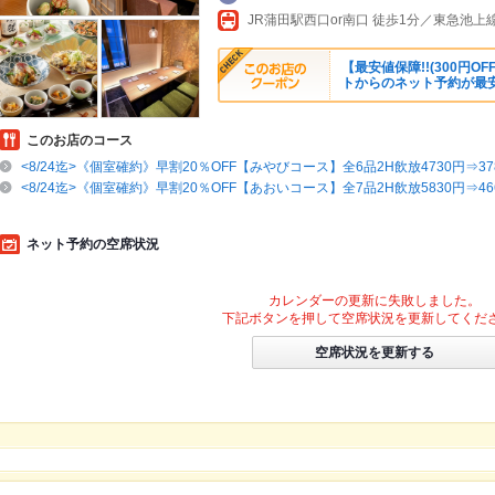
【最安値保障!!(300円
トからのネット予約が最
このお店のコース
<8/24迄>《個室確約》早割20％OFF【みやびコース】全6品2H飲放4730円⇒37
<8/24迄>《個室確約》早割20％OFF【あおいコース】全7品2H飲放5830円⇒466
ネット予約の空席状況
カレンダーの更新に失敗しました。
下記ボタンを押して空席状況を更新してくだ
空席状況を更新する