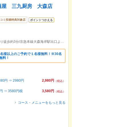
居酒屋 三九厨房 大森店
コミ投稿特典対象店
ポイントつかえる
ＪＲ京浜東北・根岸線大森(東京)駅東口より徒歩約3分/京急本線大森海岸駅出口より徒歩約10分
名様以上のご予約で１名様無料！※30名
様無料！
円 ⇒ 2980円
2,980円
（税込）
⇒ 3580円税
3,580円
（税込）
コース・メニューをもっと見る