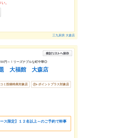
さい。
三九厨房 大森店
50円～！リーズナブルな町中華◎
放題 大福館 大森店
コミ投稿特典対象店
ポイントプラス対象店
題コース限定】１２名以上～のご予約で幹事