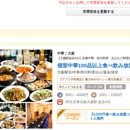
下記ボタンを押して空席状況を更新してくだ
空席状況を更新する
中華｜大森
【大森駅徒歩4分】定番中華・四川料理・点心など料理3
個室中華100品以上食べ飲み
大森/駅近/中華/四川料理/点心/宴会/貸切
【アプリ予約限定】最大800ポイント還元対象店
口
ポイントつかえる
3001～4000円
1001～1500円
JR京浜東北線大森駅 徒歩4分
【4,500円食べ飲み放
１人無料