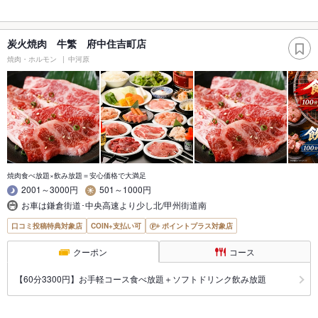
炭火焼肉 牛繁 府中住吉町店
焼肉・ホルモン
中河原
焼肉食べ放題×飲み放題＝安心価格で大満足
2001～3000円
501～1000円
お車は鎌倉街道･中央高速より少し北/甲州街道南
口コミ投稿特典対象店
COIN+支払い可
ポイントプラス対象店
クーポン
コース
【60分3300円】お手軽コース食べ放題＋ソフトドリンク飲み放題