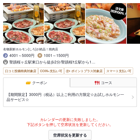
名物新鮮ホルモン[しろ]が絶品！焼肉店
4001～5000円
1001～1500円
聖蹟桜ヶ丘駅東口から徒歩2分/聖蹟桜ｹ丘駅から1…
口コミ投稿特典対象店
COIN+支払い可
ポイントプラス対象店
スマート支払い可
クーポン
コース
【期間限定】3000円（税込）以上ご利用の方限定☆お試しホルモン一
品サービス☆
カレンダーの更新に失敗しました。
下記ボタンを押して空席状況を更新してください。
空席状況を更新する