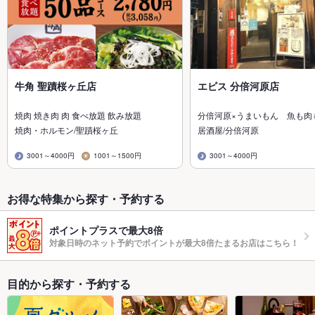
牛角 聖蹟桜ヶ丘店
エビス 分倍河原店
焼肉 焼き肉 肉 食べ放題 飲み放題
分倍河原×うまいもん 魚も肉
焼肉・ホルモン/聖蹟桜ヶ丘
居酒屋/分倍河原
3001～4000円
1001～1500円
3001～4000円
お得な特集から探す・予約する
ポイントプラスで最大8倍
対象日時のネット予約でポイントが最大8倍たまるお店はこちら！
目的から探す・予約する