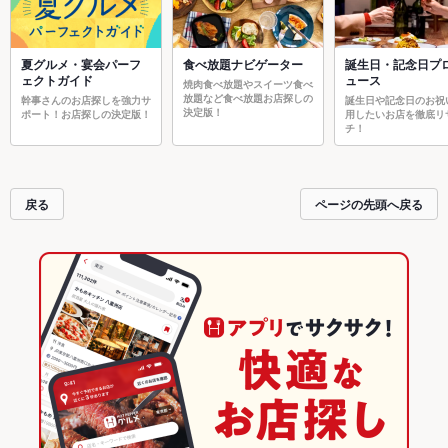
夏グルメ・宴会パーフ
食べ放題ナビゲーター
誕生日・記念日プ
ェクトガイド
ュース
焼肉食べ放題やスイーツ食べ
放題など食べ放題お店探しの
幹事さんのお店探しを強力サ
誕生日や記念日のお祝
決定版！
ポート！お店探しの決定版！
用したいお店を徹底リ
チ！
戻る
ページの先頭へ戻る