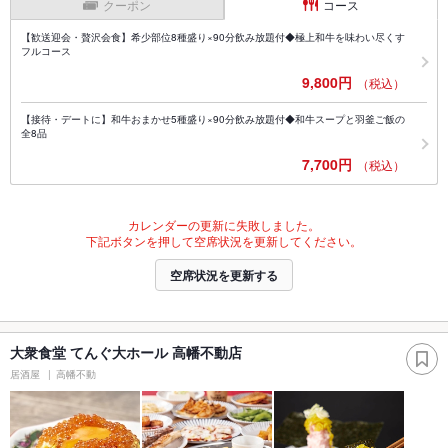
クーポン
コース
【歓送迎会・贅沢会食】希少部位8種盛り×90分飲み放題付◆極上和牛を味わい尽くす
フルコース
9,800円
（税込）
【接待・デートに】和牛おまかせ5種盛り×90分飲み放題付◆和牛スープと羽釜ご飯の
全8品
7,700円
（税込）
カレンダーの更新に失敗しました。
下記ボタンを押して空席状況を更新してください。
空席状況を更新する
大衆食堂 てんぐ大ホール 高幡不動店
居酒屋
高幡不動