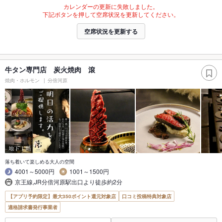
カレンダーの更新に失敗しました。
下記ボタンを押して空席状況を更新してください。
空席状況を更新する
牛タン専門店 炭火焼肉 滾
焼肉・ホルモン
分倍河原
落ち着いて楽しめる大人の空間
4001～5000円
1001～1500円
京王線,JR分倍河原駅出口より徒歩約2分
【アプリ予約限定】最大350ポイント還元対象店
口コミ投稿特典対象店
適格請求書発行事業者