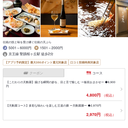
伝統の技と味を受け継ぐ伝統の天ぷら
5001～6000円
1501～2000円
京王線 聖蹟桜ヶ丘駅 徒歩2分
【アプリ予約限定】最大350ポイント還元対象店
口コミ投稿特典対象店
クーポン
コース
【こだわりの天麩羅】揚げる瞬間の妙を、目と舌で愉しむ ー板前おまかせー ◆9,900
円
4,800円
（税込）
【天麩羅コース】多彩な味わいを楽しむ王道の膳 ー天麩羅膳ー ◆2,970円
2,970円
（税込）