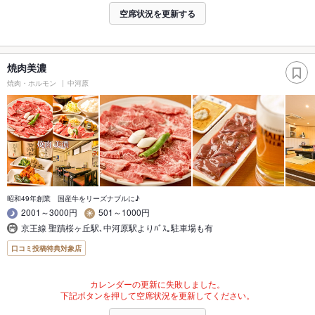
空席状況を更新する
焼肉美濃
焼肉・ホルモン
中河原
昭和49年創業 国産牛をリーズナブルに♪
2001～3000円
501～1000円
京王線 聖蹟桜ヶ丘駅､中河原駅よりﾊﾞｽ｡駐車場も有
口コミ投稿特典対象店
カレンダーの更新に失敗しました。
下記ボタンを押して空席状況を更新してください。