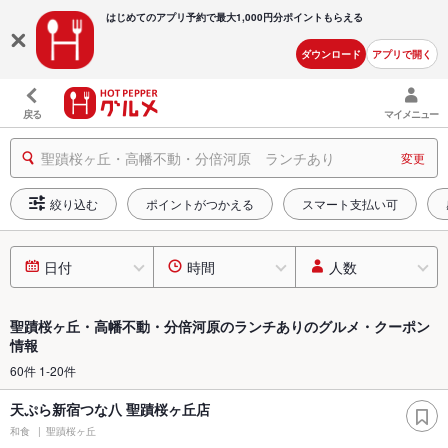
はじめてのアプリ予約で最大
1,000円分ポイントもらえる
ダウンロード
アプリで開く
戻る
マイメニュー
聖蹟桜ヶ丘・高幡不動・分倍河原 ランチあり
変更
絞り込む
ポイントがつかえる
スマート支払い可
日付
時間
人数
聖蹟桜ヶ丘・高幡不動・分倍河原のランチありのグルメ・クーポン
情報
60件 1-20件
天ぷら新宿つな八 聖蹟桜ヶ丘店
和食
聖蹟桜ヶ丘