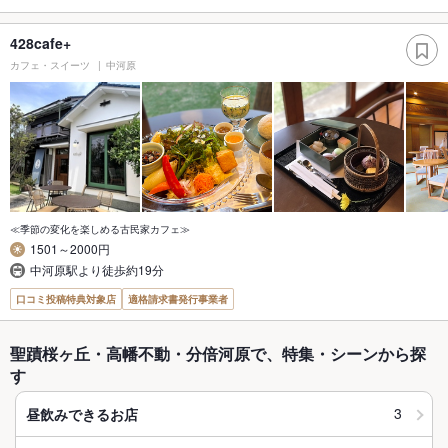
428cafe+
カフェ・スイーツ
中河原
≪季節の変化を楽しめる古民家カフェ≫
1501～2000円
中河原駅より徒歩約19分
口コミ投稿特典対象店
適格請求書発行事業者
聖蹟桜ヶ丘・高幡不動・分倍河原で、特集・シーンから探
す
3
昼飲みできるお店