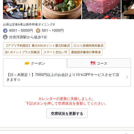
お昼は定食&夜は創作和食ダイニング♪
4001～5000円
501～1000円
分倍河原駅から徒歩1分
【アプリ予約限定】最大350ポイント還元対象店
口コミ投稿特典対象店
ポイントプラス対象店
スマート支払い可
適格請求書発行事業者
クーポン
コース
【日～木限定！】7000円以上のお会計より10％OFFサービスさせて頂
きます☆
カレンダーの更新に失敗しました。
下記ボタンを押して空席状況を更新してください。
空席状況を更新する