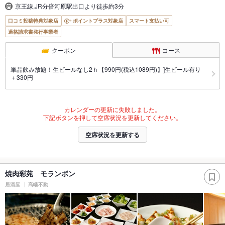
京王線,JR分倍河原駅出口より徒歩約3分
口コミ投稿特典対象店
ポイントプラス対象店
スマート支払い可
適格請求書発行事業者
クーポン
コース
単品飲み放題！生ビールなし2ｈ【990円(税込1089円)】]生ビール有り
＋330円
カレンダーの更新に失敗しました。
下記ボタンを押して空席状況を更新してください。
空席状況を更新する
焼肉彩苑 モランボン
居酒屋
高幡不動