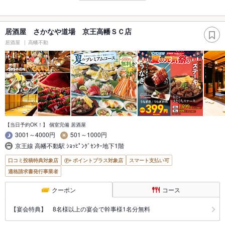
居酒屋 さかなや道場 京王高幡ＳＣ店
居酒屋
高幡不動
【当日予約OK！】 個室完備 居酒屋
3001～4000円
501～1000円
京王線 高幡不動駅 ｼｮｯﾋﾟﾝｸﾞｾﾝﾀｰ地下1階
口コミ投稿特典対象店
ポイントプラス対象店
スマート支払い可
適格請求書発行事業者
クーポン
コース
【宴会特典】 8名様以上の宴会で幹事様1名分無料