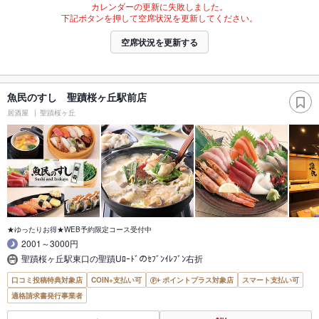
カレンダーの更新に失敗しました。
下記ボタンを押して空席状況を更新してください。
空席状況を更新する
魚民のすし 聖蹟桜ヶ丘駅前店
居酒屋
聖蹟桜ヶ丘
★ゆったりお得★WEB予約限定コース受付中
2001～3000円
聖蹟桜ヶ丘駅東口の聖蹟Uﾛｰﾄﾞのｾﾌﾞﾝｲﾚﾌﾞﾝ右折
口コミ投稿特典対象店
COIN+支払い可
ポイントプラス対象店
スマート支払い可
適格請求書発行事業者