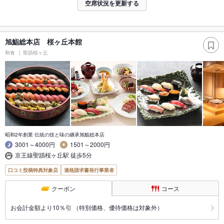
空席状況を更新する
旭鮨総本店 桜ヶ丘本館
和食
聖蹟桜ヶ丘
昭和2年創業 伝統の技と味の継承旭鮨総本店
3001～4000円
1501～2000円
京王線聖蹟桜ヶ丘駅 徒歩5分
口コミ投稿特典対象店
適格請求書発行事業者
クーポン
コース
お会計金額より10％引 （特別価格、優待価格は対象外）