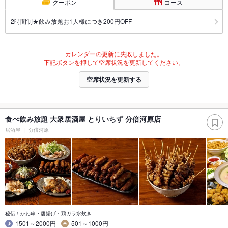
クーポン
コース
2時間制★飲み放題お1人様につき200円OFF
カレンダーの更新に失敗しました。
下記ボタンを押して空席状況を更新してください。
空席状況を更新する
食べ飲み放題 大衆居酒屋 とりいちず 分倍河原店
居酒屋
分倍河原
秘伝！かわ串・唐揚げ・鶏ガラ水炊き
1501～2000円
501～1000円