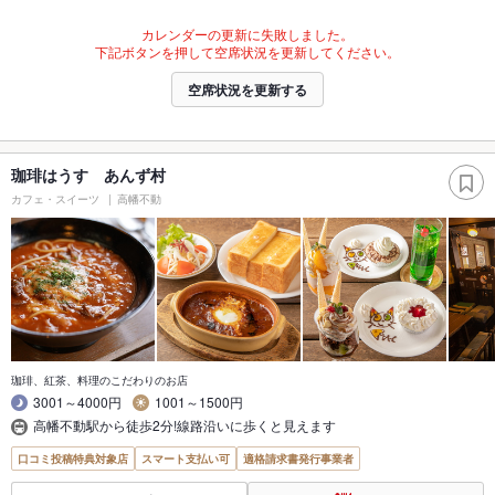
カレンダーの更新に失敗しました。
下記ボタンを押して空席状況を更新してください。
空席状況を更新する
珈琲はうす あんず村
カフェ・スイーツ
高幡不動
珈琲、紅茶、料理のこだわりのお店
3001～4000円
1001～1500円
高幡不動駅から徒歩2分!線路沿いに歩くと見えます
口コミ投稿特典対象店
スマート支払い可
適格請求書発行事業者