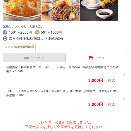
気軽に、さくっと、大衆食堂。
1501～2000円
501～1000円
京王高幡不動駅南口より徒歩約3分
口コミ投稿特典対象店
クーポン
コース
店舗限定【特別宴会コース】 ボリューム満点！全15品＆ 2時間飲み放題付きでこの価
格！￥3,000
3,000円
（税込）
《ネット予約限定￥3,500→￥3,000 ※曜日限定 月～木曜》お手軽コース全9品 2H飲
み放題 \3,000
3,000円
（税込）
カレンダーの更新に失敗しました。
下記ボタンを押して空席状況を更新してください。