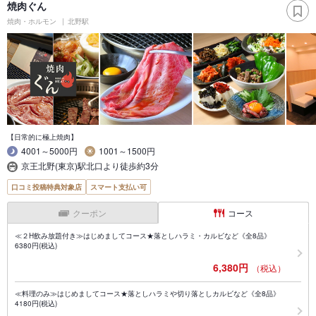
焼肉ぐん
焼肉・ホルモン
北野駅
【日常的に極上焼肉】
4001～5000円
1001～1500円
京王北野(東京)駅北口より徒歩約3分
口コミ投稿特典対象店
スマート支払い可
クーポン
コース
≪２H飲み放題付き≫はじめましてコース★落としハラミ・カルビなど《全8品》
6380円(税込)
6,380円
（税込）
≪料理のみ≫はじめましてコース★落としハラミや切り落としカルビなど《全8品》
4180円(税込)