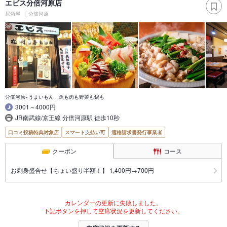
エビス分倍河原店
居酒屋
分倍河原
分倍河原×うまいもん 魚も肉も野菜も鍋も
3001～4000円
JR南武線/京王線 分倍河原駅 徒歩10秒
口コミ投稿特典対象店
スマート支払い可
適格請求書発行事業者
クーポン
コース
お刺身盛合せ【ちょい盛り半額！】 1,400円→700円
カレンダーの更新に失敗しました。
下記ボタンを押して空席状況を更新してください。