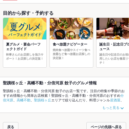
目的から探す・予約する
夏グルメ・宴会パーフ
食べ放題ナビゲーター
誕生日・記念日プ
ェクトガイド
ュース
焼肉食べ放題やスイーツ食べ
放題など食べ放題お店探しの
幹事さんのお店探しを強力サ
誕生日や記念日のお祝
決定版！
ポート！お店探しの決定版！
用したいお店を徹底リ
チ！
聖蹟桜ヶ丘・高幡不動・分倍河原 餃子のグルメ情報
聖蹟桜ヶ丘・高幡不動・分倍河原 餃子のお店一覧です。注目の特集や季節のお
すすめ情報から簡単お店検索！聖蹟桜ヶ丘・高幡不動・分倍河原のおすすめ
分
倍河原
、
高幡不動
、
聖蹟桜ヶ丘
エリアで絞り込んだり、料理ジャンル
居酒屋
、
ラーメン
、
中華
やこだわりメニュー
からあげ
、
馬刺し
、
お茶漬け
でお店探しが
もっと見る
できます。ホットペッパーグルメなら、お得なクーポンはもちろん、とってお
きのメニューや季節のおすすめ料理など、お店の最新情報をご紹介しているの
で安心！24時間使える簡単便利なネット予約が使えるお店も拡大中です。友達
どうしの飲み会にも、会社の宴会にも、デートやパーティーにもお得に便利に
戻る
ページの先頭へ戻る
ホットペッパーグルメをご利用ください。