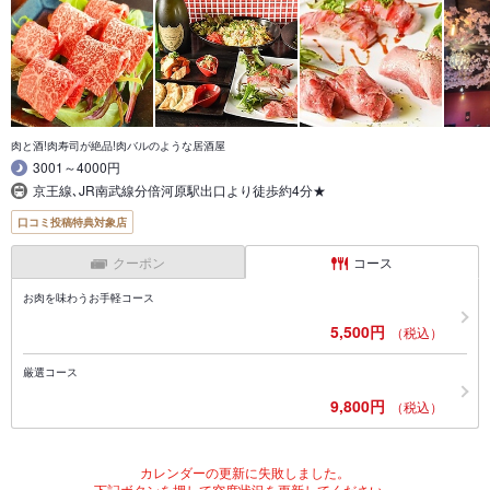
肉と酒!肉寿司が絶品!肉バルのような居酒屋
3001～4000円
京王線､JR南武線分倍河原駅出口より徒歩約4分★
口コミ投稿特典対象店
クーポン
コース
お肉を味わうお手軽コース
5,500円
（税込）
厳選コース
9,800円
（税込）
カレンダーの更新に失敗しました。
下記ボタンを押して空席状況を更新してください。