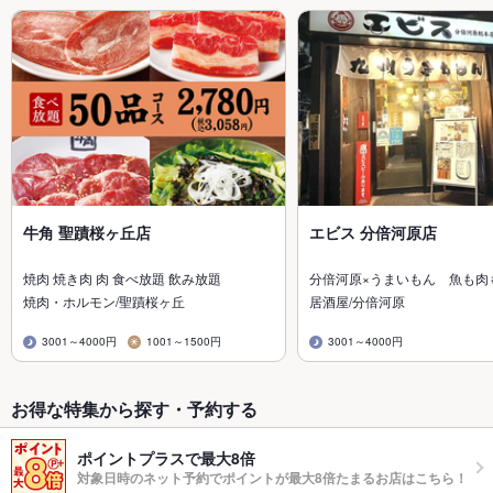
牛角 聖蹟桜ヶ丘店
エビス 分倍河原店
焼肉 焼き肉 肉 食べ放題 飲み放題
分倍河原×うまいもん 魚も肉
焼肉・ホルモン/聖蹟桜ヶ丘
居酒屋/分倍河原
3001～4000円
1001～1500円
3001～4000円
お得な特集から探す・予約する
ポイントプラスで最大8倍
対象日時のネット予約でポイントが最大8倍たまるお店はこちら！