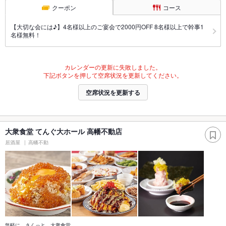
クーポン
コース
【大切な会には♪】4名様以上のご宴会で2000円OFF 8名様以上で幹事1
名様無料！
カレンダーの更新に失敗しました。
下記ボタンを押して空席状況を更新してください。
空席状況を更新する
大衆食堂 てんぐ大ホール 高幡不動店
居酒屋
高幡不動
気軽に、さくっと、大衆食堂。