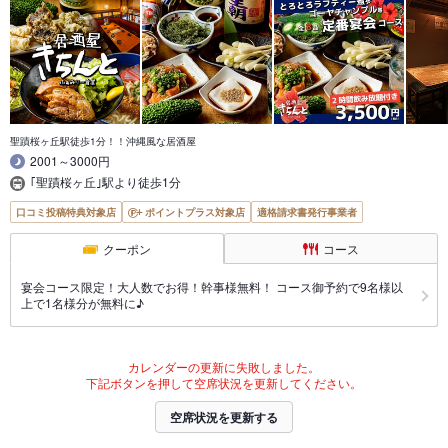
聖蹟桜ヶ丘駅徒歩1分！！沖縄風な居酒屋
2001～3000円
｢聖蹟桜ヶ丘｣駅より徒歩1分
口コミ投稿特典対象店
ポイントプラス対象店
適格請求書発行事業者
クーポン
コース
宴会コース限定！大人数でお得！幹事様無料！ コース御予約で9名様以
上で1名様分が無料に♪
カレンダーの更新に失敗しました。
下記ボタンを押して空席状況を更新してください。
空席状況を更新する