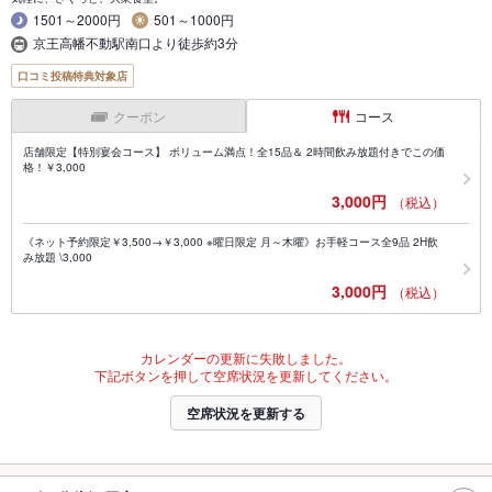
1501～2000円
501～1000円
京王高幡不動駅南口より徒歩約3分
口コミ投稿特典対象店
クーポン
コース
店舗限定【特別宴会コース】 ボリューム満点！全15品＆ 2時間飲み放題付きでこの価
格！￥3,000
3,000円
（税込）
《ネット予約限定￥3,500→￥3,000 ※曜日限定 月～木曜》お手軽コース全9品 2H飲
み放題 \3,000
3,000円
（税込）
カレンダーの更新に失敗しました。
下記ボタンを押して空席状況を更新してください。
空席状況を更新する