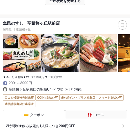
空席状況を更新する
魚民のすし 聖蹟桜ヶ丘駅前店
居酒屋
聖蹟桜ヶ丘
★ゆったりお得★WEB予約限定コース受付中
2001～3000円
聖蹟桜ヶ丘駅東口の聖蹟Uﾛｰﾄﾞのｾﾌﾞﾝｲﾚﾌﾞﾝ右折
口コミ投稿特典対象店
COIN+支払い可
ポイントプラス対象店
スマート支払い可
適格請求書発行事業者
クーポン
コース
2時間制★飲み放題お1人様につき200円OFF