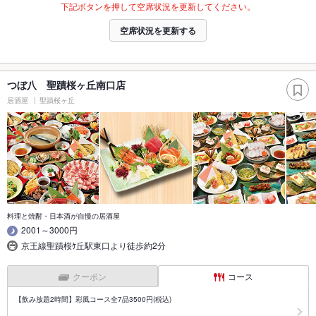
下記ボタンを押して空席状況を更新してください。
空席状況を更新する
つぼ八 聖蹟桜ヶ丘南口店
居酒屋
聖蹟桜ヶ丘
料理と焼酎・日本酒が自慢の居酒屋
2001～3000円
京王線聖蹟桜ｹ丘駅東口より徒歩約2分
クーポン
コース
【飲み放題2時間】彩風コース全7品3500円(税込)