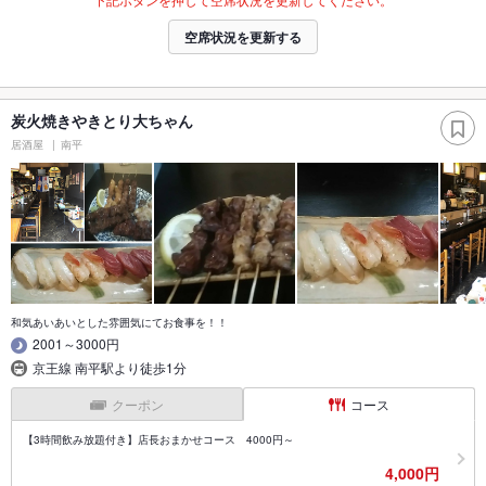
空席状況を更新する
炭火焼きやきとり大ちゃん
居酒屋
南平
和気あいあいとした雰囲気にてお食事を！！
2001～3000円
京王線 南平駅より徒歩1分
クーポン
コース
【3時間飲み放題付き】店長おまかせコース 4000円～
4,000円