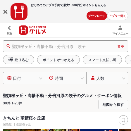
はじめてのアプリ予約で最大
1,000円分ポイントもらえる
ダウンロード
アプリで開く
戻る
マイメニュー
聖蹟桜ヶ丘・高幡不動・分倍河原 餃子
変更
絞り込む
ポイントがつかえる
スマート支払い可
日付
時間
人数
聖蹟桜ヶ丘・高幡不動・分倍河原の餃子のグルメ・クーポン情報
30件 1-20件
地図から探す
きちんと 聖蹟桜ヶ丘店
居酒屋
聖蹟桜ヶ丘