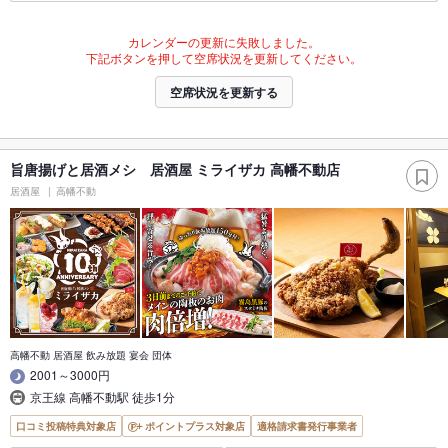
カレンダーの更新に失敗しました。
下記ボタンを押して空席状況を更新してください。
空席状況を更新する
旨唐揚げと居酒メシ 居酒屋 ミライザカ 高幡不動店
居酒屋
高幡不動
高幡不動 居酒屋 飲み放題 宴会 団体
2001～3000円
京王線 高幡不動駅 徒歩1分
口コミ投稿特典対象店
ポイントプラス対象店
適格請求書発行事業者