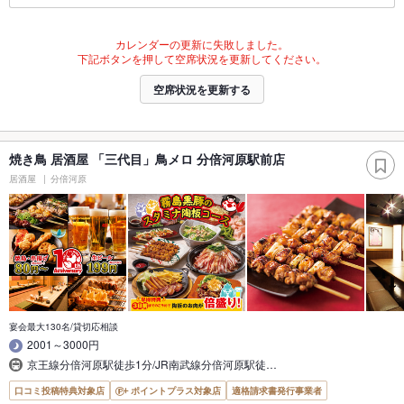
カレンダーの更新に失敗しました。
下記ボタンを押して空席状況を更新してください。
空席状況を更新する
焼き鳥 居酒屋 「三代目」鳥メロ 分倍河原駅前店
居酒屋
分倍河原
宴会最大130名/貸切応相談
2001～3000円
京王線分倍河原駅徒歩1分/JR南武線分倍河原駅徒…
口コミ投稿特典対象店
ポイントプラス対象店
適格請求書発行事業者