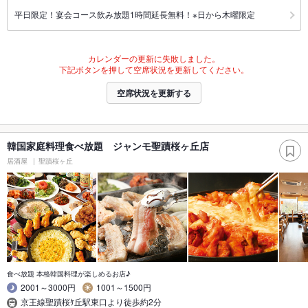
平日限定！宴会コース飲み放題1時間延長無料！※日から木曜限定
カレンダーの更新に失敗しました。
下記ボタンを押して空席状況を更新してください。
空席状況を更新する
韓国家庭料理食べ放題 ジャンモ聖蹟桜ヶ丘店
居酒屋
聖蹟桜ヶ丘
食べ放題 本格韓国料理が楽しめるお店♪
2001～3000円
1001～1500円
京王線聖蹟桜ｹ丘駅東口より徒歩約2分