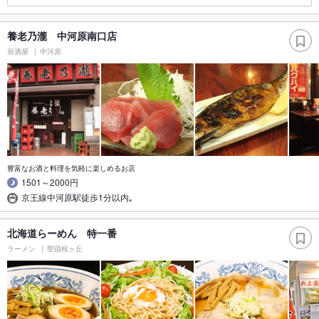
養老乃瀧 中河原南口店
居酒屋
中河原
豊富なお酒と料理を気軽に楽しめるお店
1501～2000円
京王線中河原駅徒歩1分以内｡
北海道らーめん 特一番
ラーメン
聖蹟桜ヶ丘