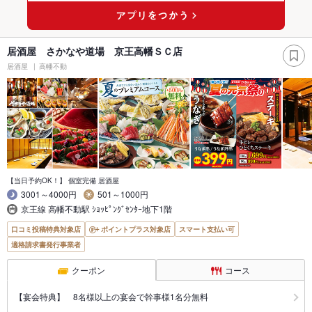
居酒屋 さかなや道場 京王高幡ＳＣ店
居酒屋
高幡不動
【当日予約OK！】 個室完備 居酒屋
3001～4000円
501～1000円
京王線 高幡不動駅 ｼｮｯﾋﾟﾝｸﾞｾﾝﾀｰ地下1階
口コミ投稿特典対象店
ポイントプラス対象店
スマート支払い可
適格請求書発行事業者
クーポン
コース
【宴会特典】 8名様以上の宴会で幹事様1名分無料