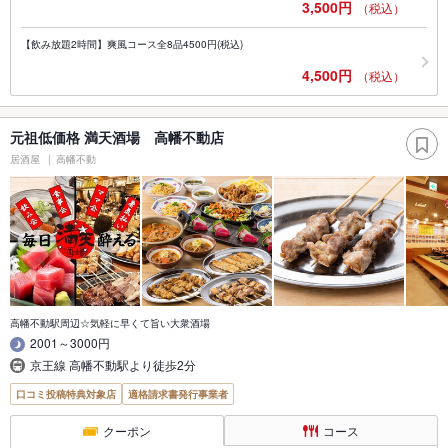
3,500円
（税込）
【飲み放題2時間】爽風コース全8品4500円(税込)
4,500円
（税込）
元祖低価格 満天酒場 高幡不動店
居酒屋
高幡不動
高幡不動駅周辺☆気軽に早くて旨い大衆酒場
2001～3000円
京王線 高幡不動駅より徒歩2分
口コミ投稿特典対象店
適格請求書発行事業者
クーポン
コース