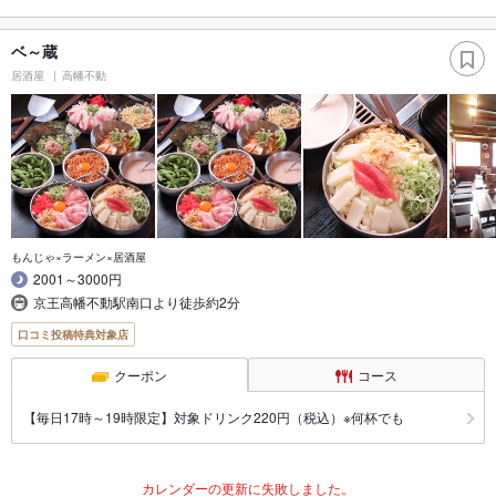
ベ～蔵
居酒屋
高幡不動
もんじゃ×ラーメン×居酒屋
2001～3000円
京王高幡不動駅南口より徒歩約2分
口コミ投稿特典対象店
クーポン
コース
【毎日17時～19時限定】対象ドリンク220円（税込）※何杯でも
カレンダーの更新に失敗しました。