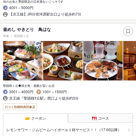
旬のお魚と季節限定の日本酒をいごっそで♪
4001～5000円
【京王線】JR分倍河原駅出口より徒歩約7分
釜めし やきとり 鳥はな
和食
聖蹟桜ヶ丘
聖蹟桜ヶ丘◆焼き鳥・釜飯が旨いお店
3001～4000円
1001～1500円
京王線『聖蹟桜ｹ丘駅』西口より徒歩約3分
口コミ投稿特典対象店
クーポン
コース
レモンサワー・ジムビームハイボール１杯サービス！！（17:00以降）