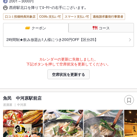
2001～3000円
西府駅北口を降りてﾛｰﾀﾘｰの右手にございます｡
口コミ投稿特典対象店
COIN+支払い可
スマート支払い可
適格請求書発行事業者
クーポン
コース
2時間制★飲み放題お1人様につき200円OFF【区分25】
カレンダーの更新に失敗しました。
下記ボタンを押して空席状況を更新してください。
空席状況を更新する
魚民 中河原駅前店
居酒屋
中河原