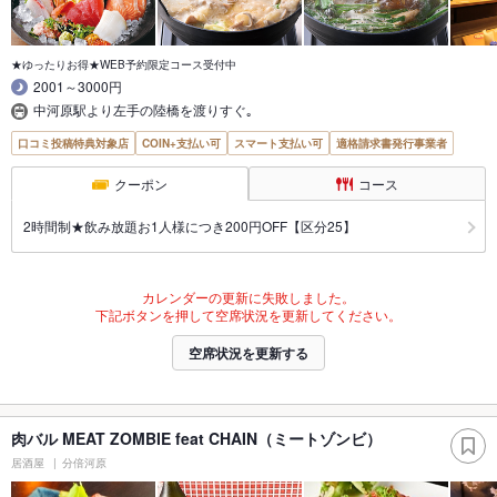
★ゆったりお得★WEB予約限定コース受付中
2001～3000円
中河原駅より左手の陸橋を渡りすぐ｡
口コミ投稿特典対象店
COIN+支払い可
スマート支払い可
適格請求書発行事業者
クーポン
コース
2時間制★飲み放題お1人様につき200円OFF【区分25】
カレンダーの更新に失敗しました。
下記ボタンを押して空席状況を更新してください。
空席状況を更新する
肉バル MEAT ZOMBIE feat CHAIN（ミートゾンビ）
居酒屋
分倍河原