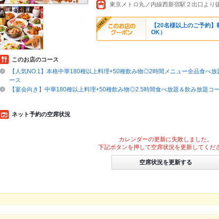
東京メトロ丸ノ内線西新宿駅２出口より徒
【20名様以上のご予約】
OK）
このお店のコース
【人気NO.1】本格中華180種以上料理+50種飲み物◎2時間メニュー全品食べ
ース
【宴会向き】中華180種以上料理+50種飲み物◎2.5時間食べ放題＆飲み放題コ
ネット予約の空席状況
カレンダーの更新に失敗しました。
下記ボタンを押して空席状況を更新してくだ
空席状況を更新する