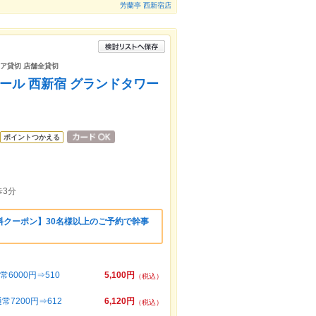
芳蘭亭 西新宿店
リア貸切 店舗全貸切
ール 西新宿 グランドタワー
ポイントつかえる
3分
料クーポン】30名様以上のご予約で幹事
6000円⇒510
5,100円
（税込）
7200円⇒612
6,120円
（税込）