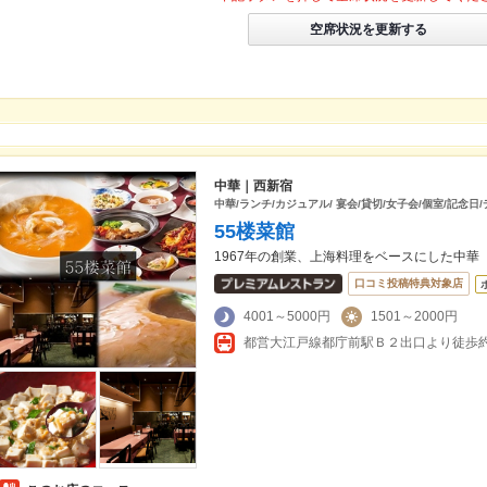
空席状況を更新する
中華｜西新宿
中華/ランチ/カジュアル/ 宴会/貸切/女子会/個室/記念日
55楼菜館
1967年の創業、上海料理をベースにした中華
口コミ投稿特典対象店
4001～5000円
1501～2000円