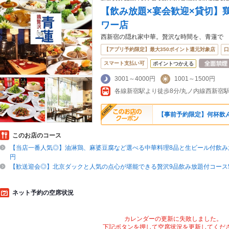
【飲み放題×宴会歓迎×貸切】
ワー店
西新宿の隠れ家中華。贅沢な時間を、青蓮で
【アプリ予約限定】最大350ポイント還元対象店
口
スマート支払い可
ポイントつかえる
3001～4000円
1001～1500円
【事前予約限定】何杯飲ん
このお店のコース
【当店一番人気◎】油淋鶏、麻婆豆腐など選べる中華料理8品と生ビール付飲み放
円
【歓送迎会◎】北京ダックと人気の点心が堪能できる贅沢9品飲み放題付コース5
ネット予約の空席状況
カレンダーの更新に失敗しました。
下記ボタンを押して空席状況を更新してくだ