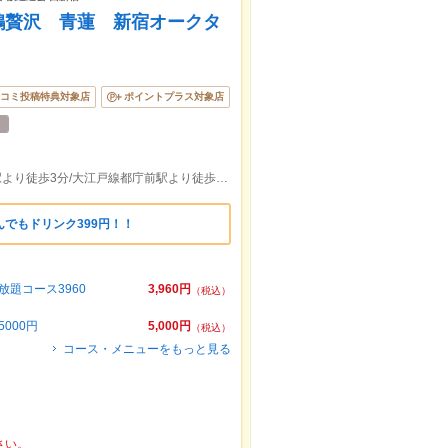
鶏贅沢 青蓮 新宿オークタ
コミ投稿特典対象店
ポイントプラス対象店
各線新宿駅より徒歩8分/丸ノ内線西新宿駅より徒歩3分/大江戸線都庁前駅より徒歩5分
でもドリンク399円！！
題コース3960
3,960円
（税込）
000円
5,000円
（税込）
コース・メニューをもっと見る
さい。