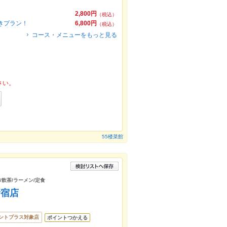
2,800円
（税込）
付きプラン！
6,800円
（税込）
コース・メニューをもっと見る
さい。
55楼菜館
/飲茶/ラーメン/定食
新宿店
ントプラス対象店
ポイントつかえる