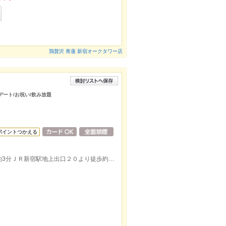
鶏贅沢 青蓮 新宿オークタワー店
/デート/お祝い/飲み放題
ポイントつかえる
都営大江戸線都庁前駅Ｂ２出口より徒歩約3分ＪＲ新宿駅地上出口２０より徒歩約8分