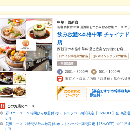
中華｜西新宿
新宿 西新宿 中華 居酒屋 おつまみ 飲み放題 コース エ
飲み放題×本格中華 チャイナド
店
西新宿の本格中華料理と豊富なお酒のお店。
口コミ投稿特典対象店
ポイントプラス対象店
2001～3000円
501～1000円
東京メトロ丸ノ内線『西新宿』駅から徒歩
【宴会おすすめ幹事様無
様無料♪
このお店のコース
彩りコース ２時間飲み放題付♪ホットペッパー期間限定【15％OFF】全10品通常
0円
贅沢コース ２時間込飲み放題付♪ホットペッパー期間限定【15％OFF】全11品通常
0円