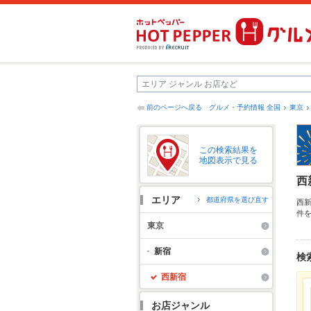
前のページへ戻る
グルメ・予約情報 全国
東京
この検索結果を
地図表示で見る
西
エリア
都道府県を選び直す
西
件
ャ
東京
お
新宿
検
西新宿
お店ジャンル