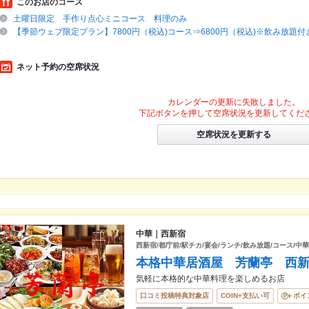
このお店のコース
土曜日限定 手作り点心ミニコース 料理のみ
【季節ウェブ限定プラン】7800円（税込)コース⇒6800円（税込)※飲み放題
ネット予約の空席状況
カレンダーの更新に失敗しました。
下記ボタンを押して空席状況を更新してくだ
空席状況を更新する
中華｜西新宿
西新宿/都庁前/駅チカ/宴会/ランチ/飲み放題/コース/中華
本格中華居酒屋 芳蘭亭 西
気軽に本格的な中華料理を楽しめるお店
口コミ投稿特典対象店
COIN+支払い可
ポイ