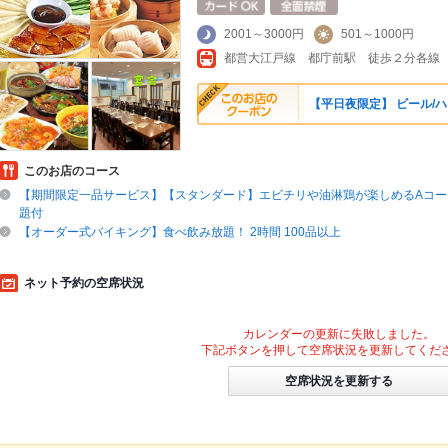
2001～3000円
501～1000円
【平日夜限定】 ビール/ハ
このお店のコース
【期間限定一品サービス】【スタンダード】エビチリや油淋鶏が楽しめるAコース
題付
【オーダー式バイキング】食べ飲み放題！ 2時間 100品以上
ネット予約の空席状況
カレンダーの更新に失敗しました。
下記ボタンを押して空席状況を更新してくだ
空席状況を更新する