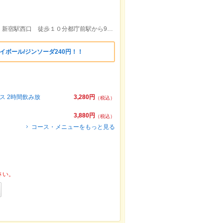
都営大江戸線 都庁前駅 徒歩２分各線 新宿駅西口 徒歩１０分都庁前駅から97m
イボール/ジンソーダ240円！！
 2時間飲み放
3,280円
（税込）
3,880円
（税込）
コース・メニューをもっと見る
さい。