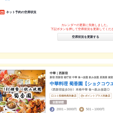
ネット予約の空席状況
カレンダーの更新に失敗しました。
下記ボタンを押して空席状況を更新してくだ
空席状況を更新する
中華｜西新宿
新宿 西新宿 都庁前 中華 食べ放題 飲み放題 居酒屋 個
中華料理 蜀香園【ショクコウ
《西新宿徒歩3分》本格中華 食べ飲み放題◎
口コミ投稿特典対象店
ポイントプラス対象店
2001～3000円
501～1000円