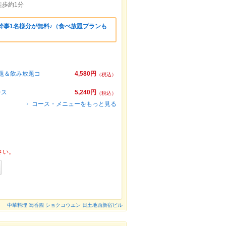
歩約1分
幹事1名様分が無料♪（食べ放題プランも
放題＆飲み放題コ
4,580円
（税込）
ース
5,240円
（税込）
コース・メニューをもっと見る
さい。
中華料理 蜀香園 ショクコウエン 日土地西新宿ビル