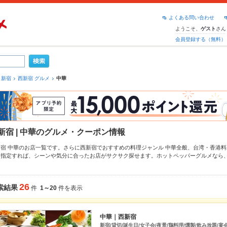
よくある問い合わせ
ようこそ、
さん
ゲスト
会員登録する（無料）
新宿
西新宿 グルメ
中華
新宿 | 中華のグルメ・クーポン情報
新宿 中華のお店一覧です。さらに西新宿でおすすめの料理ジャンル
中華全般
、
台湾・香港料
を指定すれば、シーンや気分に合ったお店がサクサク探せます。ホットペッパーグルメなら
ーハン
、
麻婆豆腐
、
酢豚
や季節のおすすめ料理など、お店の最新情報をご紹介しているので安
店も拡大中です。友達どうしの飲み会にも、会社の宴会にも、デートやパーティーにもお得
26
索結果
件
1～20
件を表示
中華｜西新宿
新宿/貸切/誕生日/女子会/夜景/鶏料理/燻製/飲み放題/宴