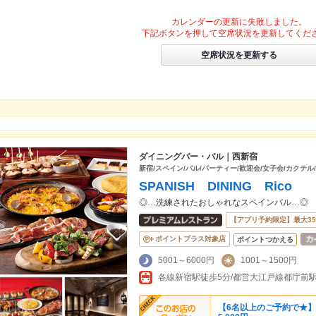
カレンダーの更新に失敗しました。
下記ボタンを押して空席状況を更新してくだ
空席状況を更新する
ダイニングバー・バル｜西新宿
新宿/スペイン/バル/パーティー/歓迎会/女子会/カクテル
SPANISH DINING Rico
◎…洗練されたおしゃれなスペインバル…◎
【アプリ予約限定】最大3
ポイントプラス対象店
ポイントつかえる
5001～6000円
1001～1500円
各線新宿駅徒歩5分/都営大江戸線都庁前
【6名以上のご予約で★】