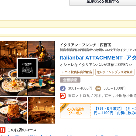
空席状況を更新する
イタリアン・フレンチ｜西新宿
新宿/新宿西口/西新宿/飲み放題/バル/女子会/イタリアン
Italianbar ATTACHMEN
オシャレなイタリアンバルが新宿にOPEN♪♪
口コミ投稿特典対象店
ポイントプラス対象店
3001～4000円
501～1000円
【7月・8月限定】（月～
円→1100円！お得に飲み
このお店のコース