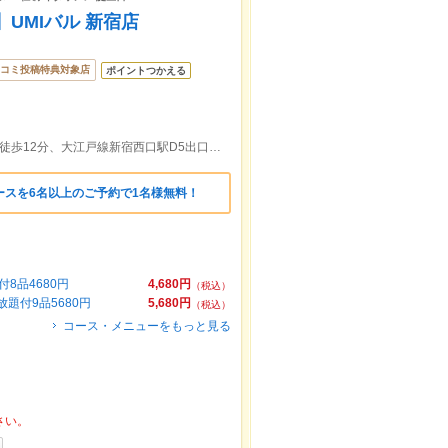
UMIバル 新宿店
コミ投稿特典対象店
ポイントつかえる
西武新宿駅より徒歩8分、各線新宿駅より徒歩12分、大江戸線新宿西口駅D5出口が最寄り
ースを6名以上のご予約で1名様無料！
8品4680円
4,680円
（税込）
題付9品5680円
5,680円
（税込）
コース・メニューをもっと見る
さい。