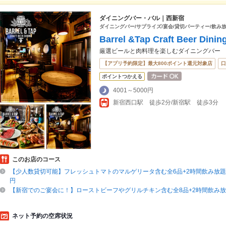
ダイニングバー・バル｜西新宿
ダイニングバー/サプライズ/宴会/貸切パーティー/飲み放
Barrel &Tap Craft Beer Dinin
厳選ビールと肉料理を楽しむダイニングバー
【アプリ予約限定】最大800ポイント還元対象店
口
ポイントつかえる
4001～5000円
新宿西口駅 徒歩2分/新宿駅 徒歩3分
このお店のコース
【少人数貸切可能】フレッシュトマトのマルゲリータ含む全6品+2時間飲み放題付
円
【新宿でのご宴会に！】ローストビーフやグリルチキン含む全8品+2時間飲み放題
ネット予約の空席状況