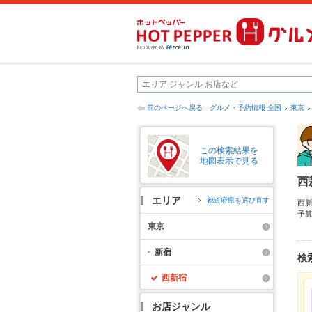
前のページへ戻る
グルメ・予約情報 全国
東京
この検索結果を
地図表示で見る
西
エリア
都道府県を選び直す
西
予
だ
東京
便
グ
新宿
検
西新宿
お店ジャンル