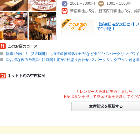
2001～3000円
1001～1500円
新宿駅徒歩5分、新宿西口駅徒歩3分、線
【誕生日＆記念日に♪】メ
でご用意！
このお店のコース
歓送迎会に！【2.5時間】北海道産神威豚やピザなど全9品×スパークリングワ
◎お得な飲み放題◎【2時間】前菜5種盛り合わせ×スパークリングワイン付き
ネット予約の空席状況
カレンダーの更新に失敗しました。
下記ボタンを押して空席状況を更新してくだ
空席状況を更新する