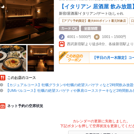
【イタリアン 居酒屋 飲み放題】
新宿/居酒屋/イタリアン/デート/おしゃれ
【アプリ予約限定】最大800ポイント還元対象店
口
4001～5000円
1001～1500円
【平日の月ー木限定】コ
このお店のコース
【カジュアルコース】牡蠣グラタンや牡蠣の絶望スパゲティなど2時間飲み放題付
【UMIバルコース】牡蠣の絶望スパゲティや豚肩ロースステーキなど2時間飲み放
ネット予約の空席状況
カレンダーの更新に失敗しました。
下記ボタンを押して空席状況を更新してくだ