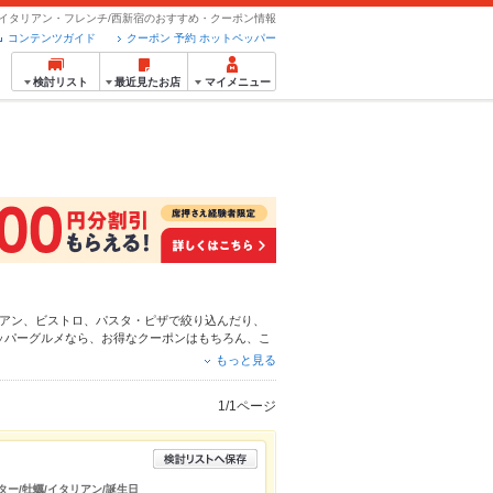
イタリアン・フレンチ/西新宿のおすすめ・クーポン情報
コンテンツガイド
クーポン 予約 ホットペッパー
検討リスト
最近見たお店
マイメニュー
アン
、
ビストロ
、
パスタ・ピザ
で絞り込んだり、
ッパーグルメなら、お得なクーポンはもちろん、こ
報をご紹介しているので安心！24時間使える簡単
もっと見る
ートやパーティーにもお得に便利にホットペッパー
1/1ページ
ター/牡蠣/イタリアン/誕生日