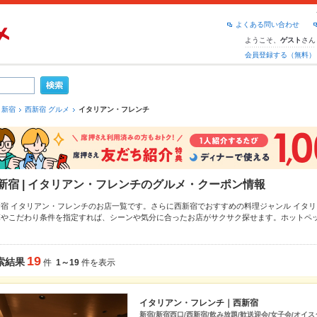
よくある問い合わせ
ようこそ、
さん
ゲスト
会員登録する（無料）
新宿
西新宿 グルメ
イタリアン・フレンチ
新宿 | イタリアン・フレンチのグルメ・クーポン情報
新宿 イタリアン・フレンチのお店一覧です。さらに西新宿でおすすめの料理ジャンル
イタリ
算やこだわり条件を指定すれば、シーンや気分に合ったお店がサクサク探せます。ホットペ
わりメニュー
リゾット
、
トリュフ
、
アクアパッツァ
や季節のおすすめ料理など、お店の最新情
利なネット予約が使えるお店も拡大中です。友達どうしの飲み会にも、会社の宴会にも、デ
ルメをご利用ください。
19
索結果
件
1～19
件を表示
イタリアン・フレンチ｜西新宿
新宿/新宿西口/西新宿/飲み放題/歓送迎会/女子会/オイス