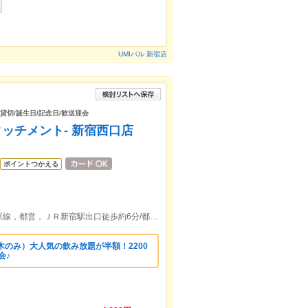
UMIバル 新宿店
/貸切/誕生日/記念日/歓送迎会
T -アタッチメント- 新宿西口店
ポイントつかえる
東京メトロ丸ノ内線，京王，小田急小田原線，都営，ＪＲ新宿駅出口徒歩約6分/都営大江戸線新宿西口駅出口徒歩約6分
木のみ）大人気の飲み放題が半額！2200
会♪