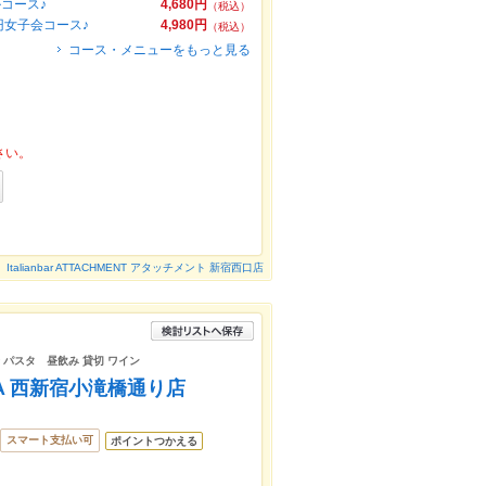
ルコース♪
4,680円
（税込）
円女子会コース♪
4,980円
（税込）
コース・メニューをもっと見る
さい。
Italianbar ATTACHMENT アタッチメント 新宿西口店
会 パスタ 昼飲み 貸切 ワイン
A 西新宿小滝橋通り店
スマート支払い可
ポイントつかえる