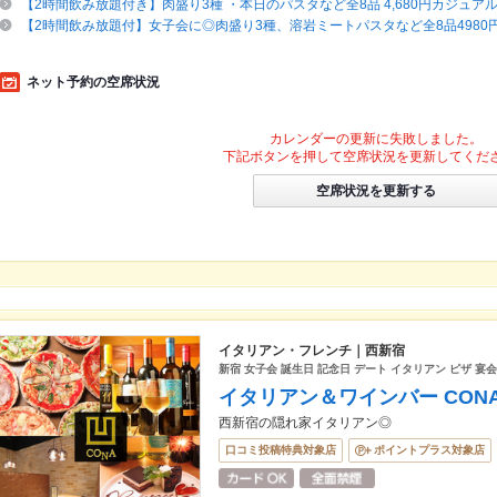
【2時間飲み放題付き】肉盛り3種 ・本日のパスタなど全8品 4,680円カジュア
【2時間飲み放題付】女子会に◎肉盛り3種、溶岩ミートパスタなど全8品4980
ネット予約の空席状況
カレンダーの更新に失敗しました。
下記ボタンを押して空席状況を更新してくだ
空席状況を更新する
イタリアン・フレンチ｜西新宿
新宿 女子会 誕生日 記念日 デート イタリアン ピザ 宴
イタリアン＆ワインバー CON
西新宿の隠れ家イタリアン◎
口コミ投稿特典対象店
ポイントプラス対象店