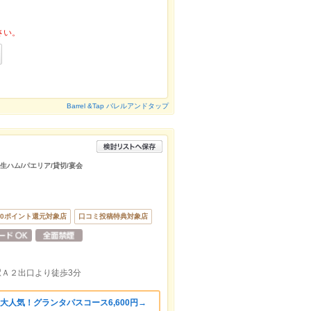
さい。
Barrel &Tap バレルアンドタップ
/生ハム/パエリア/貸切/宴会
50ポイント還元対象店
口コミ投稿特典対象店
駅Ａ２出口より徒歩3分
大人気！グランタパスコース6,600円→