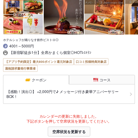
ホテルシェフが織りなす創作ビストロ◎
4001～5000円
【新宿駅徒歩1分】全席かまくら個室◎HOTﾚｽﾄﾗﾝ
【アプリ予約限定】最大800ポイント還元対象店
口コミ投稿特典対象店
適格請求書発行事業者
クーポン
コース
【感動！演出◎】 +2,000円で♪ メッセージ付き豪華アニバーサリー
BOX！
カレンダーの更新に失敗しました。
下記ボタンを押して空席状況を更新してください。
空席状況を更新する