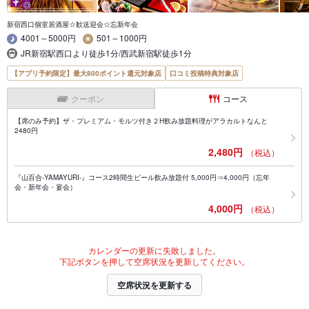
新宿西口個室居酒屋☆歓送迎会☆忘新年会
4001～5000円
501～1000円
JR新宿駅西口より徒歩1分/西武新宿駅徒歩1分
【アプリ予約限定】最大800ポイント還元対象店
口コミ投稿特典対象店
クーポン
コース
【席のみ予約】ザ・プレミアム・モルツ付き２H飲み放題料理がアラカルトなんと
2480円
2,480円
（税込）
『山百合-YAMAYURI-』コース2時間生ビール飲み放題付 5,000円⇒4,000円（忘年
会・新年会・宴会）
4,000円
（税込）
カレンダーの更新に失敗しました。
下記ボタンを押して空席状況を更新してください。
空席状況を更新する