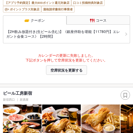
【アプリ予約限定】最大800ポイント還元対象店
口コミ投稿特典対象店
ポイントプラス対象店
適格請求書発行事業者
クーポン
コース
【2H飲み放題付き(生ビール含む)】《銀座伴助を堪能【11780円】エレ
ガント会食コース》【2時間】
カレンダーの更新に失敗しました。
下記ボタンを押して空席状況を更新してください。
空席状況を更新する
ビール工房新宿
新宿西口
居酒屋