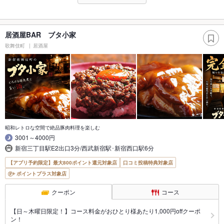
居酒屋BAR ブタ小家
歌舞伎町
居酒屋
昭和レトロな空間で絶品豚肉料理を楽しむ
3001～4000円
新宿三丁目駅E2出口3分/西武新宿駅･新宿西口駅6分
【アプリ予約限定】最大800ポイント還元対象店
口コミ投稿特典対象店
ポイントプラス対象店
クーポン
コース
【日～木曜日限定！】コース料金がおひとり様あたり1,000円offクーポ
ン！