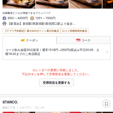
自家醸造ビールが堪能できるブリューパブ
3001～4000円
1001～1500円
【駅直結】新宿駅/西新宿駅/新宿西口駅より徒歩…
【アプリ予約限定】最大800ポイント還元対象店
口コミ投稿特典対象店
クーポン
コース
コース飲み放題30分延長！通常1518円→550円(税込)※平日20:00、土
曜18:30までのご来店限定
カレンダーの更新に失敗しました。
下記ボタンを押して空席状況を更新してください。
空席状況を更新する
STANCO.
新宿三丁目
イタリアン・フレンチ