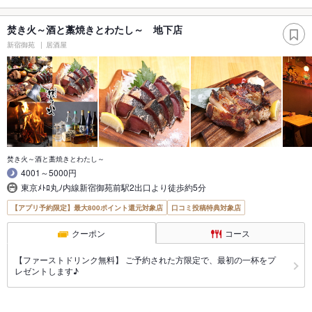
焚き火～酒と藁焼きとわたし～ 地下店
新宿御苑
居酒屋
焚き火～酒と藁焼きとわたし～
4001～5000円
東京ﾒﾄﾛ丸ﾉ内線新宿御苑前駅2出口より徒歩約5分
【アプリ予約限定】最大800ポイント還元対象店
口コミ投稿特典対象店
クーポン
コース
【ファーストドリンク無料】 ご予約された方限定で、最初の一杯をプ
レゼントします♪