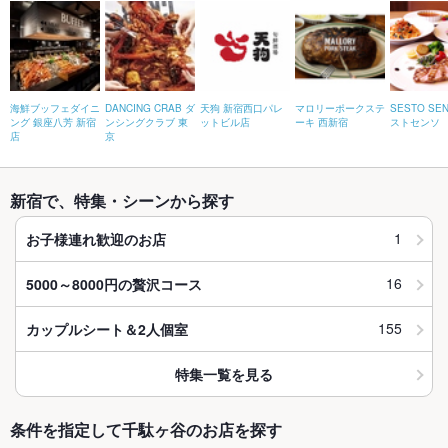
海鮮ブッフェダイニ
DANCING CRAB ダ
天狗 新宿西口パレ
マロリーポークステ
SESTO SE
ング 銀座八芳 新宿
ンシングクラブ 東
ットビル店
ーキ 西新宿
ストセンソ
店
京
新宿で、特集・シーンから探す
1
お子様連れ歓迎のお店
16
5000～8000円の贅沢コース
155
カップルシート＆2人個室
特集一覧を見る
条件を指定して千駄ヶ谷のお店を探す