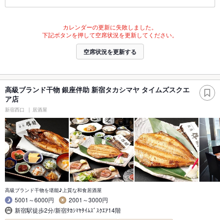
カレンダーの更新に失敗しました。
下記ボタンを押して空席状況を更新してください。
空席状況を更新する
高級ブランド干物 銀座伴助 新宿タカシマヤ タイムズスクエ
ア店
新宿西口
居酒屋
高級ブランド干物を堪能♪上質な和食居酒屋
5001～6000円
2001～3000円
新宿駅徒歩2分/新宿ﾀｶｼﾏﾔﾀｲﾑｽﾞｽｸｴｱ14階