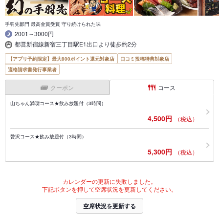
手羽先部門 最高金賞受賞 守り続けられた味
2001～3000円
都営新宿線新宿三丁目駅E1出口より徒歩約2分
【アプリ予約限定】最大800ポイント還元対象店
口コミ投稿特典対象店
適格請求書発行事業者
クーポン
コース
山ちゃん満喫コース★飲み放題付（3時間）
4,500円
（税込）
贅沢コース★飲み放題付（3時間）
5,300円
（税込）
カレンダーの更新に失敗しました。
下記ボタンを押して空席状況を更新してください。
空席状況を更新する