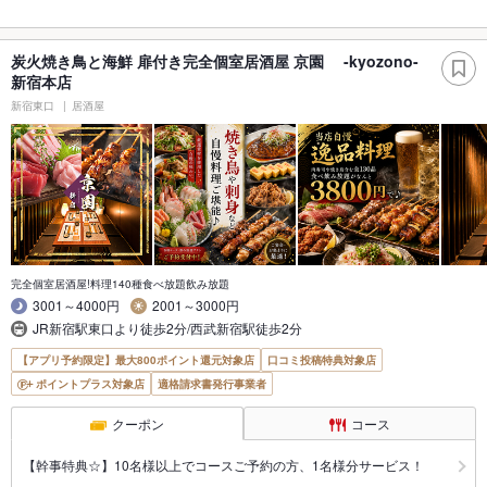
炭火焼き鳥と海鮮 扉付き完全個室居酒屋 京園 -kyozono-
新宿本店
新宿東口
居酒屋
完全個室居酒屋!料理140種食べ放題飲み放題
3001～4000円
2001～3000円
JR新宿駅東口より徒歩2分/西武新宿駅徒歩2分
【アプリ予約限定】最大800ポイント還元対象店
口コミ投稿特典対象店
ポイントプラス対象店
適格請求書発行事業者
クーポン
コース
【幹事特典☆】10名様以上でコースご予約の方、1名様分サービス！