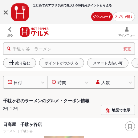
はじめてのアプリ予約で最大
1,000円分ポイントもらえる
ダウンロード
アプリで開く
戻る
マイメニュー
千駄ヶ谷 ラーメン
変更
絞り込む
ポイントがつかえる
スマート支払い可
日付
時間
人数
千駄ヶ谷のラーメンのグルメ・クーポン情報
2件 1-2件
地図で表示
日高屋 千駄ヶ谷店
ラーメン
千駄ヶ谷