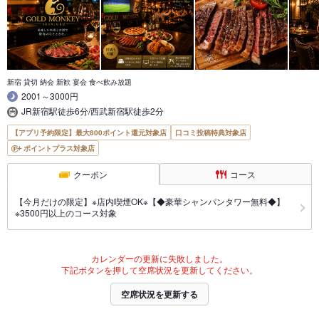
新宿 貸切 納会 新歓 宴会 食べ飲み放題
2001～3000円
JR新宿駅徒歩6分/西武新宿駅徒歩2分
【アプリ予約限定】最大800ポイント還元対象店
口コミ投稿特典対象店
ポイントプラス対象店
クーポン
コース
【今月だけの限定】※店内喫煙OK※【◆豪華シャンパンタワー無料◆】
※3500円以上のコース対象
カレンダーの更新に失敗しました。
下記ボタンを押して空席状況を更新してください。
空席状況を更新する