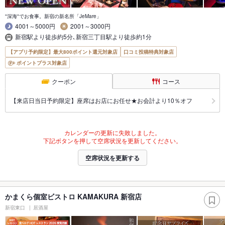
"深海"でお食事。新宿の新名所「JeMare」
4001～5000円
2001～3000円
新宿駅より徒歩約5分､新宿三丁目駅より徒歩約1分
【アプリ予約限定】最大800ポイント還元対象店
口コミ投稿特典対象店
ポイントプラス対象店
クーポン
コース
【来店日当日予約限定】座席はお店にお任せ★お会計より10％オフ
カレンダーの更新に失敗しました。
下記ボタンを押して空席状況を更新してください。
空席状況を更新する
かまくら個室ビストロ KAMAKURA 新宿店
新宿東口
居酒屋