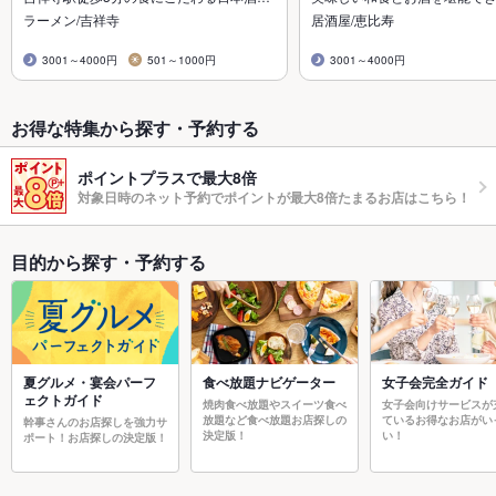
ラーメン/吉祥寺
居酒屋/恵比寿
3001～4000円
501～1000円
3001～4000円
お得な特集から探す・予約する
ポイントプラスで最大8倍
対象日時のネット予約でポイントが最大8倍たまるお店はこちら！
目的から探す・予約する
夏グルメ・宴会パーフ
食べ放題ナビゲーター
女子会完全ガイド
ェクトガイド
焼肉食べ放題やスイーツ食べ
女子会向けサービスが
放題など食べ放題お店探しの
ているお得なお店がい
幹事さんのお店探しを強力サ
決定版！
い！
ポート！お店探しの決定版！