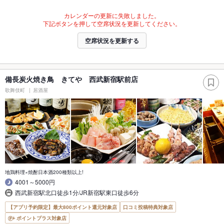
カレンダーの更新に失敗しました。
下記ボタンを押して空席状況を更新してください。
空席状況を更新する
備長炭火焼き鳥 きてや 西武新宿駅前店
歌舞伎町
居酒屋
地鶏料理×焼酎日本酒200種類以上!
4001～5000円
西武新宿駅北口徒歩1分/JR新宿駅東口徒歩6分
【アプリ予約限定】最大800ポイント還元対象店
口コミ投稿特典対象店
ポイントプラス対象店