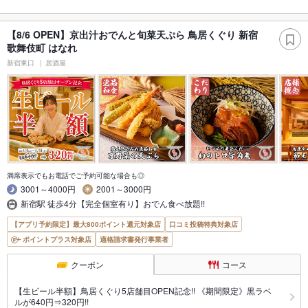
【8/6 OPEN】京出汁おでんと旬菜天ぷら 鳥居くぐり 新宿
歌舞伎町 はなれ
新宿東口
居酒屋
満席表示でもお電話でご予約可能な場合も◎
3001～4000円
2001～3000円
新宿駅 徒歩4分【完全個室有り】おでん食べ放題!!
【アプリ予約限定】最大800ポイント還元対象店
口コミ投稿特典対象店
ポイントプラス対象店
適格請求書発行事業者
クーポン
コース
【生ビール半額】鳥居くぐり5店舗目OPEN記念!! 《期間限定》黒ラベ
ルが640円⇒320円!!