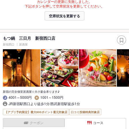
カレンダーの更新に失敗しました。
下記ボタンを押して空席状況を更新してください。
空席状況を更新する
もつ鍋 三日月 新宿西口店
新宿西口
居酒屋
新宿の完全個室居酒屋☆大小宴会承ります♪
4001～5000円
1001～1500円
JR新宿駅西口より徒歩1分/西武新宿駅徒歩1分
【アプリ予約限定】最大800ポイント還元対象店
口コミ投稿特典対象店
クーポン
コース