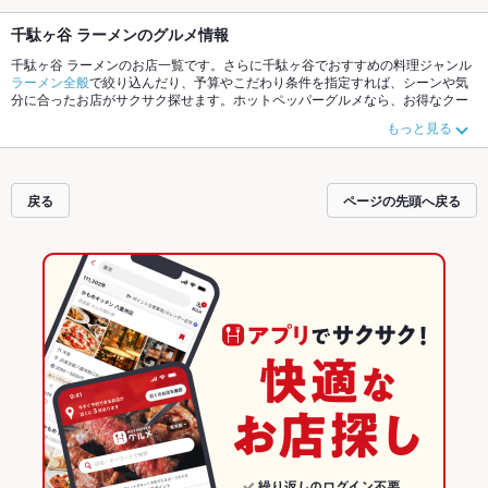
千駄ヶ谷 ラーメンのグルメ情報
千駄ヶ谷 ラーメンのお店一覧です。さらに千駄ヶ谷でおすすめの料理ジャンル
ラーメン全般
で絞り込んだり、予算やこだわり条件を指定すれば、シーンや気
分に合ったお店がサクサク探せます。ホットペッパーグルメなら、お得なクー
ポンはもちろん、こだわりメニューや季節のおすすめ料理など、お店の最新情
もっと見る
報をご紹介しているので安心！24時間使える簡単便利なネット予約が使えるお
店も拡大中です。友達どうしの飲み会にも、会社の宴会にも、デートやパーテ
ィーにもお得に便利にホットペッパーグルメをご利用ください。
戻る
ページの先頭へ戻る