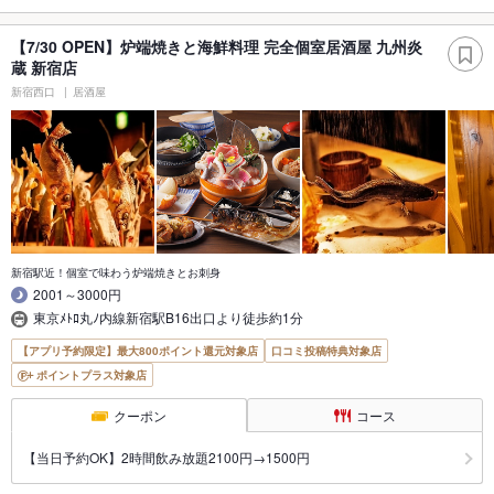
【7/30 OPEN】炉端焼きと海鮮料理 完全個室居酒屋 九州炎
蔵 新宿店
新宿西口
居酒屋
新宿駅近！個室で味わう炉端焼きとお刺身
2001～3000円
東京ﾒﾄﾛ丸ﾉ内線新宿駅B16出口より徒歩約1分
【アプリ予約限定】最大800ポイント還元対象店
口コミ投稿特典対象店
ポイントプラス対象店
クーポン
コース
【当日予約OK】2時間飲み放題2100円→1500円