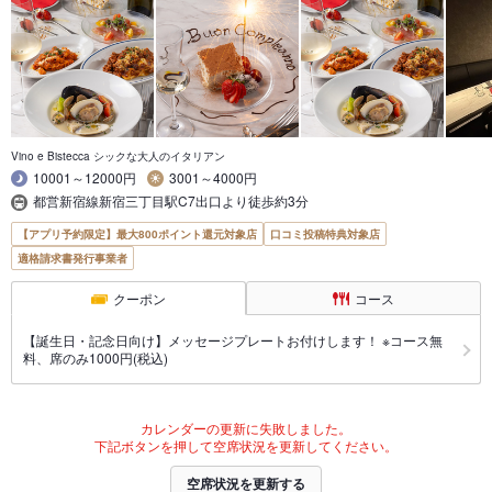
Vino e Bistecca シックな大人のイタリアン
10001～12000円
3001～4000円
都営新宿線新宿三丁目駅C7出口より徒歩約3分
【アプリ予約限定】最大800ポイント還元対象店
口コミ投稿特典対象店
適格請求書発行事業者
クーポン
コース
【誕生日・記念日向け】メッセージプレートお付けします！ ※コース無
料、席のみ1000円(税込)
カレンダーの更新に失敗しました。
下記ボタンを押して空席状況を更新してください。
空席状況を更新する