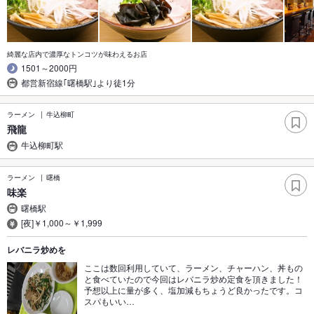
綺麗な店内で濃厚なトンコツが味わえるお店
1501～2000円
都営新宿線｢曙橋駅｣より徒1分
ラーメン
牛込柳町
飛龍
牛込柳町駅
ラーメン
曙橋
味楽
曙橋駅
[夜]￥1,000～￥1,999
レバニラ炒めを
ここは数回利用していて、ラーメン、チャーハン、丼もの
と食べていたので今回はレバニラ炒め定食を頂きました！
予想以上に量が多く、塩加減もちょうど良かったです。コ
スパもいい…