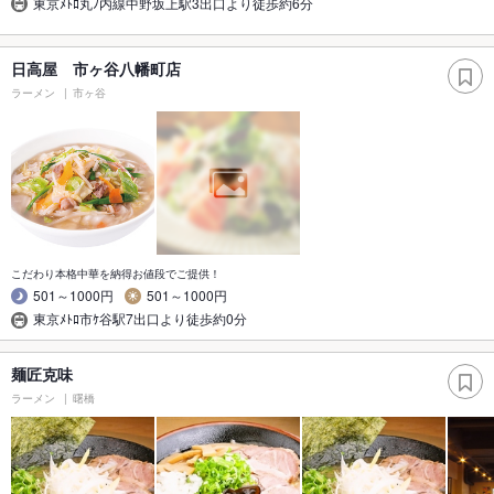
東京ﾒﾄﾛ丸ﾉ内線中野坂上駅3出口より徒歩約6分
日高屋 市ヶ谷八幡町店
ラーメン
市ヶ谷
こだわり本格中華を納得お値段でご提供！
501～1000円
501～1000円
東京ﾒﾄﾛ市ｹ谷駅7出口より徒歩約0分
麺匠克味
ラーメン
曙橋