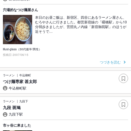
穴場的なつけ麺屋さん
本日のお昼ご飯は、新宿区、四谷にあるラーメン屋さん、
むろやさんに行きました。都営新宿線の「曙橋駅」から10
分弱歩きましたが、営団丸ノ内線「新宿御苑駅」のほうが
近そうで…
illust-glass（30代後半/男性）
投稿日 2007/06/15
つづきを読む
ラーメン
牛込柳町
つけ麺専家 甚太郎
牛込柳町駅
ラーメン
九段下
九段 斑鳩
九段下駅
市ヶ谷に来ました