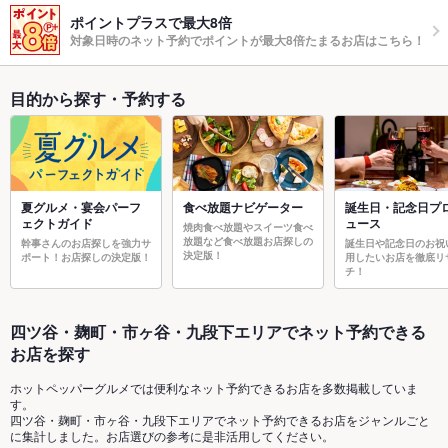
ポイントプラスで最大8倍
対象日時のネット予約でポイントが最大8倍たまるお店はこちら！
目的から探す・予約する
夏グルメ・宴会パーフ
食べ放題ナビゲーター
誕生日・記念日プ
ェクトガイド
ュース
焼肉食べ放題やスイーツ食べ
放題など食べ放題お店探しの
幹事さんのお店探しを強力サ
誕生日や記念日のお祝
決定版！
ポート！お店探しの決定版！
用したいお店を徹底リ
チ！
四ツ谷・麹町・市ヶ谷・九段下エリアでネット予約できる
お店を探す
ホットペッパーグルメでは便利なネット予約できるお店を多数掲載していま
す。
四ツ谷・麹町・市ヶ谷・九段下エリアでネット予約できるお店をジャンルごと
に集計しました。お店選びの参考に是非活用してください。