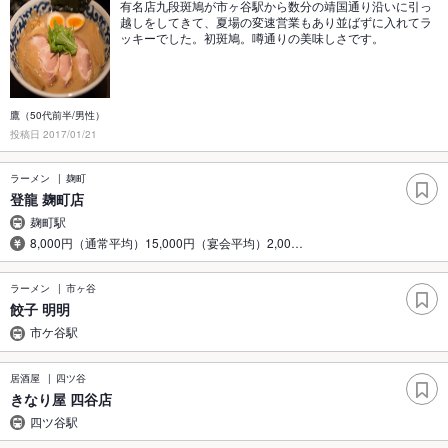
有名店九段斑鳩が市ヶ谷駅から数分の靖国通り沿いに引っ
越しをしてきて、夏場の変速営業もあり並ばずに入れてラ
ッキーでした。初斑鳩。噂通りの美味しさです。
鷹（50代前半/男性）
投稿日 2017/01/21
ラーメン
麹町
登龍 麹町店
麹町駅
8,000円（通常平均）15,000円（宴会平均）2,00…
ラーメン
市ヶ谷
餃子 明明
市ケ谷駅
居酒屋
四ツ谷
きなり屋 四谷店
四ツ谷駅