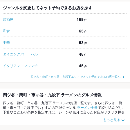
ジャンルを変更してネット予約できるお店を探す
169
居酒屋
件
63
和食
件
53
中華
件
48
ダイニングバー・バル
件
45
イタリアン・フレンチ
件
四ツ谷・麹町・市ヶ谷・九段下エリアでネット予約できるお店一覧へ
四ツ谷・麹町・市ヶ谷・九段下 ラーメンのグルメ情報
四ツ谷・麹町・市ヶ谷・九段下 ラーメンのお店一覧です。さらに四ツ谷・麹
町・市ヶ谷・九段下でおすすめの料理ジャンル
ラーメン全般
で絞り込んだり、
予算やこだわり条件を指定すれば、シーンや気分に合ったお店がサクサク探せ
ます。ホットペッパーグルメなら、お得なクーポンはもちろん、こだわりメニ
もっと見る
ュー
つけ麺
、
味噌ラーメン
、
みそラーメン
や季節のおすすめ料理など、お店の
最新情報をご紹介しているので安心！24時間使える簡単便利なネット予約が使