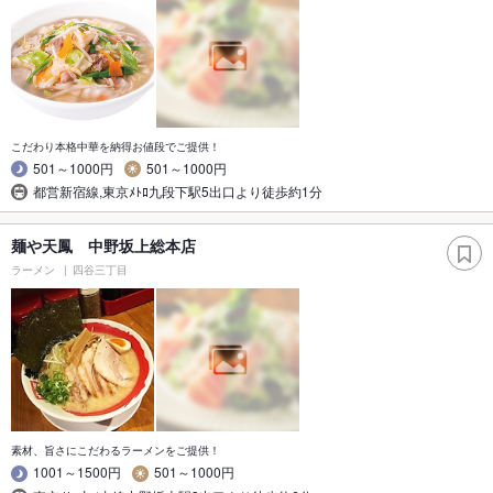
こだわり本格中華を納得お値段でご提供！
501～1000円
501～1000円
都営新宿線,東京ﾒﾄﾛ九段下駅5出口より徒歩約1分
麺や天鳳 中野坂上総本店
ラーメン
四谷三丁目
素材、旨さにこだわるラーメンをご提供！
1001～1500円
501～1000円