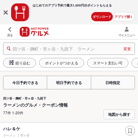
はじめてのアプリ予約で最大
1,000円分ポイントもらえる
ダウンロード
アプリで開く
戻る
マイメニュー
四ツ谷・麹町・市ヶ谷・九段下 ラーメン
変更
絞り込む
ポイントがつかえる
スマート支払い可
今日予約できる
明日予約できる
日時指定
四ツ谷・麹町・市ヶ谷・九段下
ラーメンのグルメ・クーポン情報
77件 1-20件
地図から探す
ハレ＆ケ
ラーメン
市ヶ谷