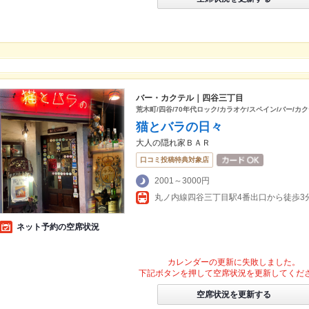
バー・カクテル｜四谷三丁目
荒木町/四谷/70年代ロック/カラオケ/スペイン/バー/カ
猫とバラの日々
大人の隠れ家ＢＡＲ
口コミ投稿特典対象店
2001～3000円
丸ノ内線四谷三丁目駅4番出口から徒歩3
ネット予約の空席状況
カレンダーの更新に失敗しました。
下記ボタンを押して空席状況を更新してくだ
空席状況を更新する