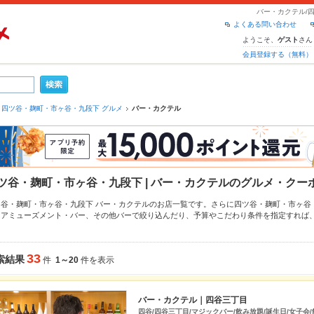
バー・カクテル/
よくある問い合わせ
ようこそ、
さん
ゲスト
会員登録する（無料）
四ツ谷・麹町・市ヶ谷・九段下 グルメ
バー・カクテル
ツ谷・麹町・市ヶ谷・九段下 | バー・カクテルのグルメ・クー
ツ谷・麹町・市ヶ谷・九段下 バー・カクテルのお店一覧です。さらに四ツ谷・麹町・市ヶ
、
アミューズメント・バー
、
その他バー
で絞り込んだり、予算やこだわり条件を指定すれば
ットペッパーグルメなら、お得なクーポンはもちろん、こだわりメニューや季節のおすすめ
！24時間使える簡単便利なネット予約が使えるお店も拡大中です。友達どうしの飲み会にも
利にホットペッパーグルメをご利用ください。
33
索結果
件
1～20
件を表示
バー・カクテル｜四谷三丁目
四谷/四谷三丁目/マジックバー/飲み放題/誕生日/女子会/