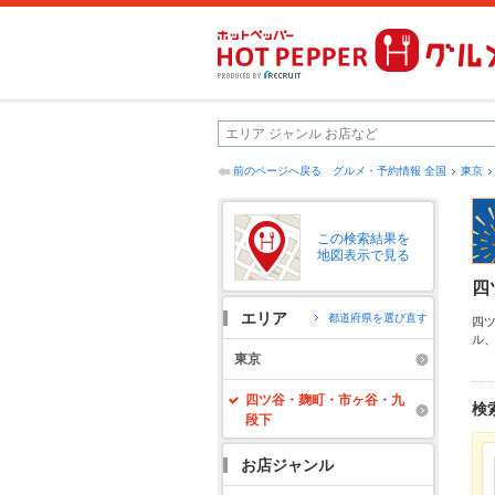
前のページへ戻る
グルメ・予約情報 全国
東京
この検索結果を
地図表示で見る
四
エリア
都道府県を選び直す
四
ル
ホ
東京
心
便
四ツ谷・麹町・市ヶ谷・九
検
段下
お店ジャンル