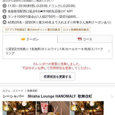
20人から貸切可◎お気軽にご相談ください！
11:30～23:30(料理L.O.23:00,ドリンクL.O.23:00)
各線新宿駅西口徒歩5分■ﾀｶﾏﾙ鮮魚店様のﾋﾞﾙ2F!
ランチ1000円/宴会お1人様2750円～/貸切1組600…
42席(20名～貸切OK☆最大40名まで入れます☆幹事さん無料クーポンあり)
【アプリ予約限定】最大800ポイント還元対象店
口コミ投稿特典対象店
クーポン
コース
☆貸切2大特典☆ 1名無料/ボトルワイン1本/ホールケーキ/乾杯スパーク
リング
カレンダーの更新に失敗しました。
下記ボタンを押して空席状況を更新してください。
空席状況を更新する
カフェ・スイーツ
歌舞伎町
シーシャバー Shisha Lounge HANOMALY 歌舞伎町