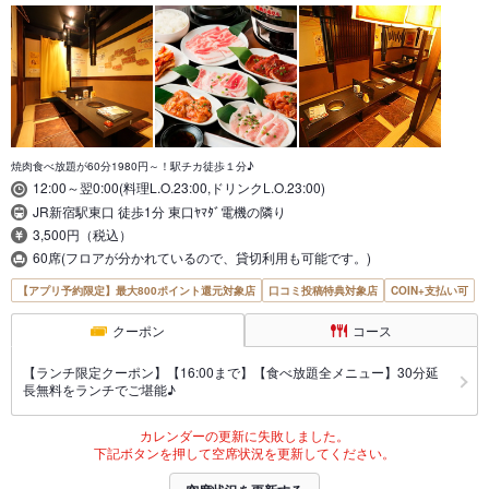
焼肉食べ放題が60分1980円～！駅チカ徒歩１分♪
12:00～翌0:00(料理L.O.23:00,ドリンクL.O.23:00)
JR新宿駅東口 徒歩1分 東口ﾔﾏﾀﾞ電機の隣り
3,500円（税込）
60席(フロアが分かれているので、貸切利用も可能です。)
【アプリ予約限定】最大800ポイント還元対象店
口コミ投稿特典対象店
COIN+支払い可
クーポン
コース
【ランチ限定クーポン】【16:00まで】【食べ放題全メニュー】30分延
長無料をランチでご堪能♪
カレンダーの更新に失敗しました。
下記ボタンを押して空席状況を更新してください。