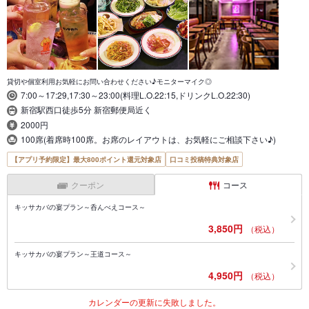
貸切や個室利用お気軽にお問い合わせください♪モニターマイク◎
7:00～17:29,17:30～23:00(料理L.O.22:15,ドリンクL.O.22:30)
新宿駅西口徒歩5分 新宿郵便局近く
2000円
100席(着席時100席。お席のレイアウトは、お気軽にご相談下さい♪)
【アプリ予約限定】最大800ポイント還元対象店
口コミ投稿特典対象店
クーポン
コース
キッサカバの宴プラン～呑んべえコース～
3,850円
（税込）
キッサカバの宴プラン～王道コース～
4,950円
（税込）
カレンダーの更新に失敗しました。