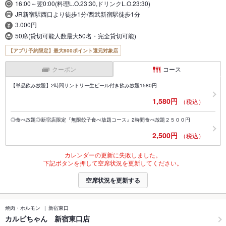
16:00～翌0:00(料理L.O.23:30,ドリンクL.O.23:30)
JR新宿駅西口より徒歩1分/西武新宿駅徒歩1分
3.000円
50席(貸切可能人数最大50名・完全貸切可能)
【アプリ予約限定】最大800ポイント還元対象店
クーポン
コース
【単品飲み放題】2時間サントリー生ビール付き飲み放題1580円
1,580円
（税込）
◎食べ放題◎新宿店限定『無限餃子食べ放題コース』2時間食べ放題２５００円
2,500円
（税込）
カレンダーの更新に失敗しました。
下記ボタンを押して空席状況を更新してください。
空席状況を更新する
焼肉・ホルモン
新宿東口
カルビちゃん 新宿東口店