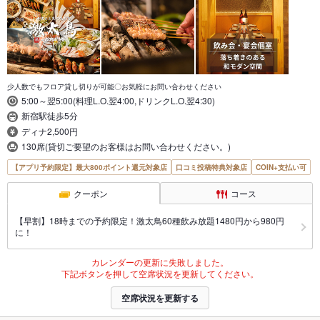
少人数でもフロア貸し切りが可能〇お気軽にお問い合わせください
5:00～翌5:00(料理L.O.翌4:00,ドリンクL.O.翌4:30)
新宿駅徒歩5分
ディナ2,500円
130席(貸切ご要望のお客様はお問い合わせください。)
【アプリ予約限定】最大800ポイント還元対象店
口コミ投稿特典対象店
COIN+支払い可
クーポン
コース
【早割】18時までの予約限定！激太鳥60種飲み放題1480円から980円
に！
カレンダーの更新に失敗しました。
下記ボタンを押して空席状況を更新してください。
空席状況を更新する