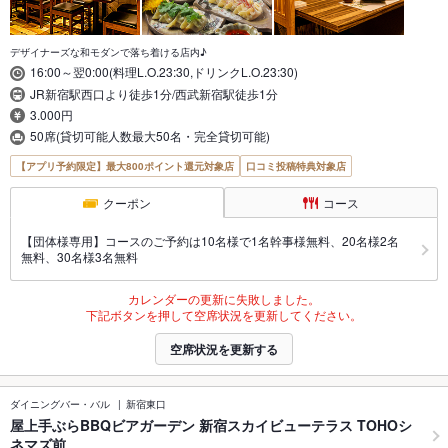
デザイナーズな和モダンで落ち着ける店内♪
16:00～翌0:00(料理L.O.23:30,ドリンクL.O.23:30)
JR新宿駅西口より徒歩1分/西武新宿駅徒歩1分
3.000円
50席(貸切可能人数最大50名・完全貸切可能)
【アプリ予約限定】最大800ポイント還元対象店
口コミ投稿特典対象店
クーポン
コース
【団体様専用】コースのご予約は10名様で1名幹事様無料、20名様2名
無料、30名様3名無料
カレンダーの更新に失敗しました。
下記ボタンを押して空席状況を更新してください。
空席状況を更新する
ダイニングバー・バル
新宿東口
屋上手ぶらBBQビアガーデン 新宿スカイビューテラス TOHOシ
ネマズ前