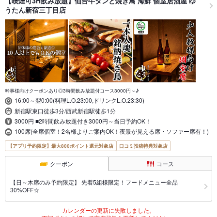
【喫煙可3H飲み放題】仙台牛タンと焼き鳥 海鮮 個室居酒屋 ゆ
うたん新宿三丁目店
幹事様向けクーポンあり◎3時間飲み放題付コース3000円～♪
16:00～翌0:00(料理L.O.23:00,ドリンクL.O.23:30)
新宿駅東口徒歩3分/西武新宿駅徒歩1分
3000円 ■2時間飲み放題付き3000円～当日予約OK！
100席(全席個室！2名様よりご案内OK！夜景が見える席・ソファー席有！)
【アプリ予約限定】最大800ポイント還元対象店
口コミ投稿特典対象店
クーポン
コース
【日～木席のみ予約限定】 先着5組様限定！フードメニュー全品
30%OFF☆
カレンダーの更新に失敗しました。