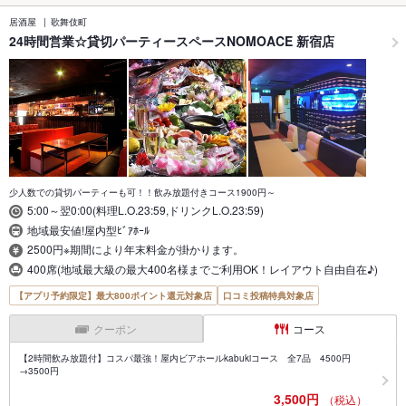
居酒屋
歌舞伎町
24時間営業☆貸切パーティースペースNOMOACE 新宿店
少人数での貸切パーティーも可！！飲み放題付きコース1900円～
5:00～翌0:00(料理L.O.23:59,ドリンクL.O.23:59)
地域最安値!屋内型ﾋﾞｱﾎｰﾙ
2500円※期間により年末料金が掛かります。
400席(地域最大級の最大400名様までご利用OK！レイアウト自由自在♪)
【アプリ予約限定】最大800ポイント還元対象店
口コミ投稿特典対象店
クーポン
コース
【2時間飲み放題付】コスパ最強！屋内ビアホールkabukiコース 全7品 4500円
→3500円
3,500円
（税込）