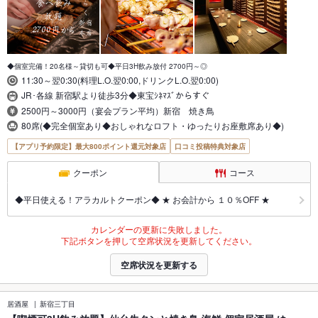
◆個室完備！20名様～貸切も可◆平日3H飲み放付 2700円～◎
11:30～翌0:30(料理L.O.翌0:00,ドリンクL.O.翌0:00)
JR･各線 新宿駅より徒歩3分◆東宝ｼﾈﾏｽﾞからすぐ
2500円～3000円（宴会プラン平均）新宿 焼き鳥
80席(◆完全個室あり◆おしゃれなロフト・ゆったりお座敷席あり◆)
【アプリ予約限定】最大800ポイント還元対象店
口コミ投稿特典対象店
クーポン
コース
◆平日使える！アラカルトクーポン◆ ★ お会計から １０％OFF ★
カレンダーの更新に失敗しました。
下記ボタンを押して空席状況を更新してください。
空席状況を更新する
居酒屋
新宿三丁目