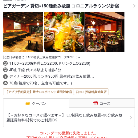
ビアガーデン 貸切×150種飲み放題 コロニアルラウンジ新宿
記念日や宴会に！160種以上飲み放題付コース3700円～
11:00～23:00(料理L.O.22:00,ドリンクL.O.22:30)
JR山手線 代々木駅より徒歩3分
ディナー2000円/ランチ950円 黒生付2H飲み放題…
70席(着席で70名、立食も可能です。)
【アプリ予約限定】最大800ポイント還元対象店
口コミ投稿特典対象店
クーポン
コース
【～お好きなコースが選べます～】 LO制限なし飲み放題+30分飲み放
題延長無料/貸切でのご利用OK
カレンダーの更新に失敗しました。
下記ボタンを押して空席状況を更新してください。