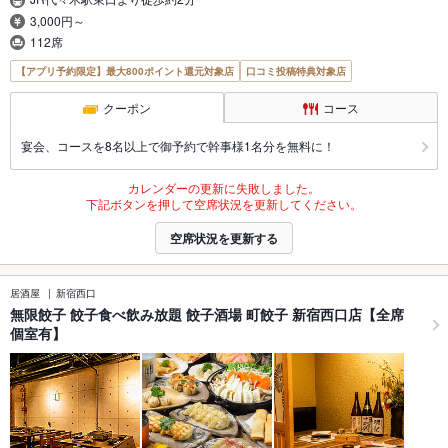
3,000円～
112席
【アプリ予約限定】最大800ポイント還元対象店
口コミ投稿特典対象店
クーポン
コース
宴会、コースを8名以上で御予約で幹事様1名分を無料に！
カレンダーの更新に失敗しました。
下記ボタンを押して空席状況を更新してください。
空席状況を更新する
居酒屋
新宿西口
無限餃子 餃子食べ飲み放題 餃子酒場 町餃子 新宿西口店【全席
個室有】