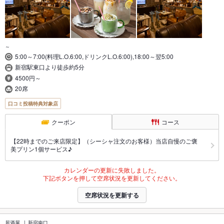
～
5:00～7:00(料理L.O.6:00,ドリンクL.O.6:00),18:00～翌5:00
新宿駅東口より徒歩約5分
4500円～
20席
口コミ投稿特典対象店
クーポン
コース
【22時までのご来店限定】（シーシャ注文のお客様）当店自慢のご褒
美プリン1個サービス♪
カレンダーの更新に失敗しました。
下記ボタンを押して空席状況を更新してください。
空席状況を更新する
居酒屋
新宿南口