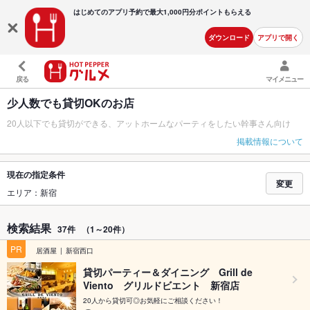
はじめてのアプリ予約で最大
1,000円分ポイントもらえる
ダウンロード
アプリで開く
戻る
マイメニュー
少人数でも貸切OKのお店
20人以下でも貸切ができる、アットホームなパーティをしたい幹事さん向け
掲載情報について
現在の指定条件
変更
エリア：新宿
検索結果
37件
（1～20件）
PR
居酒屋
新宿西口
貸切パーティー＆ダイニング Grill de
Viento グリルドビエント 新宿店
20人から貸切可◎お気軽にご相談ください！