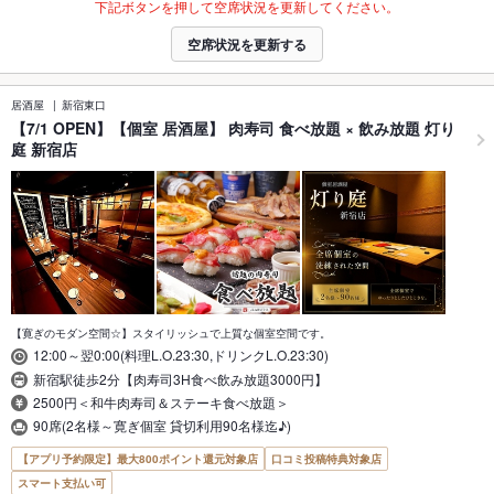
下記ボタンを押して空席状況を更新してください。
空席状況を更新する
居酒屋
新宿東口
【7/1 OPEN】【個室 居酒屋】 肉寿司 食べ放題 × 飲み放題 灯り
庭 新宿店
【寛ぎのモダン空間☆】スタイリッシュで上質な個室空間です。
12:00～翌0:00(料理L.O.23:30,ドリンクL.O.23:30)
新宿駅徒歩2分【肉寿司3H食べ飲み放題3000円】
2500円＜和牛肉寿司＆ステーキ食べ放題＞
90席(2名様～寛ぎ個室 貸切利用90名様迄♪)
【アプリ予約限定】最大800ポイント還元対象店
口コミ投稿特典対象店
スマート支払い可