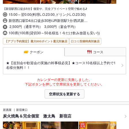
【新宿駅西口徒歩5分】個室や、完全プライベート空間で愉める♪
15:00～翌0:00(料理L.O.23:00,ドリンクL.O.23:30)
新宿西口駅D4出口徒歩30秒/JR新宿駅1分/西武新…
2,500円（通常平均） 3,000円（宴会平均）
100席(100席(貸切30～50名様迄！今だけ飲み放題も安い!))
【アプリ予約限定】最大800ポイント還元対象店
口コミ投稿特典対象店
クーポン
コース
★【送別会や歓迎会の実施の幹事様必見】★コース10名様以上予約で1
名様分無料！！
カレンダーの更新に失敗しました。
下記ボタンを押して空席状況を更新してください。
空席状況を更新する
居酒屋
新宿東口
炭火焼鳥＆完全個室 激太鳥 新宿店