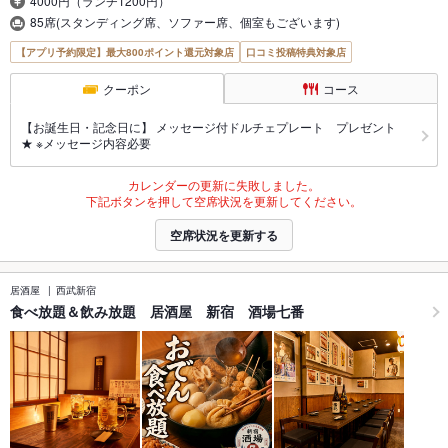
4000円（ランチ1200円）
85席(スタンディング席、ソファー席、個室もございます)
【アプリ予約限定】最大800ポイント還元対象店
口コミ投稿特典対象店
クーポン
コース
【お誕生日・記念日に】 メッセージ付ドルチェプレート プレゼント
★ ※メッセージ内容必要
カレンダーの更新に失敗しました。
下記ボタンを押して空席状況を更新してください。
空席状況を更新する
居酒屋
西武新宿
食べ放題＆飲み放題 居酒屋 新宿 酒場七番