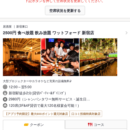
下記ボタンを押して空席状況を更新してください。
空席状況を更新する
居酒屋
新宿東口
2500円 食べ放題 飲み放題 ワットフォード 新宿店
大型プロジェクターやカラオケなど充実の設備無料♪
12:00～翌5:00
新宿駅徒歩2分(貸切ﾊﾟｰﾃｨｰ&ﾀﾞｲﾆﾝｸﾞ)
2980円（シャンパンタワー無料サービス・誕生日…
120席(3F&4F貸切で最大120名様宴会可能！)
【アプリ予約限定】最大800ポイント還元対象店
口コミ投稿特典対象店
クーポン
コース