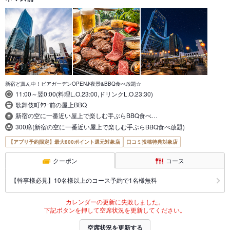
新宿ど真ん中！ビアガーデンOPEN♪夜景&BBQ食べ放題☆
11:00～翌0:00(料理L.O.23:00,ドリンクL.O.23:30)
歌舞伎町ﾀﾜｰ前の屋上BBQ
新宿の空に一番近い屋上で楽しむ手ぶらBBQ食べ…
300席(新宿の空に一番近い屋上で楽しむ手ぶらBBQ食べ放題)
【アプリ予約限定】最大800ポイント還元対象店
口コミ投稿特典対象店
クーポン
コース
【幹事様必見】10名様以上のコース予約で1名様無料
カレンダーの更新に失敗しました。
下記ボタンを押して空席状況を更新してください。
空席状況を更新する