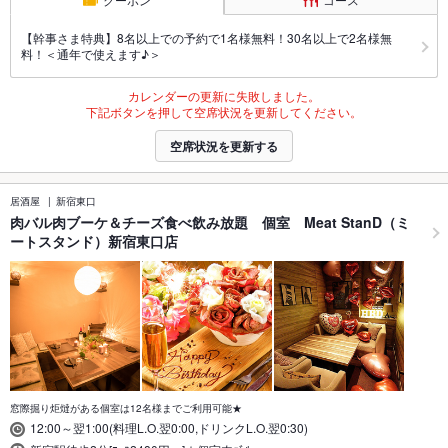
【幹事さま特典】8名以上での予約で1名様無料！30名以上で2名様無
料！＜通年で使えます♪＞
カレンダーの更新に失敗しました。
下記ボタンを押して空席状況を更新してください。
空席状況を更新する
居酒屋
新宿東口
肉バル肉ブーケ＆チーズ食べ飲み放題 個室 Meat StanD（ミ
ートスタンド）新宿東口店
窓際掘り炬燵がある個室は12名様までご利用可能★
12:00～翌1:00(料理L.O.翌0:00,ドリンクL.O.翌0:30)