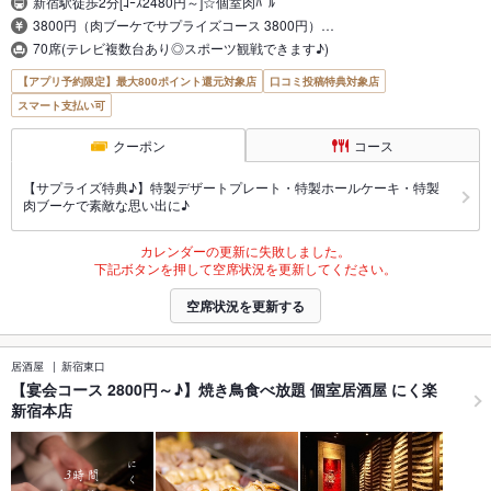
新宿駅徒歩2分[ｺｰｽ2480円～]☆個室肉ﾊﾞﾙ
3800円（肉ブーケでサプライズコース 3800円）…
70席(テレビ複数台あり◎スポーツ観戦できます♪)
【アプリ予約限定】最大800ポイント還元対象店
口コミ投稿特典対象店
スマート支払い可
クーポン
コース
【サプライズ特典♪】特製デザートプレート・特製ホールケーキ・特製
肉ブーケで素敵な思い出に♪
カレンダーの更新に失敗しました。
下記ボタンを押して空席状況を更新してください。
空席状況を更新する
居酒屋
新宿東口
【宴会コース 2800円～♪】焼き鳥食べ放題 個室居酒屋 にく楽
新宿本店