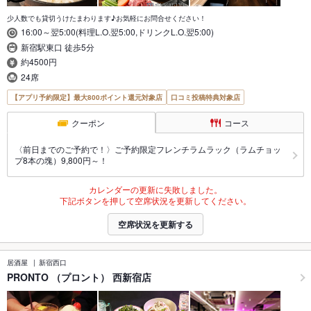
少人数でも貸切うけたまわります♪お気軽にお問合せください！
16:00～翌5:00(料理L.O.翌5:00,ドリンクL.O.翌5:00)
新宿駅東口 徒歩5分
約4500円
24席
【アプリ予約限定】最大800ポイント還元対象店
口コミ投稿特典対象店
クーポン
コース
〈前日までのご予約で！〉ご予約限定フレンチラムラック（ラムチョッ
プ8本の塊）9,800円～！
カレンダーの更新に失敗しました。
下記ボタンを押して空席状況を更新してください。
空席状況を更新する
居酒屋
新宿西口
PRONTO （プロント） 西新宿店