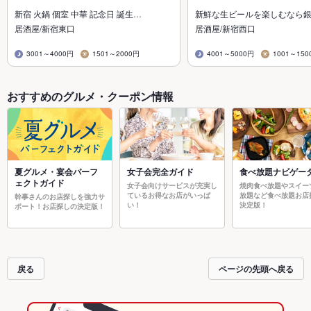
新宿 火鍋 個室 中華 記念日 誕生…
新鮮な生ビールを楽しむなら
居酒屋/新宿東口
居酒屋/新宿西口
3001～4000円
1501～2000円
4001～5000円
1001～150
おすすめのグルメ・クーポン情報
夏グルメ・宴会パーフ
女子会完全ガイド
食べ放題ナビゲー
ェクトガイド
女子会向けサービスが充実し
焼肉食べ放題やスイー
ているお得なお店がいっぱ
放題など食べ放題お店
幹事さんのお店探しを強力サ
い！
決定版！
ポート！お店探しの決定版！
戻る
ページの先頭へ戻る