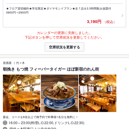
★フロア貸切確約★学生限定★ダイヤモンドプラン★全７品＆3.5時間飲み放題付
3900円⇒2900円
3,190円
（税込）
カレンダーの更新に失敗しました。
下記ボタンを押して空席状況を更新してください。
空席状況を更新する
居酒屋
代々木
朝挽き もつ焼 フィーバータイガー ほぼ新宿のれん街
宴会、コースを8名以上で御予約で幹事様1名分を無料に！
16:00～23:00(料理L.O.22:00,ドリンクL.O.22:30)
JR代々木駅東口より徒歩約2分