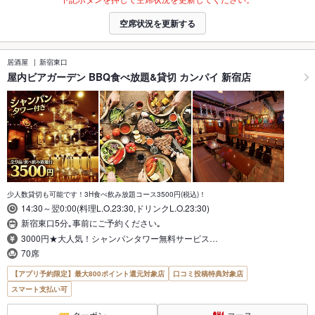
空席状況を更新する
居酒屋
新宿東口
屋内ビアガーデン BBQ食べ放題&貸切 カンパイ 新宿店
少人数貸切も可能です！3H食べ飲み放題コース3500円(税込)！
14:30～翌0:00(料理L.O.23:30,ドリンクL.O.23:30)
新宿東口5分｡事前にご予約ください｡
3000円★大人気！シャンパンタワー無料サービス…
70席
【アプリ予約限定】最大800ポイント還元対象店
口コミ投稿特典対象店
スマート支払い可
クーポン
コース