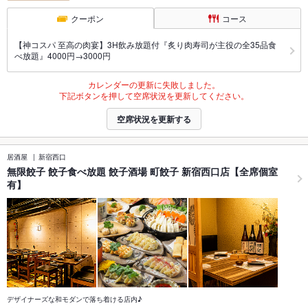
クーポン
コース
【神コスパ 至高の肉宴】3H飲み放題付『炙り肉寿司が主役の全35品食
べ放題』4000円→3000円
カレンダーの更新に失敗しました。
下記ボタンを押して空席状況を更新してください。
空席状況を更新する
居酒屋
新宿西口
無限餃子 餃子食べ放題 餃子酒場 町餃子 新宿西口店【全席個室
有】
デザイナーズな和モダンで落ち着ける店内♪