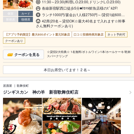
11:30～23:30(料理L.O.23:00,ドリンクL.O.23:00)
各線新宿駅西口徒歩5分■ﾀｶﾏﾙ鮮魚店様のﾋﾞﾙ2F!
個室
カード
ランチ1000円/宴会お1人様2750円～/貸切1組600…
禁煙席
喫煙席
42席(20名～貸切OK☆最大40名まで入れます☆幹事
さん無料クーポンあり)
【アプリ予約限定】最大800ポイント還元対象店
口コミ投稿特典対象店
ネット予約可
クーポンあり
☆貸切2大特典☆ 1名無料/ボトルワイン1本/ホールケーキ/乾杯
クーポンを見る
スパークリング
本日お席空いてます！
2
名～
居酒屋
歌舞伎町
ジンギスカン 神の羊 新宿歌舞伎町店