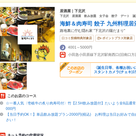
居酒屋｜下北沢
下北沢 居酒屋 飲み放題 女子会 餃子 デート 誕
海鮮＆肉寿司 餃子 九州料理居
路地裏に佇む隠れ家 ”下北沢の陽だまり"
口コミ投稿特典対象店
ポイントプラス対象店
4001～5000円
小田急小田原線下北沢駅南西口(旧南口方
〈誕生日等、各種お祝い
スタントカメラ(チェキ)15
このお店のコース
☆一番人気〈壱岐牛の炙り肉寿司付〉竹【2.5H飲み放題付】たいよう全8品通常コ
000円
【当日予約OK！】単品飲み放題プラン2000円(税込) お料理は当日お好みで
さい！
ネット予約の空席状況