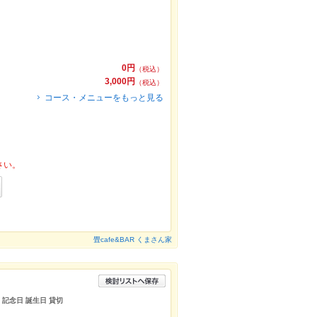
0円
（税込）
3,000円
（税込）
コース・メニューをもっと見る
さい。
畳cafe&BAR くまさん家
 記念日 誕生日 貸切