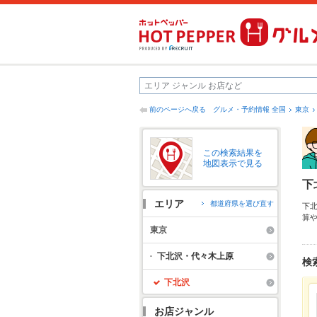
前のページへ戻る
グルメ・予約情報 全国
東京
この検索結果を
地図表示で見る
下
エリア
都道府県を選び直す
下
算
沢
東京
茶
中
下北沢・代々木上原
検
下北沢
お店ジャンル