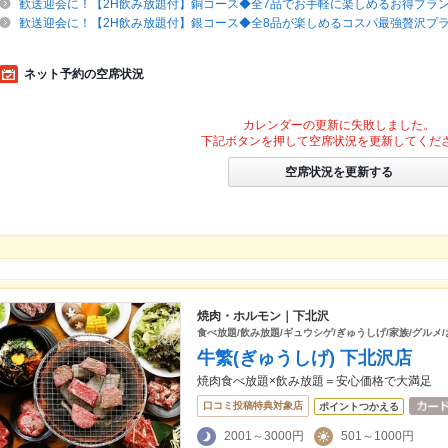
歓送迎会に！【2H飲み放題付】銅コース◆全7品でお手軽に楽しめるお得プラ
歓送迎会に！【2H飲み放題付】銀コース◆全8品が楽しめるコスパ最強贅沢プ
ネット予約の空席状況
カレンダーの更新に失敗しました。
下記ボタンを押して空席状況を更新してくだ
空席状況を更新する
焼肉・ホルモン｜下北沢
食べ放題/飲み放題/ギュウシゲ/ぎゅうしげ/家族/グルメ
牛繁(ぎゅうしげ) 下北沢店
焼肉食べ放題×飲み放題＝安心価格で大満足
口コミ投稿特典対象店
ポイントつかえる
2001～3000円
501～1000円