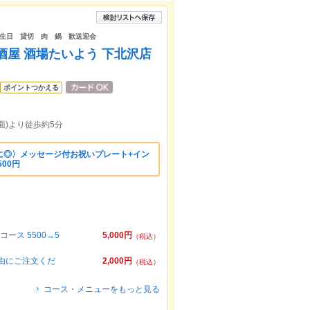
生日 貸切 肉 鍋 歓送迎会
酒屋 酒場たいよう 下北沢店
ポイントつかえる
面)より徒歩約5分
に◎〉メッセージ付お祝いプレート+イン
00円
ース 5500→5
5,000円
（税込）
自由にご注文くだ
2,000円
（税込）
コース・メニューをもっと見る