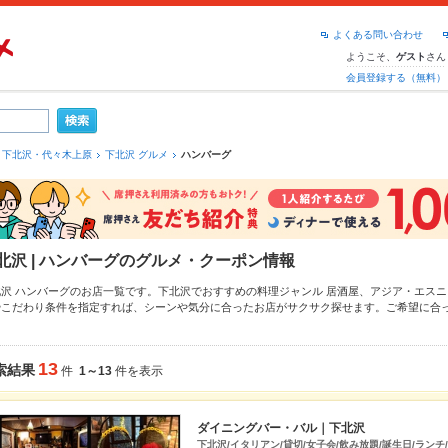
よくある問い合わせ
ようこそ、
さん
ゲスト
会員登録する（無料）
下北沢・代々木上原
下北沢 グルメ
ハンバーグ
北沢 | ハンバーグのグルメ・クーポン情報
北沢 ハンバーグのお店一覧です。下北沢でおすすめの料理ジャンル
居酒屋
、
アジア・エスニ
やこだわり条件を指定すれば、シーンや気分に合ったお店がサクサク探せます。ご希望に合
、
代々木上原
、
池ノ上
もチェックしてみてください。ホットペッパーグルメなら、お得なク
漬け
、
手羽先
や季節のおすすめ料理など、お店の最新情報をご紹介しているので安心！24時
です。友達どうしの飲み会にも、会社の宴会にも、デートやパーティーにもお得に便利にホ
13
索結果
件
1～13
件を表示
ダイニングバー・バル｜下北沢
下北沢/イタリアン/貸切/女子会/飲み放題/誕生日/ランチ