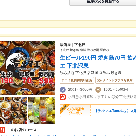
空席状況を更新する
居酒屋｜下北沢
下北沢 焼き鳥 海鮮 飲み放題 昼飲み
生ビール190円 焼き鳥70円 
エ 下北沢泉
飲み放題 下北沢 居酒屋 昼飲み 焼き鳥
口コミ投稿特典対象店
ポイントプラス対象店
2001～3000円
1001～1500円
小田急小田原線，京王井の頭線下北沢駅
【テルマエTuesday】
このお店のコース