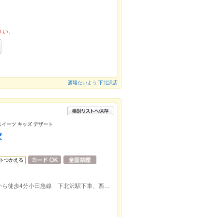
さい。
酒場たいよう 下北沢店
スイーツ キッズ デザート
家
トつかえる
京王井の頭線 下北沢駅下車、北口改札から徒歩4分小田急線 下北沢駅下車、西口改札から徒歩4分。駅から214ｍ