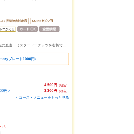
コミ投稿特典対象店
COIN+支払い可
トつかえる
小田急下北沢駅西南口5分■西南口改札を左に直進→ミスタードーナッツを右折で直進→右手にセブンがある信号を左折★
saryプレート1000円♪
4,500円
（税込）
00円＞
3,300円
（税込）
コース・メニューをもっと見る
さい。