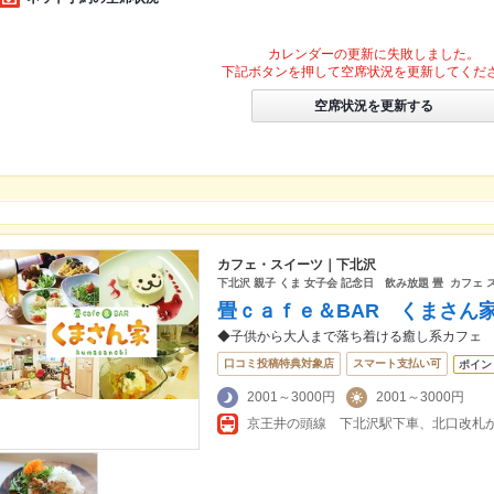
カレンダーの更新に失敗しました。
下記ボタンを押して空席状況を更新してくだ
空席状況を更新する
カフェ・スイーツ｜下北沢
下北沢 親子 くま 女子会 記念日 飲み放題 畳 カフェ 
畳ｃａｆｅ＆BAR くまさん
◆子供から大人まで落ち着ける癒し系カフェ
口コミ投稿特典対象店
スマート支払い可
ポイン
2001～3000円
2001～3000円