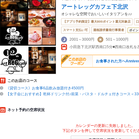
アートレッグカフェ下北沢
オシャレな空間でおいしいイタリアンを♪♪
【アプリ予約限定】最大800ポイント還元対象店
口
スマート支払い可
適格請求書発行事業者
ポイン
2001～3000円
501～1000円
お食事された方へAnniver
このお店のコース
《貸切コース》お食事6品飲み放題付き4500円
【女子会におすすめ】乾杯ドリンク付♪前菜・パスタ・ドルチェ付きコース＜33
ネット予約の空席状況
カレンダーの更新に失敗しました。
下記ボタンを押して空席状況を更新してくだ