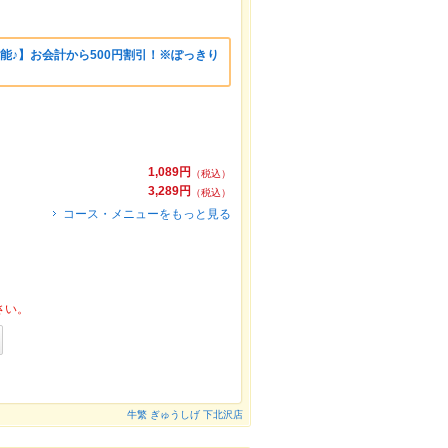
可能♪】お会計から500円割引！※ぽっきり
1,089円
（税込）
3,289円
（税込）
コース・メニューをもっと見る
さい。
牛繁 ぎゅうしげ 下北沢店