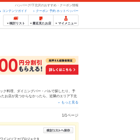
ハンバーグ/下北沢のおすすめ・クーポン情報
コンテンツガイド
クーポン 予約 ホットペッパー
検討リスト
最近見たお店
マイメニュー
ック料理
、
ダイニングバー・バル
で探したり、予
ったお店が見つからなかったら、近隣のエリア
下北
ーポンはもちろん、こだわりメニュー
からあげ
、
お
もっと見る
間使える簡単便利なネット予約が使えるお店も拡大
ットペッパーグルメをご利用ください。
1/1ページ
/ワイン/ソファ/プロジェクタ