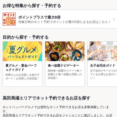
お得な特集から探す・予約する
ポイントプラスで最大8倍
対象日時のネット予約でポイントが最大8倍たまるお店はこちら！
目的から探す・予約する
夏グルメ・宴会パーフ
食べ放題ナビゲーター
女子会完全ガイド
ェクトガイド
焼肉食べ放題やスイーツ食べ
女子会向けサービスが
放題など食べ放題お店探しの
ているお得なお店がい
幹事さんのお店探しを強力サ
決定版！
い！
ポート！お店探しの決定版！
高田馬場エリアでネット予約できるお店を探す
ホットペッパーグルメでは便利なネット予約できるお店を多数掲載していま
す。
高田馬場エリアでネット予約できるお店をジャンルごとに集計しました。お店