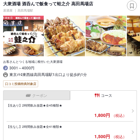
大衆酒場 酒呑んで飯食って蛙之介 高田馬場店
居酒屋
高田馬場駅
お客さんとつくる地域に根付いた大衆酒場
3001～4000円
東京ﾒﾄﾛ東西線高田馬場駅1出口より徒歩約1分
口コミ投稿特典対象店
クーポン
コース
【生あり】2時間飲み放題★全45種類★
1,800円
（税込）
【生なし】2時間飲み放題★全41種類★
1,500円
（税込）