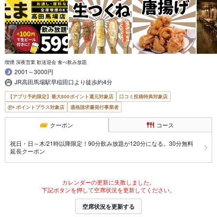
喫煙 深夜営業 歓送迎会 食べ飲み放題
2001～3000円
JR高田馬場駅早稲田口より徒歩約4分
【アプリ予約限定】最大800ポイント還元対象店
口コミ投稿特典対象店
ポイントプラス対象店
適格請求書発行事業者
クーポン
コース
祝日・日～木/21時以降限定！90分飲み放題が120分になる。30分無料
延長クーポン
カレンダーの更新に失敗しました。
下記ボタンを押して空席状況を更新してください。
空席状況を更新する