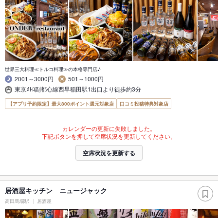
世界三大料理≪トルコ料理≫の本格専門店♪
2001～3000円
501～1000円
東京ﾒﾄﾛ副都心線西早稲田駅1出口より徒歩約3分
【アプリ予約限定】最大800ポイント還元対象店
口コミ投稿特典対象店
カレンダーの更新に失敗しました。
下記ボタンを押して空席状況を更新してください。
空席状況を更新する
居酒屋キッチン ニュージャック
高田馬場駅
居酒屋