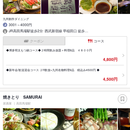
九州創作ダイニング
3001～4000円
JR高田馬場駅徒歩2分･西武新宿線 早稲田口 徒歩…
クーポン
コース
◆博多明太もつ鍋コース◆２時間飲み放題＋料理8品 ４８００円
4,800円
◆新年会/歓送迎会コース ２H飲放+九州名物料理9品 税込み4500円 ◆
4,500円
焼きとり SAMURAI
居酒屋
高田馬場駅