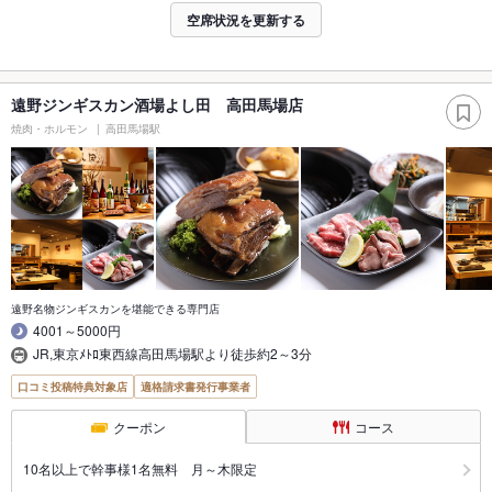
空席状況を更新する
遠野ジンギスカン酒場よし田 高田馬場店
焼肉・ホルモン
高田馬場駅
遠野名物ジンギスカンを堪能できる専門店
4001～5000円
JR,東京ﾒﾄﾛ東西線高田馬場駅より徒歩約2～3分
口コミ投稿特典対象店
適格請求書発行事業者
クーポン
コース
10名以上で幹事様1名無料 月～木限定