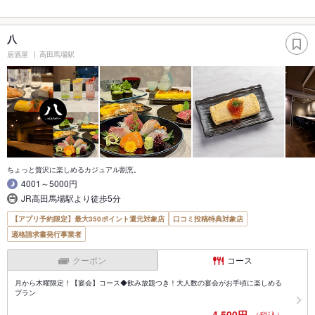
八
居酒屋
高田馬場駅
ちょっと贅沢に楽しめるカジュアル割烹。
4001～5000円
JR高田馬場駅より徒歩5分
【アプリ予約限定】最大350ポイント還元対象店
口コミ投稿特典対象店
適格請求書発行事業者
クーポン
コース
月から木曜限定！【宴会】コース◆飲み放題つき！大人数の宴会がお手頃に楽しめる
プラン
4,500円
（税込）