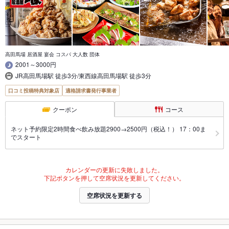
高田馬場 居酒屋 宴会 コスパ 大人数 団体
2001～3000円
JR高田馬場駅 徒歩3分/東西線高田馬場駅 徒歩3分
口コミ投稿特典対象店
適格請求書発行事業者
クーポン
コース
ネット予約限定2時間食べ飲み放題2900→2500円（税込！） 17：00ま
でスタート
カレンダーの更新に失敗しました。
下記ボタンを押して空席状況を更新してください。
空席状況を更新する