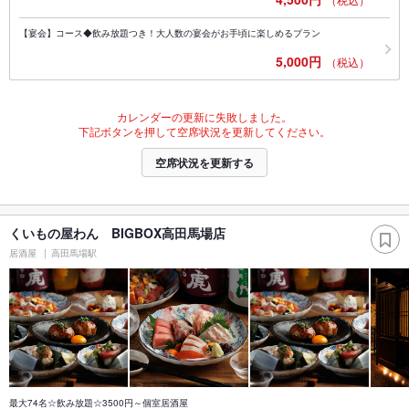
【宴会】コース◆飲み放題つき！大人数の宴会がお手頃に楽しめるプラン
5,000円
（税込）
カレンダーの更新に失敗しました。
下記ボタンを押して空席状況を更新してください。
空席状況を更新する
くいもの屋わん BIGBOX高田馬場店
居酒屋
高田馬場駅
最大74名☆飲み放題☆3500円～個室居酒屋