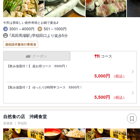
今宵は美味しい創作串焼とお鍋で宴会♪
3001～4000円
501～1000円
｢高田馬場駅｣早稲田口より徒歩5分
適格請求書発行事業者
クーポン
コース
【飲み放題付！】 超お得コース 5000円！
5,000円
（税込）
【飲み放題付！】 ゆったり2時間半コース 5500円！
5,500円
（税込）
自然食の店 沖縄食堂
居酒屋
早稲田