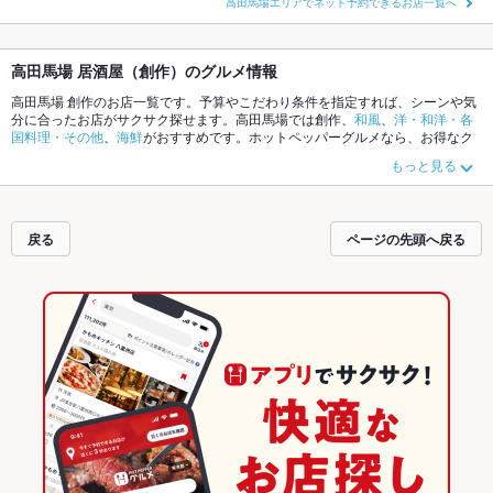
高田馬場エリアでネット予約できるお店一覧へ
高田馬場 居酒屋（創作）のグルメ情報
高田馬場 創作のお店一覧です。予算やこだわり条件を指定すれば、シーンや気
分に合ったお店がサクサク探せます。高田馬場では創作、
和風
、
洋・和洋・各
国料理・その他
、
海鮮
がおすすめです。ホットペッパーグルメなら、お得なク
ーポンはもちろん、こだわりメニューや季節のおすすめ料理など、お店の最新
もっと見る
情報をご紹介しているので安心！24時間使える簡単便利なネット予約が使える
お店も拡大中です。友達どうしの飲み会にも、会社の宴会にも、デートやパー
ティーにもお得に便利にホットペッパーグルメをご利用ください。
戻る
ページの先頭へ戻る