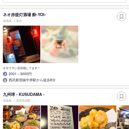
ネオ赤提灯酒場 酔-YOI-
居酒屋
落合
オモウマい店目指してます！
2001～3000円
西武新宿線中井駅から徒歩8分
九州球 - KUSUDAMA -
居酒屋
高田馬場駅