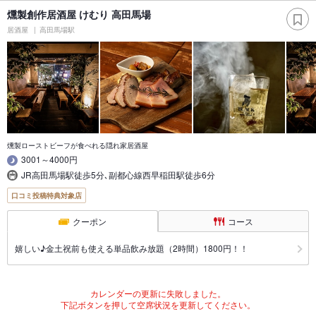
燻製創作居酒屋 けむり 高田馬場
居酒屋
高田馬場駅
燻製ローストビーフが食べれる隠れ家居酒屋
3001～4000円
JR高田馬場駅徒歩5分､副都心線西早稲田駅徒歩6分
口コミ投稿特典対象店
クーポン
コース
嬉しい♪金土祝前も使える単品飲み放題（2時間）1800円！！
カレンダーの更新に失敗しました。
下記ボタンを押して空席状況を更新してください。