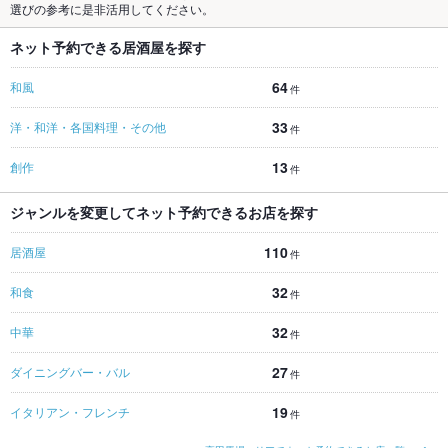
選びの参考に是非活用してください。
ネット予約できる居酒屋を探す
64
和風
件
33
洋・和洋・各国料理・その他
件
13
創作
件
ジャンルを変更してネット予約できるお店を探す
110
居酒屋
件
32
和食
件
32
中華
件
27
ダイニングバー・バル
件
19
イタリアン・フレンチ
件