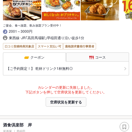
ご宴会、食べ放題、飲み放題プラン受付中！
2001～3000円
東西線･JR｢高田馬場駅｣早稲田通り沿い徒歩1分
口コミ投稿特典対象店
スマート支払い可
適格請求書発行事業者
クーポン
コース
【ご予約限定！】 乾杯ドリンク1杯無料◎
カレンダーの更新に失敗しました。
下記ボタンを押して空席状況を更新してください。
空席状況を更新する
酒食倶楽部 岸
居酒屋
早稲田