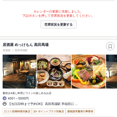
カレンダーの更新に失敗しました。
下記ボタンを押して空席状況を更新してください。
空席状況を更新する
居酒屋 めっけもん 高田馬場
居酒屋
高田馬場駅
藁焼き&蒸し料理とワインの楽しめるお店
4001～5000円
【当日22時まで予約OK】 高田馬場駅 早稲田口 …
口コミ投稿特典対象店
ポイントプラス対象店
適格請求書発行事業者