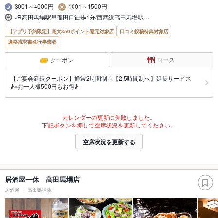
3001～4000円
1001～1500円
JR高田馬場駅早稲田口徒歩1分/西武線高田馬場駅…
【アプリ予約限定】最大350ポイント還元対象店
口コミ投稿特典対象店
適格請求書発行事業者
クーポン
コース
【ご宴会延長クーポン】通常2時間制⇒【2.5時間制へ】延長サービス
♪※お一人様500円もお得♪
カレンダーの更新に失敗しました。
下記ボタンを押して空席状況を更新してください。
空席状況を更新する
居酒屋一休 高田馬場店
居酒屋
高田馬場駅