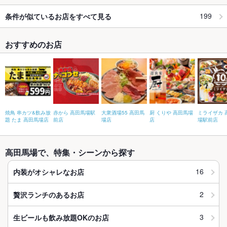
199
条件が似ているお店をすべて見る
おすすめのお店
焼鳥 串カツ&飲み放
赤から 高田馬場駅
大衆酒場55 高田馬
厨 くりや 高田馬場
ミライザカ 
題 たま 高田馬場店
前店
場店
店
場駅前店
高田馬場で、特集・シーンから探す
16
内装がオシャレなお店
2
贅沢ランチのあるお店
3
生ビールも飲み放題OKのお店