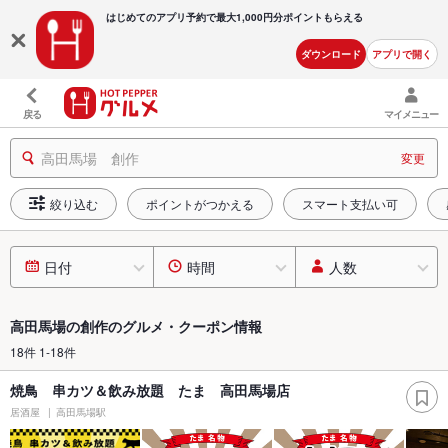
はじめてのアプリ予約で最大
1,000円分ポイントもらえる
ダウンロード
アプリで開く
戻る
マイメニュー
高田馬場 創作
変更
絞り込む
ポイントがつかえる
スマート支払い可
日付
時間
人数
高田馬場の創作のグルメ・クーポン情報
18件 1-18件
焼鳥 串カツ＆飲み放題 たま 高田馬場店
居酒屋
高田馬場駅