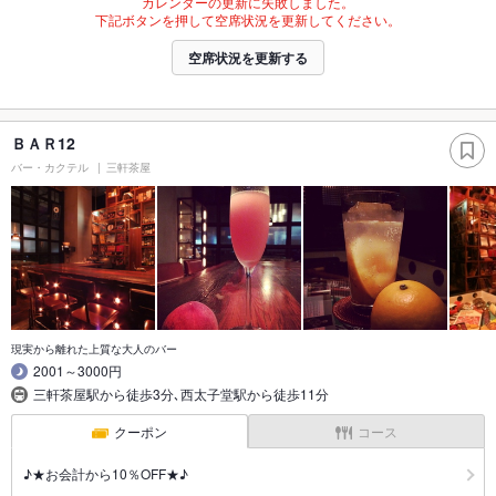
カレンダーの更新に失敗しました。
下記ボタンを押して空席状況を更新してください。
空席状況を更新する
ＢＡＲ12
バー・カクテル
三軒茶屋
現実から離れた上質な大人のバー
2001～3000円
三軒茶屋駅から徒歩3分､西太子堂駅から徒歩11分
クーポン
コース
♪★お会計から10％OFF★♪