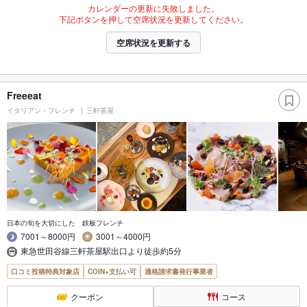
カレンダーの更新に失敗しました。
下記ボタンを押して空席状況を更新してください。
空席状況を更新する
Freeeat
イタリアン・フレンチ
三軒茶屋
日本の旬を大切にした 鉄板フレンチ
7001～8000円
3001～4000円
東急世田谷線三軒茶屋駅出口より徒歩約5分
口コミ投稿特典対象店
COIN+支払い可
適格請求書発行事業者
クーポン
コース