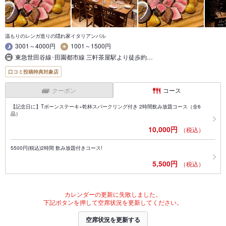
温もりのレンガ造りの隠れ家イタリアンバル
3001～4000円
1001～1500円
東急世田谷線･田園都市線 三軒茶屋駅より徒歩約…
口コミ投稿特典対象店
クーポン
コース
【記念日に】Tボーンステーキ×乾杯スパークリング付き 2時間飲み放題コース（全6
品）
10,000円
（税込）
5500円(税込)2時間 飲み放題付きコース!
5,500円
（税込）
カレンダーの更新に失敗しました。
下記ボタンを押して空席状況を更新してください。
空席状況を更新する