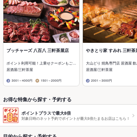
ブッチャーズ 八百八 三軒茶屋店
やきとり家 すみれ 三軒茶
ポイント利用可能！上乗せクーポンもご…
大山どり 焼鳥専門店 居酒屋 
居酒屋/三軒茶屋
居酒屋/三軒茶屋
3001～4000円
1501～2000円
2001～3000円
お得な特集から探す・予約する
ポイントプラスで最大8倍
対象日時のネット予約でポイントが最大8倍たまるお店はこちら！
目的から探す・予約する