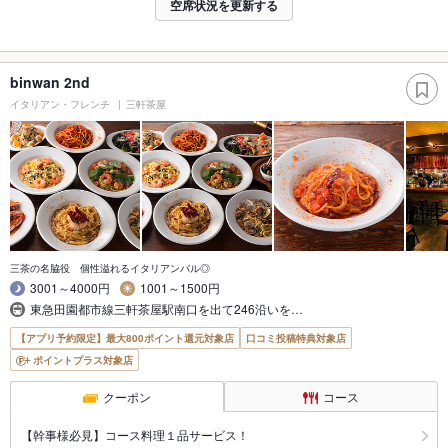
空席状況を更新する
binwan 2nd
イタリアン・フレンチ
三軒茶屋
三茶の名脇役 個性溢れるイタリアンバル◎
3001～4000円
1001～1500円
東急田園都市線三軒茶屋駅南口を出て246沿いを…
【アプリ予約限定】最大800ポイント還元対象店
口コミ投稿特典対象店
ポイントプラス対象店
クーポン
コース
【幹事様必見】コース料理１品サービス！