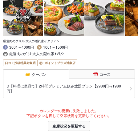
厳選肉のグリル 大人の隠れ家イタリアン
3001～4000円
1001～1500円
厳選肉のｸﾞﾘﾙ 大人の隠れ家ｲﾀﾘｱﾝ
口コミ投稿特典対象店
ポイントプラス対象店
クーポン
コース
D【料理は単品で】2時間プレミアム飲み放題プラン【2980円→1980
円】
カレンダーの更新に失敗しました。
下記ボタンを押して空席状況を更新してください。
空席状況を更新する