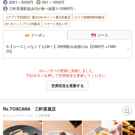
2001～3000円
501～1000円
三軒茶屋駅徒歩2分!食べ放題ｺｰｽ3980円～
【アプリ予約限定】最大350ポイント還元対象店
口コミ投稿特典対象店
ポイントプラス対象店
スマート支払い可
クーポン
コース
S【コースじゃなくてもOK！】2時間飲み放題のみ【2980円→1980
円】
カレンダーの更新に失敗しました。
下記ボタンを押して空席状況を更新してください。
空席状況を更新する
Re.TOSCANA 三軒茶屋店
ダイニングバー・バル
三軒茶屋