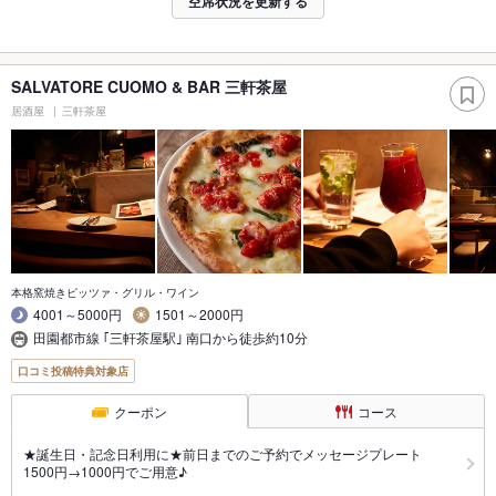
空席状況を更新する
SALVATORE CUOMO & BAR 三軒茶屋
居酒屋
三軒茶屋
本格窯焼きピッツァ・グリル・ワイン
4001～5000円
1501～2000円
田園都市線 ｢三軒茶屋駅｣ 南口から徒歩約10分
口コミ投稿特典対象店
クーポン
コース
★誕生日・記念日利用に★前日までのご予約でメッセージプレート
1500円→1000円でご用意♪