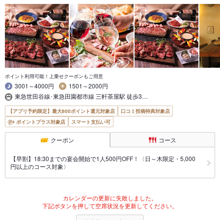
ポイント利用可能！上乗せクーポンもご用意
3001～4000円
1501～2000円
東急世田谷線･東急田園都市線 三軒茶屋駅 徒歩3…
【アプリ予約限定】最大800ポイント還元対象店
口コミ投稿特典対象店
ポイントプラス対象店
スマート支払い可
クーポン
コース
【早割】18:30までの宴会開始で1人500円OFF！〈日～木限定・5,000
円以上のコース対象〉
カレンダーの更新に失敗しました。
下記ボタンを押して空席状況を更新してください。