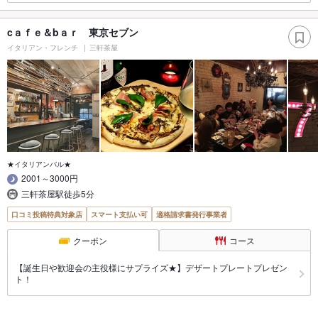
cａｆｅ＆bａｒ 東京セブン
イタリアン・フレンチ
三軒茶屋
★イタリアンバル★
2001～3000円
三軒茶屋駅徒歩5分
口コミ投稿特典対象店
スマート支払い可
適格請求書発行事業者
クーポン
コース
【誕生日や歓迎会の主役様にサプライズ★】デザートプレートプレゼン
ト！