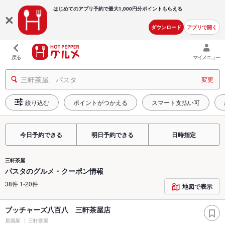
はじめてのアプリ予約で最大
1,000円分ポイントもらえる
ダウンロード
アプリで開く
戻る
マイメニュー
三軒茶屋 パスタ
変更
絞り込む
ポイントがつかえる
スマート支払い可
今日予約できる
明日予約できる
日時指定
三軒茶屋
パスタのグルメ・クーポン情報
38件 1-20件
地図で表示
ブッチャーズ八百八 三軒茶屋店
居酒屋
三軒茶屋