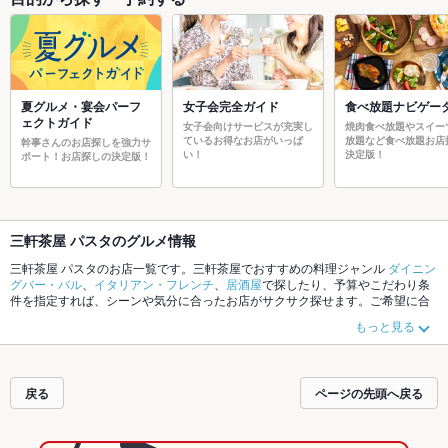
夏グルメ・宴会パーフ
女子会完全ガイド
食べ放題ナビゲー
ェクトガイド
女子会向けサービスが充実し
焼肉食べ放題やスイー
ているお得なお店がいっぱ
放題など食べ放題お店
幹事さんのお店探しを強力サ
い！
決定版！
ポート！お店探しの決定版！
三軒茶屋 パスタのグルメ情報
三軒茶屋 パスタのお店一覧です。三軒茶屋でおすすめの料理ジャンル
ダイニン
グバー・バル
、
イタリアン・フレンチ
、
居酒屋
で探したり、予算やこだわり条
件を指定すれば、シーンや気分に合ったお店がサクサク探せます。ご希望に合
ったお店が見つからなかったら、近隣のエリア
三軒茶屋
、
池尻大橋
、
駒沢大学
もっと見る
もチェックしてみてください。ホットペッパーグルメなら、お得なクーポンは
もちろん、こだわりメニュー
からあげ
、
馬刺し
、
お茶漬け
や季節のおすすめ料
理など、お店の最新情報をご紹介しているので安心！24時間使える簡単便利な
ネット予約が使えるお店も拡大中です。友達どうしの飲み会にも、会社の宴会
戻る
ページの先頭へ戻る
にも、デートやパーティーにもお得に便利にホットペッパーグルメをご利用く
ださい。