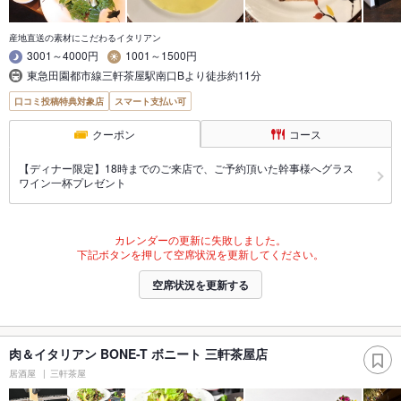
産地直送の素材にこだわるイタリアン
3001～4000円
1001～1500円
東急田園都市線三軒茶屋駅南口Bより徒歩約11分
口コミ投稿特典対象店
スマート支払い可
クーポン
コース
【ディナー限定】18時までのご来店で、ご予約頂いた幹事様へグラス
ワイン一杯プレゼント
カレンダーの更新に失敗しました。
下記ボタンを押して空席状況を更新してください。
空席状況を更新する
肉＆イタリアン BONE-T ボニート 三軒茶屋店
居酒屋
三軒茶屋