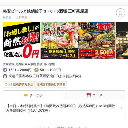
格安ビールと鉄鍋餃子 3・6・5酒場 三軒茶屋店
居酒屋
三軒茶屋
大衆酒場 居酒屋 飲み放題 宴会 食べ放題
1501～2000円
501～1000円
東急田園都市線三軒茶屋駅南口Bより徒歩約4分
口コミ投稿特典対象店
適格請求書発行事業者
クーポン
コース
【☆日～木特別特典☆】1時間飲み放題490円（税込539円）or 3時間飲
み放題980円（税込1,078円）