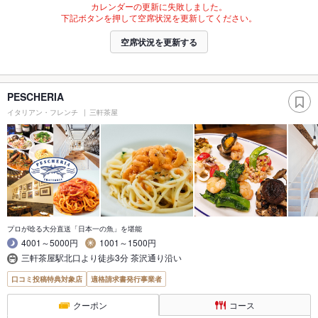
カレンダーの更新に失敗しました。
下記ボタンを押して空席状況を更新してください。
空席状況を更新する
PESCHERIA
イタリアン・フレンチ
三軒茶屋
プロが唸る大分直送「日本一の魚」を堪能
4001～5000円
1001～1500円
三軒茶屋駅北口より徒歩3分 茶沢通り沿い
口コミ投稿特典対象店
適格請求書発行事業者
クーポン
コース