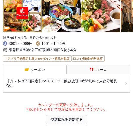
瀬戸内食材を堪能！三茶の地中海バル♪
3001～4000円
1001～1500円
東急田園都市線 三軒茶屋駅 南口A 徒歩6分
【アプリ予約限定】最大350ポイント還元対象店
口コミ投稿特典対象店
クーポン
コース
【月～木の平日限定】PARTYコース飲み放題 1時間無料で人数分延長
OK！
カレンダーの更新に失敗しました。
下記ボタンを押して空席状況を更新してください。
空席状況を更新する