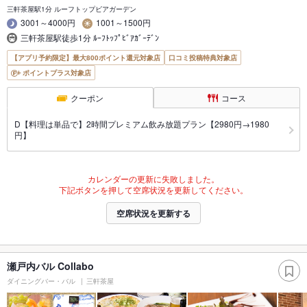
三軒茶屋駅1分 ルーフトップビアガーデン
3001～4000円
1001～1500円
三軒茶屋駅徒歩1分 ﾙｰﾌﾄｯﾌﾟﾋﾞｱｶﾞｰﾃﾞﾝ
【アプリ予約限定】最大800ポイント還元対象店
口コミ投稿特典対象店
ポイントプラス対象店
クーポン
コース
D【料理は単品で】2時間プレミアム飲み放題プラン【2980円→1980
円】
カレンダーの更新に失敗しました。
下記ボタンを押して空席状況を更新してください。
空席状況を更新する
瀬戸内バル Collabo
ダイニングバー・バル
三軒茶屋