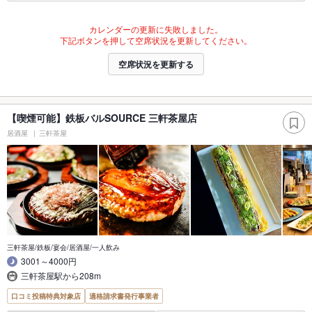
カレンダーの更新に失敗しました。
下記ボタンを押して空席状況を更新してください。
空席状況を更新する
【喫煙可能】鉄板バルSOURCE 三軒茶屋店
居酒屋
三軒茶屋
三軒茶屋/鉄板/宴会/居酒屋/一人飲み
3001～4000円
三軒茶屋駅から208m
口コミ投稿特典対象店
適格請求書発行事業者