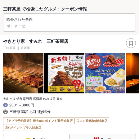
三軒茶屋 で検索したグルメ・クーポン情報
除外された条件
ボロネーゼ
やきとり家 すみれ 三軒茶屋店
三軒茶屋
居酒屋
大山どり 焼鳥専門店 居酒屋 飲み放題 宴会
2001～3000円
三軒茶屋駅 北口 徒歩3分
【アプリ予約限定】最大800ポイント還元対象店
口コミ投稿特典対象店
ポイントプラス対象店
クーポン
コース