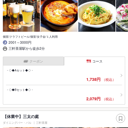
個室/クラフトビール/個室/女子会/１人利用
2001～3000円
三軒茶屋駅から徒歩2分
クーポン
コース
・◇◆Aセット◆◇・
1,738円
（税込）
・◇◆Bセット◆◇・
2,079円
（税込）
【休業中】三太の庭
ダイニングバー・バル
三軒茶屋