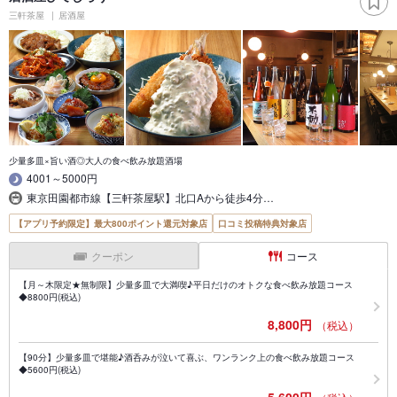
三軒茶屋
居酒屋
少量多皿×旨い酒◎大人の食べ飲み放題酒場
4001～5000円
東京田園都市線【三軒茶屋駅】北口Aから徒歩4分…
【アプリ予約限定】最大800ポイント還元対象店
口コミ投稿特典対象店
クーポン
コース
【月～木限定★無制限】少量多皿で大満喫♪平日だけのオトクな食べ飲み放題コース
◆8800円(税込)
8,800円
（税込）
【90分】少量多皿で堪能♪酒呑みが泣いて喜ぶ、ワンランク上の食べ飲み放題コース
◆5600円(税込)