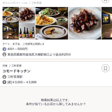
ダイニングバー・バル
三軒茶屋
デート、女子会、ご夫婦等お気軽に♪
4001～5000円
東急田園都市線池尻大橋駅南口より徒歩約20分
洋食
三軒茶屋
コモードキッチン
三軒茶屋駅
[夜]￥3,000～￥3,999
検索結果は以上です。
条件が似ているお店から探してみませんか？