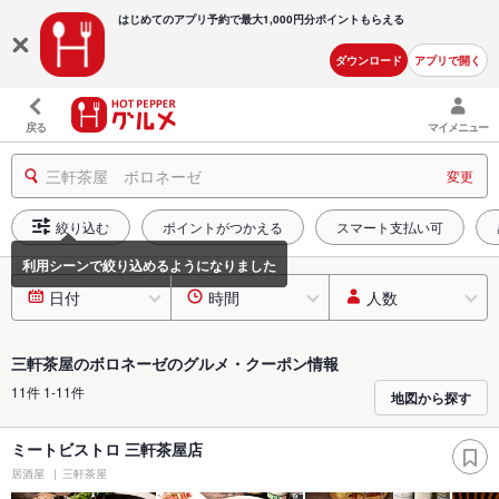
はじめてのアプリ予約で最大
1,000円分ポイントもらえる
ダウンロード
アプリで開く
戻る
マイメニュー
三軒茶屋 ボロネーゼ
変更
絞り込む
ポイントがつかえる
スマート支払い可
日付
時間
人数
三軒茶屋のボロネーゼのグルメ・クーポン情報
11件 1-11件
地図から探す
ミートビストロ 三軒茶屋店
居酒屋
三軒茶屋