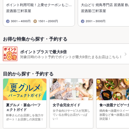
ポイント利用可能！上乗せクーポンもご…
大山どり 焼鳥専門店 居酒屋 
居酒屋/三軒茶屋
居酒屋/三軒茶屋
3001～4000円
1501～2000円
2001～3000円
お得な特集から探す・予約する
ポイントプラスで最大8倍
対象日時のネット予約でポイントが最大8倍たまるお店はこちら！
目的から探す・予約する
夏グルメ・宴会パーフ
女子会完全ガイド
食べ放題ナビゲー
ェクトガイド
女子会向けサービスが充実し
焼肉食べ放題やスイー
ているお得なお店がいっぱ
放題など食べ放題お店
幹事さんのお店探しを強力サ
い！
決定版！
ポート！お店探しの決定版！