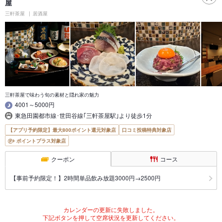
屋
三軒茶屋
居酒屋
三軒茶屋で味わう旬の素材と隠れ家の魅力
4001～5000円
東急田園都市線･世田谷線｢三軒茶屋駅｣より徒歩1分
【アプリ予約限定】最大800ポイント還元対象店
口コミ投稿特典対象店
ポイントプラス対象店
クーポン
コース
【事前予約限定！】2時間単品飲み放題3000円→2500円
カレンダーの更新に失敗しました。
下記ボタンを押して空席状況を更新してください。