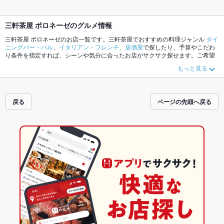
三軒茶屋 ボロネーゼのグルメ情報
三軒茶屋 ボロネーゼのお店一覧です。三軒茶屋でおすすめの料理ジャンル
ダイ
ニングバー・バル
、
イタリアン・フレンチ
、
居酒屋
で探したり、予算やこだわ
り条件を指定すれば、シーンや気分に合ったお店がサクサク探せます。ご希望
に合ったお店が見つからなかったら、近隣のエリア
三軒茶屋
、
池尻大橋
、
駒沢
もっと見る
大学
もチェックしてみてください。ホットペッパーグルメなら、お得なクーポ
ンはもちろん、こだわりメニュー
からあげ
、
馬刺し
、
お茶漬け
や季節のおすす
め料理など、お店の最新情報をご紹介しているので安心！24時間使える簡単便
利なネット予約が使えるお店も拡大中です。友達どうしの飲み会にも、会社の
戻る
ページの先頭へ戻る
宴会にも、デートやパーティーにもお得に便利にホットペッパーグルメをご利
用ください。