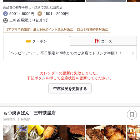
高品質の和牛を刺し・焼きで楽しむ焼肉店
5001～6000円
1501～2000円
三軒茶屋駅より徒歩1分
【アプリ予約限定】最大800ポイント還元対象店
口コミ投稿特典対象店
クーポン
コース
「ハッピーアワー」平日限定♪19時までのご来店でドリンク半額！！
カレンダーの更新に失敗しました。
下記ボタンを押して空席状況を更新してください。
空席状況を更新する
もつ焼きばん 三軒茶屋店
三軒茶屋
居酒屋