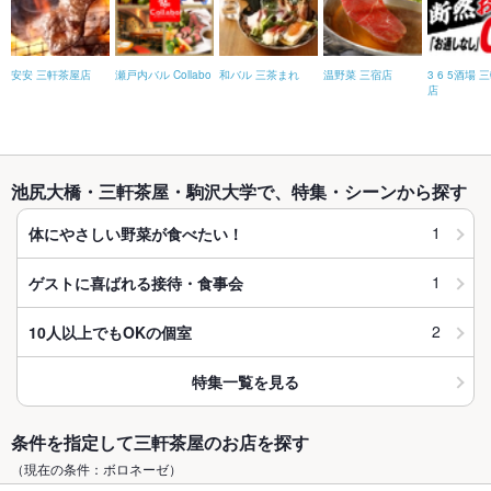
安安 三軒茶屋店
瀬戸内バル Collabo
和バル 三茶まれ
温野菜 三宿店
3 6 5酒場 
店
池尻大橋・三軒茶屋・駒沢大学で、特集・シーンから探す
1
体にやさしい野菜が食べたい！
1
ゲストに喜ばれる接待・食事会
2
10人以上でもOKの個室
特集一覧を見る
条件を指定して三軒茶屋のお店を探す
（現在の条件：ボロネーゼ）