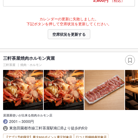
5,600円
（税込）
カレンダーの更新に失敗しました。
下記ボタンを押して空席状況を更新してください。
空席状況を更新する
三軒茶屋焼肉ホルモン寅屋
三軒茶屋
焼肉・ホルモン
居酒屋使いが出来る焼肉ホルモン店
2001～3000円
東急田園都市線三軒茶屋駅南口Bより徒歩約6分
【アプリ予約限定】最大800ポイント還元対象店
口コミ投稿特典対象店