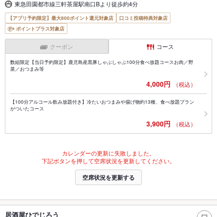
東急田園都市線三軒茶屋駅南口Bより徒歩約4分
【アプリ予約限定】最大800ポイント還元対象店
口コミ投稿特典対象店
ポイントプラス対象店
クーポン
コース
数組限定【当日予約限定】鹿児島産黒豚しゃぶしゃぶ100分食べ放題コースお肉／野
菜／おつまみ等
4,000円
（税込）
【100分アルコール飲み放題付き】冷たいおつまみや揚げ物約13種、食べ放題プラン
がついたコース
3,900円
（税込）
カレンダーの更新に失敗しました。
下記ボタンを押して空席状況を更新してください。
空席状況を更新する
居酒屋ひでじろう