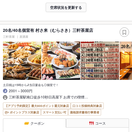
空席状況を更新する
20名/40名個室有 村さ来（むらさき）三軒茶屋店
三軒茶屋
居酒屋
土日祝は15時から♪当日宴会も◎個室で！
2001～3000円
三軒茶屋駅南口徒歩10秒日高屋下 お席での喫煙…
【アプリ予約限定】最大800ポイント還元対象店
口コミ投稿特典対象店
ポイントプラス対象店
スマート支払い可
適格請求書発行事業者
クーポン
コース