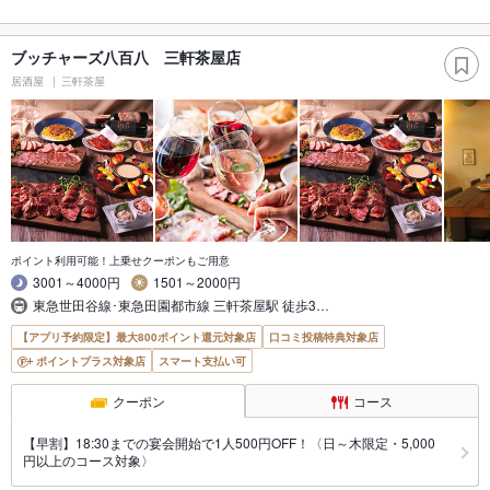
ブッチャーズ八百八 三軒茶屋店
居酒屋
三軒茶屋
ポイント利用可能！上乗せクーポンもご用意
3001～4000円
1501～2000円
東急世田谷線･東急田園都市線 三軒茶屋駅 徒歩3…
【アプリ予約限定】最大800ポイント還元対象店
口コミ投稿特典対象店
ポイントプラス対象店
スマート支払い可
クーポン
コース
【早割】18:30までの宴会開始で1人500円OFF！〈日～木限定・5,000
円以上のコース対象〉