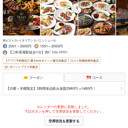
肉ビストロ×イタリアンスパニッシュバル
2001～3000円
1501～2000円
【三軒茶屋駅徒歩1分】肉ﾋﾞｽﾄﾛ×ｲﾀﾘｱﾝ
【アプリ予約限定】最大800ポイント還元対象店
口コミ投稿特典対象店
ポイントプラス対象店
クーポン
コース
【日曜～木曜限定】2時間単品飲み放題2980円→1480円！
カレンダーの更新に失敗しました。
下記ボタンを押して空席状況を更新してください。
空席状況を更新する