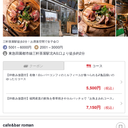
三軒茶屋駅徒歩2分！お洒落空間で女子会◎
5001～6000円
2001～3000円
東急田園都市線三軒茶屋駅北A出口より徒歩約2分
クーポン
コース
【3h飲み放題付】名物！白レバーコンフィのミルフィーユが食べられる♪逸品揃いの
ゆったりコース
5,500円
（税込）
【3h飲み放題付】福岡産直の鮮魚を香草焼きやカルパッチョで『お魚まみれコース』
7,150円
（税込）
cafe&bar roman