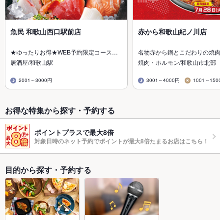
魚民 和歌山西口駅前店
赤から和歌山紀ノ川店
★ゆったりお得★WEB予約限定コース…
名物赤から鍋とこだわりの焼
居酒屋/和歌山駅
焼肉・ホルモン/和歌山市北部
2001～3000円
3001～4000円
1001～150
お得な特集から探す・予約する
ポイントプラスで最大8倍
対象日時のネット予約でポイントが最大8倍たまるお店はこちら！
目的から探す・予約する