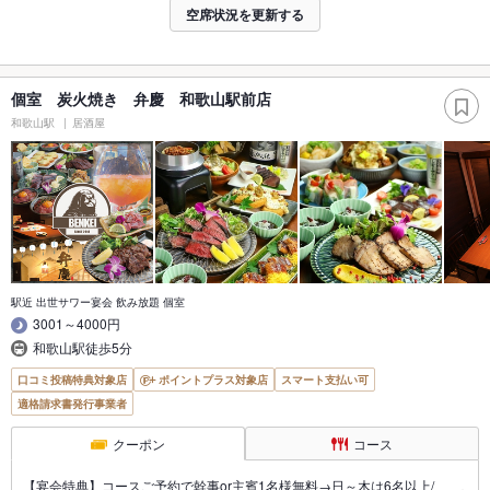
空席状況を更新する
個室 炭火焼き 弁慶 和歌山駅前店
和歌山駅
居酒屋
駅近 出世サワー宴会 飲み放題 個室
3001～4000円
和歌山駅徒歩5分
口コミ投稿特典対象店
ポイントプラス対象店
スマート支払い可
適格請求書発行事業者
クーポン
コース
【宴会特典】コースご予約で幹事or主賓1名様無料→日～木は6名以上/