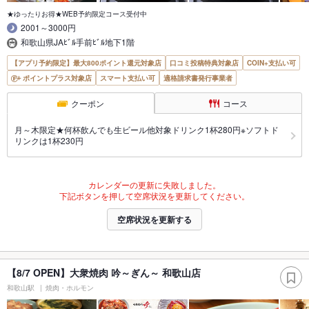
★ゆったりお得★WEB予約限定コース受付中
2001～3000円
和歌山県JAﾋﾞﾙ手前ﾋﾞﾙ地下1階
【アプリ予約限定】最大800ポイント還元対象店
口コミ投稿特典対象店
COIN+支払い可
ポイントプラス対象店
スマート支払い可
適格請求書発行事業者
クーポン
コース
月～木限定★何杯飲んでも生ビール他対象ドリンク1杯280円※ソフトド
リンクは1杯230円
カレンダーの更新に失敗しました。
下記ボタンを押して空席状況を更新してください。
空席状況を更新する
【8/7 OPEN】大衆焼肉 吟～ぎん～ 和歌山店
和歌山駅
焼肉・ホルモン