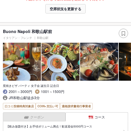
空席状況を更新する
Buono Napoli 和歌山駅前
イタリアン・フレンチ
和歌山駅
窯焼きピザ パーティ 女子会 誕生日 記念日
2001～3000円
1001～1500円
JR和歌山駅徒歩3分
口コミ投稿特典対象店
COIN+支払い可
適格請求書発行事業者
クーポン
コース
【飲み放題付き】お手頃ボリューム満点！歓送迎会5000円コース