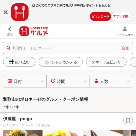
はじめてのアプリ予約で最大
1,000円分ポイントもらえる
ダウンロード
アプリで開く
戻る
マイメニュー
和歌山 ボロネーゼ
変更
絞り込む
ポイントがつかえる
スマート支払い可
日付
時間
人数
和歌山のボロネーゼのグルメ・クーポン情報
7件 1-7件
伊酒屋 prego
イタリアン・フレンチ
和歌山駅