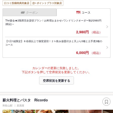
口コミ投稿特典対象店
ポイントプラス対象店
クーポン
コース
The宴会★2階席完全貸切プラン！お料理おまかせ×ワンドリンクオーダー制♪2980円
(税込)～
2,980円
（税込）
【1日1組限定】８名様以上で個室貸切！２ｈ飲み放題付きと天ぷら5種と土手煮3種の
コース
6,000円
（税込）
カレンダーの更新に失敗しました。
下記ボタンを押して空席状況を更新してください。
空席状況を更新する
薪火料理とパスタ Ricordo
和歌山駅
居酒屋