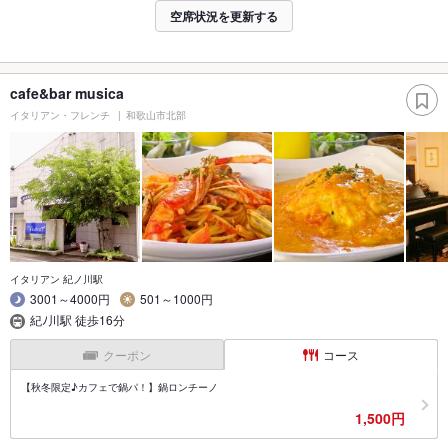
空席状況を更新する
cafe&bar musica
イタリアン・フレンチ
和歌山市北部
イタリアン 紀ノ川駅
3001～4000円
501～1000円
紀ﾉ川駅 徒歩16分
クーポン
コース
【秋冬限定♪カフェで鍋パ！】鍋ロンチーノ
1,500円