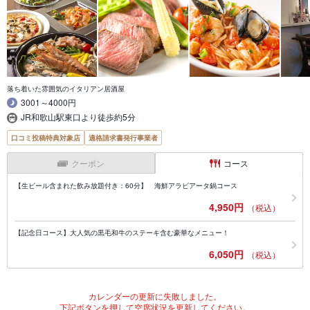
落ち着いた雰囲気のイタリアン居酒屋
3001～4000円
JR和歌山駅東口より徒歩約5分
口コミ投稿特典対象店
適格請求書発行事業者
クーポン
コース
【生ビール含まれた飲み放題付き：60分】 海鮮アラビアータ鍋コース
4,950円
（税込）
【記念日コース】大人気の黒毛和牛のステーキ含む豪華なメニュー！
6,050円
（税込）
カレンダーの更新に失敗しました。
下記ボタンを押して空席状況を更新してください。