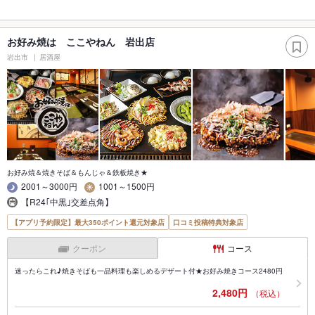
お好み焼は ここやねん 岩出店
岩出市
居酒屋
お好み焼＆焼きそば＆もんじゃ＆鉄板焼き★
2001～3000円
1001～1500円
【R24｢中黒｣交差点角】
【アプリ予約限定】最大350ポイント還元対象店
口コミ投稿特典対象店
クーポン
コース
迷ったらこれ♪焼きそばも一品料理も楽しめるデザート付★お好み焼きコース2480円
2,480円
（税込）