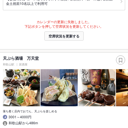
金土祝前10名以上で利用可
カレンダーの更新に失敗しました。
下記ボタンを押して空席状況を更新してください。
空席状況を更新する
天ぷら酒場 万天堂
和歌山駅
居酒屋
落ち着く店内でおでん、天ぷらを楽しめる
3001～4000円
和歌山駅から486m