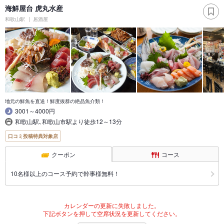
海鮮屋台 虎丸水産
和歌山駅
居酒屋
地元の鮮魚を直送！鮮度抜群の絶品魚介類！
3001～4000円
和歌山駅､和歌山市駅より徒歩12～13分
口コミ投稿特典対象店
クーポン
コース
10名様以上のコース予約で幹事様無料！
カレンダーの更新に失敗しました。
下記ボタンを押して空席状況を更新してください。