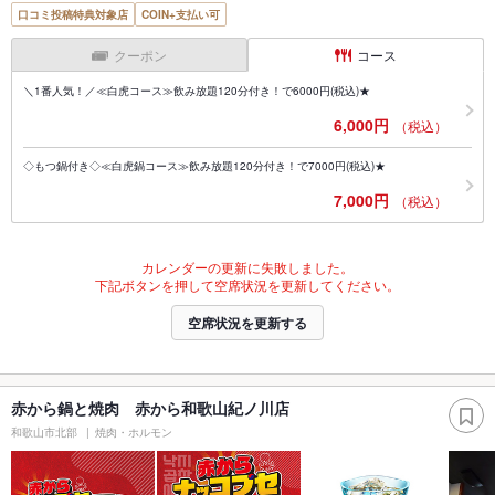
口コミ投稿特典対象店
COIN+支払い可
クーポン
コース
＼1番人気！／≪白虎コース≫飲み放題120分付き！で6000円(税込)★
6,000円
（税込）
◇もつ鍋付き◇≪白虎鍋コース≫飲み放題120分付き！で7000円(税込)★
7,000円
（税込）
カレンダーの更新に失敗しました。
下記ボタンを押して空席状況を更新してください。
空席状況を更新する
赤から鍋と焼肉 赤から和歌山紀ノ川店
和歌山市北部
焼肉・ホルモン