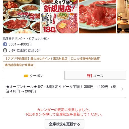
低価格ドリンク・トロアカホルモン
3001～4000円
JR和歌山駅 徒歩5分
【アプリ予約限定】最大350ポイント還元対象店
口コミ投稿特典対象店
適格請求書発行事業者
クーポン
コース
★オープンセール★ 8/7～8/9限定 生ビール半額！ 380円 → 190円 （税
込 418円 → 209円）
カレンダーの更新に失敗しました。
下記ボタンを押して空席状況を更新してください。
空席状況を更新する