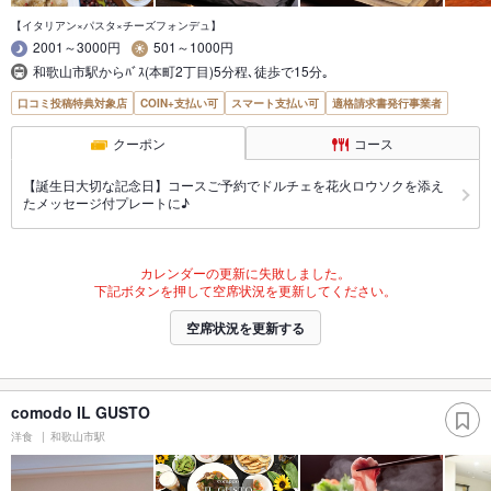
【イタリアン×パスタ×チーズフォンデュ】
2001～3000円
501～1000円
和歌山市駅からﾊﾞｽ(本町2丁目)5分程､徒歩で15分｡
口コミ投稿特典対象店
COIN+支払い可
スマート支払い可
適格請求書発行事業者
クーポン
コース
【誕生日大切な記念日】コースご予約でドルチェを花火ロウソクを添え
たメッセージ付プレートに♪
カレンダーの更新に失敗しました。
下記ボタンを押して空席状況を更新してください。
空席状況を更新する
comodo IL GUSTO
洋食
和歌山市駅