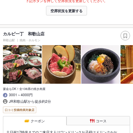
下記ボタンを押して空席状況を更新してください。
空席状況を更新する
カルビ一丁 和歌山店
和歌山駅
焼肉・ホルモン
宴会もOK！全136席の焼き肉屋
3001～4000円
JR和歌山駅から徒歩約2分
口コミ投稿特典対象店
クーポン
コース
土日祝17時半までのご来店大人はワンドリンクお子様はドリンクかお