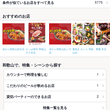
5775
条件が似ているお店をすべて見る
おすすめのお店
赤から和歌山岩出店
かっぱ寿司 和歌山
赤から和歌山紀ノ川
藁焼き わくら 和歌
愚庵 本店
六十谷店
店
山店
和歌山で、特集・シーンから探す
1
カウンターで料理を愉しむ
1
こだわりのビールが飲めるお店
2
貸切パーティーのできるお店
特集一覧を見る