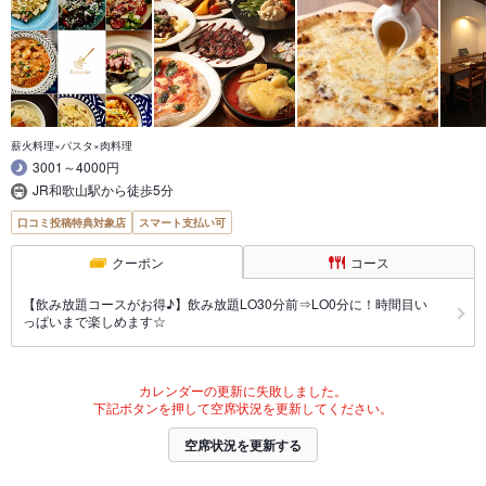
薪火料理×パスタ×肉料理
3001～4000円
JR和歌山駅から徒歩5分
口コミ投稿特典対象店
スマート支払い可
クーポン
コース
【飲み放題コースがお得♪】飲み放題LO30分前⇒LO0分に！時間目い
っぱいまで楽しめます☆
カレンダーの更新に失敗しました。
下記ボタンを押して空席状況を更新してください。
空席状況を更新する